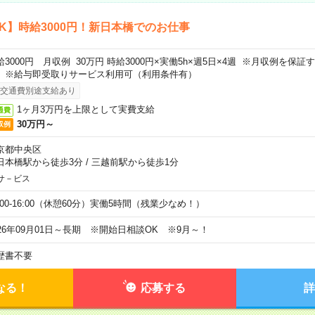
K】時給3000円！新日本橋でのお仕事
給3000円 月収例 30万円 時給3000円×実働5h×週5日×4週 ※月収例を保
。※給与即受取りサービス利用可（利用条件有）
交通費別途支給あり
1ヶ月3万円を上限として実費支給
通費
30万円～
収例
京都中央区
日本橋駅から徒歩3分
/
三越前駅から徒歩1分
サ－ビス
0:00-16:00（休憩60分）実働5時間（残業少なめ！）
026年09月01日～長期 ※開始日相談OK ※9月～！
歴書不要
なる！
応募する
詳