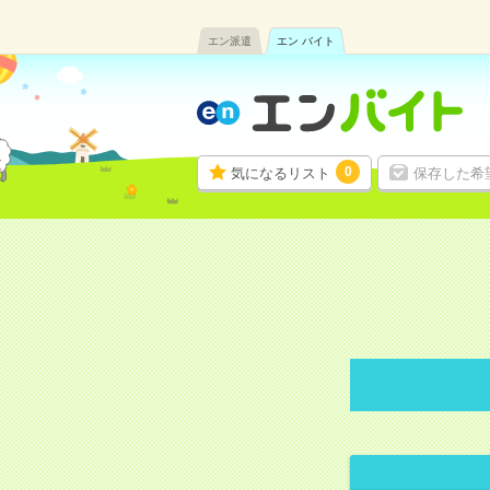
エン派遣
エン バイト
0
気になるリスト
保存した希