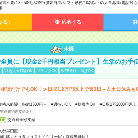
歴書不要
/
40～50代活躍中
/
服装自由
/
シフト勤務
/
10名以上の大量募集
/
電話対応
要
なる！
応募する
詳
未読
全員に【現金2千円相当プレゼント】生活のお手
K
社会人未経験OK
ブランクOK
WEB登録・面接OK
相談だけでもOK！≫日収1.2万円以上で週3日～＆土日休みも
資格未経験：時給1500円～ ■週払いOK ■扶養内OK ■日収1万2000円以上
交通費別途支給あり
交通費全額支給
通費
京都墨田区
糸町駅
/
とうきょうスカイツリー駅
/
京成曳舟駅
/
…