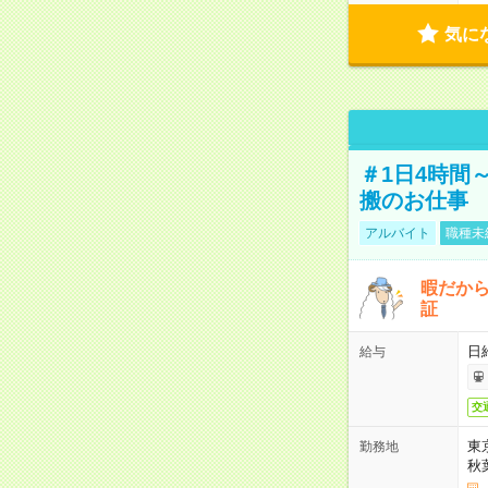
気に
＃1日4時間
搬のお仕事
アルバイト
職種未
暇だか
証
日
給与
交
東
勤務地
秋