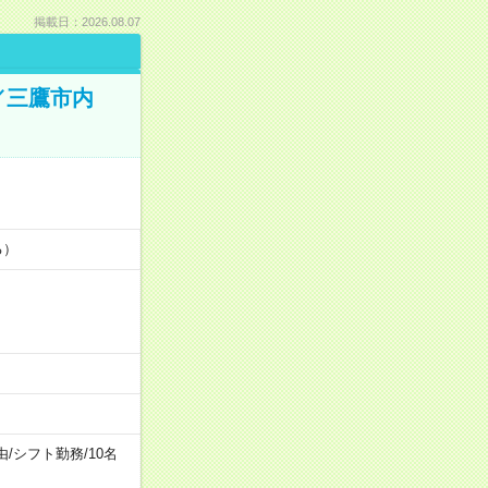
掲載日：2026.08.07
／三鷹市内
る）
由
/
シフト勤務
/
10名