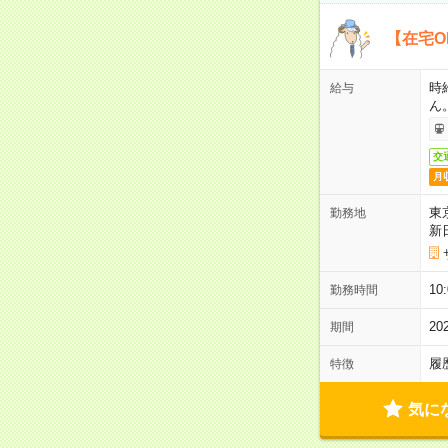
【在宅O
時
給与
ん
交
月
東
勤務地
新
1
勤務時間
2
期間
履
特徴
気に