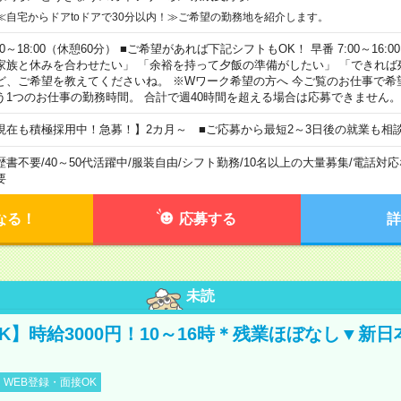
≪自宅からドアtoドアで30分以内！≫ご希望の勤務地を紹介します。
00～18:00（休憩60分） ■ご希望があれば下記シフトもOK！ 早番 7:00～16:00 遅
家族と休みを合わせたい」 「余裕を持って夕飯の準備がしたい」 「できれば
ど、ご希望を教えてくださいね。 ※Wワーク希望の方へ 今ご覧のお仕事で希
う1つのお仕事の勤務時間。 合計で週40時間を超える場合は応募できません。
現在も積極採用中！急募！】2カ月～ ■ご応募から最短2～3日後の就業も相
歴書不要
/
40～50代活躍中
/
服装自由
/
シフト勤務
/
10名以上の大量募集
/
電話対応
要
なる！
応募する
詳
未読
K】時給3000円！10～16時＊残業ほぼなし▼新
WEB登録・面接OK