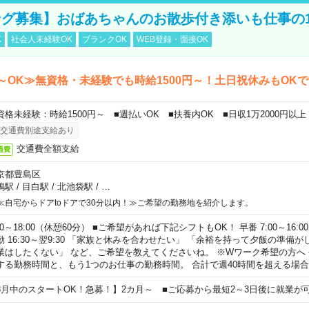
グ募集】おばあちゃんのお散歩付き添いも仕事の
K
社会人未経験OK
ブランクOK
WEB登録・面接OK
～OK≫無資格・未経験でも時給1500円～！土日祝休みもOK
資格未経験：時給1500円～ ■週払いOK ■扶養内OK ■日収1万2000円以上
交通費別途支給あり
交通費全額支給
通費
京都豊島区
鴨駅
/
目白駅
/
北池袋駅
/
…
≪自宅からドアtoドアで30分以内！≫ご希望の勤務地を紹介します。
00～18:00（休憩60分） ■ご希望があれば下記シフトもOK！ 早番 7:00～16:00 遅
勤 16:30～翌9:30 「家族と休みを合わせたい」 「余裕を持って夕飯の準備
業はしたくない」 など、ご希望を教えてくださいね。 ※Wワーク希望の方へ
する勤務時間と、もう1つのお仕事の勤務時間。 合計で週40時間を超える場
8月中のスタートOK！急募！】2カ月～ ■ご応募から最短2～3日後に就業が