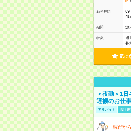
09
勤務時間
4
激
期間
週
特徴
募
気に
＜夜勤＞1日
運搬のお仕
アルバイト
職種未
暇だか