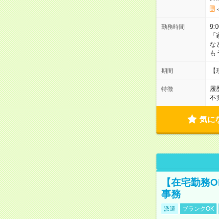
9:
勤務時間
「
な
も
【
期間
履
特徴
不
気に
【在宅勤務O
事務
派遣
ブランクOK