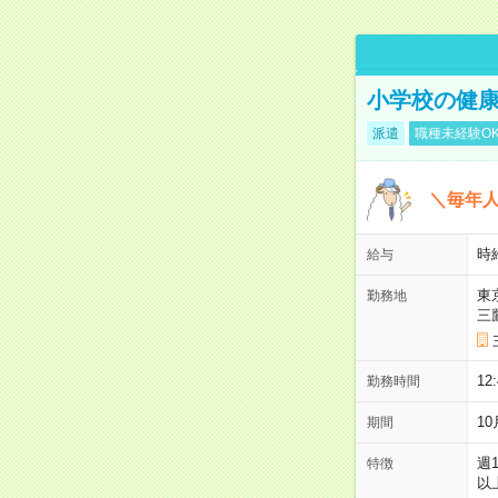
小学校の健康
派遣
職種未経験O
＼毎年
時
給与
東
勤務地
三
12
勤務時間
1
期間
週
特徴
以