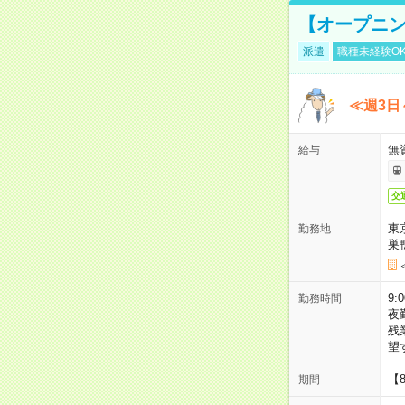
【オープニン
派遣
職種未経験O
≪週3日
無
給与
交
東
勤務地
巣
9:
勤務時間
夜
残
望
【
期間