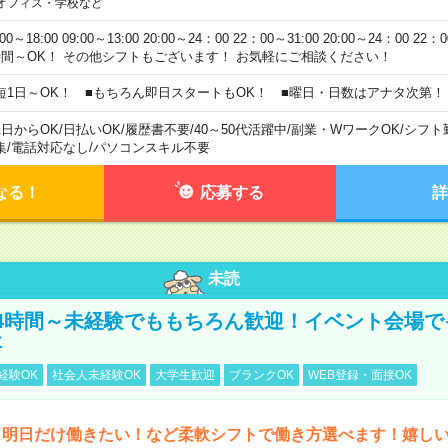
オフィス・学校など
:00～18:00 09:00～13:00 20:00～24：00 22：00～31:00 20:00～24：00 2
時間～OK！ その他シフトもございます！ お気軽にご相談ください！
短1日～OK！ ■もちろん即日スタートもOK！ ■曜日・日数はアナタ次第！
1日からOK
/
日払いOK
/
履歴書不要
/
40～50代活躍中
/
副業・WワークOK
/
シフト
集
/
電話対応なし
/
パソコンスキル不要
なる！
応募する
詳
未読
4時間～未経験でももちろん歓迎！イベント会場で
事
経験OK
社会人未経験OK
大学生歓迎
ブランクOK
WEB登録・面接OK
ら明日だけ働きたい！など柔軟シフトで働き方選べます！嬉し