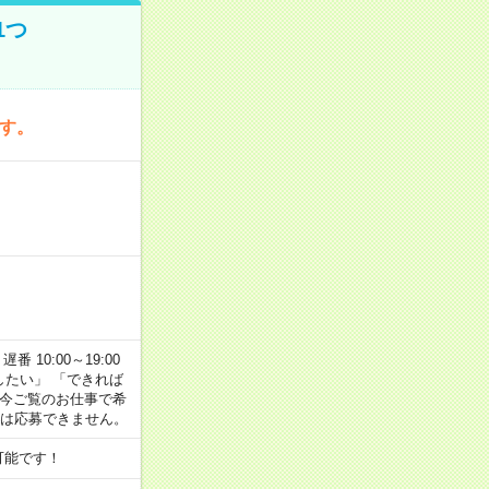
1つ
です。
番 10:00～19:00
がしたい」 「できれば
 今ご覧のお仕事で希
合は応募できません。
可能です！