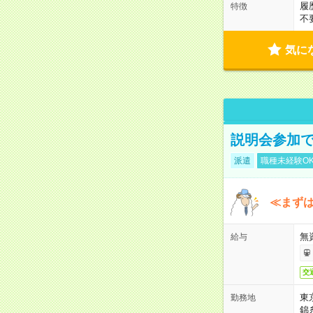
履
特徴
不
気に
説明会参加で
派遣
職種未経験O
≪まずは
無
給与
交
東
勤務地
錦