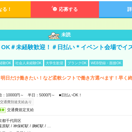
なる！
応募する
詳
未読
～OK＃未経験歓迎！＃日払い＊イベント会場でイ
経験OK
社会人未経験OK
大学生歓迎
ブランクOK
WEB登録・面接OK
ら明日だけ働きたい！など柔軟シフトで働き方選べます！早く
給：10000円～ 半日：5000円～ ■日払いOK！
交通費別途支給あり
交通費規定支給
通費
京都千代田区
葉原駅
/
神保町駅
/
麹町駅
/
…