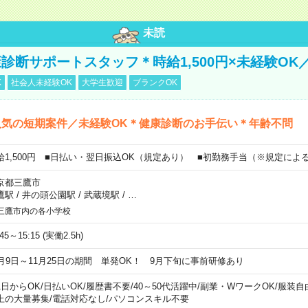
未読
診断サポートスタッフ＊時給1,500円×未経験OK
K
社会人未経験OK
大学生歓迎
ブランクOK
人気の短期案件／未経験OK＊健康診断のお手伝い＊年齢不問
給1,500円 ■日払い・翌日振込OK（規定あり） ■初勤務手当（※規定によ
京都三鷹市
鷹駅
/
井の頭公園駅
/
武蔵境駅
/
…
三鷹市内の各小学校
:45～15:15 (実働2.5h)
0月9日～11月25日の期間 単発OK！ 9月下旬に事前研修あり
1日からOK
/
日払いOK
/
履歴書不要
/
40～50代活躍中
/
副業・WワークOK
/
服装自
上の大量募集
/
電話対応なし
/
パソコンスキル不要