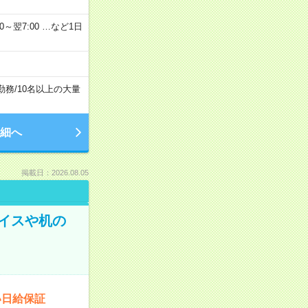
2：00～翌7:00 …など1日
勤務
/
10名以上の大量
細へ
掲載日：2026.08.05
イスや机の
い日給保証