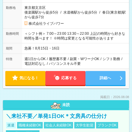
東京都文京区
勤務地
後楽園駅から徒歩5分
/
水道橋駅から徒歩5分
/
春日(東京都)駅
から徒歩7分
株式会社ライブパワー
＜シフト例＞ 7:00～23:00 13:30～22:00 上記の時間から好きな
勤務時間
時間を選べます！ ※時間は変更となる可能性があります
急募！8月15日・16日
期間
週1日からOK
/
履歴書不要
/
副業・WワークOK
/
シフト勤務
/
特徴
電話対応なし
/
パソコンスキル不要
気になる！
応募する
詳細へ
掲載日：2026.08.08
未読
＼来社不要／単発1日OK＊文房具の仕分け
派遣
職種未経験OK
社会人未経験OK
大学生歓迎
ブランクOK