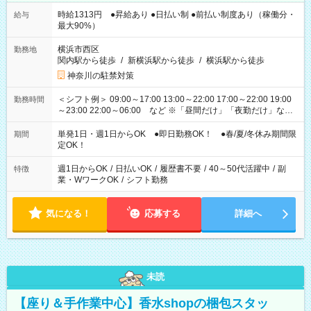
時給1313円 ●昇給あり ●日払い制 ●前払い制度あり（稼働分・
給与
最大90%）
横浜市西区
勤務地
関内駅から徒歩
/
新横浜駅から徒歩
/
横浜駅から徒歩
神奈川の駐禁対策
＜シフト例＞ 09:00～17:00 13:00～22:00 17:00～22:00 19:00
勤務時間
～23:00 22:00～06:00 など ※「昼間だけ」「夜勤だけ」など
の希望OK
単発1日・週1日からOK ●即日勤務OK！ ●春/夏/冬休み期間限
期間
定OK！
週1日からOK
/
日払いOK
/
履歴書不要
/
40～50代活躍中
/
副
特徴
業・WワークOK
/
シフト勤務
気になる！
応募する
詳細へ
未読
【座り＆手作業中心】香水shopの梱包スタッ