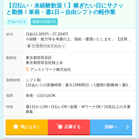
【日払い・未経験歓迎！】稼ぎたい日にサクッ
と勤務！単発・週1日～自由シフトの軽作業
アルバイト
職種未経験OK
日給10,305円～37,204円
給与
※経験・能力等を考慮の上、加給・優遇いたします。 【試用期
間】試用期間なし
交通費別途支給あり
東京都世田谷区
勤務地
東京都世田谷区桜上水
アシストワーク株式会社
シフト制
勤務時間
1日あたりの実働時間：最大15時間/日 ＜1週間の勤務例＞週3回
勤務 勤務：月・水・金 休み：火・木・土・日 好きな時にお仕事
可能です！ ※1日あたりの最大実働時間は日勤、夜勤共に勤務し
単発・1日のみOK
期間
た時間になります。
週1日からOK / 日払いOK / 副業・WワークOK / 10名以上の大量
特徴
募集
気になる！
応募する
詳細へ