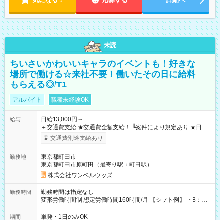
気になる！
応募する
詳細へ
未読
ちいさいかわいいキャラのイベントも！好きな
場所で働ける☆来社不要！働いたその日に給料
もらえる◎/T1
アルバイト
職種未経験OK
日給13,000円～
給与
＋交通費支給 ★交通費全額支給！ ┗案件により規定あり ★日払
いOK！（規定あり） ┗働いたその日に現金GET♪ お仕事後はコ
交通費別途支給あり
ンビニATMから 日払い分を引き落とせます！ 【試用期間】試
用期間なし
東京都町田市
勤務地
東京都町田市原町田（最寄り駅：町田駅）
株式会社ワンベルウッズ
勤務時間は指定なし
勤務時間
変形労働時間制 想定労働時間160時間/月 【シフト例】 ・8：00
～21：00
単発・1日のみOK
期間