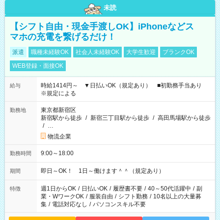
未読
【シフト自由・現金手渡しOK】iPhoneなどス
マホの充電を繋げるだけ！
派遣
職種未経験OK
社会人未経験OK
大学生歓迎
ブランクOK
WEB登録・面接OK
時給1414円～ ▼日払いOK（規定あり） ■初勤務手当あり
給与
※規定による
東京都新宿区
勤務地
新宿駅から徒歩
/
新宿三丁目駅から徒歩
/
高田馬場駅から徒歩
/
…
物流企業
9:00～18:00
勤務時間
即日～OK！ 1日～働けます＾＾（規定あり）
期間
週1日からOK
/
日払いOK
/
履歴書不要
/
40～50代活躍中
/
副
特徴
業・WワークOK
/
服装自由
/
シフト勤務
/
10名以上の大量募
集
/
電話対応なし
/
パソコンスキル不要