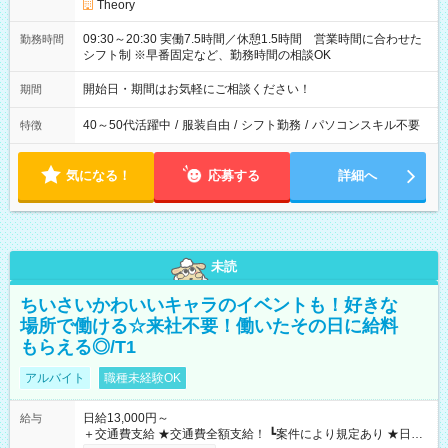
Theory
09:30～20:30 実働7.5時間／休憩1.5時間 営業時間に合わせた
勤務時間
シフト制 ※早番固定など、勤務時間の相談OK
開始日・期間はお気軽にご相談ください！
期間
40～50代活躍中
/
服装自由
/
シフト勤務
/
パソコンスキル不要
特徴
気になる！
応募する
詳細へ
未読
ちいさいかわいいキャラのイベントも！好きな
場所で働ける☆来社不要！働いたその日に給料
もらえる◎/T1
アルバイト
職種未経験OK
日給13,000円～
給与
＋交通費支給 ★交通費全額支給！ ┗案件により規定あり ★日払