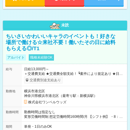
未読
ちいさいかわいいキャラのイベントも！好きな
場所で働ける☆来社不要！働いたその日に給料
もらえる◎/T1
アルバイト
職種未経験OK
日給13,000円～
給与
＋交通費支給 ★交通費全額支給！ ┗案件により規定あり ★日払
いOK！（規定あり） ┗働いたその日に現金GET♪ お仕事後はコ
交通費別途支給あり
ンビニATMから 日払い分を引き落とせます！ 【試用期間】試
用期間なし
横浜市港北区
勤務地
神奈川県横浜市港北区（最寄り駅：新横浜駅）
株式会社ワンベルウッズ
勤務時間は指定なし
勤務時間
変形労働時間制 想定労働時間160時間/月 【シフト例】 ・8：00
～21：00
単発・1日のみOK
期間