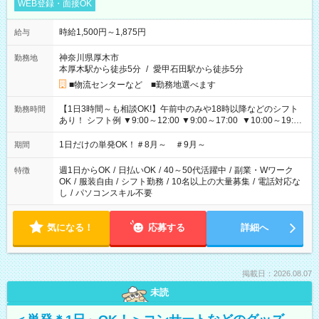
WEB登録・面接OK
時給1,500円～1,875円
給与
神奈川県厚木市
勤務地
本厚木駅から徒歩5分
/
愛甲石田駅から徒歩5分
■物流センターなど ■勤務地選べます
【1日3時間～も相談OK!】午前中のみや18時以降などのシフト
勤務時間
あり！ シフト例 ▼9:00～12:00 ▼9:00～17:00 ▼10:00～19:00
▼18:00～21:00
1日だけの単発OK！＃8月～ ＃9月～
期間
週1日からOK
/
日払いOK
/
40～50代活躍中
/
副業・Wワーク
特徴
OK
/
服装自由
/
シフト勤務
/
10名以上の大量募集
/
電話対応な
し
/
パソコンスキル不要
気になる！
応募する
詳細へ
掲載日：2026.08.07
未読