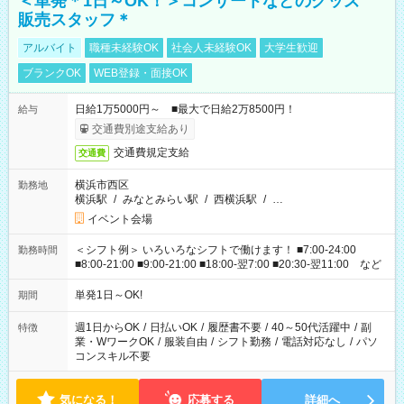
＜単発＊1日～OK！＞コンサートなどのグッズ
販売スタッフ＊
アルバイト
職種未経験OK
社会人未経験OK
大学生歓迎
ブランクOK
WEB登録・面接OK
日給1万5000円～ ■最大で日給2万8500円！
給与
交通費別途支給あり
交通費規定支給
交通費
横浜市西区
勤務地
横浜駅
/
みなとみらい駅
/
西横浜駅
/
…
イベント会場
＜シフト例＞ いろいろなシフトで働けます！ ■7:00-24:00
勤務時間
■8:00-21:00 ■9:00-21:00 ■18:00-翌7:00 ■20:30-翌11:00 など
単発1日～OK!
期間
週1日からOK
/
日払いOK
/
履歴書不要
/
40～50代活躍中
/
副
特徴
業・WワークOK
/
服装自由
/
シフト勤務
/
電話対応なし
/
パソ
コンスキル不要
気になる！
応募する
詳細へ