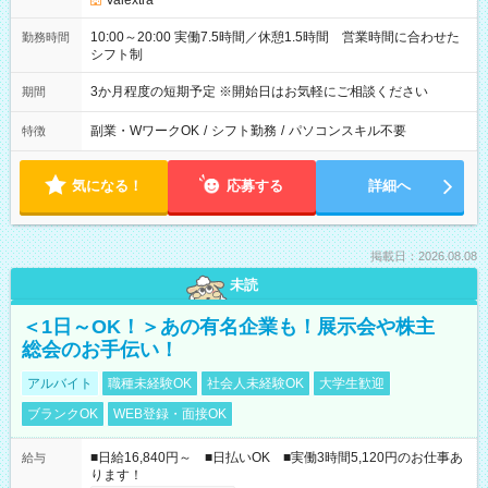
Valextra
10:00～20:00 実働7.5時間／休憩1.5時間 営業時間に合わせた
勤務時間
シフト制
3か月程度の短期予定 ※開始日はお気軽にご相談ください
期間
副業・WワークOK
/
シフト勤務
/
パソコンスキル不要
特徴
気になる！
応募する
詳細へ
掲載日：2026.08.08
未読
＜1日～OK！＞あの有名企業も！展示会や株主
総会のお手伝い！
アルバイト
職種未経験OK
社会人未経験OK
大学生歓迎
ブランクOK
WEB登録・面接OK
■日給16,840円～ ■日払いOK ■実働3時間5,120円のお仕事あ
給与
ります！