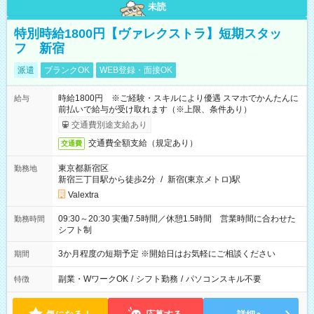
未読
特別時給1800円【ヴァレクストラ】短期スタッ
フ 新宿
派遣
ブランクOK
WEB登録・面接OK
時給1800円 ※ご経験・スキルにより優遇 スマホでかんたんに
給与
前払いで給与が受け取れます（※上限、条件あり）
交通費別途支給あり
交通費全額支給（規定あり）
交通費
東京都新宿区
勤務地
新宿三丁目駅から徒歩2分
/
新宿(東京メトロ)駅
Valextra
09:30～20:30 実働7.5時間／休憩1.5時間 営業時間に合わせた
勤務時間
シフト制
3か月程度の短期予定 ※開始日はお気軽にご相談ください
期間
副業・WワークOK
/
シフト勤務
/
パソコンスキル不要
特徴