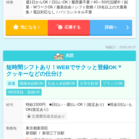
週1日からOK
/
日払いOK
/
履歴書不要
/
40～50代活躍中
/
副
特徴
業・WワークOK
/
服装自由
/
シフト勤務
/
10名以上の大量募
集
/
電話対応なし
/
パソコンスキル不要
気になる！
応募する
詳細へ
掲載日：2026.08.07
未読
短時間シフトあり！WEBでサクッと登録OK＊
クッキーなどの仕分け
派遣
職種未経験OK
社会人未経験OK
大学生歓迎
ブランクOK
WEB登録・面接OK
時給1500円 ■日払い・週払いOK！(規定あり) ■現金日払いも
給与
OK(規定あり)
交通費別途支給あり
東京都新宿区
勤務地
新宿駅
/
新宿三丁目駅