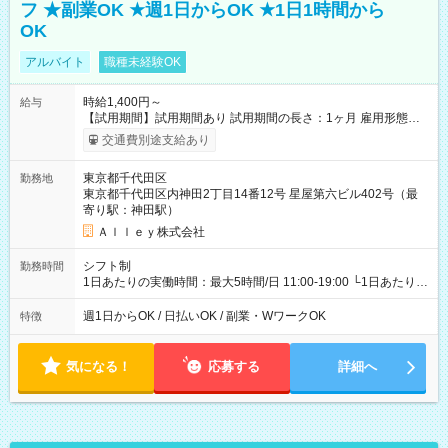
フ ★副業OK ★週1日からOK ★1日1時間から
OK
アルバイト
職種未経験OK
時給1,400円～
給与
【試用期間】試用期間あり 試用期間の長さ：1ヶ月 雇用形態、
給与は本採用時と同じです。
交通費別途支給あり
東京都千代田区
勤務地
東京都千代田区内神田2丁目14番12号 星屋第六ビル402号（最
寄り駅：神田駅）
Ａｌｌｅｙ株式会社
シフト制
勤務時間
1日あたりの実働時間：最大5時間/日 11:00-19:00 └1日あたりの
実働時間：1-5時間 └上記の時間帯内であれば、いつでも勤務可
能！ └平日・土曜日の中で、お好きな曜日でご勤務いただけま
週1日からOK / 日払いOK / 副業・WワークOK
特徴
す！ 【シフト例】 ・11:00～14:00 ・16:30～19:00 ・13:00～
18:00 などのように、自由な働き方が可能なお仕事です！
気になる！
応募する
詳細へ