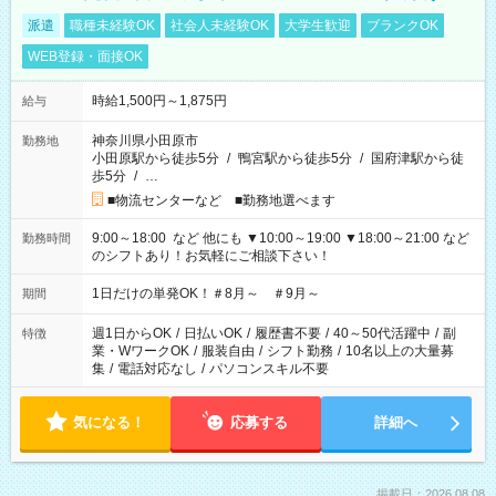
派遣
職種未経験OK
社会人未経験OK
大学生歓迎
ブランクOK
WEB登録・面接OK
時給1,500円～1,875円
給与
神奈川県小田原市
勤務地
小田原駅から徒歩5分
/
鴨宮駅から徒歩5分
/
国府津駅から徒
歩5分
/
…
■物流センターなど ■勤務地選べます
9:00～18:00 など 他にも ▼10:00～19:00 ▼18:00～21:00 など
勤務時間
のシフトあり！お気軽にご相談下さい！
1日だけの単発OK！＃8月～ ＃9月～
期間
週1日からOK
/
日払いOK
/
履歴書不要
/
40～50代活躍中
/
副
特徴
業・WワークOK
/
服装自由
/
シフト勤務
/
10名以上の大量募
集
/
電話対応なし
/
パソコンスキル不要
気になる！
応募する
詳細へ
掲載日：2026.08.08