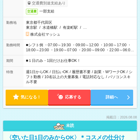
交通費別途支給あり
一部支給
交通費
東京都千代田区
勤務地
東京駅
/
水道橋駅
/
有楽町駅
/
…
株式会社マッシュ
■シフト例 ・07:00～19:30 ・09:00～12:00 ・10:00～17:00 ・
勤務時間
18:00～23:00 ・19:00～07:00 ・20:00～09:00 ・22:00～06:00
etc ★最短で3時間で5,120円のお仕事から 15時間で2万円近く稼
げるお仕事も！ ご希望のお時間に合わせてご紹介！ ※シフトは
■１日のみ・1回だけお仕事OK！
期間
現場によって異なります。 ※勿論、休憩時間はあるのでご安心
ください！
週1日からOK
/
日払いOK
/
履歴書不要
/
副業・WワークOK
/
シ
特徴
フト勤務
/
10名以上の大量募集
/
電話対応なし
/
パソコンスキ
ル不要
気になる！
応募する
詳細へ
掲載日：2026.08.08
未読
〈空いた日1日のみからOK〉＊コスメの仕分け