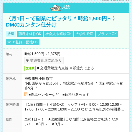
未読
〈月1日～で副業にピッタリ＊時給1,500円～〉
DMのカンタン仕分け
派遣
職種未経験OK
社会人未経験OK
大学生歓迎
ブランクOK
WEB登録・面接OK
時給1,500円～1,875円
給与
交通費別途支給あり
■ 交通費規定内支給 ※派遣先による
交通費
神奈川県小田原市
勤務地
小田原駅から徒歩5分
/
鴨宮駅から徒歩5分
/
国府津駅から徒
歩5分
/
…
■物流センターなど ■勤務地選べます
【1日3時間～も相談OK!】 ＜シフト例＞ 9:00～12:00 12:00～
勤務時間
17:00 17:00～22:00 18:00～21:00 など こちら以外の時間帯も
お気軽にご相談ください！
単発1日～！ ★勤務開始日や期間はお気軽にご相談くださ
期間
い！ ＃8月～ ＃9月～