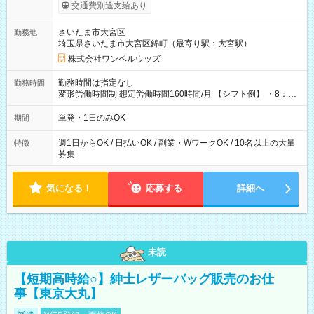
いOK！（規定あり） ┗働いたその日に現金GET♪ お仕事後はコ
交通費別途支給あり
ンビニATMから 日払い分を引き落とせます！ 【試用期間】試
用期間なし
さいたま市大宮区
勤務地
埼玉県さいたま市大宮区錦町（最寄り駅：大宮駅）
株式会社ワンベルウッズ
勤務時間は指定なし
勤務時間
変形労働時間制 想定労働時間160時間/月 【シフト例】 ・8：00
～21：00
単発・1日のみOK
期間
週1日からOK / 日払いOK / 副業・WワークOK / 10名以上の大量
特徴
募集
気になる！
応募する
詳細へ
未読
【短期高時給○】紳士レザーバッグ販売のお仕
事【東京大丸】