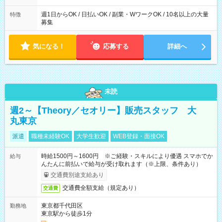
週1日からOK / 日払いOK / 副業・WワークOK / 10名以上の大量
特徴
募集
気になる！
応募する
詳細へ
未読
週2～【Theory／セオリー】販売スタッフ 大
丸東京
派遣
職種未経験OK
大学生歓迎
WEB登録・面接OK
時給1500円～1600円 ※ご経験・スキルにより優遇 スマホでか
給与
んたんに前払いで給与が受け取れます（※上限、条件あり）
交通費別途支給あり
交通費全額支給（規定あり）
交通費
東京都千代田区
勤務地
東京駅から徒歩1分