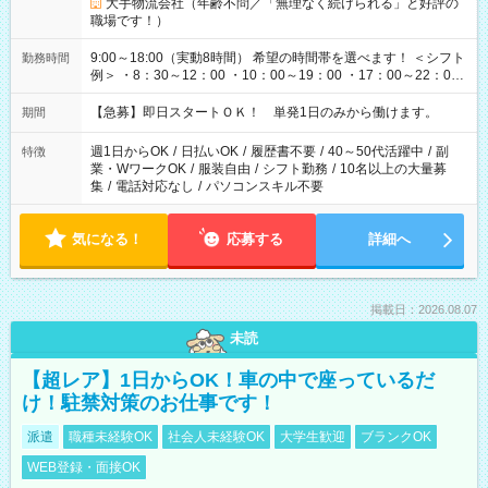
大手物流会社（年齢不問／「無理なく続けられる」と好評の
職場です！）
9:00～18:00（実動8時間） 希望の時間帯を選べます！ ＜シフト
勤務時間
例＞ ・8：30～12：00 ・10：00～19：00 ・17：00～22：00
・13：00～22：00 ・22：00～翌6：00 など
【急募】即日スタートＯＫ！ 単発1日のみから働けます。
期間
週1日からOK
/
日払いOK
/
履歴書不要
/
40～50代活躍中
/
副
特徴
業・WワークOK
/
服装自由
/
シフト勤務
/
10名以上の大量募
集
/
電話対応なし
/
パソコンスキル不要
気になる！
応募する
詳細へ
掲載日：2026.08.07
未読
【超レア】1日からOK！車の中で座っているだ
け！駐禁対策のお仕事です！
派遣
職種未経験OK
社会人未経験OK
大学生歓迎
ブランクOK
WEB登録・面接OK