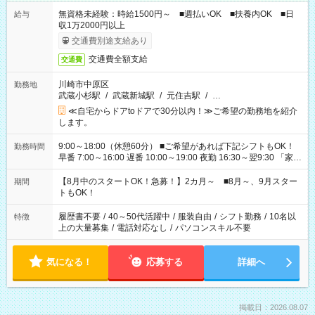
無資格未経験：時給1500円～ ■週払いOK ■扶養内OK ■日
給与
収1万2000円以上
交通費別途支給あり
交通費全額支給
交通費
川崎市中原区
勤務地
武蔵小杉駅
/
武蔵新城駅
/
元住吉駅
/
…
≪自宅からドアtoドアで30分以内！≫ご希望の勤務地を紹介
します。
9:00～18:00（休憩60分） ■ご希望があれば下記シフトもOK！
勤務時間
早番 7:00～16:00 遅番 10:00～19:00 夜勤 16:30～翌9:30 「家族
と休みを合わせたい」 「余裕を持って夕飯の準備がしたい」
「できれば残業はしたくない」 など、ご希望を教えてください
【8月中のスタートOK！急募！】2カ月～ ■8月～、9月スター
期間
ね。 ※Wワーク希望の方へ 今ご覧のお仕事で希望する勤務時間
トもOK！
と、もう1つのお仕事の勤務時間。 合計で週40時間を超える場
合は応募できません。
履歴書不要
/
40～50代活躍中
/
服装自由
/
シフト勤務
/
10名以
特徴
上の大量募集
/
電話対応なし
/
パソコンスキル不要
気になる！
応募する
詳細へ
掲載日：2026.08.07