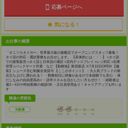
応募ページへ
気になる！
お仕事の概要
「オニツカタイガー」世界最大級の旗艦店でオープニングスタッフ募集！
タイ語の対応・通訳業務をお任せします。 【具体的には・・・】 ○タイ語
での接客販売 ○タイ語と日本語の通訳 ○店内ディスプレイ ○レジ対応 ○在庫
管理 ○バックヤード作業 など 【勤務地】新宿新店 ※7月10日OPEN 【服
装】シューズ含む制服全身貸与 【ここがポイント】 ・大人気ブランドの新
店立ち上げに携われる！ ・勤務初日に研修があるので未経験でも安心 ・身
だしなみの自由度高め○ ・語学スキルを活かしたい方もぜひ！ ・経験者は
週3～4日や時短勤務の相談OK ・正社員登用あり！キャリアアップも叶いま
す
職場の雰囲気
年齢層
20代
30
40
50
60