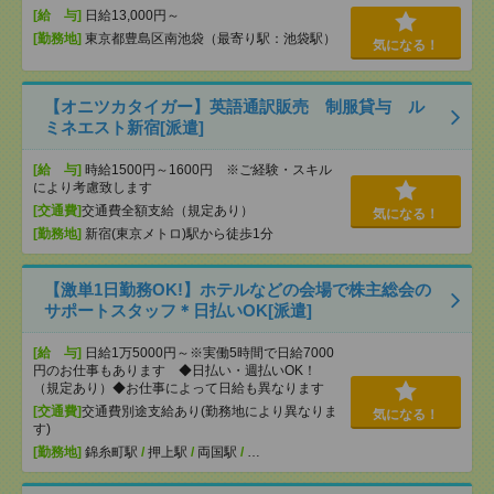
[給 与]
日給13,000円～
[勤務地]
東京都豊島区南池袋（最寄り駅：池袋駅）
気になる！
【オニツカタイガー】英語通訳販売 制服貸与 ル
ミネエスト新宿[派遣]
[給 与]
時給1500円～1600円 ※ご経験・スキル
により考慮致します
[交通費]
交通費全額支給（規定あり）
気になる！
[勤務地]
新宿(東京メトロ)駅から徒歩1分
【激単1日勤務OK!】ホテルなどの会場で株主総会の
サポートスタッフ＊日払いOK[派遣]
[給 与]
日給1万5000円～※実働5時間で日給7000
円のお仕事もあります ◆日払い・週払いOK！
（規定あり）◆お仕事によって日給も異なります
[交通費]
交通費別途支給あり(勤務地により異なりま
気になる！
す)
[勤務地]
錦糸町駅
/
押上駅
/
両国駅
/
…