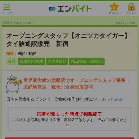
0
メニュー
気になる！
ログイン
掲載日 :2026
/
08
/
08
No.16099082
オープニングスタッフ【オニツカタイガー】
タイ語通訳販売 新宿
職種：
通訳・翻訳
派遣
職種未経験OK
大学生歓迎
WEB登録・面接OK
世界最大級の旗艦店でオープニングスタッフ募集｜
未経験歓迎｜靴含む全身制服貸与
日本を代表するブランド「Onitsuka Tiger（オニツ
...もっとみる
応募が集まった時点で掲載終了
この求人は応募が集まり次第、掲載終了致します。予めご理解くださ
い。