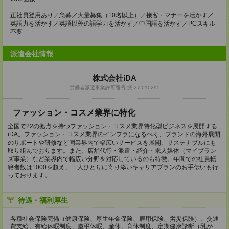
正社員登用あり／急募／大量募集（10名以上）／接客・マナーを活かす／
英語力を活かす／英語以外の語学力を活かす／中国語を活かす／PCスキル
不要
派遣会社情報
株式会社iDA
労働者派遣事業許可番号:派 27-010295
ファッション・コスメ業界に特化
全国で22の拠点を持つファッション・コスメ業界特化型ビジネスを展開する
iDA。ファッション・コスメ業界のインフラになるべく、ブランドの海外展開
のサポートや研修など同業界内で幅広いサービスを展開、サステナブルにも
取り組んでおります。また、店舗代行・派遣・紹介・求人媒体（マイブラン
ズ事業）など業界内で幅広い分野を対応しているのも特徴。年間での社員転
籍者数は1000を超え、一人ひとりに寄り添いキャリアプランのお手伝いも行
っております。
待遇・福利厚生
各種社会保険完備（健康保険、厚生年金保険、雇用保険、労災保険）、交通
費支給、有給休暇制度、慶弔休暇、産休、育休制度、定期健康診断（乳が