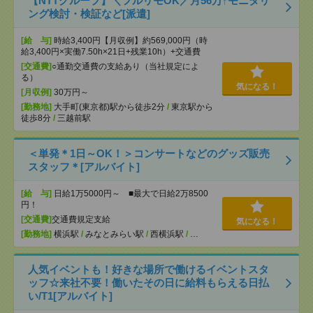
【NTTグループ】＼フルリモOK／月56万↑モニタリ
ング検討・検証など[派遣]
[給 与]
時給3,400円【月収例】約569,000円（時
給3,400円×実働7.50h×21日+残業10h）+交通費
[交通費]
○通勤交通費の支給あり（当社規定によ
る）
気になる！
[月収例]
30万円～
[勤務地]
大手町(東京都)駅から徒歩2分
/
東京駅から
徒歩8分
/
三越前駅
＜単発＊1日～OK！＞コンサートなどのグッズ販売
スタッフ＊[アルバイト]
[給 与]
日給1万5000円～ ■最大で日給2万8500
円！
[交通費]
交通費規定支給
気になる！
[勤務地]
横浜駅
/
みなとみらい駅
/
西横浜駅
/
…
人気イベントも！好きな場所で働けるイベントスタ
ッフ☆来社不要！働いたその日に給料もらえる日払
い/T1[アルバイト]