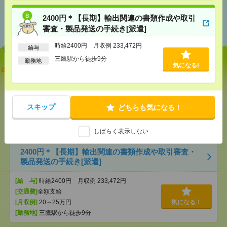
あなたの閲覧履歴からの
2400円＊【長期】輸出関連の書類作成や取引
おすすめ
審査・製品発送の手続き[派遣]
時給2400円 月収例 233,472円
給与
三鷹駅から徒歩9分
勤務地
気になる!
【オープニング募集】おばあちゃんのお散歩付き添
いも仕事の1つ[派遣]
[給 与]
無資格未経験：時給1500円～ ■週払い
OK ■扶養内OK ■日収1万2000円以上
スキップ
どちらも気になる！
[交通費]
交通費全額支給
気になる！
[勤務地]
巣鴨駅
/
目白駅
/
北池袋駅
/
…
しばらく表示しない
2400円＊【長期】輸出関連の書類作成や取引審査・
製品発送の手続き[派遣]
[給 与]
時給2400円 月収例 233,472円
[交通費]
全額支給
[月収例]
20～25万円
気になる！
[勤務地]
三鷹駅から徒歩9分