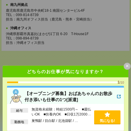
南九州拠点
鹿児島県鹿児島市中央町18-1 南国センタービル4F
TEL：099-814-8739
担当：南九州オフィス担当（鹿児島・熊本・宮崎担当）
沖縄オフィス
沖縄県那覇市真嘉比(まかび)1丁目 6-20 T-House1F
TEL：098-894-8739
担当：沖縄オフィス担当
×
どちらのお仕事が気になりますか？
応募ページへ
1
/10
【オープニング募集】おばあちゃんのお散歩
気になる！
付き添いも仕事の1つ[派遣]
無資格未経験：時給1500円～ ■週払
給与
いOK ■扶養内OK ■日収1万2000円
シェア
ツイート
ブックマーク
以上
巣鴨駅 / 目白駅 / 北池袋駅 / …
気になる!
勤務地