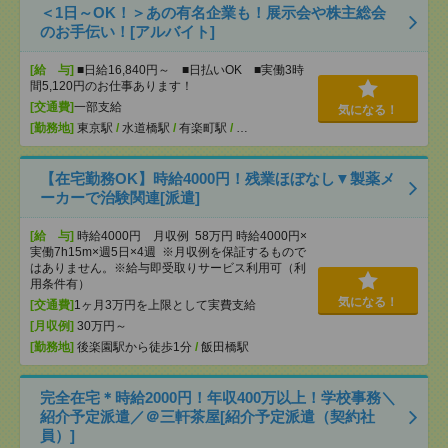
＜1日～OK！＞あの有名企業も！展示会や株主総会
のお手伝い！[アルバイト]
[給 与]
■日給16,840円～ ■日払いOK ■実働3時
間5,120円のお仕事あります！
[交通費]
一部支給
気になる！
[勤務地]
東京駅
/
水道橋駅
/
有楽町駅
/
…
【在宅勤務OK】時給4000円！残業ほぼなし▼製薬メ
ーカーで治験関連[派遣]
[給 与]
時給4000円 月収例 58万円 時給4000円×
実働7h15m×週5日×4週 ※月収例を保証するもので
はありません。※給与即受取りサービス利用可（利
用条件有）
気になる！
[交通費]
1ヶ月3万円を上限として実費支給
[月収例]
30万円～
[勤務地]
後楽園駅から徒歩1分
/
飯田橋駅
完全在宅＊時給2000円！年収400万以上！学校事務＼
紹介予定派遣／＠三軒茶屋[紹介予定派遣（契約社
員）]