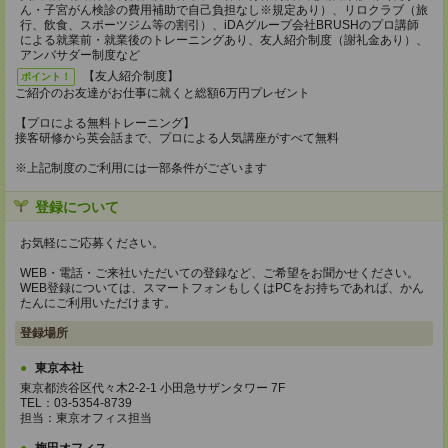
ん・子宮がん検診の費用補助で自己負担なし※規定あり）、リロクラブ（旅
行、飲食、スポーツジム等の割引）、iDAグループ会社BRUSHのプロ講師
による就業前・就業後のトレーニングあり、友人紹介制度（謝礼金あり）、
アンバサダー制度など
【友人紹介制度】
ポイント！
ご紹介のお友達がお仕事に就くと総額6万円プレゼント
【プロによる無料トレーニング】
接客研修から英会話まで、プロによる人気講座がすべて無料
※上記制度のご利用には一部条件がございます
登録について
お気軽にご応募ください。
WEB・電話・ご来社いただいての登録など、ご希望をお聞かせください。
WEB登録については、スマートフォンもしくはPCをお持ちであれば、かん
たんにご利用いただけます。
登録場所
東京本社
東京都渋谷区代々木2-2-1 小田急サザンタワー 7F
TEL：03-5354-8739
担当：東京オフィス担当