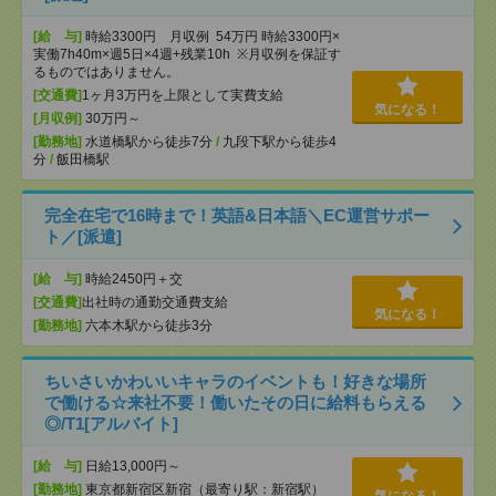
[給 与]
時給3300円 月収例 54万円 時給3300円×
実働7h40m×週5日×4週+残業10h ※月収例を保証す
るものではありません。
[交通費]
1ヶ月3万円を上限として実費支給
気になる！
[月収例]
30万円～
[勤務地]
水道橋駅から徒歩7分
/
九段下駅から徒歩4
分
/
飯田橋駅
完全在宅で16時まで！英語&日本語＼EC運営サポー
ト／[派遣]
[給 与]
時給2450円＋交
[交通費]
出社時の通勤交通費支給
気になる！
[勤務地]
六本木駅から徒歩3分
ちいさいかわいいキャラのイベントも！好きな場所
で働ける☆来社不要！働いたその日に給料もらえる
◎/T1[アルバイト]
[給 与]
日給13,000円～
[勤務地]
東京都新宿区新宿（最寄り駅：新宿駅）