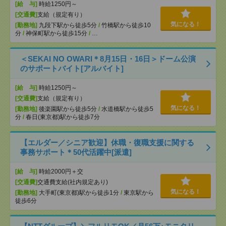
[給 与]
時給1250円～
[交通費]
支給（規定有り）
気になる！
[勤務地]
九段下駅から徒歩5分
/
竹橋駅から徒歩10
分
/
神保町駅から徒歩15分
/
…
＜SEKAI NO OWARI＊8月15日・16日＞ドーム公演
のサポートバイト[アルバイト]
[給 与]
時給1250円～
[交通費]
支給（規定有り）
気になる！
[勤務地]
後楽園駅から徒歩5分
/
水道橋駅から徒歩5
分
/
春日(東京都)駅から徒歩7分
【エルダー／シニア歓迎】休職・復職支援に関する
事務サポート＊50代活躍中[派遣]
[給 与]
時給2000円＋交
[交通費]
交通費支給(社内規定あり)
気になる！
[勤務地]
大手町(東京都)駅から徒歩1分
/
東京駅から
徒歩6分