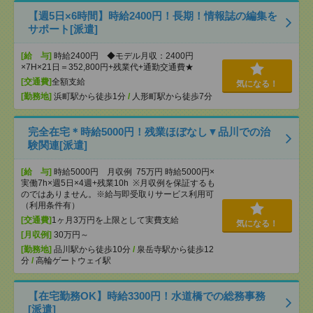
【週5日×6時間】時給2400円！長期！情報誌の編集を
サポート[派遣]
[給 与]
時給2400円 ◆モデル月収：2400円
×7H×21日＝352,800円+残業代+通勤交通費★
[交通費]
全額支給
気になる！
[勤務地]
浜町駅から徒歩1分
/
人形町駅から徒歩7分
完全在宅＊時給5000円！残業ほぼなし▼品川での治
験関連[派遣]
[給 与]
時給5000円 月収例 75万円 時給5000円×
実働7h×週5日×4週+残業10h ※月収例を保証するも
のではありません。※給与即受取りサービス利用可
（利用条件有）
[交通費]
1ヶ月3万円を上限として実費支給
気になる！
[月収例]
30万円～
[勤務地]
品川駅から徒歩10分
/
泉岳寺駅から徒歩12
分
/
高輪ゲートウェイ駅
【在宅勤務OK】時給3300円！水道橋での総務事務
[派遣]