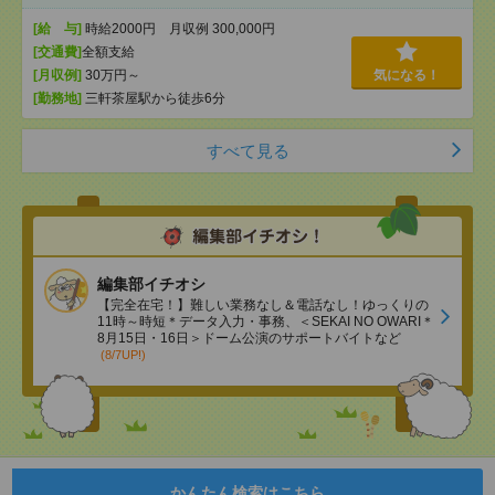
[給 与]
時給2000円 月収例 300,000円
[交通費]
全額支給
[月収例]
30万円～
気になる！
[勤務地]
三軒茶屋駅から徒歩6分
すべて見る
編集部イチオシ
【完全在宅！】難しい業務なし＆電話なし！ゆっくりの
11時～時短＊データ入力・事務、＜SEKAI NO OWARI＊
8月15日・16日＞ドーム公演のサポートバイトなど
(8/7UP!)
かんたん検索はこちら