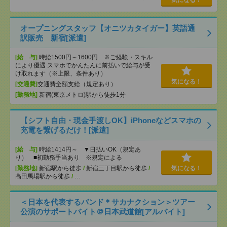
気になる！
オープニングスタッフ【オニツカタイガー】英語通
訳販売 新宿[派遣]
[給 与]
時給1500円～1600円 ※ご経験・スキル
により優遇 スマホでかんたんに前払いで給与が受
け取れます（※上限、条件あり）
気になる！
[交通費]
交通費全額支給（規定あり）
[勤務地]
新宿(東京メトロ)駅から徒歩1分
【シフト自由・現金手渡しOK】iPhoneなどスマホの
充電を繋げるだけ！[派遣]
[給 与]
時給1414円～ ▼日払いOK（規定あ
り） ■初勤務手当あり ※規定による
[勤務地]
新宿駅から徒歩
/
新宿三丁目駅から徒歩
/
気になる！
高田馬場駅から徒歩
/
…
＜日本を代表するバンド＊サカナクション＞ツアー
公演のサポートバイト＠日本武道館[アルバイト]