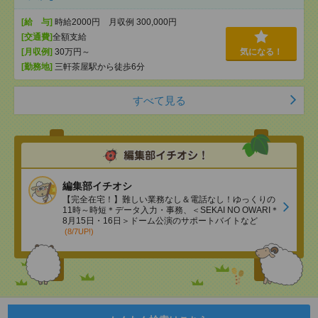
[給 与]
時給2000円 月収例 300,000円
[交通費]
全額支給
[月収例]
30万円～
気になる！
[勤務地]
三軒茶屋駅から徒歩6分
すべて見る
編集部イチオシ
【完全在宅！】難しい業務なし＆電話なし！ゆっくりの
11時～時短＊データ入力・事務、＜SEKAI NO OWARI＊
8月15日・16日＞ドーム公演のサポートバイトなど
(8/7UP!)