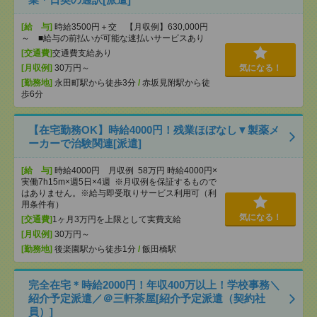
[給 与]
時給3500円＋交 【月収例】630,000円
～ ■給与の前払いが可能な速払いサービスあり
[交通費]
交通費支給あり
[月収例]
30万円～
気になる！
[勤務地]
永田町駅から徒歩3分
/
赤坂見附駅から徒
歩6分
【在宅勤務OK】時給4000円！残業ほぼなし▼製薬メ
ーカーで治験関連[派遣]
[給 与]
時給4000円 月収例 58万円 時給4000円×
実働7h15m×週5日×4週 ※月収例を保証するもので
はありません。※給与即受取りサービス利用可（利
用条件有）
気になる！
[交通費]
1ヶ月3万円を上限として実費支給
[月収例]
30万円～
[勤務地]
後楽園駅から徒歩1分
/
飯田橋駅
完全在宅＊時給2000円！年収400万以上！学校事務＼
紹介予定派遣／＠三軒茶屋[紹介予定派遣（契約社
員）]