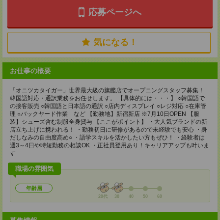
応募ページへ
気になる！
お仕事の概要
「オニツカタイガー」世界最大級の旗艦店でオープニングスタッフ募集！
韓国語対応・通訳業務をお任せします。 【具体的には・・・】 ○韓国語で
の接客販売 ○韓国語と日本語の通訳 ○店内ディスプレイ ○レジ対応 ○在庫管
理 ○バックヤード作業 など 【勤務地】新宿新店 ※7月10日OPEN 【服
装】シューズ含む制服全身貸与 【ここがポイント】 ・大人気ブランドの新
店立ち上げに携われる！ ・勤務初日に研修があるので未経験でも安心 ・身
だしなみの自由度高め○ ・語学スキルを活かしたい方もぜひ！ ・経験者は
週3～4日や時短勤務の相談OK ・正社員登用あり！キャリアアップも叶いま
す
職場の雰囲気
年齢層
20代
30
40
50
60