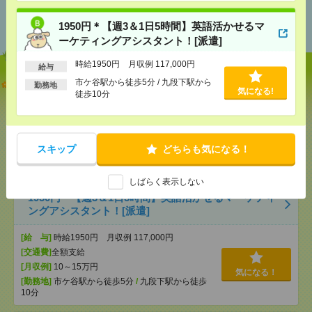
あなたの閲覧履歴からの
おすすめ
1950円＊【週3＆1日5時間】英語活かせるマ
ーケティングアシスタント！[派遣]
時給1950円 月収例 117,000円
給与
【オープニング募集】おばあちゃんのお散歩付き添
市ケ谷駅から徒歩5分 / 九段下駅から
勤務地
気になる!
徒歩10分
いも仕事の1つ[派遣]
[給 与]
無資格未経験：時給1500円～ ■週払い
OK ■扶養内OK ■日収1万2000円以上
[交通費]
スキップ
交通費全額支給
どちらも気になる！
気になる！
[勤務地]
巣鴨駅
/
目白駅
/
北池袋駅
/
…
しばらく表示しない
1950円＊【週3＆1日5時間】英語活かせるマーケティ
ングアシスタント！[派遣]
[給 与]
時給1950円 月収例 117,000円
[交通費]
全額支給
[月収例]
10～15万円
気になる！
[勤務地]
市ケ谷駅から徒歩5分
/
九段下駅から徒歩
10分