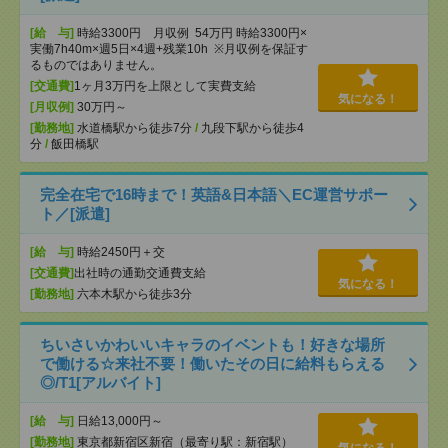
[給 与]
時給3300円 月収例 54万円 時給3300円×
実働7h40m×週5日×4週+残業10h ※月収例を保証す
るものではありません。
[交通費]
1ヶ月3万円を上限として実費支給
気になる！
[月収例]
30万円～
[勤務地]
水道橋駅から徒歩7分
/
九段下駅から徒歩4
分
/
飯田橋駅
完全在宅で16時まで！英語&日本語＼EC運営サポー
ト／[派遣]
[給 与]
時給2450円＋交
[交通費]
出社時の通勤交通費支給
気になる！
[勤務地]
六本木駅から徒歩3分
ちいさいかわいいキャラのイベントも！好きな場所
で働ける☆来社不要！働いたその日に給料もらえる
◎/T1[アルバイト]
[給 与]
日給13,000円～
[勤務地]
東京都新宿区新宿（最寄り駅：新宿駅）