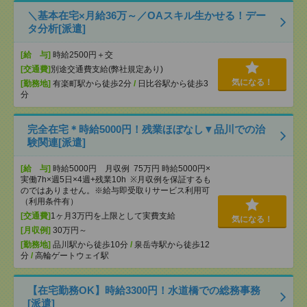
＼基本在宅×月給36万～／OAスキル生かせる！デー
タ分析[派遣]
[給 与]
時給2500円＋交
[交通費]
別途交通費支給(弊社規定あり)
気になる！
[勤務地]
有楽町駅から徒歩2分
/
日比谷駅から徒歩3
分
完全在宅＊時給5000円！残業ほぼなし▼品川での治
験関連[派遣]
[給 与]
時給5000円 月収例 75万円 時給5000円×
実働7h×週5日×4週+残業10h ※月収例を保証するも
のではありません。※給与即受取りサービス利用可
（利用条件有）
[交通費]
1ヶ月3万円を上限として実費支給
気になる！
[月収例]
30万円～
[勤務地]
品川駅から徒歩10分
/
泉岳寺駅から徒歩12
分
/
高輪ゲートウェイ駅
【在宅勤務OK】時給3300円！水道橋での総務事務
[派遣]