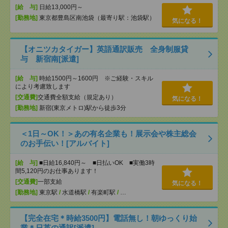
[給 与]
日給13,000円～
[勤務地]
東京都豊島区南池袋（最寄り駅：池袋駅）
気になる！
【オニツカタイガー】英語通訳販売 全身制服貸
与 新宿南[派遣]
[給 与]
時給1500円～1600円 ※ご経験・スキル
により考慮致します
[交通費]
交通費全額支給（規定あり）
気になる！
[勤務地]
新宿(東京メトロ)駅から徒歩3分
＜1日～OK！＞あの有名企業も！展示会や株主総会
のお手伝い！[アルバイト]
[給 与]
■日給16,840円～ ■日払いOK ■実働3時
間5,120円のお仕事あります！
[交通費]
一部支給
気になる！
[勤務地]
東京駅
/
水道橋駅
/
有楽町駅
/
…
【完全在宅＊時給3500円】電話無し！朝ゆっくり始
業＊日英の通訳[派遣]