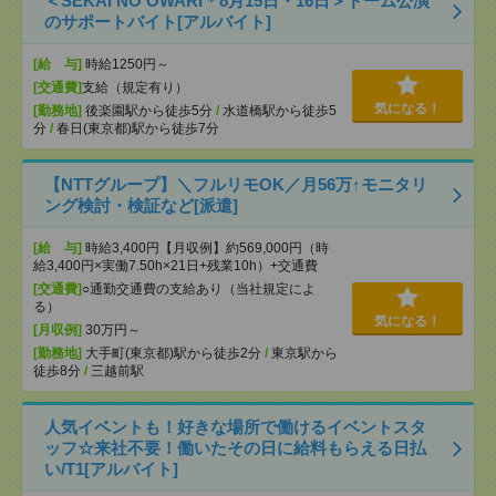
＜SEKAI NO OWARI＊8月15日・16日＞ドーム公演
のサポートバイト[アルバイト]
[給 与]
時給1250円～
[交通費]
支給（規定有り）
気になる！
[勤務地]
後楽園駅から徒歩5分
/
水道橋駅から徒歩5
分
/
春日(東京都)駅から徒歩7分
【NTTグループ】＼フルリモOK／月56万↑モニタリ
ング検討・検証など[派遣]
[給 与]
時給3,400円【月収例】約569,000円（時
給3,400円×実働7.50h×21日+残業10h）+交通費
[交通費]
○通勤交通費の支給あり（当社規定によ
る）
気になる！
[月収例]
30万円～
[勤務地]
大手町(東京都)駅から徒歩2分
/
東京駅から
徒歩8分
/
三越前駅
人気イベントも！好きな場所で働けるイベントスタ
ッフ☆来社不要！働いたその日に給料もらえる日払
い/T1[アルバイト]