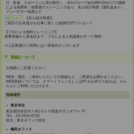
行、飲食、スポーツジム等の割引）、iDAグループ会社BRUSHのプロ講師
による就業前・就業後のトレーニングあり、友人紹介制度（謝礼金あり）、
アンバサダー制度など
【友人紹介制度】
ポイント！
ご紹介のお友達がお仕事に就くと総額6万円プレゼント
【プロによる無料トレーニング】
接客研修から英会話まで、プロによる人気講座がすべて無料
※上記制度のご利用には一部条件がございます
登録について
お気軽にご応募ください。
WEB・電話・ご来社いただいての登録など、ご希望をお聞かせください。
WEB登録については、スマートフォンもしくはPCをお持ちであれば、かん
たんにご利用いただけます。
登録場所
東京本社
東京都渋谷区代々木2-2-1 小田急サザンタワー 7F
TEL：03-5354-8739
担当：東京オフィス担当
梅田オフィス