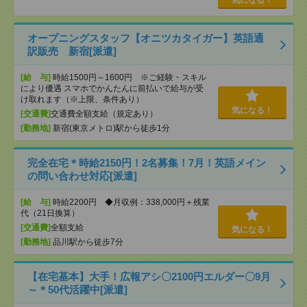
気になる！
オープニングスタッフ【オニツカタイガー】英語通
訳販売 新宿[派遣]
[給 与]
時給1500円～1600円 ※ご経験・スキル
により優遇 スマホでかんたんに前払いで給与が受
け取れます（※上限、条件あり）
気になる！
[交通費]
交通費全額支給（規定あり）
[勤務地]
新宿(東京メトロ)駅から徒歩1分
完全在宅＊時給2150円！2名募集！7月！英語メイン
の問い合わせ対応[派遣]
[給 与]
時給2200円 ◆月収例：338,000円＋残業
代（21日換算）
[交通費]
全額支給
気になる！
[勤務地]
品川駅から徒歩7分
【在宅基本】大手！広報アシ〇2100円エルダー〇9月
～＊50代活躍中[派遣]