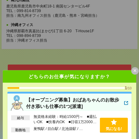
南九州拠点
鹿児島県鹿児島市中央町18-1 南国センタービル4F
TEL：099-814-8739
担当：南九州オフィス担当（鹿児島・熊本・宮崎担当）
沖縄オフィス
沖縄県那覇市真嘉比(まかび)1丁目 6-20 T-House1F
TEL：098-894-8739
担当：沖縄オフィス担当
×
応募ページへ
どちらのお仕事が気になりますか？
1
/10
気になる！
【オープニング募集】おばあちゃんのお散歩
付き添いも仕事の1つ[派遣]
無資格未経験：時給1500円～ ■週払
給与
シェア
ツイート
ブックマーク
いOK ■扶養内OK ■日収1万2000円
以上
巣鴨駅 / 目白駅 / 北池袋駅 / …
気になる!
勤務地