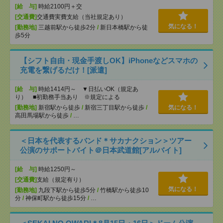
[給 与]
時給2100円＋交
[交通費]
交通費実費支給（当社規定あり）
気になる！
[勤務地]
三越前駅から徒歩2分
/
新日本橋駅から徒
歩5分
【シフト自由・現金手渡しOK】iPhoneなどスマホの
充電を繋げるだけ！[派遣]
[給 与]
時給1414円～ ▼日払いOK（規定あ
り） ■初勤務手当あり ※規定による
[勤務地]
新宿駅から徒歩
/
新宿三丁目駅から徒歩
/
気になる！
高田馬場駅から徒歩
/
…
＜日本を代表するバンド＊サカナクション＞ツアー
公演のサポートバイト＠日本武道館[アルバイト]
[給 与]
時給1250円～
[交通費]
支給（規定有り）
気になる！
[勤務地]
九段下駅から徒歩5分
/
竹橋駅から徒歩10
分
/
神保町駅から徒歩15分
/
…