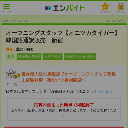
0
メニュー
気になる！
ログイン
掲載日 :2026
/
08
/
05
No.16099080
オープニングスタッフ【オニツカタイガー】
韓国語通訳販売 新宿
職種：
通訳・翻訳
派遣
職種未経験OK
大学生歓迎
WEB登録・面接OK
世界最大級の旗艦店でオープニングスタッフ募集｜
未経験歓迎｜靴含む全身制服貸与
日本を代表するブランド「Onitsuka Tiger（オニツ
...もっとみる
応募が集まった時点で掲載終了
この求人は応募が集まり次第、掲載終了致します。予めご理解くださ
い。