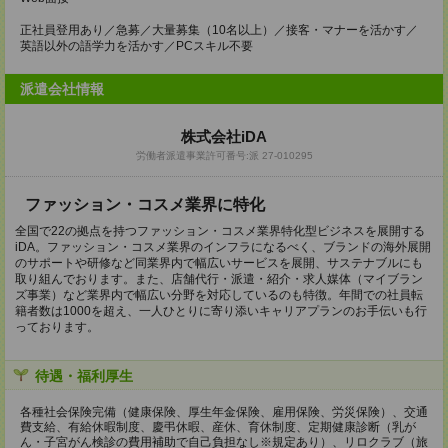
正社員登用あり／急募／大量募集（10名以上）／接客・マナーを活かす／
英語以外の語学力を活かす／PCスキル不要
派遣会社情報
株式会社iDA
労働者派遣事業許可番号:派 27-010295
ファッション・コスメ業界に特化
全国で22の拠点を持つファッション・コスメ業界特化型ビジネスを展開する
iDA。ファッション・コスメ業界のインフラになるべく、ブランドの海外展開
のサポートや研修など同業界内で幅広いサービスを展開、サステナブルにも
取り組んでおります。また、店舗代行・派遣・紹介・求人媒体（マイブラン
ズ事業）など業界内で幅広い分野を対応しているのも特徴。年間での社員転
籍者数は1000を超え、一人ひとりに寄り添いキャリアプランのお手伝いも行
っております。
待遇・福利厚生
各種社会保険完備（健康保険、厚生年金保険、雇用保険、労災保険）、交通
費支給、有給休暇制度、慶弔休暇、産休、育休制度、定期健康診断（乳が
ん・子宮がん検診の費用補助で自己負担なし※規定あり）、リロクラブ（旅