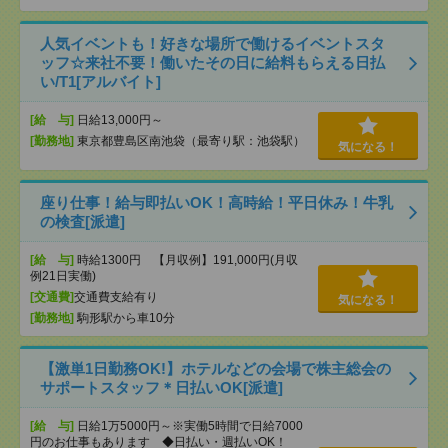
人気イベントも！好きな場所で働けるイベントスタ
ッフ☆来社不要！働いたその日に給料もらえる日払
い/T1[アルバイト]
[給 与]
日給13,000円～
[勤務地]
東京都豊島区南池袋（最寄り駅：池袋駅）
気になる！
座り仕事！給与即払いOK！高時給！平日休み！牛乳
の検査[派遣]
[給 与]
時給1300円 【月収例】191,000円(月収
例21日実働)
[交通費]
交通費支給有り
気になる！
[勤務地]
駒形駅から車10分
【激単1日勤務OK!】ホテルなどの会場で株主総会の
サポートスタッフ＊日払いOK[派遣]
[給 与]
日給1万5000円～※実働5時間で日給7000
円のお仕事もあります ◆日払い・週払いOK！