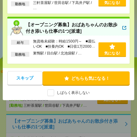
以上
三軒茶屋駅 / 世田谷駅 / 下高井戸駅 /
気になる!
勤務地
…
シェア
ツイート
ブックマーク
【オープニング募集】おばあちゃんのお散歩
付き添いも仕事の1つ[派遣]
あなたの閲覧履歴からの
無資格未経験：時給1500円～ ■週払
給与
おすすめ
いOK ■扶養内OK ■日収1万2000円
以上
巣鴨駅 / 目白駅 / 北池袋駅 / …
気になる!
勤務地
説明会参加で全員に【現金2千円相当プレゼント】生
活のお手伝い[派遣]
スキップ
どちらも気になる！
[給 与]
無資格未経験：時給1500円～ ■週払い
しばらく表示しない
OK ■扶養内OK ■日収1万2000円以上
[交通費]
交通費全額支給
気になる！
[勤務地]
三軒茶屋駅
/
世田谷駅
/
下高井戸駅
/
…
【オープニング募集】おばあちゃんのお散歩付き添
いも仕事の1つ[派遣]