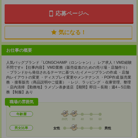
応募ページへ
気になる！
お仕事の概要
人気バッグブランド「LONGCHAMP（ロンシャン）」 レア求人！VMD経験
不問です○ 【仕事内容】 VMD業務（販売促進のための売り場・店舗作り）
・ブランドから発信されるテーマに基づいたイメージプランの作成 ・店舗
内レイアウトの変更 ・ディスプレイ変更やメンテナンス ・POP作成 販売業
務 ・接客販売（商品説明やご提案） ・レジ、ラッピング ・在庫管理、整理
・店内清掃 【勤務地】ラメゾン表参道店 【期間】即日～長期：週4～5日勤
務 【制服】あり
職場の雰囲気
年齢層
20代
30
40
50
60
男女比率
女性
男性