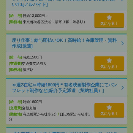
い/T1[アルバイト]
[給 与]
日給13,000円～
[勤務地]
東京都渋谷区渋谷（最寄り駅：渋谷駅）
気になる！
座り仕事！給与即払いOK！高時給！在庫管理・資料
作成[派遣]
[給 与]
時給1500円
[交通費]
交通費支給有り
気になる！
[勤務地]
藤沢駅
≪週2在宅≫時給1800円＊有名映画製作企業にてパン
フレット制作など[紹介予定派遣（契約社員）]
[給 与]
時給1800円
[交通費]
全額支給
気になる！
[勤務地]
有楽町駅から徒歩2分
/
日比谷駅から徒歩1
分