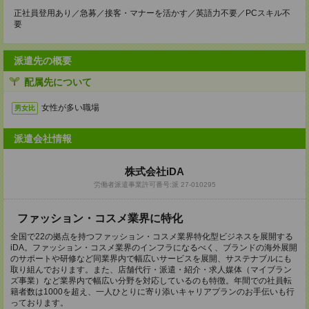
正社員登用あり／急募／接客・マナーを活かす／英語力不要／PCスキル不
要
派遣先の概要
配属先について
女性が多い職場
男女比
派遣会社情報
株式会社iDA
労働者派遣事業許可番号:派 27-010295
ファッション・コスメ業界に特化
全国で22の拠点を持つファッション・コスメ業界特化型ビジネスを展開する
iDA。ファッション・コスメ業界のインフラになるべく、ブランドの海外展開
のサポートや研修など同業界内で幅広いサービスを展開、サステナブルにも
取り組んでおります。また、店舗代行・派遣・紹介・求人媒体（マイブラン
ズ事業）など業界内で幅広い分野を対応しているのも特徴。年間での社員転
籍者数は1000を超え、一人ひとりに寄り添いキャリアプランのお手伝いも行
っております。