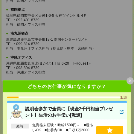
担当：四国オフィス担当
福岡拠点
福岡県福岡市中央区天神1-6-8 天神ツインビル 4Ｆ
TEL：092-401-8739
担当：福岡オフィス担当
南九州拠点
鹿児島県鹿児島市中央町18-1 南国センタービル4F
TEL：099-814-8739
担当：南九州オフィス担当（鹿児島・熊本・宮崎担当）
沖縄オフィス
沖縄県那覇市真嘉比(まかび)1丁目 6-20 T-House1F
TEL：098-894-8739
担当：沖縄オフィス担当
×
どちらのお仕事が気になりますか？
1
/10
応募ページへ
説明会参加で全員に【現金2千円相当プレゼ
ント】生活のお手伝い[派遣]
無資格未経験：時給1500円～ ■週払
気になる！
給与
いOK ■扶養内OK ■日収1万2000円