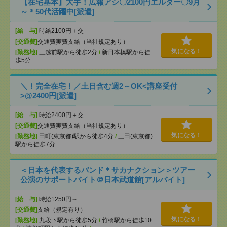
【在宅基本】大手！広報アシ〇2100円エルダー〇9月
～＊50代活躍中[派遣]
[給 与]
時給2100円＋交
[交通費]
交通費実費支給（当社規定あり）
気になる！
[勤務地]
三越前駅から徒歩2分
/
新日本橋駅から徒
歩5分
＼！完全在宅！／土日含む週2～OK<講座受付
>@2400円[派遣]
[給 与]
時給2400円＋交
[交通費]
交通費実費支給（当社規定あり）
気になる！
[勤務地]
田町(東京都)駅から徒歩4分
/
三田(東京都)
駅から徒歩7分
＜日本を代表するバンド＊サカナクション＞ツアー
公演のサポートバイト＠日本武道館[アルバイト]
[給 与]
時給1250円～
[交通費]
支給（規定有り）
気になる！
[勤務地]
九段下駅から徒歩5分
/
竹橋駅から徒歩10