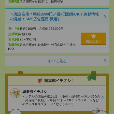
[勤務地]
後楽園駅から徒歩1分
/
飯田橋駅
＼完全在宅＊時給2000円／週4日勤務OK！美容情報
の発信！SNS広告運用[派遣]
[給 与]
時給2100円 月収例 252,000円
[交通費]
全額支給
[月収例]
25～30万円
気になる！
[勤務地]
恵比寿駅から徒歩5分
/
代官山駅から徒歩
10分
すべて見る
編集部イチオシ
＜ホテルの備品を運ぶだけ＞単発・短時間～OK／安心の
日給保障＊夜勤、＜単発＊1日～OK！＞コンサートなど
のグッズ販売スタッフ＊など
(8/6UP!)