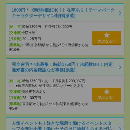
1800円＊《時間相談OK！》在宅あり！テーマパーク
キャラクターデザイン制作[派遣]
[給 与]
時給1800円 月収例 234,000円
[交通費]
全額支給
[月収例]
20～25万円
気になる！
[勤務地]
中野(東京都)駅から徒歩5分
/
沼袋駅から徒
歩16分
完全在宅＊4名募集！時給1750円！未経験OK！内定
通知書の内容確認など事務[派遣]
[給 与]
時給1750円＋交 【月収例】290,937円
～ ■給与の前払いが可能な速払いサービスあり
[交通費]
交通費支給あり
[月収例]
25～30万円
気になる！
[勤務地]
東京駅から徒歩1分
/
京橋(東京都)駅から徒
歩5分
人気イベントも！好きな場所で働けるイベントスタ
ッフ☆来社不要！働いたその日に給料もらえる日払