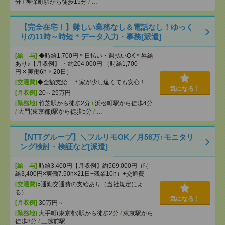
分
/
神保町駅から徒歩15分
/
…
【完全在宅！】難しい業務なし＆電話なし！ゆっく
りの11時～時短＊データ入力・事務[派遣]
[給 与]
◆時給1,700円＊日払い・週払いOK＊昇給
あり♪【月収例】 ・約204,000円 （時給1,700
円 × 実働6h × 20日）
[交通費]
◆全額支給 ＊家が少し遠くても安心！
気になる！
[月収例]
20～25万円
[勤務地]
竹芝駅から徒歩2分
/
浜松町駅から徒歩4分
/
大門(東京都)駅から徒歩5分
/
…
【NTTグループ】＼フルリモOK／月56万↑モニタリ
ング検討・検証など[派遣]
[給 与]
時給3,400円【月収例】約569,000円（時
給3,400円×実働7.50h×21日+残業10h）+交通費
[交通費]
○通勤交通費の支給あり（当社規定によ
る）
気になる！
[月収例]
30万円～
[勤務地]
大手町(東京都)駅から徒歩2分
/
東京駅から
徒歩8分
/
三越前駅