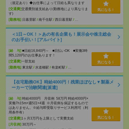
（規定あり）◆お仕事によって日給も異なります
[交通費]
交通費別途支給あり(勤務地により異なりま
気になる！
す)
[勤務地]
日暮里駅
/
南千住駅
/
西日暮里駅
/
…
＜1日～OK！＞あの有名企業も！展示会や株主総会
のお手伝い！[アルバイト]
[給 与]
■日給16,840円～ ■日払いOK ■実働3時
間5,120円のお仕事あります！
[交通費]
一部支給
気になる！
[勤務地]
東京駅
/
水道橋駅
/
有楽町駅
/
…
【在宅勤務OK】時給4000円！残業ほぼなし▼製薬メ
ーカーで治験関連[派遣]
[給 与]
時給4000円 月収例 58万円 時給4000円×
実働7h15m×週5日×4週 ※月収例を保証するもので
はありません。※給与即受取りサービス利用可（利
用条件有）
気になる！
[交通費]
1ヶ月3万円を上限として実費支給
[月収例]
30万円～