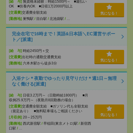
[給 与]
無資格未経験：時給1500円～ ■週払い
OK ■扶養内OK ■日収1万2000円以上
[交通費]
交通費全額支給
気になる！
[勤務地]
巣鴨駅
/
目白駅
/
北池袋駅
/
…
完全在宅で16時まで！英語&日本語＼EC運営サポー
ト／[派遣]
[給 与]
時給2450円＋交
[交通費]
出社時の通勤交通費支給
気になる！
[勤務地]
六本木駅から徒歩3分
入浴ナシ＊夜勤でゆったり見守りだけ＊週1日～無理
なく働ける[派遣]
[給 与]
日収3.2万円～（日勤時給1800円） ■月
収例25.9万円～（夜勤月8回勤務の場合）
[交通費]
交通費全額支給 ■ガソリン代も全額支給
（規定あり） ■無料駐車場もご相談ください
気になる！
[月収例]
20～25万円
[勤務地]
西武新宿駅
/
早稲田(東京メトロ)駅
/
新宿西
口駅
/
…