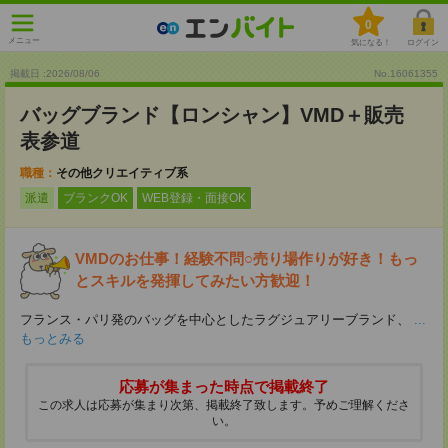
0
メニュー
気になる！
ログイン
掲載日 :2026
/
08
/
06
No.16061355
バッグブランド【ロンシャン】VMD＋販売
表参道
職種：
その他クリエイティブ系
派遣
ブランクOK
WEB登録・面接OK
VMDのお仕事！経験不問○売り場作りが好き！もっ
とスキルを発揮してみたい方歓迎！
フランス・パリ発のバッグを中心としたラグジュアリーブランド、
...
もっとみる
応募が集まった時点で掲載終了
この求人は応募が集まり次第、掲載終了致します。予めご理解くださ
い。