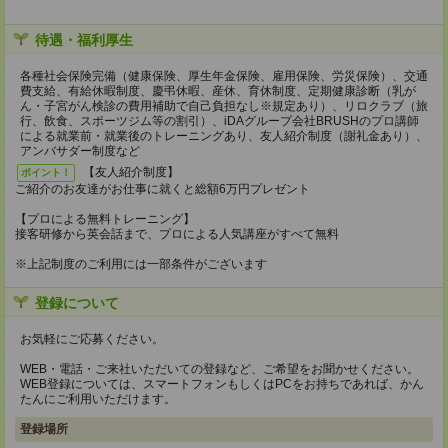
待遇・福利厚生
各種社会保険完備（健康保険、厚生年金保険、雇用保険、労災保険）、交通
費支給、有給休暇制度、慶弔休暇、産休、育休制度、定期健康診断（乳が
ん・子宮がん検診の費用補助で自己負担なし※規定あり）、リロクラブ（旅
行、飲食、スポーツジム等の割引）、iDAグループ会社BRUSHのプロ講師
による就業前・就業後のトレーニングあり、友人紹介制度（謝礼金あり）、
アンバサダー制度など
【友人紹介制度】
ポイント！
ご紹介のお友達がお仕事に就くと総額6万円プレゼント
【プロによる無料トレーニング】
接客研修から英会話まで、プロによる人気講座がすべて無料
※上記制度のご利用には一部条件がございます
登録について
お気軽にご応募ください。
WEB・電話・ご来社いただいての登録など、ご希望をお聞かせください。
WEB登録については、スマートフォンもしくはPCをお持ちであれば、かん
たんにご利用いただけます。
登録場所