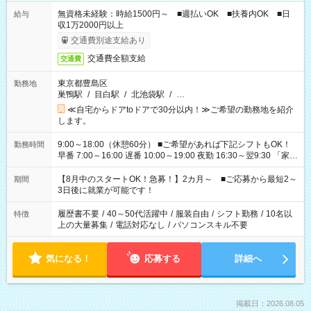
無資格未経験：時給1500円～ ■週払いOK ■扶養内OK ■日
給与
収1万2000円以上
交通費別途支給あり
交通費全額支給
交通費
東京都豊島区
勤務地
巣鴨駅
/
目白駅
/
北池袋駅
/
…
≪自宅からドアtoドアで30分以内！≫ご希望の勤務地を紹介
します。
9:00～18:00（休憩60分） ■ご希望があれば下記シフトもOK！
勤務時間
早番 7:00～16:00 遅番 10:00～19:00 夜勤 16:30～翌9:30 「家族
と休みを合わせたい」 「余裕を持って夕飯の準備がしたい」
「できれば残業はしたくない」 など、ご希望を教えてください
【8月中のスタートOK！急募！】2カ月～ ■ご応募から最短2～
期間
ね。 ※Wワーク希望の方へ 今ご覧のお仕事で希望する勤務時間
3日後に就業が可能です！
と、もう1つのお仕事の勤務時間。 合計で週40時間を超える場
合は応募できません。
履歴書不要
/
40～50代活躍中
/
服装自由
/
シフト勤務
/
10名以
特徴
上の大量募集
/
電話対応なし
/
パソコンスキル不要
気になる！
応募する
詳細へ
掲載日：2026.08.05