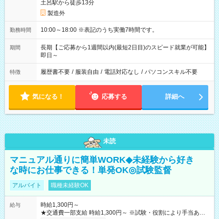
土呂駅から徒歩13分
製造外
10:00～18:00 ※表記のうち実働7時間です。
勤務時間
長期【ご応募から1週間以内(最短2日目)のスピード就業が可能】
期間
即日～
履歴書不要
/
服装自由
/
電話対応なし
/
パソコンスキル不要
特徴
気になる！
応募する
詳細へ
未読
マニュアル通りに簡単WORK◆未経験から好き
な時にお仕事できる！単発OK◎試験監督
アルバイト
職種未経験OK
時給1,300円～
給与
★交通費一部支給 時給1,300円～ ※試験・役割により手当あり