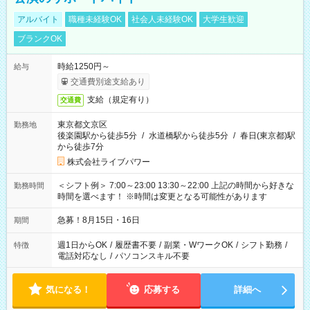
アルバイト
職種未経験OK
社会人未経験OK
大学生歓迎
ブランクOK
時給1250円～
給与
交通費別途支給あり
支給（規定有り）
交通費
東京都文京区
勤務地
後楽園駅から徒歩5分
/
水道橋駅から徒歩5分
/
春日(東京都)駅
から徒歩7分
株式会社ライブパワー
＜シフト例＞ 7:00～23:00 13:30～22:00 上記の時間から好きな
勤務時間
時間を選べます！ ※時間は変更となる可能性があります
急募！8月15日・16日
期間
週1日からOK
/
履歴書不要
/
副業・WワークOK
/
シフト勤務
/
特徴
電話対応なし
/
パソコンスキル不要
気になる！
応募する
詳細へ