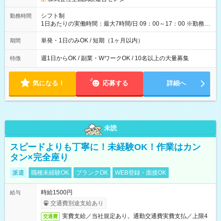
円（役割手当＋100円）×6時間＝日収8,400円＋交通費 【試用期
間】試用期間なし
シフト制
勤務時間
1日あたりの実働時間：最大7時間/日 09：00～17：00 ※勤務時
間は 試験により異なります。
単発・1日のみOK / 短期（1ヶ月以内）
期間
週1日からOK / 副業・WワークOK / 10名以上の大量募集
特徴
気になる！
応募する
詳細へ
未読
スピードよりも丁寧に！未経験OK！作業はカン
タン×完全座り
派遣
職種未経験OK
ブランクOK
WEB登録・面接OK
時給1500円
給与
交通費別途支給あり
実費支給／当社規定あり。通勤交通費実費支払／上限4
交通費