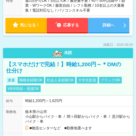
週1日からOK
/
日払いOK
/
履歴書不要
/
40～50代活躍中
/
副
特徴
業・WワークOK
/
服装自由
/
シフト勤務
/
10名以上の大量募
集
/
電話対応なし
/
パソコンスキル不要
気になる！
応募する
詳細へ
掲載日：2026.08.05
未読
【スマホだけで完結！】時給1,200円～＊DMの
仕分け
派遣
職種未経験OK
社会人未経験OK
大学生歓迎
ブランクOK
WEB登録・面接OK
時給1,200円～1,625円
給与
栃木県小山市
勤務地
小山駅からバイク・車
/
間々田駅からバイク・車
/
思川駅から
バイク・車
■物流センターなど ■勤務地選べます