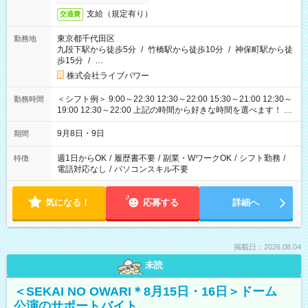
支給（規定有り）
交通費
東京都千代田区
勤務地
九段下駅から徒歩5分
/
竹橋駅から徒歩10分
/
神保町駅から徒
歩15分
/
…
株式会社ライブパワー
＜シフト例＞ 9:00～22:30 12:30～22:00 15:30～21:00 12:30～
勤務時間
19:00 12:30～22:00 上記の時間から好きな時間を選べます！ ※
時間は変更となる可能性があります
9月8日・9日
期間
週1日からOK
/
履歴書不要
/
副業・WワークOK
/
シフト勤務
/
特徴
電話対応なし
/
パソコンスキル不要
気になる！
応募する
詳細へ
掲載日：2026.08.04
未読
＜SEKAI NO OWARI＊8月15日・16日＞ドーム
公演のサポートバイト