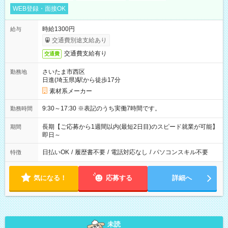
WEB登録・面接OK
時給1300円
給与
交通費別途支給あり
交通費支給有り
交通費
さいたま市西区
勤務地
日進(埼玉県)駅から徒歩17分
素材系メーカー
9:30～17:30 ※表記のうち実働7時間です。
勤務時間
長期【ご応募から1週間以内(最短2日目)のスピード就業が可能】
期間
即日～
日払いOK
/
履歴書不要
/
電話対応なし
/
パソコンスキル不要
特徴
気になる！
応募する
詳細へ
未読