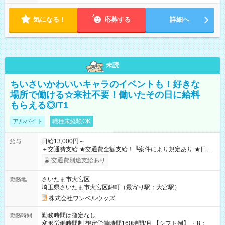
気になる！
応募する
詳細へ
未読
ちいさいかわいいキャラのイベントも！好きな
場所で働ける☆来社不要！働いたその日に給料
もらえる◎/T1
アルバイト
職種未経験OK
日給13,000円～
給与
＋交通費支給 ★交通費全額支給！ ┗案件により規定あり ★日払
いOK！（規定あり） ┗働いたその日に現金GET♪ お仕事後はコ
交通費別途支給あり
ンビニATMから 日払い分を引き落とせます！ 【試用期間】試
用期間なし
さいたま市大宮区
勤務地
埼玉県さいたま市大宮区錦町（最寄り駅：大宮駅）
株式会社ワンベルウッズ
勤務時間は指定なし
勤務時間
変形労働時間制 想定労働時間160時間/月 【シフト例】 ・8：00