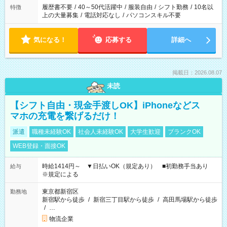
履歴書不要
/
40～50代活躍中
/
服装自由
/
シフト勤務
/
10名以
特徴
上の大量募集
/
電話対応なし
/
パソコンスキル不要
気になる！
応募する
詳細へ
掲載日：2026.08.07
未読
【シフト自由・現金手渡しOK】iPhoneなどス
マホの充電を繋げるだけ！
派遣
職種未経験OK
社会人未経験OK
大学生歓迎
ブランクOK
WEB登録・面接OK
時給1414円～ ▼日払いOK（規定あり） ■初勤務手当あり
給与
※規定による
東京都新宿区
勤務地
新宿駅から徒歩
/
新宿三丁目駅から徒歩
/
高田馬場駅から徒歩
/
…
物流企業