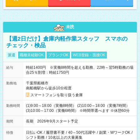
未読
【週2日だけ】倉庫内軽作業スタッフ スマホの
チェック・検品
派遣
職種未経験OK
ブランクOK
WEB登録・面接OK
時給1400円 ※実働8時間を超える勤務、22時～翌5時勤務の場
給与
合25％割増：時給1750円
千葉県船橋市
勤務地
南船橋駅から徒歩10分程度
スマートフォンを取り扱う倉庫
(1)9:00～18:00（実働8時間） (2)10:00～18:00（実働7時間）
勤務時間
(3)10:00～17:00（実働6時間） ※時間帯選べます ※休憩60分
長期 2026年9月スタート予定
期間
日払いOK
/
履歴書不要
/
40～50代活躍中
/
副業・WワークOK
/
特徴
シフト勤務
/
10名以上の大量募集