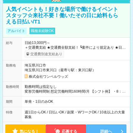
人気イベントも！好きな場所で働けるイベント
スタッフ☆来社不要！働いたその日に給料もら
える日払い/T1
アルバイト
職種未経験OK
日給13,000円～
給与
＋交通費支給 ★交通費全額支給！ ┗案件により規定あり ★日払
いOK！（規定あり） ┗働いたその日に現金GET♪ お仕事後はコ
交通費別途支給あり
ンビニATMから 日払い分を引き落とせます！ 【試用期間】試
用期間なし
埼玉県川口市
勤務地
埼玉県川口市東川口（最寄り駅：東川口駅）
株式会社ワンベルウッズ
勤務時間は指定なし
勤務時間
変形労働時間制 想定労働時間160時間/月 【シフト例】 ・8：00
～21：00
単発・1日のみOK
期間
週1日からOK / 日払いOK / 副業・WワークOK / 10名以上の大量
特徴
募集
気になる！
応募する
詳細へ