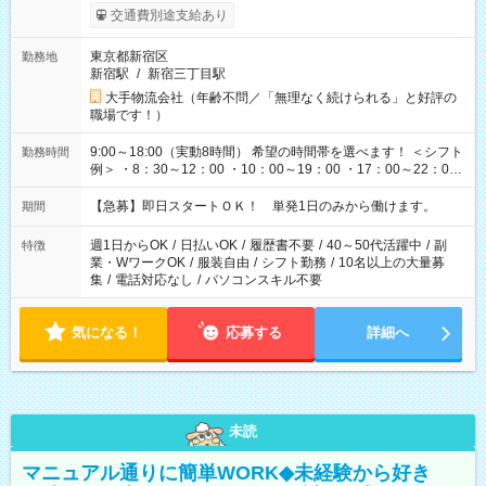
交通費別途支給あり
東京都新宿区
勤務地
新宿駅
/
新宿三丁目駅
大手物流会社（年齢不問／「無理なく続けられる」と好評の
職場です！）
9:00～18:00（実動8時間） 希望の時間帯を選べます！ ＜シフト
勤務時間
例＞ ・8：30～12：00 ・10：00～19：00 ・17：00～22：00
・13：00～22：00 ・22：00～翌6：00 など
【急募】即日スタートＯＫ！ 単発1日のみから働けます。
期間
週1日からOK
/
日払いOK
/
履歴書不要
/
40～50代活躍中
/
副
特徴
業・WワークOK
/
服装自由
/
シフト勤務
/
10名以上の大量募
集
/
電話対応なし
/
パソコンスキル不要
気になる！
応募する
詳細へ
未読
マニュアル通りに簡単WORK◆未経験から好き