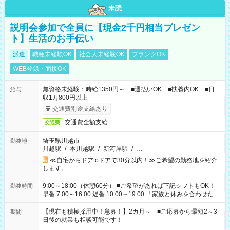
未読
説明会参加で全員に【現金2千円相当プレゼン
ト】生活のお手伝い
派遣
職種未経験OK
社会人未経験OK
ブランクOK
WEB登録・面接OK
無資格未経験：時給1350円～ ■週払いOK ■扶養内OK ■日
給与
収1万800円以上
交通費別途支給あり
交通費全額支給
交通費
埼玉県川越市
勤務地
川越駅
/
本川越駅
/
新河岸駅
/
…
≪自宅からドアtoドアで30分以内！≫ご希望の勤務地を紹介
します。
9:00～18:00（休憩60分） ■ご希望があれば下記シフトもOK！
勤務時間
早番 7:00～16:00 遅番 10:00～19:00 「家族と休みを合わせた
い」 「余裕を持って夕飯の準備がしたい」 「できれば残業はし
たくない」 など、ご希望を教えてくださいね。 ※Wワーク希望
【現在も積極採用中！急募！】2カ月～ ■ご応募から最短2～3
期間
の方へ 今ご覧のお仕事で希望する勤務時間と、もう1つのお仕事
日後の就業も相談可能です！
の勤務時間。 合計で週40時間を超える場合は応募できません。