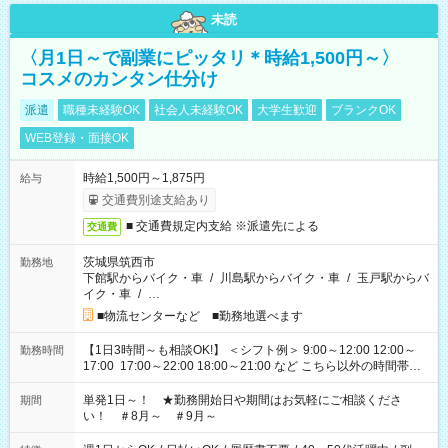
未読
〈月1日～で副業にピッタリ＊時給1,500円～〉
コスメのカンタン仕分け
派遣
職種未経験OK
社会人未経験OK
大学生歓迎
ブランクOK
WEB登録・面接OK
時給1,500円～1,875円
給与
交通費別途支給あり
■ 交通費規定内支給 ※派遣先による
交通費
茨城県筑西市
勤務地
下館駅からバイク・車
/
川島駅からバイク・車
/
玉戸駅からバ
イク・車
/
…
■物流センターなど ■勤務地選べます
【1日3時間～も相談OK!】 ＜シフト例＞ 9:00～12:00 12:00～
勤務時間
17:00 17:00～22:00 18:00～21:00 など こちら以外の時間帯も
お気軽にご相談ください！
単発1日～！ ★勤務開始日や期間はお気軽にご相談くださ
期間
い！ ＃8月～ ＃9月～