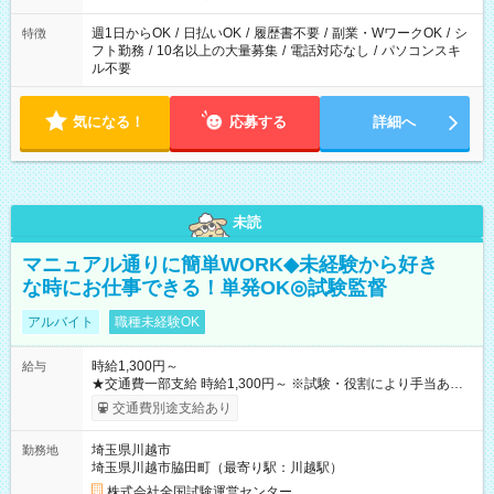
現場によって異なります。 ※勿論、休憩時間はあるのでご安心
ください！
週1日からOK
/
日払いOK
/
履歴書不要
/
副業・WワークOK
/
シ
特徴
フト勤務
/
10名以上の大量募集
/
電話対応なし
/
パソコンスキ
ル不要
気になる！
応募する
詳細へ
未読
マニュアル通りに簡単WORK◆未経験から好き
な時にお仕事できる！単発OK◎試験監督
アルバイト
職種未経験OK
時給1,300円～
給与
★交通費一部支給 時給1,300円～ ※試験・役割により手当あり
※勤務回数により昇給あり 【即給（前払い）オプションあ
交通費別途支給あり
り！】 希望される場合、勤務から1週間ほどで給与の一部を受け
取れます。 ※手数料418円がかかります。 【過去試験日の収入
埼玉県川越市
勤務地
例】 ・河合塾模擬試験 8:30～17:30（休憩1時間） 時給1,300円
埼玉県川越市脇田町（最寄り駅：川越駅）
×8時間＝日収10,400円＋交通費 ※当日の役割により時給＋100
円の場合あり ・国家試験 7:00～13:30（休憩なし） 時給1,300
株式会社全国試験運営センター