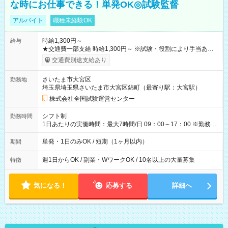
な時にお仕事できる！単発OK◎試験監督
アルバイト
職種未経験OK
時給1,300円～
給与
★交通費一部支給 時給1,300円～ ※試験・役割により手当あり
※勤務回数により昇給あり 【即給（前払い）オプションあ
交通費別途支給あり
り！】 希望される場合、勤務から1週間ほどで給与の一部を受け
取れます。 ※手数料418円がかかります。 【過去試験日の収入
さいたま市大宮区
勤務地
例】 ・河合塾模擬試験 8:30～17:30（休憩1時間） 時給1,300円
埼玉県埼玉県さいたま市大宮区錦町（最寄り駅：大宮駅）
×8時間＝日収10,400円＋交通費 ※当日の役割により時給＋100
円の場合あり ・国家試験 7:00～13:30（休憩なし） 時給1,300
株式会社全国試験運営センター
円（役割手当＋100円）×6時間＝日収8,400円＋交通費 【試用期
間】試用期間なし
シフト制
勤務時間
1日あたりの実働時間：最大7時間/日 09：00～17：00 ※勤務時
間は 試験により異なります。
単発・1日のみOK / 短期（1ヶ月以内）
期間
週1日からOK / 副業・WワークOK / 10名以上の大量募集
特徴
気になる！
応募する
詳細へ