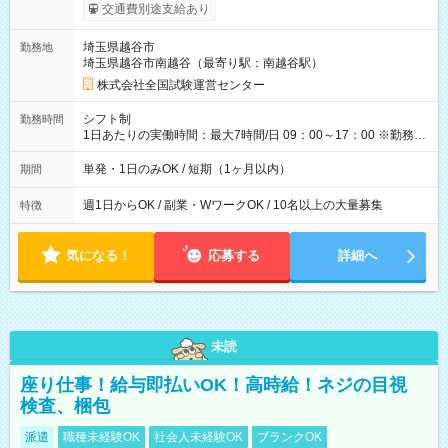
※勤務回数により昇給あり 【即給（前払い）オプションあ
交通費別途支給あり
り！】 希望される場合、勤務から1週間ほどで給与の一部を受け
取れます。 ※手数料418円がかかります。 【過去試験日の収入
埼玉県越谷市
勤務地
例】 ・河合塾模擬試験 8:30～17:30（休憩1時間） 時給1,300円
埼玉県越谷市南越谷（最寄り駅：南越谷駅）
×8時間＝日収10,400円＋交通費 ※当日の役割により時給＋100
円の場合あり ・国家試験 7:00～13:30（休憩なし） 時給1,300
株式会社全国試験運営センター
円（役割手当＋100円）×6時間＝日収8,400円＋交通費 【試用期
間】試用期間なし
シフト制
勤務時間
1日あたりの実働時間：最大7時間/日 09：00～17：00 ※勤務時
間は 試験により異なります。
単発・1日のみOK / 短期（1ヶ月以内）
期間
週1日からOK / 副業・WワークOK / 10名以上の大量募集
特徴
気になる！
応募する
詳細へ
未読
座り仕事！給与即払いOK！高時給！ネジの目視
検査、梱包
派遣
職種未経験OK
社会人未経験OK
ブランクOK