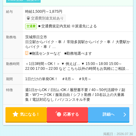
時給1,500円～1,875円
給与
交通費別途支給あり
■ 交通費規定内支給 ※派遣先による
交通費
茨城県日立市
勤務地
日立駅からバイク・車
/
常陸多賀駅からバイク・車
/
大甕駅か
らバイク・車
/
…
■物流センターなど ■勤務地選べます
＜1日3時間～OK！＞ ▼ 例えば… ▼ 15:00～18:00 15:00～
勤務時間
22:00 17:00～22:00 など こちら以外の時間もお気軽にご相談く
ださい！
1日だけの単発OK！ ＃8月～ ＃9月～
期間
週1日からOK
/
日払いOK
/
履歴書不要
/
40～50代活躍中
/
副
特徴
業・WワークOK
/
服装自由
/
シフト勤務
/
10名以上の大量募
集
/
電話対応なし
/
パソコンスキル不要
気になる！
応募する
詳細へ
掲載日：2026.07.30