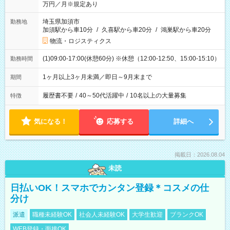
万円／月※規定あり
埼玉県加須市
勤務地
加須駅から車10分
/
久喜駅から車20分
/
鴻巣駅から車20分
物流・ロジスティクス
(1)09:00-17:00(休憩60分) ※休憩（12:00-12:50、15:00-15:10）
勤務時間
1ヶ月以上3ヶ月未満／即日～9月末まで
期間
履歴書不要
/
40～50代活躍中
/
10名以上の大量募集
特徴
気になる！
応募する
詳細へ
掲載日：2026.08.04
未読
日払いOK！スマホでカンタン登録＊コスメの仕
分け
派遣
職種未経験OK
社会人未経験OK
大学生歓迎
ブランクOK
WEB登録・面接OK