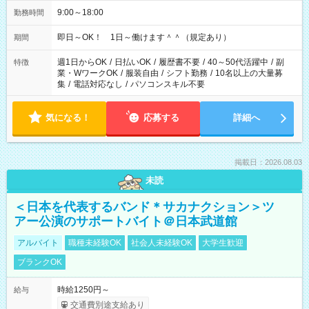
9:00～18:00
勤務時間
即日～OK！ 1日～働けます＾＾（規定あり）
期間
週1日からOK
/
日払いOK
/
履歴書不要
/
40～50代活躍中
/
副
特徴
業・WワークOK
/
服装自由
/
シフト勤務
/
10名以上の大量募
集
/
電話対応なし
/
パソコンスキル不要
気になる！
応募する
詳細へ
掲載日：2026.08.03
未読
＜日本を代表するバンド＊サカナクション＞ツ
アー公演のサポートバイト＠日本武道館
アルバイト
職種未経験OK
社会人未経験OK
大学生歓迎
ブランクOK
時給1250円～
給与
交通費別途支給あり