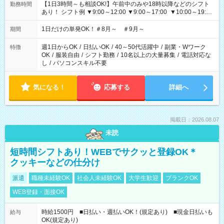
【1日3時間～も相談OK!】午前中のみや18時以降などのシフト
勤務時間
あり！ シフト例 ▼9:00～12:00 ▼9:00～17:00 ▼10:00～19:00
▼18:00～21:00
1日だけの単発OK！＃8月～ ＃9月～
期間
週1日からOK
/
日払いOK
/
40～50代活躍中
/
副業・Wワーク
特徴
OK
/
服装自由
/
シフト勤務
/
10名以上の大量募集
/
電話対応な
し
/
パソコンスキル不要
気になる！
応募する
詳細へ
掲載日：2026.08.07
未読
短時間シフトあり！WEBでサクッと登録OK＊
クッキーなどの仕分け
派遣
職種未経験OK
社会人未経験OK
大学生歓迎
ブランクOK
WEB登録・面接OK
時給1500円 ■日払い・週払いOK！(規定あり) ■現金日払いも
給与
OK(規定あり)