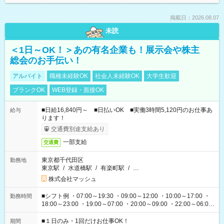
掲載日：2026.08.07
未読
＜1日～OK！＞あの有名企業も！展示会や株主
総会のお手伝い！
アルバイト
職種未経験OK
社会人未経験OK
大学生歓迎
ブランクOK
WEB登録・面接OK
■日給16,840円～ ■日払いOK ■実働3時間5,120円のお仕事あ
給与
ります！
交通費別途支給あり
一部支給
交通費
東京都千代田区
勤務地
東京駅
/
水道橋駅
/
有楽町駅
/
…
株式会社マッシュ
■シフト例 ・07:00～19:30 ・09:00～12:00 ・10:00～17:00 ・
勤務時間
18:00～23:00 ・19:00～07:00 ・20:00～09:00 ・22:00～06:00
etc ★最短で3時間で5,120円のお仕事から 15時間で2万円近く稼
げるお仕事も！ ご希望のお時間に合わせてご紹介！ ※シフトは
■１日のみ・1回だけお仕事OK！
期間