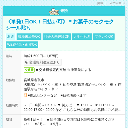
掲載日：2026.08.07
未読
《単発1日OK！日払い可》＊お菓子のモクモク
シール貼り
派遣
職種未経験OK
社会人未経験OK
大学生歓迎
ブランクOK
WEB登録・面接OK
時給1,500円～1,875円
給与
交通費別途支給あり
■ 交通費規定内支給 ※派遣先による
交通費
宮城県名取市
勤務地
名取駅からバイク・車
/
仙台空港(鉄道)駅からバイク・車
/
館
腰駅からバイク・車
/
…
■物流センターなど ■勤務地選べます
＜1日3時間～OK！＞ ▼ 例えば… ▼ 15:00～18:00 15:00～
勤務時間
22:00 17:00～22:00 など こちら以外の時間もお気軽にご相談く
ださい！
単発1日～！ ★勤務開始日や期間はお気軽にご相談くださ
期間
い！ ＃8月～ ＃9月～