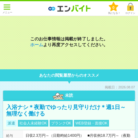
0
メニュー
気になる！
ログイン
このお仕事情報は掲載が終了しました。
ホーム
より再度アクセスしてください。
あなたの閲覧履歴からのオススメ
掲載日：2026.08.07
未読
入浴ナシ＊夜勤でゆったり見守りだけ＊週1日～
無理なく働ける
派遣
社会人未経験OK
ブランクOK
WEB登録・面接OK
日収2.3万円～（日勤時給1400円） ■月収例18.7万円～（夜勤
給与