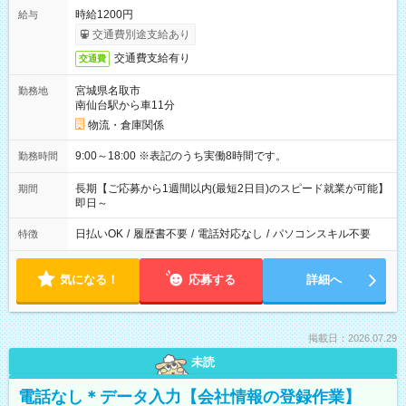
時給1200円
給与
交通費別途支給あり
交通費支給有り
交通費
宮城県名取市
勤務地
南仙台駅から車11分
物流・倉庫関係
9:00～18:00 ※表記のうち実働8時間です。
勤務時間
長期【ご応募から1週間以内(最短2日目)のスピード就業が可能】
期間
即日～
日払いOK
/
履歴書不要
/
電話対応なし
/
パソコンスキル不要
特徴
気になる！
応募する
詳細へ
掲載日：2026.07.29
未読
電話なし＊データ入力【会社情報の登録作業】