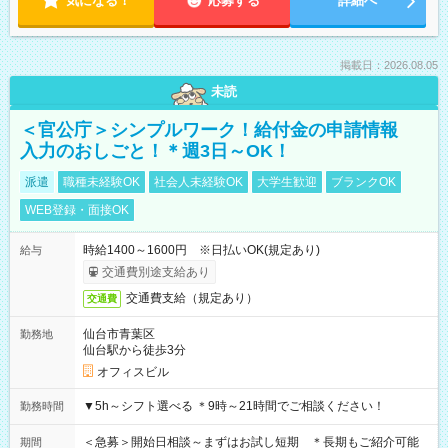
気になる！
応募する
詳細へ
掲載日：2026.08.05
未読
＜官公庁＞シンプルワーク！給付金の申請情報
入力のおしごと！＊週3日～OK！
派遣
職種未経験OK
社会人未経験OK
大学生歓迎
ブランクOK
WEB登録・面接OK
時給1400～1600円 ※日払いOK(規定あり)
給与
交通費別途支給あり
交通費支給（規定あり）
交通費
仙台市青葉区
勤務地
仙台駅から徒歩3分
オフィスビル
▼5h～シフト選べる ＊9時～21時間でご相談ください！
勤務時間
＜急募＞開始日相談～まずはお試し短期 ＊長期もご紹介可能
期間