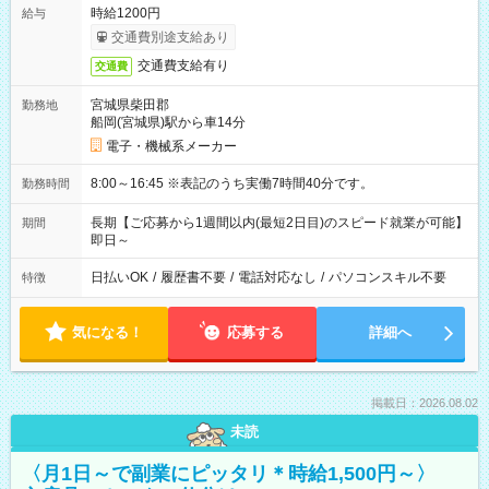
時給1200円
給与
交通費別途支給あり
交通費支給有り
交通費
宮城県柴田郡
勤務地
船岡(宮城県)駅から車14分
電子・機械系メーカー
8:00～16:45 ※表記のうち実働7時間40分です。
勤務時間
長期【ご応募から1週間以内(最短2日目)のスピード就業が可能】
期間
即日～
日払いOK
/
履歴書不要
/
電話対応なし
/
パソコンスキル不要
特徴
気になる！
応募する
詳細へ
掲載日：2026.08.02
未読
〈月1日～で副業にピッタリ＊時給1,500円～〉