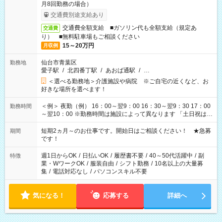
月8回勤務の場合）
交通費別途支給あり
交通費全額支給 ■ガソリン代も全額支給（規定あ
交通費
り） ■無料駐車場もご相談ください
15～20万円
月収例
仙台市青葉区
勤務地
愛子駅
/
北四番丁駅
/
あおば通駅
/
…
＜選べる勤務地＞介護施設や病院 ※ご自宅の近くなど、お
好きな場所を選べます！
＜例＞ 夜勤（例） 16：00～翌9：00 16：30～翌9：30 17：00
勤務時間
～翌10：00 ※勤務時間は施設によって異なります 「土日祝は休
みたい」 「しっかり稼ぎたい」 「もう少し遅い時間から始めた
い」など ご希望にあったお仕事をご案内いたします。 ※未経験
短期2ヵ月～のお仕事です。開始日はご相談ください！ ★急募
期間
の方の場合は1～2ヶ月間は日中での仕事を経験いただき、 お
です！
仕事に慣れてからの夜勤になります。 ★家庭の都合でお休みが
必要な場合も遠慮なくご相談ください。
週1日からOK
/
日払いOK
/
履歴書不要
/
40～50代活躍中
/
副
特徴
業・WワークOK
/
服装自由
/
シフト勤務
/
10名以上の大量募
集
/
電話対応なし
/
パソコンスキル不要
気になる！
応募する
詳細へ