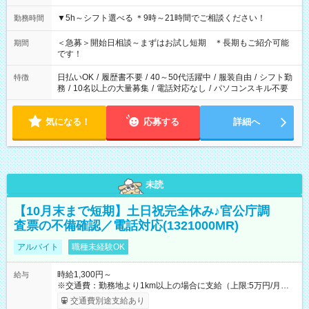
▼5h～シフト選べる ＊9時～21時間でご相談ください！
勤務時間
＜急募＞開始日相談～まずはお試し短期 ＊長期もご紹介可能
期間
です！
日払いOK
/
履歴書不要
/
40～50代活躍中
/
服装自由
/
シフト勤
特徴
務
/
10名以上の大量募集
/
電話対応なし
/
パソコンスキル不要
気になる！
応募する
詳細へ
未読
【10月末まで短期】土日祝完全休み♪官公庁調
査票の不備確認／電話対応(1321000MR)
アルバイト
職種未経験OK
時給1,300円～
給与
※交通費：勤務地より1km以上の場合に支給（上限:5万円/月・
2,500円/日） ※残業代：残業発生時は1分単位で支給 ※研修中の
交通費別途支給あり
給与変動なし ＜ 収入例 ＞ ■週5日勤務の場合… 月収22万8,800