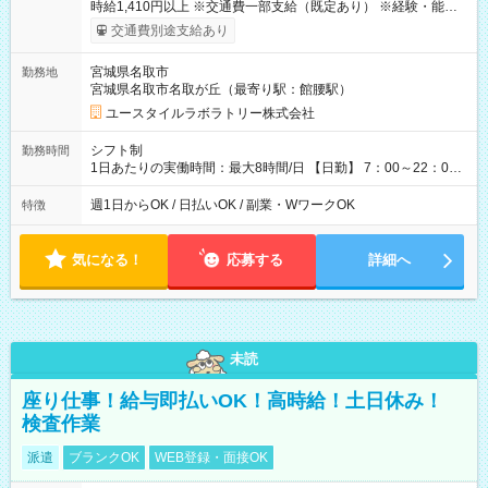
時給1,410円以上 ※交通費一部支給（既定あり） ※経験・能力を
考慮して決定します 【収入例】 週1回勤務の場合：1,410円×8時
交通費別途支給あり
間×4回=4万5,120円 週3回勤務の場合：1,410円×8時間×12回
=13万5,360円 週5回勤務の場合：1,410円×8時間×20回=22万
宮城県名取市
勤務地
5,600円 【試用期間】試用期間あり 試用期間の長さ：2ヶ月
宮城県名取市名取が丘（最寄り駅：館腰駅）
※ 雇用形態と給与に、本採用時と異なる部分があります。 雇用
形態：本採用時と同じです。 給与：時給 1,040円以上
ユースタイルラボラトリー株式会社
シフト制
勤務時間
1日あたりの実働時間：最大8時間/日 【日勤】 7：00～22：00
の間で8時間勤務（休憩時間は法定通り） ※週1日～OK ／ 夜勤
なし ＊＊ 勤務時間例 ＊＊ ■8時から17時 ■9時から18時 ■10
週1日からOK / 日払いOK / 副業・WワークOK
特徴
時から19時 ■12時から21時 など ※訪問先により変動 ※曜日固
定（毎週同じ曜日勤務）
気になる！
応募する
詳細へ
未読
座り仕事！給与即払いOK！高時給！土日休み！
検査作業
派遣
ブランクOK
WEB登録・面接OK