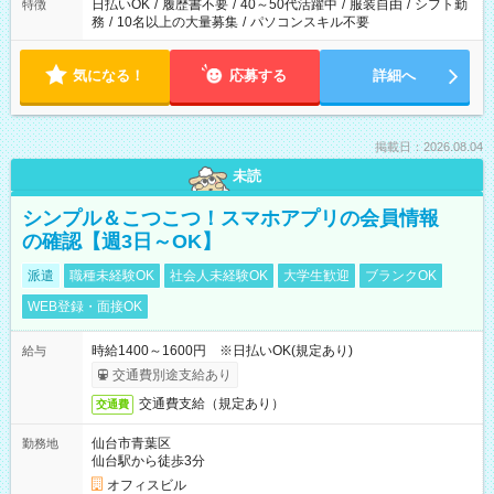
日払いOK
/
履歴書不要
/
40～50代活躍中
/
服装自由
/
シフト勤
特徴
務
/
10名以上の大量募集
/
パソコンスキル不要
気になる！
応募する
詳細へ
掲載日：2026.08.04
未読
シンプル＆こつこつ！スマホアプリの会員情報
の確認【週3日～OK】
派遣
職種未経験OK
社会人未経験OK
大学生歓迎
ブランクOK
WEB登録・面接OK
時給1400～1600円 ※日払いOK(規定あり)
給与
交通費別途支給あり
交通費支給（規定あり）
交通費
仙台市青葉区
勤務地
仙台駅から徒歩3分
オフィスビル