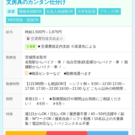
文房具のカンタン仕分け
派遣
職種未経験OK
社会人未経験OK
大学生歓迎
ブランクOK
WEB登録・面接OK
時給1,500円～1,875円
給与
交通費別途支給あり
■ 交通費規定内支給 ※派遣先による
交通費
宮城県名取市
勤務地
名取駅からバイク・車
/
仙台空港(鉄道)駅からバイク・車
/
館
腰駅からバイク・車
/
…
■物流センターなど ■勤務地選べます
【1日3時間～も相談OK!】 ＜シフト例＞ 9:00～12:00 12:00～
勤務時間
17:00 17:00～22:00 18:00～21:00 など こちら以外の時間帯も
お気軽にご相談ください！
単発1日～！ ★勤務開始日や期間はお気軽にご相談くださ
期間
い！ ＃8月～ ＃9月～
週1日からOK
/
日払いOK
/
履歴書不要
/
40～50代活躍中
/
副
特徴
業・WワークOK
/
服装自由
/
シフト勤務
/
10名以上の大量募
集
/
電話対応なし
/
パソコンスキル不要