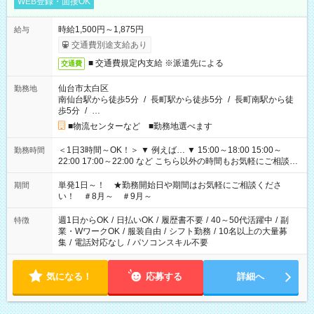
WEB登録・面接OK
時給1,500円～1,875円
給与
交通費別途支給あり
■ 交通費規定内支給 ※派遣先による
交通費
仙台市太白区
勤務地
南仙台駅から徒歩5分
/
長町駅から徒歩5分
/
長町南駅から徒
歩5分
/
…
■物流センターなど ■勤務地選べます
＜1日3時間～OK！＞ ▼ 例えば… ▼ 15:00～18:00 15:00～
勤務時間
22:00 17:00～22:00 など こちら以外の時間もお気軽にご相談く
ださい！
単発1日～！ ★勤務開始日や期間はお気軽にご相談くださ
期間
い！ ＃8月～ ＃9月～
週1日からOK
/
日払いOK
/
履歴書不要
/
40～50代活躍中
/
副
特徴
業・WワークOK
/
服装自由
/
シフト勤務
/
10名以上の大量募
集
/
電話対応なし
/
パソコンスキル不要
気になる！
応募する
詳細へ