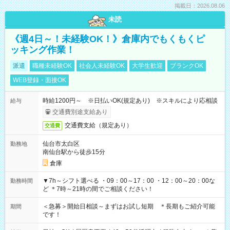
掲載日：2026.08.06
未読
《週4日～！未経験OK！》倉庫内でもくもくピ
ッキング作業！
派遣
職種未経験OK
社会人未経験OK
大学生歓迎
ブランクOK
WEB登録・面接OK
時給1200円～ ※日払いOK(規定あり) ※スキルにより応相談
給与
交通費別途支給あり
交通費支給（規定あり）
交通費
仙台市太白区
勤務地
南仙台駅から徒歩15分
倉庫
▼7h～シフト選べる ・09：00～17：00 ・12：00～20：00な
勤務時間
ど ＊7時～21時の間でご相談ください！
＜急募＞開始日相談～まずはお試し短期 ＊長期もご紹介可能
期間
です！