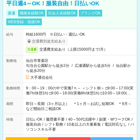
平日週4～OK！服装自由！日払いOK
派遣
職種未経験OK
社会人未経験OK
ブランクOK
WEB登録・面接OK
時給1600円 ※日払い・週払いOK
給与
交通費別途支給あり
交通費支給あり（上限15000円まで/月）
交通費
仙台市青葉区
勤務地
勾当台公園駅から徒歩2分
/
広瀬通駅から徒歩5分
/
仙台駅か
ら徒歩20分
大手通信会社
9：00～19：00の中で実働7ｈ～ ＜シフト例＞ □9:00～17:00(実
勤務時間
働7h/休憩1h) □9:00～18:00(実働8h/休憩1h) □10:00～18:00(実
働7h/休憩1h) □10:00～19:00(実働8h/休憩1h) ＊時間固定ＯＫ
即日～長期（3ヶ月以上） ＊1ヶ月～お試し短期OK ＊9月～
期間
など開始日ご相談OK
日払いOK
/
履歴書不要
/
40～50代活躍中
/
副業・WワークOK
/
特徴
服装自由
/
シフト勤務
/
10名以上の大量募集
/
電話対応なし
/
パ
ソコンスキル不要