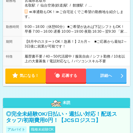
宮城県名取市
勤務地
名取駅
/
仙台空港(鉄道)駅
/
館腰駅
/
…
≪車通勤もOK！≫ご自宅近くでご希望の勤務地を紹介しま
す。
9:00～18:00（休憩60分） ■ご希望があれば下記シフトもOK！
勤務時間
早番 7:00～16:00 遅番 10:00～19:00 夜勤 16:30～翌9:30 「家族
と休みを合わせたい」 「余裕を持って夕飯の準備がしたい」
「できれば残業はしたくない」 など、ご希望を教えてください
【8月中のスタートOK！急募！】2カ月～ ■ご応募から最短2～
期間
ね。 ※Wワーク希望の方へ 今ご覧のお仕事で希望する勤務時間
3日後に就業が可能です！
と、もう1つのお仕事の勤務時間。 合計で週40時間を超える場
合は応募できません。
履歴書不要
/
40～50代活躍中
/
服装自由
/
シフト勤務
/
10名以
特徴
上の大量募集
/
電話対応なし
/
パソコンスキル不要
気になる！
応募する
詳細へ
未読
◎完全未経験OK/日払い・週払い対応！配送ス
タッフ/初期費用0円！【JCSロジスコ】
アルバイト
職種未経験OK