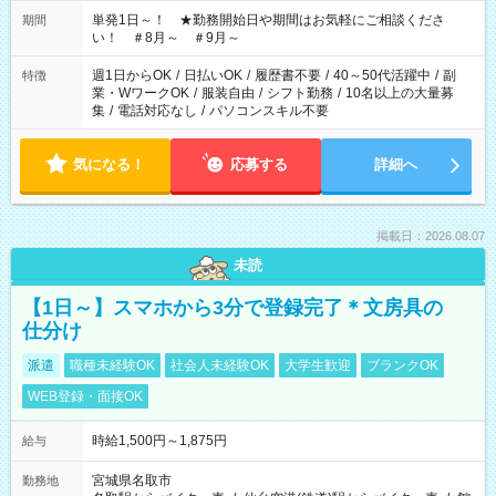
お気軽にご相談ください！
単発1日～！ ★勤務開始日や期間はお気軽にご相談くださ
期間
い！ ＃8月～ ＃9月～
週1日からOK
/
日払いOK
/
履歴書不要
/
40～50代活躍中
/
副
特徴
業・WワークOK
/
服装自由
/
シフト勤務
/
10名以上の大量募
集
/
電話対応なし
/
パソコンスキル不要
気になる！
応募する
詳細へ
掲載日：2026.08.07
未読
【1日～】スマホから3分で登録完了＊文房具の
仕分け
派遣
職種未経験OK
社会人未経験OK
大学生歓迎
ブランクOK
WEB登録・面接OK
時給1,500円～1,875円
給与
宮城県名取市
勤務地