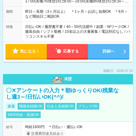
17:00(実働7h/休憩1h) □9:00～18:00(実働8h/休憩1h) □9:30～
18:30(実働8h/休憩1h) □10:00～18:00(実働7h/休憩1h) □10:00～
19:00(実働8h/休憩1h) ＊時間固定ＯＫ ＊シフト制勤務できる
即日～長期（3ヶ月以上） ＊1ヶ月～お試し短期OK ＊9月～
期間
方、歓迎！
など開始日ご相談OK
日払いOK
/
履歴書不要
/
40～50代活躍中
/
副業・WワークOK
/
特徴
服装自由
/
シフト勤務
/
10名以上の大量募集
/
電話対応なし
/
パ
ソコンスキル不要
気になる！
応募する
詳細へ
掲載日：2026.07.31
未読
〇✕アンケートの入力＊朝ゆっくりOK/残業な
し週3～/日払いOK(^^)/
派遣
職種未経験OK
社会人未経験OK
ブランクOK
WEB登録・面接OK
時給1600円 ＊日払い・週払いOK
給与
交通費別途支給あり