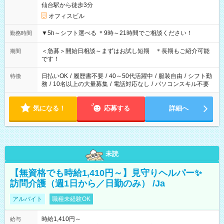
仙台駅から徒歩3分
オフィスビル
▼5h～シフト選べる ＊9時～21時間でご相談ください！
勤務時間
＜急募＞開始日相談～まずはお試し短期 ＊長期もご紹介可能
期間
です！
日払いOK
/
履歴書不要
/
40～50代活躍中
/
服装自由
/
シフト勤
特徴
務
/
10名以上の大量募集
/
電話対応なし
/
パソコンスキル不要
気になる！
応募する
詳細へ
未読
【無資格でも時給1,410円～】見守りヘルパー✨
訪問介護（週1日から／日勤のみ） /Ja
アルバイト
職種未経験OK
時給1,410円～
給与