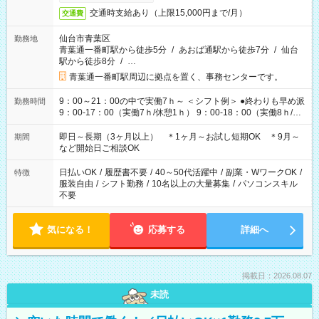
交通時支給あり（上限15,000円まで/月）
交通費
仙台市青葉区
勤務地
青葉通一番町駅から徒歩5分
/
あおば通駅から徒歩7分
/
仙台
駅から徒歩8分
/
…
青葉通一番町駅周辺に拠点を置く、事務センターです。
9：00～21：00の中で実働7ｈ～ ＜シフト例＞ ●終わりも早め派
勤務時間
9：00-17：00（実働7ｈ/休憩1ｈ） 9：00-18：00（実働8ｈ/休
憩1ｈ） 10：00-19：00（実働8ｈ/休憩1ｈ） ●朝ゆっくり派
11：00-20：00（実働8ｈ/休憩1ｈ） 12：00-20：00（実働7ｈ/
即日～長期（3ヶ月以上） ＊1ヶ月～お試し短期OK ＊9月～
期間
休憩1ｈ） 12：00-21：00（実働8ｈ/休憩1ｈ） 13：00-22：
など開始日ご相談OK
00（実働8ｈ/休憩1ｈ） ＊時間帯固定OK
日払いOK
/
履歴書不要
/
40～50代活躍中
/
副業・WワークOK
/
特徴
服装自由
/
シフト勤務
/
10名以上の大量募集
/
パソコンスキル
不要
気になる！
応募する
詳細へ
掲載日：2026.08.07
未読