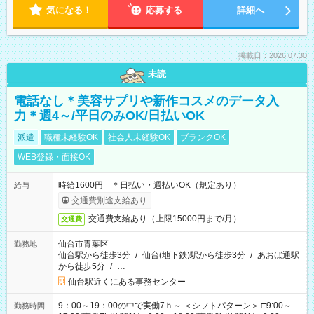
気になる！
応募する
詳細へ
掲載日：2026.07.30
未読
電話なし＊美容サプリや新作コスメのデータ入
力＊週4～/平日のみOK/日払いOK
派遣
職種未経験OK
社会人未経験OK
ブランクOK
WEB登録・面接OK
時給1600円 ＊日払い・週払いOK（規定あり）
給与
交通費別途支給あり
交通費支給あり（上限15000円まで/月）
交通費
仙台市青葉区
勤務地
仙台駅から徒歩3分
/
仙台(地下鉄)駅から徒歩3分
/
あおば通駅
から徒歩5分
/
…
仙台駅近くにある事務センター
9：00～19：00の中で実働7ｈ～ ＜シフトパターン＞ □9:00～
勤務時間