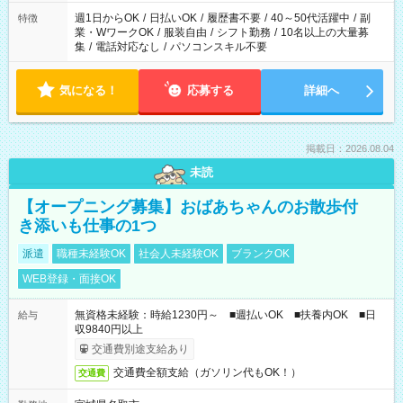
週1日からOK
/
日払いOK
/
履歴書不要
/
40～50代活躍中
/
副
特徴
業・WワークOK
/
服装自由
/
シフト勤務
/
10名以上の大量募
集
/
電話対応なし
/
パソコンスキル不要
気になる！
応募する
詳細へ
掲載日：2026.08.04
未読
【オープニング募集】おばあちゃんのお散歩付
き添いも仕事の1つ
派遣
職種未経験OK
社会人未経験OK
ブランクOK
WEB登録・面接OK
無資格未経験：時給1230円～ ■週払いOK ■扶養内OK ■日
給与
収9840円以上
交通費別途支給あり
交通費全額支給（ガソリン代もOK！）
交通費