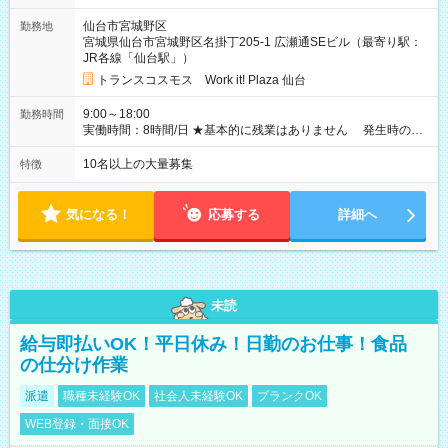
円以上可能 ※交通費別途支給 （時給1,300円×8時間×22日） ■週
仙台市宮城野区
勤務地
4日勤務の場合… 月収16万6,400円以上可能 ※交通費別途支給
宮城県仙台市宮城野区名掛丁205-1 広瀬通SEビル（最寄り駅：
（時給1,300円×8時間×16日） 【試用期間】試用期間なし
JR各線「仙台駅」）
トランスコスモス Work it! Plaza 仙台
9:00～18:00
勤務時間
実働時間：8時間/日 ★基本的に残業はありません 発生時の残
業代は1分単位で支給いたします
10名以上の大量募集
特徴
気になる！
応募する
詳細へ
未読
給与即払いOK！平日休み！日勤のお仕事！食品
の仕分け作業
派遣
職種未経験OK
社会人未経験OK
ブランクOK
WEB登録・面接OK