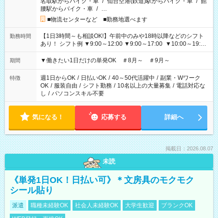
名取駅からバイク・車
/
仙台空港(鉄道)駅からバイク・車
/
館
腰駅からバイク・車
/
…
■物流センターなど ■勤務地選べます
【1日3時間～も相談OK!】午前中のみや18時以降などのシフト
勤務時間
あり！ シフト例 ▼9:00～12:00 ▼9:00～17:00 ▼10:00～19:00
▼18:00～21:00
▼働きたい1日だけの単発OK ＃8月～ ＃9月～
期間
週1日からOK
/
日払いOK
/
40～50代活躍中
/
副業・Wワーク
特徴
OK
/
服装自由
/
シフト勤務
/
10名以上の大量募集
/
電話対応な
し
/
パソコンスキル不要
気になる！
応募する
詳細へ
掲載日：2026.08.07
未読
《単発1日OK！日払い可》＊文房具のモクモク
シール貼り
派遣
職種未経験OK
社会人未経験OK
大学生歓迎
ブランクOK