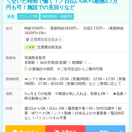
＼空いた時間で働く！／日払いOK×1勤務2.7万
円も可！施設での見回りなど
派遣
ブランクOK
WEB登録・面接OK
時給1500円～ 夜勤時給1820円～ 日収2.7万円～（夜勤時給
給与
1820円×15h）
交通費別途支給あり
交通費全額支給
交通費
宮城県名取市
勤務地
名取駅
/
仙台空港(鉄道)駅
/
館腰駅
/
…
介護施設や病院 ※ご自宅近辺からご案内可能
≪シフト例≫ 10:00～15:00（実働5時間） 12:00～17:00（実働
勤務時間
5時間） 17:00～翌10:00（実働15時間）など ご希望に応じて、
働く時間は調整できます！ お気軽に担当へ相談ください！
3ヵ月までの短期 ※職場が気に入れば、長期もOK！ ★急募！
期間
即日勤務もOK！
週1日からOK
/
日払いOK
/
履歴書不要
/
40～50代活躍中
/
副
特徴
業・WワークOK
/
シフト勤務
/
10名以上の大量募集
/
電話対応
なし
/
パソコンスキル不要