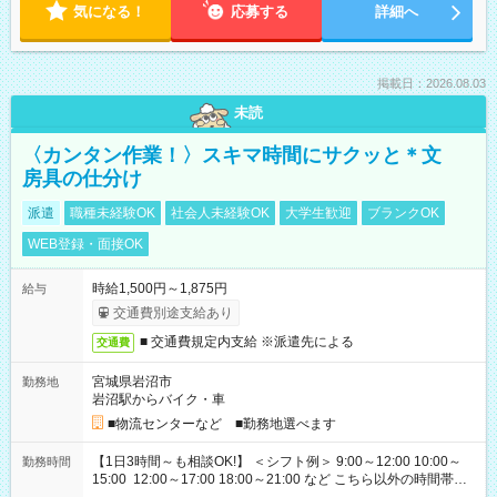
気になる！
応募する
詳細へ
掲載日：2026.08.03
未読
〈カンタン作業！〉スキマ時間にサクッと＊文
房具の仕分け
派遣
職種未経験OK
社会人未経験OK
大学生歓迎
ブランクOK
WEB登録・面接OK
時給1,500円～1,875円
給与
交通費別途支給あり
■ 交通費規定内支給 ※派遣先による
交通費
宮城県岩沼市
勤務地
岩沼駅からバイク・車
■物流センターなど ■勤務地選べます
【1日3時間～も相談OK!】 ＜シフト例＞ 9:00～12:00 10:00～
勤務時間
15:00 12:00～17:00 18:00～21:00 など こちら以外の時間帯も