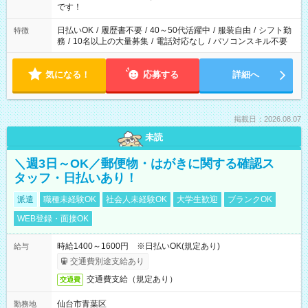
です！
日払いOK
/
履歴書不要
/
40～50代活躍中
/
服装自由
/
シフト勤
特徴
務
/
10名以上の大量募集
/
電話対応なし
/
パソコンスキル不要
気になる！
応募する
詳細へ
掲載日：2026.08.07
未読
＼週3日～OK／郵便物・はがきに関する確認ス
タッフ・日払いあり！
派遣
職種未経験OK
社会人未経験OK
大学生歓迎
ブランクOK
WEB登録・面接OK
時給1400～1600円 ※日払いOK(規定あり)
給与
交通費別途支給あり
交通費支給（規定あり）
交通費
仙台市青葉区
勤務地