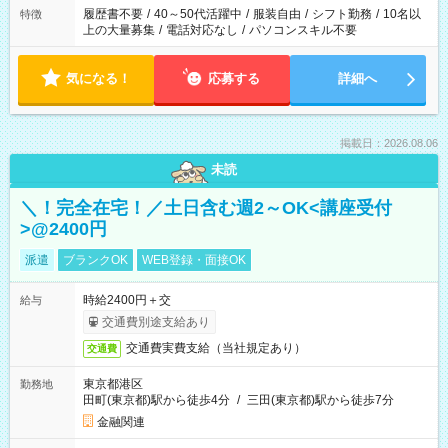
履歴書不要
/
40～50代活躍中
/
服装自由
/
シフト勤務
/
10名以
特徴
上の大量募集
/
電話対応なし
/
パソコンスキル不要
気になる！
応募する
詳細へ
掲載日：2026.08.06
未読
＼！完全在宅！／土日含む週2～OK<講座受付
>@2400円
派遣
ブランクOK
WEB登録・面接OK
時給2400円＋交
給与
交通費別途支給あり
交通費実費支給（当社規定あり）
交通費
東京都港区
勤務地
田町(東京都)駅から徒歩4分
/
三田(東京都)駅から徒歩7分
金融関連