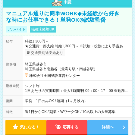
未読
マニュアル通りに簡単WORK◆未経験から好き
な時にお仕事できる！単発OK◎試験監督
アルバイト
職種未経験OK
時給1,300円～
給与
★交通費一部支給 時給1,300円～ ※試験・役割により手当あり
※勤務回数により昇給あり 【即給（前払い）オプションあ
交通費別途支給あり
り！】 希望される場合、勤務から1週間ほどで給与の一部を受け
取れます。 ※手数料418円がかかります。 【過去試験日の収入
埼玉県越谷市
勤務地
例】 ・河合塾模擬試験 8:30～17:30（休憩1時間） 時給1,300円
埼玉県越谷市南越谷（最寄り駅：南越谷駅）
×8時間＝日収10,400円＋交通費 ※当日の役割により時給＋100
円の場合あり ・国家試験 7:00～13:30（休憩なし） 時給1,300
株式会社全国試験運営センター
円（役割手当＋100円）×6時間＝日収8,400円＋交通費 【試用期
間】試用期間なし
シフト制
勤務時間
1日あたりの実働時間：最大7時間/日 09：00～17：00 ※勤務時
間は 試験により異なります。
単発・1日のみOK / 短期（1ヶ月以内）
期間
週1日からOK / 副業・WワークOK / 10名以上の大量募集
特徴
気になる！
応募する
詳細へ