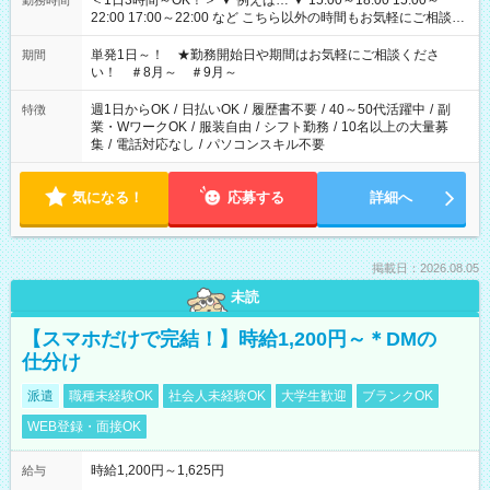
＜1日3時間～OK！＞ ▼ 例えば… ▼ 15:00～18:00 15:00～
勤務時間
22:00 17:00～22:00 など こちら以外の時間もお気軽にご相談く
ださい！
単発1日～！ ★勤務開始日や期間はお気軽にご相談くださ
期間
い！ ＃8月～ ＃9月～
週1日からOK
/
日払いOK
/
履歴書不要
/
40～50代活躍中
/
副
特徴
業・WワークOK
/
服装自由
/
シフト勤務
/
10名以上の大量募
集
/
電話対応なし
/
パソコンスキル不要
気になる！
応募する
詳細へ
掲載日：2026.08.05
未読
【スマホだけで完結！】時給1,200円～＊DMの
仕分け
派遣
職種未経験OK
社会人未経験OK
大学生歓迎
ブランクOK
WEB登録・面接OK
時給1,200円～1,625円
給与