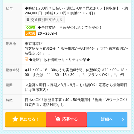
◆時給1,700円＊日払い・週払いOK＊昇給あり♪【月収例】 ・約
給与
204,000円 （時給1,700円 × 実働6h × 20日）
交通費別途支給あり
◆全額支給 ＊家が少し遠くても安心！
交通費
20～25万円
月収例
東京都港区
勤務地
竹芝駅から徒歩2分
/
浜松町駅から徒歩4分
/
大門(東京都)駅か
ら徒歩5分
/
…
◆港区にある情報セキュリティ企業◆
◆11：00～18：30のうち実働6時間、休憩60分 ※11：00～18：
勤務時間
00 または 11：30～18：30 。*。ブランクOK！。*。 例え
ば前職が、 在宅/財団法人/事務/コールセンター/受付/販売/カフェ
スタッフ スイーツ販売/ホテルフロント/化粧品販売/など 様々な
＜急募＞即日～長期／8月～9月～も相談OK！応募から最短即日
期間
業界から入社して活躍されています♪
には選考案内♪
日払いOK
/
履歴書不要
/
40～50代活躍中
/
副業・WワークOK
/
特徴
服装自由
/
電話対応なし
気になる！
応募する
詳細へ