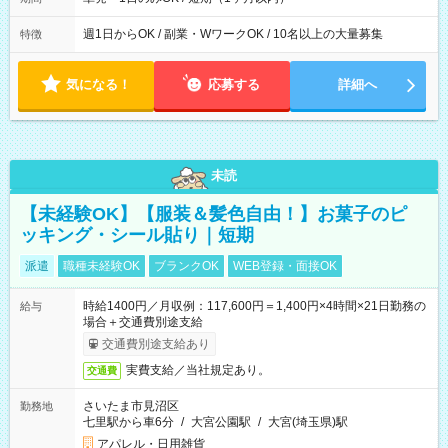
週1日からOK / 副業・WワークOK / 10名以上の大量募集
特徴
気になる！
応募する
詳細へ
未読
【未経験OK】【服装＆髪色自由！】お菓子のピ
ッキング・シール貼り｜短期
派遣
職種未経験OK
ブランクOK
WEB登録・面接OK
時給1400円／月収例：117,600円＝1,400円×4時間×21日勤務の
給与
場合＋交通費別途支給
交通費別途支給あり
実費支給／当社規定あり。
交通費
さいたま市見沼区
勤務地
七里駅から車6分
/
大宮公園駅
/
大宮(埼玉県)駅
アパレル・日用雑貨