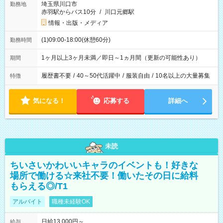
埼玉県川口市
勤務地
赤羽駅からバス10分
/
川口元郷駅
情報・出版・メディア
(1)09:00-18:00(休憩60分)
勤務時間
1ヶ月以上3ヶ月未満／即日～1ヵ月間（更新の可能性あり）
期間
履歴書不要
/
40～50代活躍中
/
服装自由
/
10名以上の大量募集
特徴
気になる！
応募する
詳細へ
未読
ちいさいかわいいキャラのイベントも！好きな
場所で働ける☆来社不要！働いたその日に給料
もらえる◎/T1
アルバイト
職種未経験OK
日給13,000円～
給与