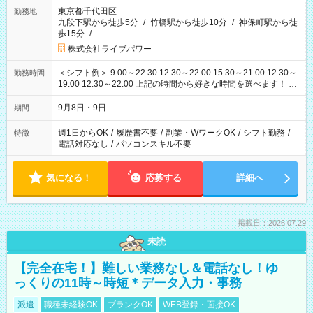
東京都千代田区
勤務地
九段下駅から徒歩5分
/
竹橋駅から徒歩10分
/
神保町駅から徒
歩15分
/
…
株式会社ライブパワー
＜シフト例＞ 9:00～22:30 12:30～22:00 15:30～21:00 12:30～
勤務時間
19:00 12:30～22:00 上記の時間から好きな時間を選べます！ ※
時間は変更となる可能性があります
9月8日・9日
期間
週1日からOK
/
履歴書不要
/
副業・WワークOK
/
シフト勤務
/
特徴
電話対応なし
/
パソコンスキル不要
気になる！
応募する
詳細へ
掲載日：2026.07.29
未読
【完全在宅！】難しい業務なし＆電話なし！ゆ
っくりの11時～時短＊データ入力・事務
派遣
職種未経験OK
ブランクOK
WEB登録・面接OK