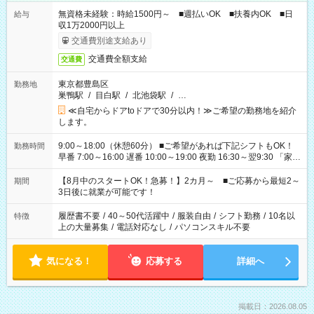
無資格未経験：時給1500円～ ■週払いOK ■扶養内OK ■日
給与
収1万2000円以上
交通費別途支給あり
交通費全額支給
交通費
東京都豊島区
勤務地
巣鴨駅
/
目白駅
/
北池袋駅
/
…
≪自宅からドアtoドアで30分以内！≫ご希望の勤務地を紹介
します。
9:00～18:00（休憩60分） ■ご希望があれば下記シフトもOK！
勤務時間
早番 7:00～16:00 遅番 10:00～19:00 夜勤 16:30～翌9:30 「家族
と休みを合わせたい」 「余裕を持って夕飯の準備がしたい」
「できれば残業はしたくない」 など、ご希望を教えてください
【8月中のスタートOK！急募！】2カ月～ ■ご応募から最短2～
期間
ね。 ※Wワーク希望の方へ 今ご覧のお仕事で希望する勤務時間
3日後に就業が可能です！
と、もう1つのお仕事の勤務時間。 合計で週40時間を超える場
合は応募できません。
履歴書不要
/
40～50代活躍中
/
服装自由
/
シフト勤務
/
10名以
特徴
上の大量募集
/
電話対応なし
/
パソコンスキル不要
気になる！
応募する
詳細へ
掲載日：2026.08.05