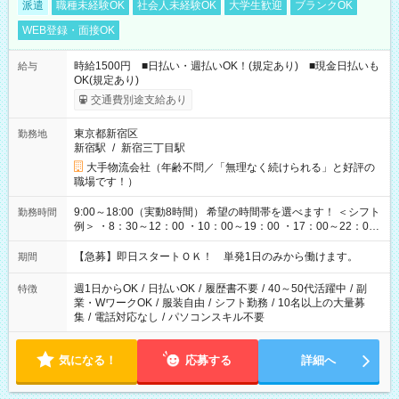
派遣
職種未経験OK
社会人未経験OK
大学生歓迎
ブランクOK
WEB登録・面接OK
時給1500円 ■日払い・週払いOK！(規定あり) ■現金日払いも
給与
OK(規定あり)
交通費別途支給あり
東京都新宿区
勤務地
新宿駅
/
新宿三丁目駅
大手物流会社（年齢不問／「無理なく続けられる」と好評の
職場です！）
9:00～18:00（実動8時間） 希望の時間帯を選べます！ ＜シフト
勤務時間
例＞ ・8：30～12：00 ・10：00～19：00 ・17：00～22：00
・13：00～22：00 ・22：00～翌6：00 など
【急募】即日スタートＯＫ！ 単発1日のみから働けます。
期間
週1日からOK
/
日払いOK
/
履歴書不要
/
40～50代活躍中
/
副
特徴
業・WワークOK
/
服装自由
/
シフト勤務
/
10名以上の大量募
集
/
電話対応なし
/
パソコンスキル不要
気になる！
応募する
詳細へ