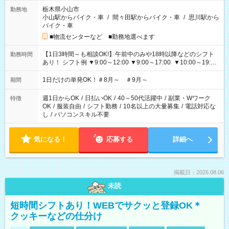
栃木県小山市
勤務地
小山駅からバイク・車
/
間々田駅からバイク・車
/
思川駅から
バイク・車
■物流センターなど ■勤務地選べます
【1日3時間～も相談OK!】午前中のみや18時以降などのシフト
勤務時間
あり！ シフト例 ▼9:00～12:00 ▼9:00～17:00 ▼10:00～19:00
▼18:00～21:00
1日だけの単発OK！＃8月～ ＃9月～
期間
週1日からOK
/
日払いOK
/
40～50代活躍中
/
副業・Wワーク
特徴
OK
/
服装自由
/
シフト勤務
/
10名以上の大量募集
/
電話対応な
し
/
パソコンスキル不要
気になる！
応募する
詳細へ
掲載日：2026.08.06
未読
短時間シフトあり！WEBでサクッと登録OK＊
クッキーなどの仕分け