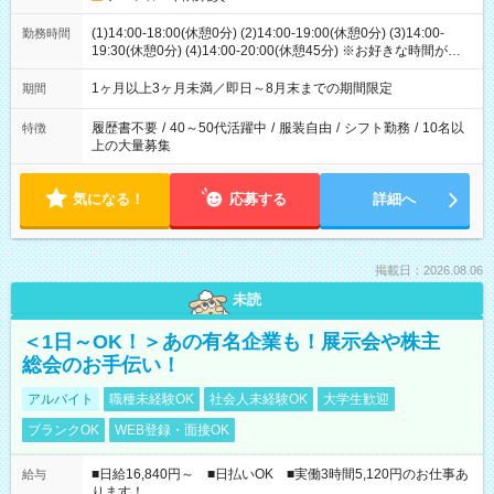
(1)14:00-18:00(休憩0分) (2)14:00-19:00(休憩0分) (3)14:00-
勤務時間
19:30(休憩0分) (4)14:00-20:00(休憩45分) ※お好きな時間が選べ
ます
1ヶ月以上3ヶ月未満／即日～8月末までの期間限定
期間
履歴書不要
/
40～50代活躍中
/
服装自由
/
シフト勤務
/
10名以
特徴
上の大量募集
気になる！
応募する
詳細へ
掲載日：2026.08.06
未読
＜1日～OK！＞あの有名企業も！展示会や株主
総会のお手伝い！
アルバイト
職種未経験OK
社会人未経験OK
大学生歓迎
ブランクOK
WEB登録・面接OK
■日給16,840円～ ■日払いOK ■実働3時間5,120円のお仕事あ
給与
ります！