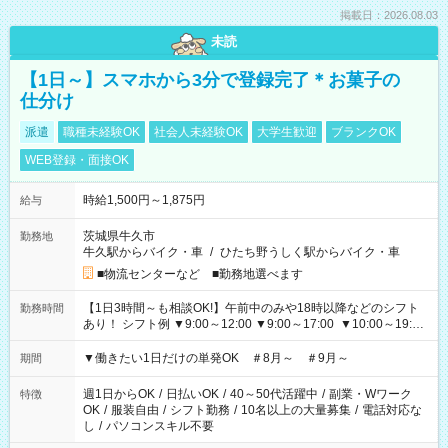
掲載日：2026.08.03
未読
【1日～】スマホから3分で登録完了＊お菓子の
仕分け
派遣
職種未経験OK
社会人未経験OK
大学生歓迎
ブランクOK
WEB登録・面接OK
時給1,500円～1,875円
給与
茨城県牛久市
勤務地
牛久駅からバイク・車
/
ひたち野うしく駅からバイク・車
■物流センターなど ■勤務地選べます
【1日3時間～も相談OK!】午前中のみや18時以降などのシフト
勤務時間
あり！ シフト例 ▼9:00～12:00 ▼9:00～17:00 ▼10:00～19:00
▼18:00～21:00
▼働きたい1日だけの単発OK ＃8月～ ＃9月～
期間
週1日からOK
/
日払いOK
/
40～50代活躍中
/
副業・Wワーク
特徴
OK
/
服装自由
/
シフト勤務
/
10名以上の大量募集
/
電話対応な
し
/
パソコンスキル不要