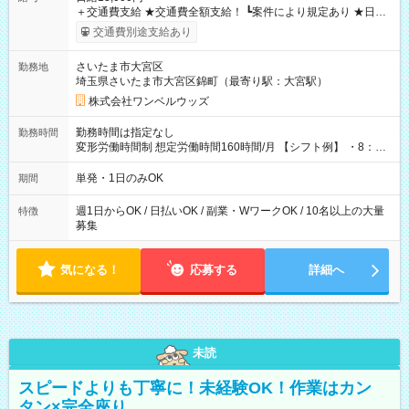
＋交通費支給 ★交通費全額支給！ ┗案件により規定あり ★日払
いOK！（規定あり） ┗働いたその日に現金GET♪ お仕事後はコ
交通費別途支給あり
ンビニATMから 日払い分を引き落とせます！ 【試用期間】試
用期間なし
さいたま市大宮区
勤務地
埼玉県さいたま市大宮区錦町（最寄り駅：大宮駅）
株式会社ワンベルウッズ
勤務時間は指定なし
勤務時間
変形労働時間制 想定労働時間160時間/月 【シフト例】 ・8：00
～21：00
単発・1日のみOK
期間
週1日からOK / 日払いOK / 副業・WワークOK / 10名以上の大量
特徴
募集
気になる！
応募する
詳細へ
未読
スピードよりも丁寧に！未経験OK！作業はカン
タン×完全座り