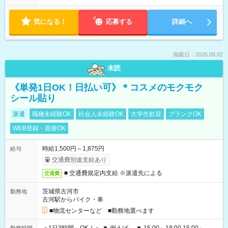
気になる！
応募する
詳細へ
掲載日：2026.08.02
未読
《単発1日OK！日払い可》＊コスメのモクモク
シール貼り
派遣
職種未経験OK
社会人未経験OK
大学生歓迎
ブランクOK
WEB登録・面接OK
時給1,500円～1,875円
給与
交通費別途支給あり
■ 交通費規定内支給 ※派遣先による
交通費
茨城県古河市
勤務地
古河駅からバイク・車
■物流センターなど ■勤務地選べます