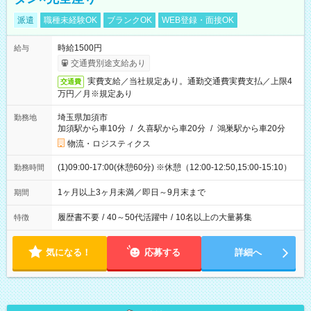
派遣
職種未経験OK
ブランクOK
WEB登録・面接OK
時給1500円
給与
交通費別途支給あり
実費支給／当社規定あり。通勤交通費実費支払／上限4
交通費
万円／月※規定あり
埼玉県加須市
勤務地
加須駅から車10分
/
久喜駅から車20分
/
鴻巣駅から車20分
物流・ロジスティクス
(1)09:00-17:00(休憩60分) ※休憩（12:00-12:50,15:00-15:10）
勤務時間
1ヶ月以上3ヶ月未満／即日～9月末まで
期間
履歴書不要
/
40～50代活躍中
/
10名以上の大量募集
特徴
気になる！
応募する
詳細へ