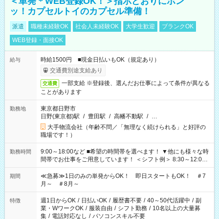
＜単発＊WEB登録OK！＞指示どおりにポン
ッ！カプセルトイのカプセル準備！
派遣
職種未経験OK
社会人未経験OK
大学生歓迎
ブランクOK
WEB登録・面接OK
時給1500円 ■現金日払いもOK（規定あり）
給与
交通費別途支給あり
一部支給 ※登録後、選んだお仕事によって条件が異なる
交通費
ことがあります
東京都日野市
勤務地
日野(東京都)駅
/
豊田駅
/
高幡不動駅
/
…
大手物流会社（年齢不問／「無理なく続けられる」と好評の
職場です！）
9:00～18:00など ■希望の時間帯を選べます！ ▼他にも様々な時
勤務時間
間帯でお仕事をご用意しています！ ＜シフト例＞ 8:30～12:00
17:00～22:00 13:00～22:00 22:00～翌6:00 など
≪急募≫1日のみの単発からOK！ 即日スタートもOK！ ＃7
期間
月～ ＃8月～
週1日からOK
/
日払いOK
/
履歴書不要
/
40～50代活躍中
/
副
特徴
業・WワークOK
/
服装自由
/
シフト勤務
/
10名以上の大量募
集
/
電話対応なし
/
パソコンスキル不要