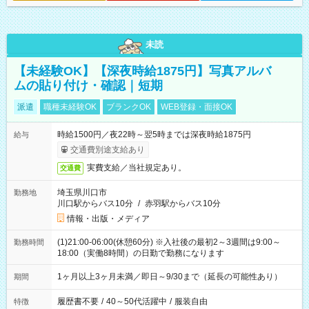
未読
【未経験OK】【深夜時給1875円】写真アルバ
ムの貼り付け・確認｜短期
派遣
職種未経験OK
ブランクOK
WEB登録・面接OK
時給1500円／夜22時～翌5時までは深夜時給1875円
給与
交通費別途支給あり
実費支給／当社規定あり。
交通費
埼玉県川口市
勤務地
川口駅からバス10分
/
赤羽駅からバス10分
情報・出版・メディア
(1)21:00-06:00(休憩60分) ※入社後の最初2～3週間は9:00～
勤務時間
18:00（実働8時間）の日勤で勤務になります
1ヶ月以上3ヶ月未満／即日～9/30まで（延長の可能性あり）
期間
履歴書不要
/
40～50代活躍中
/
服装自由
特徴