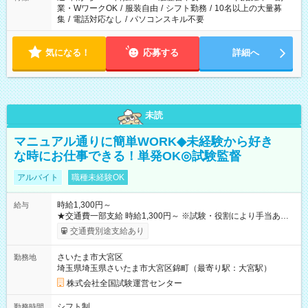
業・WワークOK
/
服装自由
/
シフト勤務
/
10名以上の大量募
集
/
電話対応なし
/
パソコンスキル不要
気になる！
応募する
詳細へ
未読
マニュアル通りに簡単WORK◆未経験から好き
な時にお仕事できる！単発OK◎試験監督
アルバイト
職種未経験OK
時給1,300円～
給与
★交通費一部支給 時給1,300円～ ※試験・役割により手当あり
※勤務回数により昇給あり 【即給（前払い）オプションあ
交通費別途支給あり
り！】 希望される場合、勤務から1週間ほどで給与の一部を受け
取れます。 ※手数料418円がかかります。 【過去試験日の収入
さいたま市大宮区
勤務地
例】 ・河合塾模擬試験 8:30～17:30（休憩1時間） 時給1,300円
埼玉県埼玉県さいたま市大宮区錦町（最寄り駅：大宮駅）
×8時間＝日収10,400円＋交通費 ※当日の役割により時給＋100
円の場合あり ・国家試験 7:00～13:30（休憩なし） 時給1,300
株式会社全国試験運営センター
円（役割手当＋100円）×6時間＝日収8,400円＋交通費 【試用期
間】試用期間なし
シフト制
勤務時間