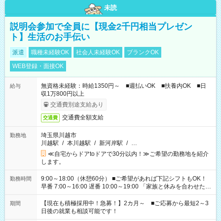
未読
説明会参加で全員に【現金2千円相当プレゼン
ト】生活のお手伝い
派遣
職種未経験OK
社会人未経験OK
ブランクOK
WEB登録・面接OK
無資格未経験：時給1350円～ ■週払いOK ■扶養内OK ■日
給与
収1万800円以上
交通費別途支給あり
交通費全額支給
交通費
埼玉県川越市
勤務地
川越駅
/
本川越駅
/
新河岸駅
/
…
≪自宅からドアtoドアで30分以内！≫ご希望の勤務地を紹介
します。
9:00～18:00（休憩60分） ■ご希望があれば下記シフトもOK！
勤務時間
早番 7:00～16:00 遅番 10:00～19:00 「家族と休みを合わせた
い」 「余裕を持って夕飯の準備がしたい」 「できれば残業はし
たくない」 など、ご希望を教えてくださいね。 ※Wワーク希望
【現在も積極採用中！急募！】2カ月～ ■ご応募から最短2～3
期間
の方へ 今ご覧のお仕事で希望する勤務時間と、もう1つのお仕事
日後の就業も相談可能です！
の勤務時間。 合計で週40時間を超える場合は応募できません。