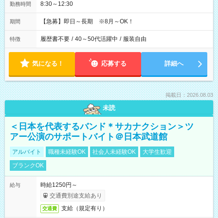
8:30～12:30
勤務時間
【急募】即日～長期 ※8月～OK！
期間
履歴書不要
/
40～50代活躍中
/
服装自由
特徴
気になる！
応募する
詳細へ
掲載日：2026.08.03
未読
＜日本を代表するバンド＊サカナクション＞ツ
アー公演のサポートバイト＠日本武道館
アルバイト
職種未経験OK
社会人未経験OK
大学生歓迎
ブランクOK
時給1250円～
給与
交通費別途支給あり
支給（規定有り）
交通費