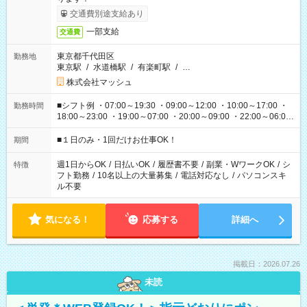
交通費別途支給あり
一部支給
交通費
東京都千代田区
勤務地
東京駅
/
水道橋駅
/
有楽町駅
/
…
株式会社マッシュ
■シフト例 ・07:00～19:30 ・09:00～12:00 ・10:00～17:00 ・
勤務時間
18:00～23:00 ・19:00～07:00 ・20:00～09:00 ・22:00～06:00
etc ★最短で3時間で5,120円のお仕事から 15時間で2万円近く稼
げるお仕事も！ ご希望のお時間に合わせてご紹介！ ※シフトは
■１日のみ・1回だけお仕事OK！
期間
現場によって異なります。 ※勿論、休憩時間はあるのでご安心
ください！
週1日からOK
/
日払いOK
/
履歴書不要
/
副業・WワークOK
/
シ
特徴
フト勤務
/
10名以上の大量募集
/
電話対応なし
/
パソコンスキ
ル不要
気になる！
応募する
詳細へ
掲載日：2026.07.26
未読