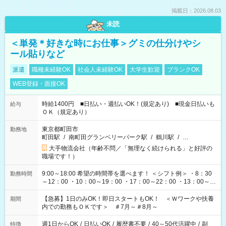
掲載日：2026.08.03
未読
＜単発＊好きな時にお仕事＞グミの仕分けやシ
ール貼りなど
派遣
職種未経験OK
社会人未経験OK
大学生歓迎
ブランクOK
WEB登録・面接OK
時給1400円 ■日払い・週払いOK！(規定あり) ■現金日払いも
給与
ＯＫ（規定あり）
東京都町田市
勤務地
町田駅
/
南町田グランベリーパーク駅
/
鶴川駅
/
…
大手物流会社（年齢不問／「無理なく続けられる」と好評の
職場です！）
9:00～18:00 希望の時間帯を選べます！ ＜シフト例＞ ・8：30
勤務時間
～12：00 ・10：00～19：00 ・17：00～22：00 ・13：00～
22：00 ・22：00～翌6：00 など
【急募】1日のみOK！即日スタートもOK！ ＜Ｗワークや扶養
期間
内での勤務もＯＫです＞ ＃7月～＃8月～
週1日からOK
/
日払いOK
/
履歴書不要
/
40～50代活躍中
/
副
特徴