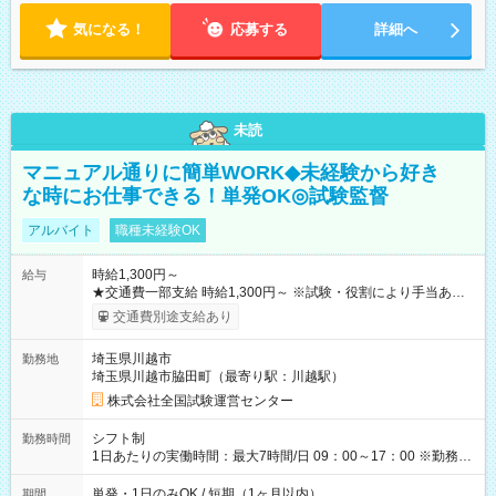
気になる！
応募する
詳細へ
未読
マニュアル通りに簡単WORK◆未経験から好き
な時にお仕事できる！単発OK◎試験監督
アルバイト
職種未経験OK
時給1,300円～
給与
★交通費一部支給 時給1,300円～ ※試験・役割により手当あり
※勤務回数により昇給あり 【即給（前払い）オプションあ
交通費別途支給あり
り！】 希望される場合、勤務から1週間ほどで給与の一部を受け
取れます。 ※手数料418円がかかります。 【過去試験日の収入
埼玉県川越市
勤務地
例】 ・河合塾模擬試験 8:30～17:30（休憩1時間） 時給1,300円
埼玉県川越市脇田町（最寄り駅：川越駅）
×8時間＝日収10,400円＋交通費 ※当日の役割により時給＋100
円の場合あり ・国家試験 7:00～13:30（休憩なし） 時給1,300
株式会社全国試験運営センター
円（役割手当＋100円）×6時間＝日収8,400円＋交通費 【試用期
間】試用期間なし
シフト制
勤務時間
1日あたりの実働時間：最大7時間/日 09：00～17：00 ※勤務時
間は 試験により異なります。
単発・1日のみOK / 短期（1ヶ月以内）
期間