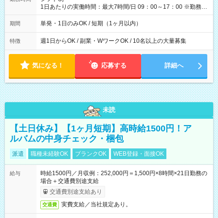
1日あたりの実働時間：最大7時間/日 09：00～17：00 ※勤務時
間は 試験により異なります。
単発・1日のみOK / 短期（1ヶ月以内）
期間
週1日からOK / 副業・WワークOK / 10名以上の大量募集
特徴
気になる！
応募する
詳細へ
未読
【土日休み】【1ヶ月短期】高時給1500円！ア
ルバムの中身チェック・梱包
派遣
職種未経験OK
ブランクOK
WEB登録・面接OK
時給1500円／月収例：252,000円＝1,500円×8時間×21日勤務の
給与
場合＋交通費別途支給
交通費別途支給あり
実費支給／当社規定あり。
交通費