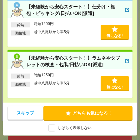
FAX：042-529-3783
【未経験から安心スタート！】仕分け・梱
担当：採用担当
包・ピッキング/日払いOK[派遣]
藤沢事業所
時給1200円
〒251-0052
給与
神奈川県藤沢市藤沢484-12 セントラルビルディング2F
越中八尾駅から車5分
勤務地
TEL：0466-47-7073
気になる!
FAX：0466-47-7074
担当：採用担当
名古屋事業所
【未経験から安心スタート！】ラムネやタブ
〒450-0002
愛知県名古屋市中村区名駅三丁目25番9号 堀内ビル8F
レットの検査・包装/日払いOK[派遣]
TEL：052-451-7110
FAX：052-451-6110
時給1250円
給与
担当：採用担当
越中八尾駅から車6分
勤務地
浜松事業所
気になる!
〒430-0926
静岡県浜松市中央区砂山町325-6 日本生命浜松駅前ビル4F
TEL：053-450-7522
FAX：053-450-7533
担当：採用担当
スキップ
どちらも気になる！
しばらく表示しない