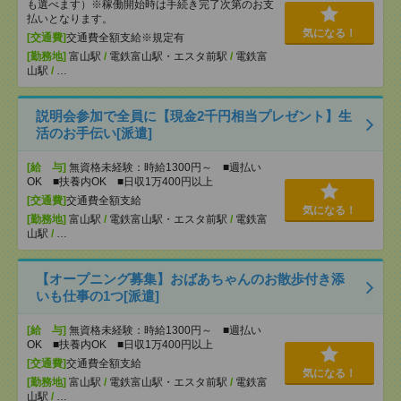
も選べます）※稼働開始時は手続き完了次第のお支
払いとなります。
気になる！
[交通費]
交通費全額支給※規定有
[勤務地]
富山駅
/
電鉄富山駅・エスタ前駅
/
電鉄富
山駅
/
…
説明会参加で全員に【現金2千円相当プレゼント】生
活のお手伝い[派遣]
[給 与]
無資格未経験：時給1300円～ ■週払い
OK ■扶養内OK ■日収1万400円以上
[交通費]
交通費全額支給
気になる！
[勤務地]
富山駅
/
電鉄富山駅・エスタ前駅
/
電鉄富
山駅
/
…
【オープニング募集】おばあちゃんのお散歩付き添
いも仕事の1つ[派遣]
[給 与]
無資格未経験：時給1300円～ ■週払い
OK ■扶養内OK ■日収1万400円以上
[交通費]
交通費全額支給
気になる！
[勤務地]
富山駅
/
電鉄富山駅・エスタ前駅
/
電鉄富
山駅
/
…