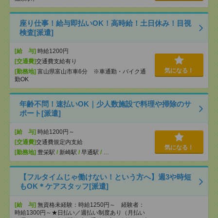
座り仕事！給与即払いOK！高時給！土日休み！目視
検査[派遣]
[給 与]
時給1200円
[交通費]
交通費支給有り
気になる！
[勤務地]
富山県富山市車6分 ※車通勤・バイク通
勤OK
年齢不問！速払いOK｜少人数施設で料理や掃除のサ
ポート[派遣]
[給 与]
時給1200円～
[交通費]
交通費規定内支給
気になる！
[勤務地]
豊栄駅
/
新崎駅
/
早通駅
/
…
【フルタイムじゃ働けない！という方へ】週3や時短
もOK＊ケアスタッフ[派遣]
[給 与]
無資格未経験：時給1250円～ 経験者：
時給1300円～★日払い／週払い制度あり（月払い