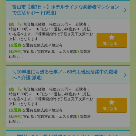
富山市【週3日～】ホテルライクな高齢者マンション
で生活サポート[派遣]
[給 与]
無資格未経験：時給1250円～ 経験者：
時給1300円～ ★日払い／週払い制度あり（月払
いも選べます）※稼働開始時は手続き完了次第のお
支払いとなります。
気になる！
[交通費]
交通費全額支給※規定有
[勤務地]
富山駅
/
電鉄富山駅・エスタ前駅
/
電鉄富
山駅
/
…
＼10年後にも残る仕事／～60代も現役活躍中の職場
へ＊介護[派遣]
[給 与]
無資格未経験：時給1250円～ 経験者：
時給1300円～ ★日払い／週払い制度あり（月払
いも選べます）※稼働開始時は手続き完了次第のお
支払いとなります。
気になる！
[交通費]
交通費全額支給※規定有
[勤務地]
富山駅
/
電鉄富山駅・エスタ前駅
/
電鉄富
山駅
/
…