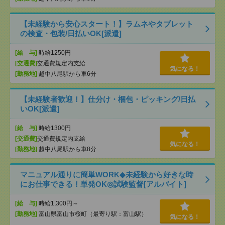
【未経験から安心スタート！】ラムネやタブレット
の検査・包装/日払いOK[派遣]
[給 与]
時給1250円
[交通費]
交通費規定内支給
気になる！
[勤務地]
越中八尾駅から車6分
【未経験者歓迎！】仕分け・梱包・ピッキング/日払
いOK[派遣]
[給 与]
時給1300円
[交通費]
交通費規定内支給
気になる！
[勤務地]
越中八尾駅から車8分
マニュアル通りに簡単WORK◆未経験から好きな時
にお仕事できる！単発OK◎試験監督[アルバイト]
[給 与]
時給1,300円～
[勤務地]
富山県富山市桜町（最寄り駅：富山駅）
気になる！