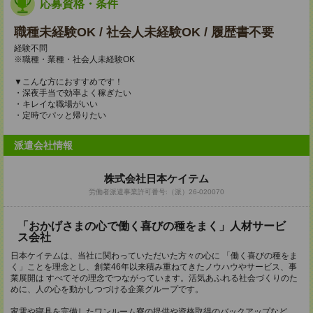
応募資格・条件
職種未経験OK / 社会人未経験OK / 履歴書不要
経験不問
※職種・業種・社会人未経験OK
▼こんな方におすすめです！
・深夜手当で効率よく稼ぎたい
・キレイな職場がいい
・定時でパッと帰りたい
派遣会社情報
株式会社日本ケイテム
労働者派遣事業許可番号:（派）26-020070
「おかげさまの心で働く喜びの種をまく」人材サービ
ス会社
日本ケイテムは、当社に関わっていただいた方々の心に 「働く喜びの種をま
く」ことを理念とし、創業46年以来積み重ねてきたノウハウやサービス、事
業展開は すべてその理念でつながっています。活気あふれる社会づくりのた
めに、人の心を動かしつづける企業グループです。
家電や寝具を完備したワンルーム寮の提供や資格取得のバックアップなど、