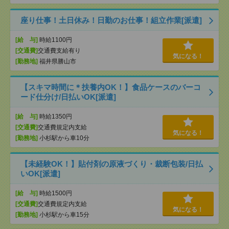
座り仕事！土日休み！日勤のお仕事！組立作業[派遣]
[給 与]
時給1100円
[交通費]
交通費支給有り
気になる！
[勤務地]
福井県勝山市
【スキマ時間に＊扶養内OK！】食品ケースのバーコ
ード仕分け/日払いOK[派遣]
[給 与]
時給1350円
[交通費]
交通費規定内支給
気になる！
[勤務地]
小杉駅から車10分
【未経験OK！】貼付剤の原液づくり・裁断包装/日払
いOK[派遣]
[給 与]
時給1500円
[交通費]
交通費規定内支給
気になる！
[勤務地]
小杉駅から車15分