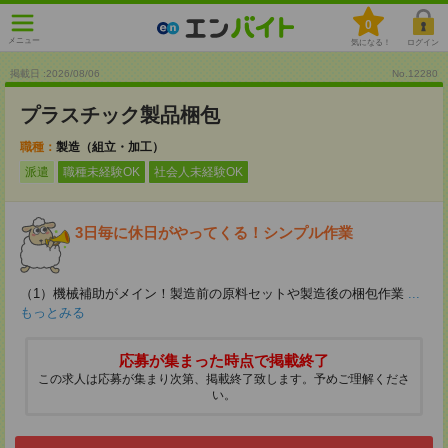
0
メニュー
気になる！
ログイン
掲載日 :2026
/
08
/
06
No.12280
プラスチック製品梱包
職種：
製造（組立・加工）
派遣
職種未経験OK
社会人未経験OK
3日毎に休日がやってくる！シンプル作業
（1）機械補助がメイン！製造前の原料セットや製造後の梱包作業
...
もっとみる
応募が集まった時点で掲載終了
この求人は応募が集まり次第、掲載終了致します。予めご理解くださ
い。