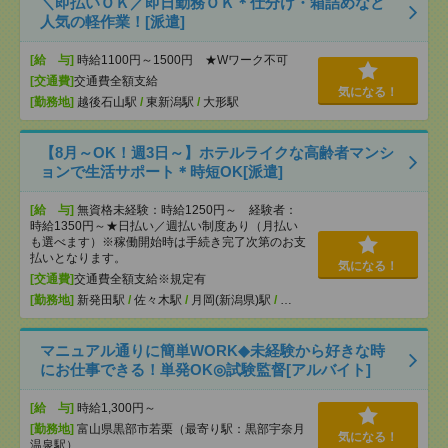
＼即払いＯＫ／即日勤務ＯＫ＊仕分け・箱詰めなど
人気の軽作業！[派遣]
[給 与]
時給1100円～1500円 ★Wワーク不可
[交通費]
交通費全額支給
気になる！
[勤務地]
越後石山駅
/
東新潟駅
/
大形駅
【8月～OK！週3日～】ホテルライクな高齢者マンシ
ョンで生活サポート＊時短OK[派遣]
[給 与]
無資格未経験：時給1250円～ 経験者：
時給1350円～★日払い／週払い制度あり（月払い
も選べます）※稼働開始時は手続き完了次第のお支
払いとなります。
気になる！
[交通費]
交通費全額支給※規定有
[勤務地]
新発田駅
/
佐々木駅
/
月岡(新潟県)駅
/
…
マニュアル通りに簡単WORK◆未経験から好きな時
にお仕事できる！単発OK◎試験監督[アルバイト]
[給 与]
時給1,300円～
[勤務地]
富山県黒部市若栗（最寄り駅：黒部宇奈月
気になる！
温泉駅）