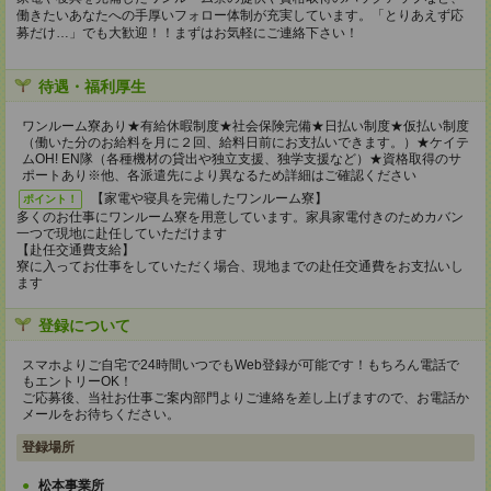
働きたいあなたへの手厚いフォロー体制が充実しています。「とりあえず応
募だけ…」でも大歓迎！！まずはお気軽にご連絡下さい！
待遇・福利厚生
ワンルーム寮あり★有給休暇制度★社会保険完備★日払い制度★仮払い制度
（働いた分のお給料を月に２回、給料日前にお支払いできます。）★ケイテ
ムOH! EN隊（各種機材の貸出や独立支援、独学支援など）★資格取得のサ
ポートあり※他、各派遣先により異なるため詳細はご確認ください
【家電や寝具を完備したワンルーム寮】
ポイント！
多くのお仕事にワンルーム寮を用意しています。家具家電付きのためカバン
一つで現地に赴任していただけます
【赴任交通費支給】
寮に入ってお仕事をしていただく場合、現地までの赴任交通費をお支払いし
ます
登録について
スマホよりご自宅で24時間いつでもWeb登録が可能です！もちろん電話で
もエントリーOK！
ご応募後、当社お仕事ご案内部門よりご連絡を差し上げますので、お電話か
メールをお待ちください。
登録場所
松本事業所