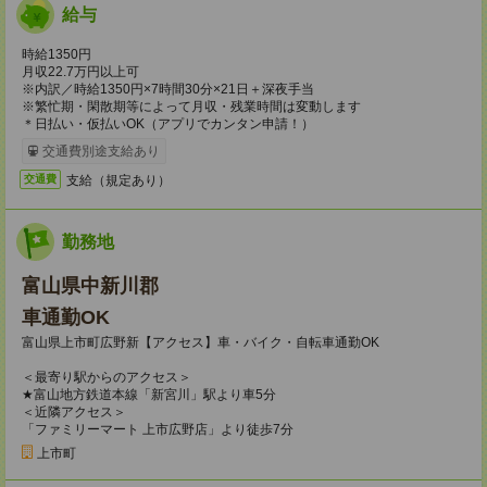
給与
時給1350円
月収22.7万円以上可
※内訳／時給1350円×7時間30分×21日＋深夜手当
※繁忙期・閑散期等によって月収・残業時間は変動します
＊日払い・仮払いOK（アプリでカンタン申請！）
交通費別途支給あり
支給（規定あり）
交通費
勤務地
富山県中新川郡
車通勤OK
富山県上市町広野新【アクセス】車・バイク・自転車通勤OK
＜最寄り駅からのアクセス＞
★富山地方鉄道本線「新宮川」駅より車5分
＜近隣アクセス＞
「ファミリーマート 上市広野店」より徒歩7分
上市町