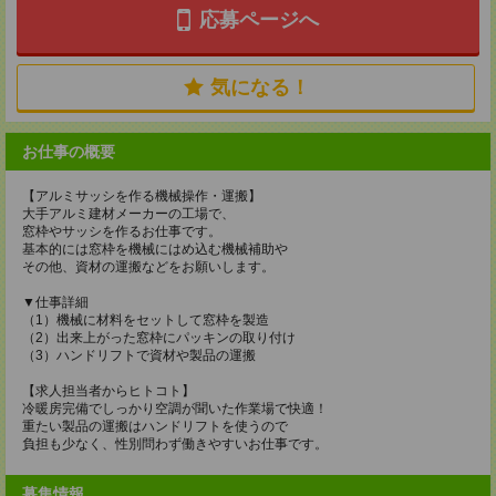
応募ページへ
気になる！
お仕事の概要
【アルミサッシを作る機械操作・運搬】
大手アルミ建材メーカーの工場で、
窓枠やサッシを作るお仕事です。
基本的には窓枠を機械にはめ込む機械補助や
その他、資材の運搬などをお願いします。
▼仕事詳細
（1）機械に材料をセットして窓枠を製造
（2）出来上がった窓枠にパッキンの取り付け
（3）ハンドリフトで資材や製品の運搬
【求人担当者からヒトコト】
冷暖房完備でしっかり空調が聞いた作業場で快適！
重たい製品の運搬はハンドリフトを使うので
負担も少なく、性別問わず働きやすいお仕事です。
募集情報