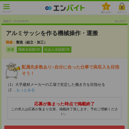
0
メニュー
気になる！
ログイン
掲載日 :2026
/
08
/
06
No.6117
アルミサッシを作る機械操作・運搬
職種：
製造（組立・加工）
派遣
職種未経験OK
社会人未経験OK
配属先多数あり○自分に合った仕事で高収入を目指
そう！
（1）大手建材メーカーの工場で安定した働き方を目指せる
（2
...もっとみる
応募が集まった時点で掲載終了
この求人は応募が集まり次第、掲載終了致します。予めご理解くださ
い。