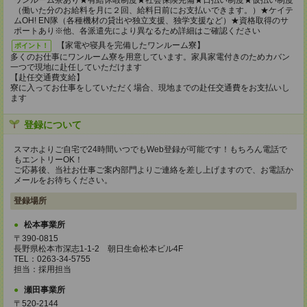
ワンルーム寮あり★有給休暇制度★社会保険完備★日払い制度★仮払い制度
（働いた分のお給料を月に２回、給料日前にお支払いできます。）★ケイテ
ムOH! EN隊（各種機材の貸出や独立支援、独学支援など）★資格取得のサ
ポートあり※他、各派遣先により異なるため詳細はご確認ください
【家電や寝具を完備したワンルーム寮】
ポイント！
多くのお仕事にワンルーム寮を用意しています。家具家電付きのためカバン
一つで現地に赴任していただけます
【赴任交通費支給】
寮に入ってお仕事をしていただく場合、現地までの赴任交通費をお支払いし
ます
登録について
スマホよりご自宅で24時間いつでもWeb登録が可能です！もちろん電話で
もエントリーOK！
ご応募後、当社お仕事ご案内部門よりご連絡を差し上げますので、お電話か
メールをお待ちください。
登録場所
松本事業所
〒390-0815
長野県松本市深志1-1-2 朝日生命松本ビル4F
TEL：0263-34-5755
担当：採用担当
瀬田事業所
〒520-2144