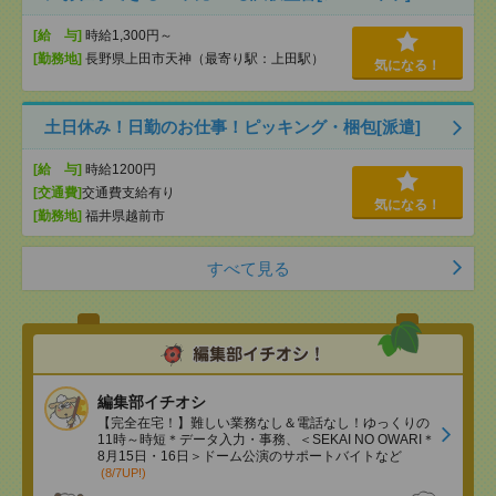
[給 与]
時給1,300円～
[勤務地]
長野県上田市天神（最寄り駅：上田駅）
気になる！
土日休み！日勤のお仕事！ピッキング・梱包[派遣]
[給 与]
時給1200円
[交通費]
交通費支給有り
気になる！
[勤務地]
福井県越前市
すべて見る
編集部イチオシ
【完全在宅！】難しい業務なし＆電話なし！ゆっくりの
11時～時短＊データ入力・事務、＜SEKAI NO OWARI＊
8月15日・16日＞ドーム公演のサポートバイトなど
(8/7UP!)