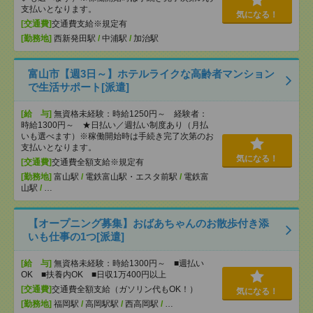
支払いとなります。
気になる！
[交通費]
交通費支給※規定有
[勤務地]
西新発田駅
/
中浦駅
/
加治駅
富山市【週3日～】ホテルライクな高齢者マンション
で生活サポート[派遣]
[給 与]
無資格未経験：時給1250円～ 経験者：
時給1300円～ ★日払い／週払い制度あり（月払
いも選べます）※稼働開始時は手続き完了次第のお
支払いとなります。
気になる！
[交通費]
交通費全額支給※規定有
[勤務地]
富山駅
/
電鉄富山駅・エスタ前駅
/
電鉄富
山駅
/
…
【オープニング募集】おばあちゃんのお散歩付き添
いも仕事の1つ[派遣]
[給 与]
無資格未経験：時給1300円～ ■週払い
OK ■扶養内OK ■日収1万400円以上
[交通費]
交通費全額支給（ガソリン代もOK！）
気になる！
[勤務地]
福岡駅
/
高岡駅駅
/
西高岡駅
/
…