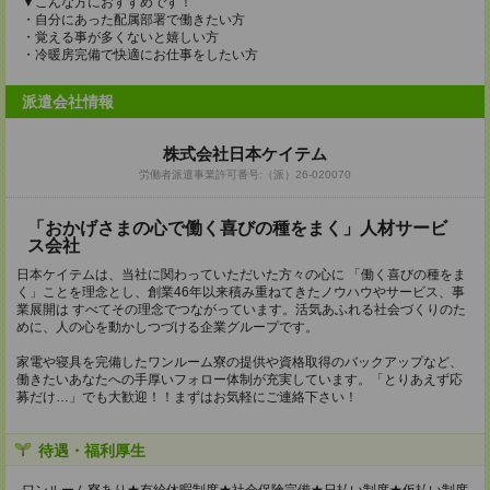
▼こんな方におすすめです！
・自分にあった配属部署で働きたい方
・覚える事が多くないと嬉しい方
・冷暖房完備で快適にお仕事をしたい方
派遣会社情報
株式会社日本ケイテム
労働者派遣事業許可番号:（派）26-020070
「おかげさまの心で働く喜びの種をまく」人材サービ
ス会社
日本ケイテムは、当社に関わっていただいた方々の心に 「働く喜びの種をま
く」ことを理念とし、創業46年以来積み重ねてきたノウハウやサービス、事
業展開は すべてその理念でつながっています。活気あふれる社会づくりのた
めに、人の心を動かしつづける企業グループです。
家電や寝具を完備したワンルーム寮の提供や資格取得のバックアップなど、
働きたいあなたへの手厚いフォロー体制が充実しています。「とりあえず応
募だけ…」でも大歓迎！！まずはお気軽にご連絡下さい！
待遇・福利厚生