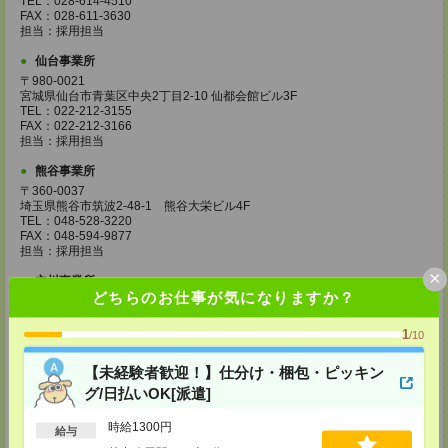
TEL：028-614-4510
FAX：028-611-3630
担当：採用担当
仙台事業所
〒980-0021
宮城県仙台市青葉区中央2丁目2-10 仙都会館ビル3F
TEL：022-212-3155
FAX：022-212-3166
担当：採用担当
熊谷事業所
〒360-0037
埼玉県熊谷市筑波2-48-1 熊谷大栄ビル4F
TEL：048-528-3220
FAX：048-594-9877
担当：採用担当
×
立川事業所
どちらのお仕事が気になりますか？
〒190-0012
東京都立川市曙町2-13-3 立川三菱ビル6F
TEL：042-529-4101
1
/10
FAX：042-529-3783
担当：採用担当
【未経験者歓迎！】仕分け・梱包・ピッキン
藤沢事業所
グ/日払いOK[派遣]
〒251-0052
神奈川県藤沢市藤沢484-12 セントラルビルディング2F
時給1300円
給与
TEL：0466-47-7073