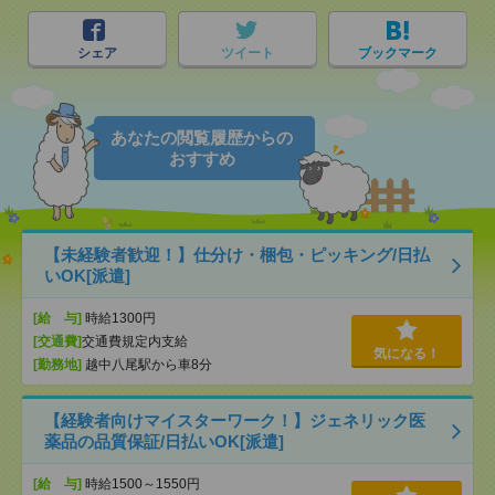
シェア
ツイート
ブックマーク
あなたの閲覧履歴からの
おすすめ
【未経験者歓迎！】仕分け・梱包・ピッキング/日払
いOK[派遣]
[給 与]
時給1300円
[交通費]
交通費規定内支給
気になる！
[勤務地]
越中八尾駅から車8分
【経験者向けマイスターワーク！】ジェネリック医
薬品の品質保証/日払いOK[派遣]
[給 与]
時給1500～1550円