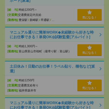
ポート[派遣]
[給 与]
時給1200円～
[交通費]
交通費規定内支給
気になる！
[勤務地]
豊栄駅
/
新崎駅
/
早通駅
/
…
マニュアル通りに簡単WORK◆未経験から好きな時
にお仕事できる！単発OK◎試験監督[アルバイト]
[給 与]
時給1,300円～
[勤務地]
富山県富山市桜町（最寄り駅：富山駅）
気になる！
土日休み！日勤のお仕事！ラベル貼り、梱包など[派
遣]
[給 与]
時給1250円
[交通費]
交通費支給有り
気になる！
[勤務地]
福井県坂井市
マニュアル通りに簡単WORK◆未経験から好きな時
にお仕事できる！単発OK◎試験監督[アルバイト]