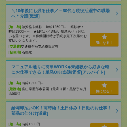
＼10年後にも残る仕事／～60代も現役活躍中の職場
へ＊介護[派遣]
[給 与]
無資格未経験：時給1250円～ 経験者：
時給1300円～ ★日払い／週払い制度あり（月払
いも選べます）※稼働開始時は手続き完了次第のお
支払いとなります。
気になる！
[交通費]
交通費全額支給※規定有
[勤務地]
石動駅
マニュアル通りに簡単WORK◆未経験から好きな時
にお仕事できる！単発OK◎試験監督[アルバイト]
[給 与]
時給1,300円～
[勤務地]
富山県黒部市若栗（最寄り駅：黒部宇奈月
気になる！
温泉駅）
給与即払いOK！高時給！土日休み！日勤のお仕事！
部品の仕分け[派遣]
[給 与]
時給1500円