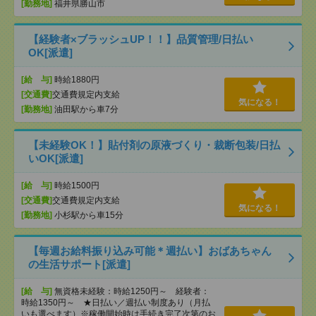
[勤務地]
福井県勝山市
【経験者×ブラッシュUP！！】品質管理/日払い
OK[派遣]
[給 与]
時給1880円
[交通費]
交通費規定内支給
気になる！
[勤務地]
油田駅から車7分
【未経験OK！】貼付剤の原液づくり・裁断包装/日払
いOK[派遣]
[給 与]
時給1500円
[交通費]
交通費規定内支給
気になる！
[勤務地]
小杉駅から車15分
【毎週お給料振り込み可能＊週払い】おばあちゃん
の生活サポート[派遣]
[給 与]
無資格未経験：時給1250円～ 経験者：
時給1350円～ ★日払い／週払い制度あり（月払
いも選べます）※稼働開始時は手続き完了次第のお