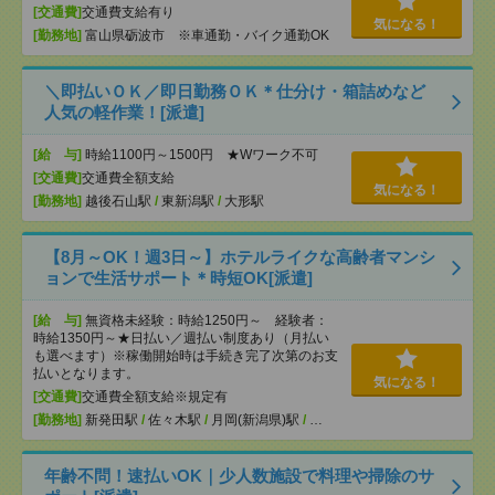
[交通費]
交通費支給有り
気になる！
[勤務地]
富山県砺波市 ※車通勤・バイク通勤OK
＼即払いＯＫ／即日勤務ＯＫ＊仕分け・箱詰めなど
人気の軽作業！[派遣]
[給 与]
時給1100円～1500円 ★Wワーク不可
[交通費]
交通費全額支給
気になる！
[勤務地]
越後石山駅
/
東新潟駅
/
大形駅
【8月～OK！週3日～】ホテルライクな高齢者マンシ
ョンで生活サポート＊時短OK[派遣]
[給 与]
無資格未経験：時給1250円～ 経験者：
時給1350円～★日払い／週払い制度あり（月払い
も選べます）※稼働開始時は手続き完了次第のお支
払いとなります。
気になる！
[交通費]
交通費全額支給※規定有
[勤務地]
新発田駅
/
佐々木駅
/
月岡(新潟県)駅
/
…
年齢不問！速払いOK｜少人数施設で料理や掃除のサ