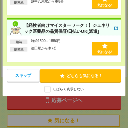
越中八尾駅から車8分
FAX：0466-47-7074
勤務地
気になる!
担当：採用担当
名古屋事業所
〒450-0002
【経験者向けマイスターワーク！】ジェネリ
愛知県名古屋市中村区名駅三丁目25番9号 堀内ビル8F
TEL：052-451-7110
ック医薬品の品質保証/日払いOK[派遣]
FAX：052-451-6110
担当：採用担当
時給1500～1550円
給与
浜松事業所
油田駅から車7分
勤務地
気になる!
〒430-0926
静岡県浜松市中央区砂山町325-6 日本生命浜松駅前ビル4F
TEL：053-450-7522
FAX：053-450-7533
担当：採用担当
スキップ
どちらも気になる！
しばらく表示しない
応募ページへ
気になる！