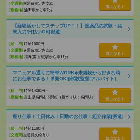
[交通費]
交通費規定内支給
気になる！
[勤務地]
油田駅から車7分
【経験活かしてステップUP！！】医薬品の試験・結
果入力/日払いOK[派遣]
[給 与]
時給1500円
[交通費]
交通費規定内支給
気になる！
[勤務地]
福野(富山県)駅から車11分
マニュアル通りに簡単WORK◆未経験から好きな時
にお仕事できる！単発OK◎試験監督[アルバイト]
[給 与]
時給1,300円～
[勤務地]
富山県高岡市下関町（最寄り駅：高岡駅）
気になる！
座り仕事！土日休み！日勤のお仕事！組立作業[派遣]
[給 与]
時給1100円
[交通費]
交通費支給有り
気になる！