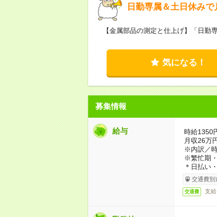
日勤専属＆土日休みで
【金属部品の測定と仕上げ】「日勤専
気になる！
募集情報
給与
時給1350
月収26万
※内訳／時
※繁忙期
＊日払い・
交通費別
支給
交通費