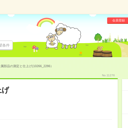
会員登録
望条件
属部品の測定と仕上げ(10266_2286）
No.11276
上げ