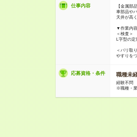
仕事内容
【金属部
車部品や
天井が高
▼作業内
＜検査＞
L字型の
＜バリ取
やすりを
応募資格・条件
職種未経
経験不問
※職種・業