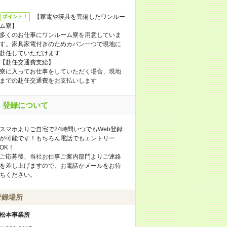
【家電や寝具を完備したワンルー
ポイント！
ム寮】
多くのお仕事にワンルーム寮を用意していま
す。家具家電付きのためカバン一つで現地に
赴任していただけます
【赴任交通費支給】
寮に入ってお仕事をしていただく場合、現地
までの赴任交通費をお支払いします
登録について
スマホよりご自宅で24時間いつでもWeb登録
が可能です！もちろん電話でもエントリー
OK！
ご応募後、当社お仕事ご案内部門よりご連絡
を差し上げますので、お電話かメールをお待
ちください。
登録場所
松本事業所