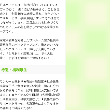
日本ケイテムは、当社に関わっていただいた
方々の心に 「働く喜びの種をまく」ことを理
念とし、創業46年以来積み重ねてきたノウハ
ウやサービス、事業展開は すべてその理念で
つながっています。活気あふれる社会づくり
のために、人の心を動かしつづける企業グル
ープです。
家電や寝具を完備したワンルーム寮の提供や
資格取得のバックアップなど、働きたいあな
たへの手厚いフォロー体制が充実していま
す。「とりあえず応募だけ…」でも大歓
迎！！まずはお気軽にご連絡下さい！
待遇・福利厚生
ワンルーム寮あり★有給休暇制度★社会保険
完備★日払い制度★仮払い制度（働いた分の
お給料を月に２回、給料日前にお支払いでき
ます。）★ケイテムOH! EN隊（各種機材の貸
出や独立支援、独学支援など）★資格取得の
サポートあり※他、各派遣先により異なるた
め詳細はご確認ください