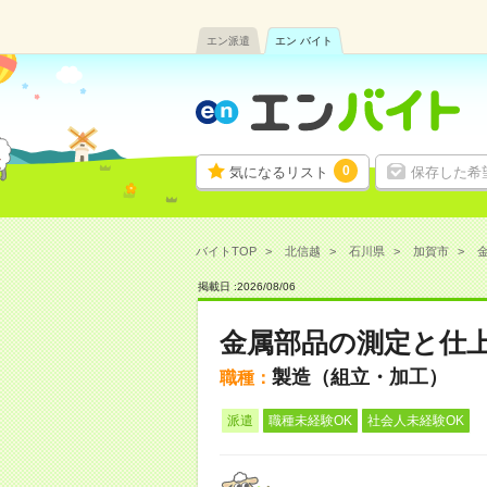
エン派遣
エン バイト
0
気になるリスト
保存した希
バイトTOP
北信越
石川県
加賀市
金
掲載日 :
2026
/
08
/
06
金属部品の測定と仕
製造（組立・加工）
職種：
派遣
職種未経験OK
社会人未経験OK