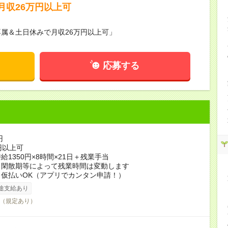
月収26万円以上可
属＆土日休みで月収26万円以上可」
応募する
円
円以上可
給1350円×8時間×21日＋残業手当
・閑散期等によって残業時間は変動します
仮払いOK（アプリでカンタン申請！）
途支給あり
（規定あり）