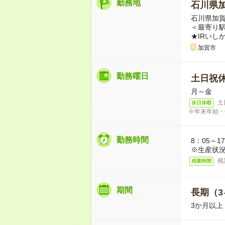
勤務地
石川県
石川県加賀
＜最寄り
★IRいし
加賀市
勤務曜日
土日祝
月～金
土
休日休暇
※年末年始・
勤務時間
8：05～1
※生産状況
残
残業時間
期間
長期（3
3か月以上