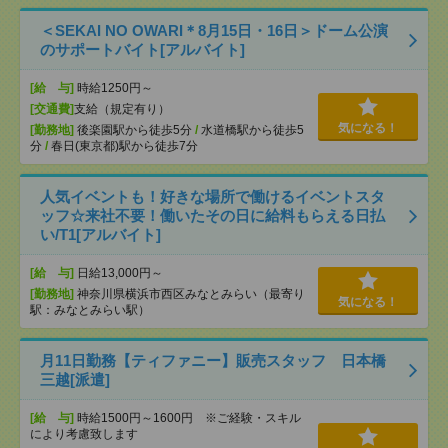
＜SEKAI NO OWARI＊8月15日・16日＞ドーム公演
のサポートバイト[アルバイト]
[給 与]
時給1250円～
[交通費]
支給（規定有り）
気になる！
[勤務地]
後楽園駅から徒歩5分
/
水道橋駅から徒歩5
分
/
春日(東京都)駅から徒歩7分
人気イベントも！好きな場所で働けるイベントスタ
ッフ☆来社不要！働いたその日に給料もらえる日払
い/T1[アルバイト]
[給 与]
日給13,000円～
[勤務地]
神奈川県横浜市西区みなとみらい（最寄り
気になる！
駅：みなとみらい駅）
月11日勤務【ティファニー】販売スタッフ 日本橋
三越[派遣]
[給 与]
時給1500円～1600円 ※ご経験・スキル
により考慮致します