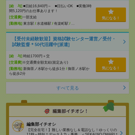
[給 与]
■日給16,840円～ ■日払いOK ■実働3時
間5,120円のお仕事あります！
[交通費]
一部支給
気になる！
[勤務地]
東京駅
/
水道橋駅
/
有楽町駅
/
…
【受付未経験歓迎】資格試験センター運営／受付・
試験監督＊50代活躍中[派遣]
[給 与]
時給1700円＋交
[交通費]
※交通費全額支給(規定あり)
気になる！
[勤務地]
新御茶ノ水駅から徒歩1分
/
御茶ノ水駅か
ら徒歩2分
すべて見る
編集部イチオシ
【完全在宅！】難しい業務なし＆電話なし！ゆっくりの
11時～時短＊データ入力・事務、＜SEKAI NO OWARI＊