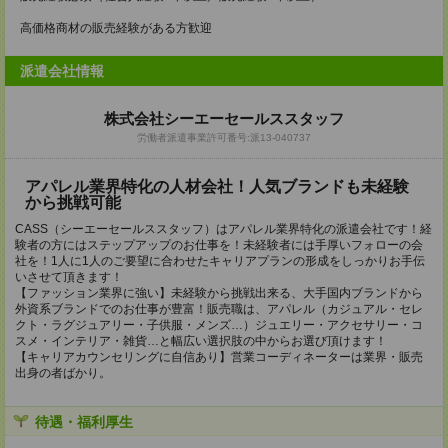
高価格商材の販売経験がある方歓迎
派遣会社情報
株式会社シーエーセールススタッフ
労働者派遣事業許可番号:派13-040737
アパレル業界特化の人材会社！人気ブランドも未経験
から挑戦可能
CASS（シーエーセールススタッフ）はアパレル業界特化の派遣会社です！経
験者の方にはステップアップのお仕事を！未経験者には手厚いフォローの会
社を！1人に1人のご要望に合わせたキャリアプランの形成をしっかりお手伝
いさせて頂きます！
【ファッション業界に強い】未経験から挑戦出来る、大手国内ブランドから
外資系ブランドでのお仕事が豊富！販売職は、アパレル（カジュアル・セレ
クト・ラグジュアリー・子供服・メンズ…）ジュエリー・アクセサリー・コ
スメ・インテリア・雑貨…と幅広い選択肢の中からお選び頂けます！
【キャリアカウンセリングに自信あり】営業コーディネーターは業界・販売
出身の者ばかり。
待遇・福利厚生