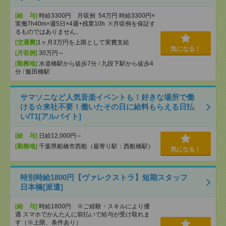
[給 与]
時給3300円 月収例 54万円 時給3300円×
実働7h40m×週5日×4週+残業10h ※月収例を保証す
るものではありません。
[交通費]
1ヶ月3万円を上限として実費支給
気になる！
[月収例]
30万円～
[勤務地]
水道橋駅から徒歩7分
/
九段下駅から徒歩4
分
/
飯田橋駅
サマソニなど人気音楽イベントも！好きな場所で働
ける☆来社不要！働いたその日に給料もらえる日払
い/T1[アルバイト]
[給 与]
日給12,000円～
[勤務地]
千葉県船橋市西船（最寄り駅：西船橋駅）
気になる！
特別時給1800円【ヴァレクストラ】短期スタッフ
日本橋[派遣]
[給 与]
時給1800円 ※ご経験・スキルにより優
遇 スマホでかんたんに前払いで給与が受け取れま
す（※上限、条件あり）