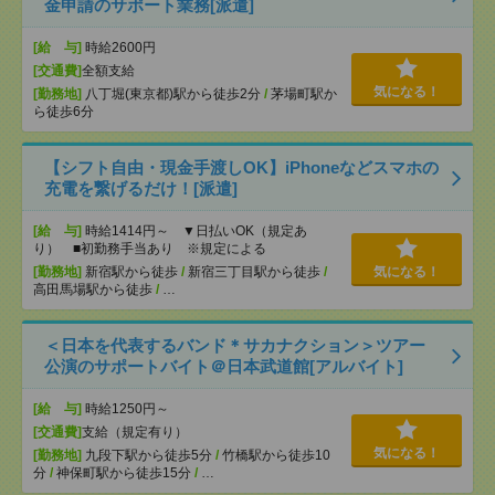
金申請のサポート業務[派遣]
[給 与]
時給2600円
[交通費]
全額支給
気になる！
[勤務地]
八丁堀(東京都)駅から徒歩2分
/
茅場町駅か
ら徒歩6分
【シフト自由・現金手渡しOK】iPhoneなどスマホの
充電を繋げるだけ！[派遣]
[給 与]
時給1414円～ ▼日払いOK（規定あ
り） ■初勤務手当あり ※規定による
[勤務地]
新宿駅から徒歩
/
新宿三丁目駅から徒歩
/
気になる！
高田馬場駅から徒歩
/
…
＜日本を代表するバンド＊サカナクション＞ツアー
公演のサポートバイト＠日本武道館[アルバイト]
[給 与]
時給1250円～
[交通費]
支給（規定有り）
気になる！
[勤務地]
九段下駅から徒歩5分
/
竹橋駅から徒歩10
分
/
神保町駅から徒歩15分
/
…