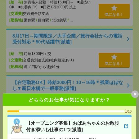
[給 与]
無資格未経験：時給1500円～ ■週払い
OK ■扶養内OK ■日収1万2000円以上
[交通費]
交通費全額支給
気になる！
[勤務地]
巣鴨駅
/
目白駅
/
北池袋駅
/
…
8月17日～期間限定／大手企業／旅行会社からの電話
受付対応＊50代活躍中[派遣]
[給 与]
時給1800円＋交
[交通費]
交通費別途支給(社内規定あり)
気になる！
[勤務地]
虎ノ門駅から徒歩1分
【在宅勤務OK】時給3000円！10～16時＊残業ほぼな
し▼新日本橋で一般事務[派遣]
×
どちらのお仕事が気になりますか？
[給 与]
時給3000円 月収例 30万円 時給3000円×
実働5h×週5日×4週 ※月収例を保証するものではあ
りません。※給与即受取りサービス利用可（利用条
1
/10
件有）
[交通費]
1ヶ月3万円を上限として実費支給
【オープニング募集】おばあちゃんのお散歩
気になる！
[月収例]
30万円～
付き添いも仕事の1つ[派遣]
[勤務地]
新日本橋駅から徒歩3分
/
三越前駅から徒