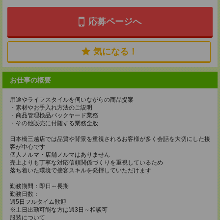
応募ページへ
気になる！
お仕事の概要
用途やライフスタイルを伺いながらの商品提案
・素材やお手入れ方法のご説明
・商品管理検品バックヤード業務
・その他販売に付随する業務全般
日本橋三越店では品質や背景を重視されるお客様が多く会話を大切にした接
客が中心です
個人ノルマ・店舗ノルマはありません
売上よりも丁寧な対応信頼関係づくりを重視しているため
落ち着いた環境で接客スキルを発揮していただけます
勤務期間：即日～長期
勤務日数：
週5日フルタイム歓迎
※土日出勤可能な方は週3日～相談可
服装について