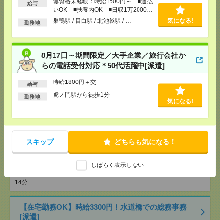
歩1分
無資格未経験：時給1500円～ ■週払
給与
いOK ■扶養内OK ■日収1万2000円
以上
巣鴨駅 / 目白駅 / 北池袋駅 / …
気になる!
勤務地
時給1750円！週3日勤務＆17時まで！キャラクターグ
ッズを扱う企業でデータ入力[派遣]
[給 与]
時給1750円～1800円＋交 ■給与の前払い
8月17日～期間限定／大手企業／旅行会社か
が可能な速払いサービスあり
らの電話受付対応＊50代活躍中[派遣]
[交通費]
交通費支給あり
気になる！
時給1800円＋交
[勤務地]
青砥駅から徒歩10分
給与
虎ノ門駅から徒歩1分
勤務地
気になる!
時給1850円＊返却済みICカードと貸出カードの管理
など入館対応などの受付！[派遣]
[給 与]
時給1850円＋交 【月収例】403,916円
スキップ
どちらも気になる！
～ ■給与の前払いが可能な速払いサービスあり
[交通費]
交通費支給あり
[月収例]
30万円～
気になる！
しばらく表示しない
[勤務地]
飯田橋駅から徒歩1分
/
九段下駅から徒歩
14分
【在宅勤務OK】時給3300円！水道橋での総務事務
[派遣]