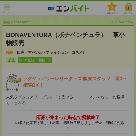
0
メニュー
気になる！
ログイン
掲載日 :2026
/
08
/
06
No.tkKA34636a
BONAVENTURA（ボナベンチュラ） 革小
物販売
職種：
販売（アパレル・ファッション・コスメ）
派遣
WEB登録・面接OK
ラグジュアリーレザーグッズ 販売スタッフ 週3～
相談OK！
人気ラグジュアリーブランドで働ける！ ！ ノルマなし・お客様
...
もっとみる
応募が集まった時点で掲載終了
この求人は応募が集まり次第、掲載終了致します。予めご理解くださ
い。