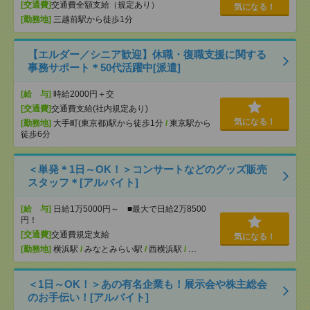
[交通費]
交通費全額支給（規定あり）
気になる！
[勤務地]
三越前駅から徒歩1分
【エルダー／シニア歓迎】休職・復職支援に関する
事務サポート＊50代活躍中[派遣]
[給 与]
時給2000円＋交
[交通費]
交通費支給(社内規定あり)
気になる！
[勤務地]
大手町(東京都)駅から徒歩1分
/
東京駅から
徒歩6分
＜単発＊1日～OK！＞コンサートなどのグッズ販売
スタッフ＊[アルバイト]
[給 与]
日給1万5000円～ ■最大で日給2万8500
円！
[交通費]
交通費規定支給
気になる！
[勤務地]
横浜駅
/
みなとみらい駅
/
西横浜駅
/
…
＜1日～OK！＞あの有名企業も！展示会や株主総会
のお手伝い！[アルバイト]