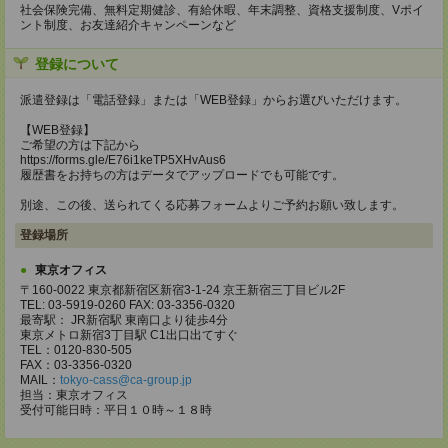
社会保険完備、無料定期健診、有給休暇、年末調整、資格支援制度、Vポイ
ント制度、お友達紹介キャンペーンなど
登録について
派遣登録は「電話登録」または「WEB登録」からお選びいただけます。
【WEB登録】
ご希望の方は下記から
https://forms.gle/E76i1keTP5XHvAus6
履歴書をお持ちの方はデータでアップロードでも可能です。
別途、この後、送られてくる応募フォームよりご予約お願い致します。
登録場所
東京オフィス
〒160-0022 東京都新宿区新宿3-1-24 京王新宿三丁目ビル2F
TEL: 03-5919-0260 FAX: 03-3356-0320
最寄駅： JR新宿駅 東南口より徒歩4分
東京メトロ新宿3丁目駅 C1出口出てすぐ
TEL：0120-830-505
FAX：03-3356-0320
MAIL：
tokyo-cass@ca-group.jp
担当：東京オフィス
受付可能日時：平日１０時～１８時