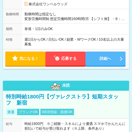
株式会社ワンベルウッズ
勤務時間は指定なし
勤務時間
変形労働時間制 想定労働時間160時間/月 【シフト例】 ・8：00
～21：00
単発・1日のみOK
期間
週1日からOK / 日払いOK / 副業・WワークOK / 10名以上の大量
特徴
募集
気になる！
応募する
詳細へ
未読
特別時給1800円【ヴァレクストラ】短期スタッ
フ 新宿
派遣
ブランクOK
WEB登録・面接OK
時給1800円 ※ご経験・スキルにより優遇 スマホでかんたんに
給与
前払いで給与が受け取れます（※上限、条件あり）