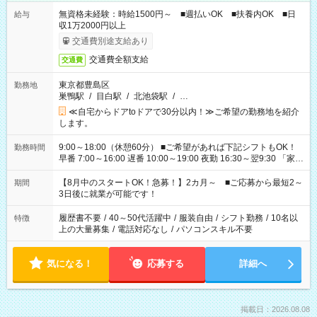
無資格未経験：時給1500円～ ■週払いOK ■扶養内OK ■日
給与
収1万2000円以上
交通費別途支給あり
交通費全額支給
交通費
東京都豊島区
勤務地
巣鴨駅
/
目白駅
/
北池袋駅
/
…
≪自宅からドアtoドアで30分以内！≫ご希望の勤務地を紹介
します。
9:00～18:00（休憩60分） ■ご希望があれば下記シフトもOK！
勤務時間
早番 7:00～16:00 遅番 10:00～19:00 夜勤 16:30～翌9:30 「家族
と休みを合わせたい」 「余裕を持って夕飯の準備がしたい」
「できれば残業はしたくない」 など、ご希望を教えてください
【8月中のスタートOK！急募！】2カ月～ ■ご応募から最短2～
期間
ね。 ※Wワーク希望の方へ 今ご覧のお仕事で希望する勤務時間
3日後に就業が可能です！
と、もう1つのお仕事の勤務時間。 合計で週40時間を超える場
合は応募できません。
履歴書不要
/
40～50代活躍中
/
服装自由
/
シフト勤務
/
10名以
特徴
上の大量募集
/
電話対応なし
/
パソコンスキル不要
気になる！
応募する
詳細へ
掲載日：2026.08.08