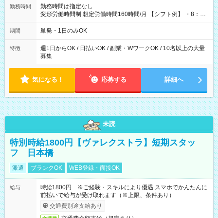
勤務時間は指定なし
勤務時間
変形労働時間制 想定労働時間160時間/月 【シフト例】 ・8：00
～21：00
単発・1日のみOK
期間
週1日からOK / 日払いOK / 副業・WワークOK / 10名以上の大量
特徴
募集
気になる！
応募する
詳細へ
未読
特別時給1800円【ヴァレクストラ】短期スタッ
フ 日本橋
派遣
ブランクOK
WEB登録・面接OK
時給1800円 ※ご経験・スキルにより優遇 スマホでかんたんに
給与
前払いで給与が受け取れます（※上限、条件あり）
交通費別途支給あり