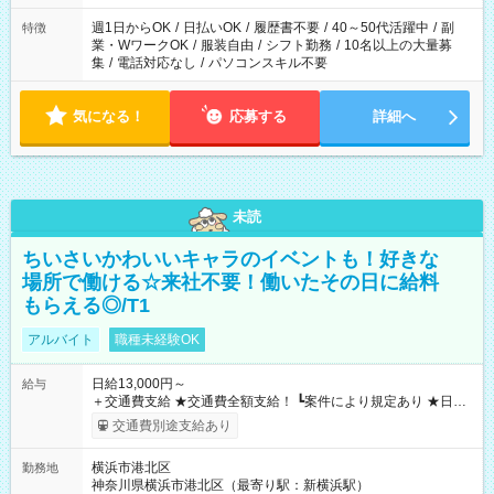
週1日からOK
/
日払いOK
/
履歴書不要
/
40～50代活躍中
/
副
特徴
業・WワークOK
/
服装自由
/
シフト勤務
/
10名以上の大量募
集
/
電話対応なし
/
パソコンスキル不要
気になる！
応募する
詳細へ
未読
ちいさいかわいいキャラのイベントも！好きな
場所で働ける☆来社不要！働いたその日に給料
もらえる◎/T1
アルバイト
職種未経験OK
日給13,000円～
給与
＋交通費支給 ★交通費全額支給！ ┗案件により規定あり ★日払
いOK！（規定あり） ┗働いたその日に現金GET♪ お仕事後はコ
交通費別途支給あり
ンビニATMから 日払い分を引き落とせます！ 【試用期間】試
用期間なし
横浜市港北区
勤務地
神奈川県横浜市港北区（最寄り駅：新横浜駅）