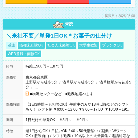
掲載日：2026.08.08
未読
＼来社不要／単発1日OK＊お菓子の仕分け
派遣
職種未経験OK
社会人未経験OK
大学生歓迎
ブランクOK
WEB登録・面接OK
時給1,500円～1,875円
給与
東京都台東区
勤務地
上野駅から徒歩5分
/
浅草駅から徒歩5分
/
浅草橋駅から徒歩5
分
/
…
■物流センターなど ■勤務地選べます
【1日3時間～も相談OK!】午前中のみや18時以降などのシフト
勤務時間
あり！ シフト例 ▼9:00～12:00 ▼9:00～17:00 ▼10:00～19:00
▼18:00～21:00
1日だけの単発OK！＃8月～ ＃9月～
期間
週1日からOK
/
日払いOK
/
40～50代活躍中
/
副業・Wワーク
特徴
OK
/
服装自由
/
シフト勤務
/
10名以上の大量募集
/
電話対応な