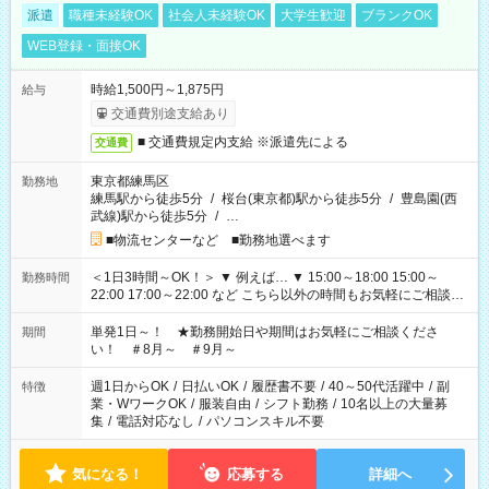
派遣
職種未経験OK
社会人未経験OK
大学生歓迎
ブランクOK
WEB登録・面接OK
時給1,500円～1,875円
給与
交通費別途支給あり
■ 交通費規定内支給 ※派遣先による
交通費
東京都練馬区
勤務地
練馬駅から徒歩5分
/
桜台(東京都)駅から徒歩5分
/
豊島園(西
武線)駅から徒歩5分
/
…
■物流センターなど ■勤務地選べます
＜1日3時間～OK！＞ ▼ 例えば… ▼ 15:00～18:00 15:00～
勤務時間
22:00 17:00～22:00 など こちら以外の時間もお気軽にご相談く
ださい！
単発1日～！ ★勤務開始日や期間はお気軽にご相談くださ
期間
い！ ＃8月～ ＃9月～
週1日からOK
/
日払いOK
/
履歴書不要
/
40～50代活躍中
/
副
特徴
業・WワークOK
/
服装自由
/
シフト勤務
/
10名以上の大量募
集
/
電話対応なし
/
パソコンスキル不要
気になる！
応募する
詳細へ