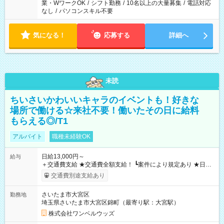
業・WワークOK
/
シフト勤務
/
10名以上の大量募集
/
電話対応
なし
/
パソコンスキル不要
気になる！
応募する
詳細へ
未読
ちいさいかわいいキャラのイベントも！好きな
場所で働ける☆来社不要！働いたその日に給料
もらえる◎/T1
アルバイト
職種未経験OK
日給13,000円～
給与
＋交通費支給 ★交通費全額支給！ ┗案件により規定あり ★日払
いOK！（規定あり） ┗働いたその日に現金GET♪ お仕事後はコ
交通費別途支給あり
ンビニATMから 日払い分を引き落とせます！ 【試用期間】試
用期間なし
さいたま市大宮区
勤務地
埼玉県さいたま市大宮区錦町（最寄り駅：大宮駅）
株式会社ワンベルウッズ