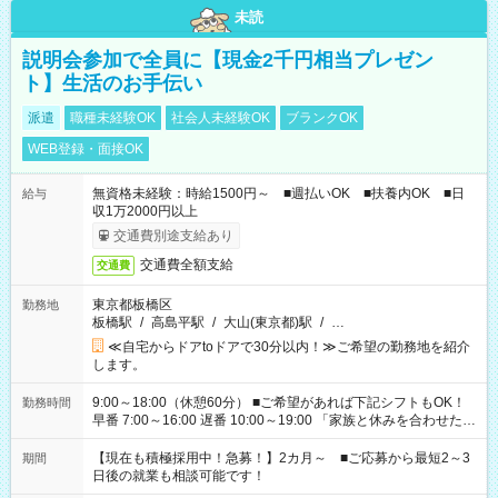
未読
説明会参加で全員に【現金2千円相当プレゼン
ト】生活のお手伝い
派遣
職種未経験OK
社会人未経験OK
ブランクOK
WEB登録・面接OK
無資格未経験：時給1500円～ ■週払いOK ■扶養内OK ■日
給与
収1万2000円以上
交通費別途支給あり
交通費全額支給
交通費
東京都板橋区
勤務地
板橋駅
/
高島平駅
/
大山(東京都)駅
/
…
≪自宅からドアtoドアで30分以内！≫ご希望の勤務地を紹介
します。
9:00～18:00（休憩60分） ■ご希望があれば下記シフトもOK！
勤務時間
早番 7:00～16:00 遅番 10:00～19:00 「家族と休みを合わせた
い」 「余裕を持って夕飯の準備がしたい」 「できれば残業はし
たくない」 など、ご希望を教えてくださいね。 ※Wワーク希望
【現在も積極採用中！急募！】2カ月～ ■ご応募から最短2～3
期間
の方へ 今ご覧のお仕事で希望する勤務時間と、もう1つのお仕事
日後の就業も相談可能です！
の勤務時間。 合計で週40時間を超える場合は応募できません。