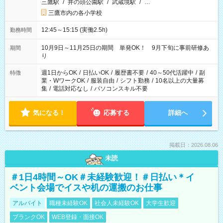
三鷹駅
/
井の頭公園駅
/
武蔵境駅
/
…
三鷹市内の各小学校
12:45～15:15 (実働2.5h)
勤務時間
10月9日～11月25日の期間 単発OK！ 9月下旬に事前研修あ
期間
り
週1日からOK
/
日払いOK
/
履歴書不要
/
40～50代活躍中
/
副
特徴
業・WワークOK
/
服装自由
/
シフト勤務
/
10名以上の大量募
集
/
電話対応なし
/
パソコンスキル不要
気になる！
応募する
詳細へ
掲載日：2026.08.06
未読
＃1日4時間～OK＃未経験歓迎！＃日払い＊イ
ベント会場でイスや机の運搬のお仕事
アルバイト
職種未経験OK
社会人未経験OK
大学生歓迎
ブランクOK
WEB登録・面接OK