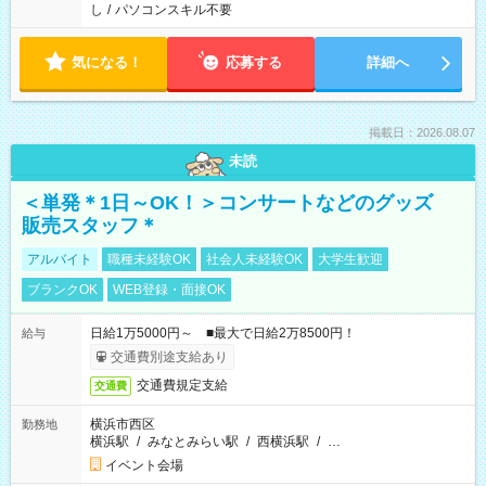
し
/
パソコンスキル不要
気になる！
応募する
詳細へ
掲載日：2026.08.07
未読
＜単発＊1日～OK！＞コンサートなどのグッズ
販売スタッフ＊
アルバイト
職種未経験OK
社会人未経験OK
大学生歓迎
ブランクOK
WEB登録・面接OK
日給1万5000円～ ■最大で日給2万8500円！
給与
交通費別途支給あり
交通費規定支給
交通費
横浜市西区
勤務地
横浜駅
/
みなとみらい駅
/
西横浜駅
/
…
イベント会場