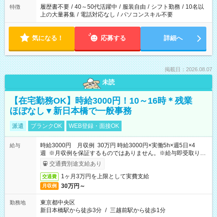
履歴書不要
/
40～50代活躍中
/
服装自由
/
シフト勤務
/
10名以
特徴
上の大量募集
/
電話対応なし
/
パソコンスキル不要
気になる！
応募する
詳細へ
掲載日：2026.08.07
未読
【在宅勤務OK】時給3000円！10～16時＊残業
ほぼなし▼新日本橋で一般事務
派遣
ブランクOK
WEB登録・面接OK
時給3000円 月収例 30万円 時給3000円×実働5h×週5日×4
給与
週 ※月収例を保証するものではありません。※給与即受取りサ
ービス利用可（利用条件有）
交通費別途支給あり
1ヶ月3万円を上限として実費支給
交通費
30万円～
月収例
東京都中央区
勤務地
新日本橋駅から徒歩3分
/
三越前駅から徒歩1分