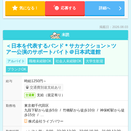
気になる！
応募する
詳細へ
掲載日：2026.08.03
未読
＜日本を代表するバンド＊サカナクション＞ツ
アー公演のサポートバイト＠日本武道館
アルバイト
職種未経験OK
社会人未経験OK
大学生歓迎
ブランクOK
時給1250円～
給与
交通費別途支給あり
支給（規定有り）
交通費
東京都千代田区
勤務地
九段下駅から徒歩5分
/
竹橋駅から徒歩10分
/
神保町駅から徒
歩15分
/
…
株式会社ライブパワー