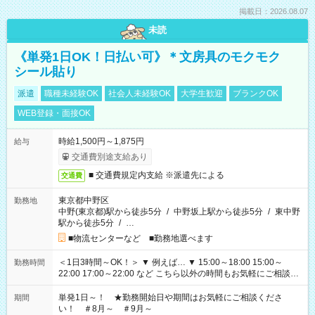
掲載日：2026.08.07
未読
《単発1日OK！日払い可》＊文房具のモクモク
シール貼り
派遣
職種未経験OK
社会人未経験OK
大学生歓迎
ブランクOK
WEB登録・面接OK
時給1,500円～1,875円
給与
交通費別途支給あり
■ 交通費規定内支給 ※派遣先による
交通費
東京都中野区
勤務地
中野(東京都)駅から徒歩5分
/
中野坂上駅から徒歩5分
/
東中野
駅から徒歩5分
/
…
■物流センターなど ■勤務地選べます
＜1日3時間～OK！＞ ▼ 例えば… ▼ 15:00～18:00 15:00～
勤務時間
22:00 17:00～22:00 など こちら以外の時間もお気軽にご相談く
ださい！
単発1日～！ ★勤務開始日や期間はお気軽にご相談くださ
期間
い！ ＃8月～ ＃9月～