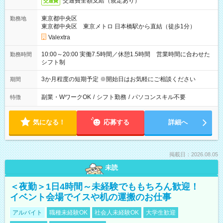
交通費全額支給（規定あり）
交通費
東京都中央区
勤務地
東京都中央区 東京メトロ 日本橋駅から直結（徒歩1分）
Valextra
10:00～20:00 実働7.5時間／休憩1.5時間 営業時間に合わせた
勤務時間
シフト制
3か月程度の短期予定 ※開始日はお気軽にご相談ください
期間
副業・WワークOK
/
シフト勤務
/
パソコンスキル不要
特徴
気になる！
応募する
詳細へ
掲載日：2026.08.05
未読
＜夜勤＞1日4時間～未経験でももちろん歓迎！
イベント会場でイスや机の運搬のお仕事
アルバイト
職種未経験OK
社会人未経験OK
大学生歓迎