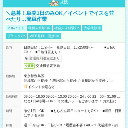
未読
＼急募！単発1日のみOK／イベントでイスを並
べたり…簡単作業
アルバイト
職種未経験OK
社会人未経験OK
大学生歓迎
ブランクOK
WEB登録・面接OK
日勤日給：1万円～ 夜勤日給：1万2500円～ ■日払い
給与
OK！ ■日給保証あり！
交通費別途支給あり
交通費規定支給
交通費
東京都豊島区
勤務地
池袋駅から徒歩
/
駒込駅から徒歩
/
巣鴨駅から徒歩
/
…
イベント会場など
09:00～18:00 09:00～13:00 20:00～24：00 22：00～31:00 …
勤務時間
など1日4時間～OK！ その他シフトもございます！ お気軽にご
相談ください！
激短1日～OK！ ■もちろん即日スタートもOK！ ■曜日・日数
期間
はアナタ次第！
週1日からOK
/
日払いOK
/
履歴書不要
/
40～50代活躍中
/
副
特徴