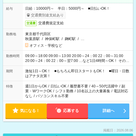
日給：10000円～ 半日：5000円～ ■日払いOK！
給与
交通費別途支給あり
交通費規定支給
交通費
東京都千代田区
勤務地
秋葉原駅
/
神保町駅
/
麹町駅
/
…
オフィス・学校など
09:00～18:00 09:00～13:00 20:00～24：00 22：00～31:00
勤務時間
20:00～24：00 22：00～翌7:00 …など1日4時間～OK！ その他
シフトもございます！ お気軽にご相談ください！
激短1日～OK！ ■もちろん即日スタートもOK！ ■曜日・日数
期間
はアナタ次第！
週1日からOK
/
日払いOK
/
履歴書不要
/
40～50代活躍中
/
副
特徴
業・WワークOK
/
シフト勤務
/
10名以上の大量募集
/
電話対応
なし
/
パソコンスキル不要
気になる！
応募する
詳細へ
掲載日：2026.08.06