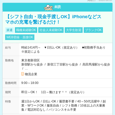
掲載日：2026.08.07
未読
【シフト自由・現金手渡しOK】iPhoneなどス
マホの充電を繋げるだけ！
派遣
職種未経験OK
社会人未経験OK
大学生歓迎
ブランクOK
WEB登録・面接OK
時給1414円～ ▼日払いOK（規定あり） ■初勤務手当あり
給与
※規定による
東京都新宿区
勤務地
新宿駅から徒歩
/
新宿三丁目駅から徒歩
/
高田馬場駅から徒歩
/
…
物流企業
9:00～18:00
勤務時間
即日～OK！ 1日～働けます＾＾（規定あり）
期間
週1日からOK
/
日払いOK
/
履歴書不要
/
40～50代活躍中
/
副
特徴
業・WワークOK
/
服装自由
/
シフト勤務
/
10名以上の大量募
集
/
電話対応なし
/
パソコンスキル不要