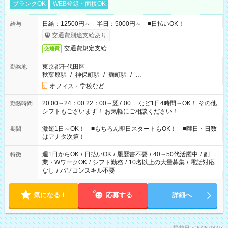
ブランクOK
WEB登録・面接OK
日給：12500円～ 半日：5000円～ ■日払いOK！
給与
交通費別途支給あり
交通費規定支給
交通費
東京都千代田区
勤務地
秋葉原駅
/
神保町駅
/
麹町駅
/
…
オフィス・学校など
20:00～24：00 22：00～翌7:00 …など1日4時間～OK！ その他
勤務時間
シフトもございます！ お気軽にご相談ください！
激短1日～OK！ ■もちろん即日スタートもOK！ ■曜日・日数
期間
はアナタ次第！
週1日からOK
/
日払いOK
/
履歴書不要
/
40～50代活躍中
/
副
特徴
業・WワークOK
/
シフト勤務
/
10名以上の大量募集
/
電話対応
なし
/
パソコンスキル不要
気になる！
応募する
詳細へ