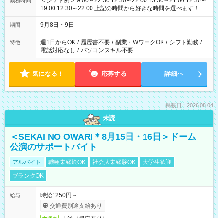
＜シフト例＞ 9:00～22:30 12:30～22:00 15:30～21:00 12:30～
勤務時間
19:00 12:30～22:00 上記の時間から好きな時間を選べます！ ※
時間は変更となる可能性があります
9月8日・9日
期間
週1日からOK
/
履歴書不要
/
副業・WワークOK
/
シフト勤務
/
特徴
電話対応なし
/
パソコンスキル不要
気になる！
応募する
詳細へ
掲載日：2026.08.04
未読
＜SEKAI NO OWARI＊8月15日・16日＞ドーム
公演のサポートバイト
アルバイト
職種未経験OK
社会人未経験OK
大学生歓迎
ブランクOK
時給1250円～
給与
交通費別途支給あり