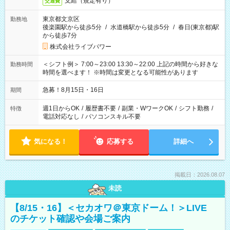
支給（規定有り）
交通費
東京都文京区
勤務地
後楽園駅から徒歩5分
/
水道橋駅から徒歩5分
/
春日(東京都)駅
から徒歩7分
株式会社ライブパワー
＜シフト例＞ 7:00～23:00 13:30～22:00 上記の時間から好きな
勤務時間
時間を選べます！ ※時間は変更となる可能性があります
急募！8月15日・16日
期間
週1日からOK
/
履歴書不要
/
副業・WワークOK
/
シフト勤務
/
特徴
電話対応なし
/
パソコンスキル不要
気になる！
応募する
詳細へ
掲載日：2026.08.07
未読
【8/15・16】＜セカオワ＠東京ドーム！＞LIVE
のチケット確認や会場ご案内