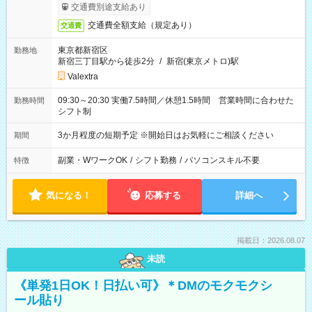
交通費別途支給あり
交通費全額支給（規定あり）
交通費
東京都新宿区
勤務地
新宿三丁目駅から徒歩2分
/
新宿(東京メトロ)駅
Valextra
09:30～20:30 実働7.5時間／休憩1.5時間 営業時間に合わせた
勤務時間
シフト制
3か月程度の短期予定 ※開始日はお気軽にご相談ください
期間
副業・WワークOK
/
シフト勤務
/
パソコンスキル不要
特徴
気になる！
応募する
詳細へ
掲載日：2026.08.07
未読
《単発1日OK！日払い可》＊DMのモクモクシ
ール貼り