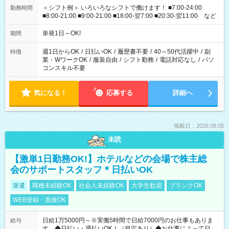
＜シフト例＞ いろいろなシフトで働けます！ ■7:00-24:00
勤務時間
■8:00-21:00 ■9:00-21:00 ■18:00-翌7:00 ■20:30-翌11:00 など
単発1日～OK!
期間
週1日からOK
/
日払いOK
/
履歴書不要
/
40～50代活躍中
/
副
特徴
業・WワークOK
/
服装自由
/
シフト勤務
/
電話対応なし
/
パソ
コンスキル不要
気になる！
応募する
詳細へ
掲載日：2026.08.05
未読
【激単1日勤務OK!】ホテルなどの会場で株主総
会のサポートスタッフ＊日払いOK
派遣
職種未経験OK
社会人未経験OK
大学生歓迎
ブランクOK
WEB登録・面接OK
日給1万5000円～※実働5時間で日給7000円のお仕事もありま
給与
す ◆日払い・週払いOK！（規定あり）◆お仕事によって日給