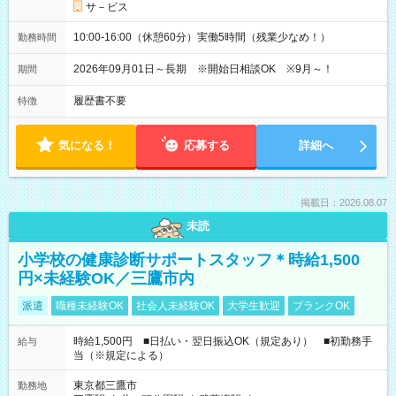
サ－ビス
10:00-16:00（休憩60分）実働5時間（残業少なめ！）
勤務時間
2026年09月01日～長期 ※開始日相談OK ※9月～！
期間
履歴書不要
特徴
気になる！
応募する
詳細へ
掲載日：2026.08.07
未読
小学校の健康診断サポートスタッフ＊時給1,500
円×未経験OK／三鷹市内
派遣
職種未経験OK
社会人未経験OK
大学生歓迎
ブランクOK
時給1,500円 ■日払い・翌日振込OK（規定あり） ■初勤務手
給与
当（※規定による）
東京都三鷹市
勤務地