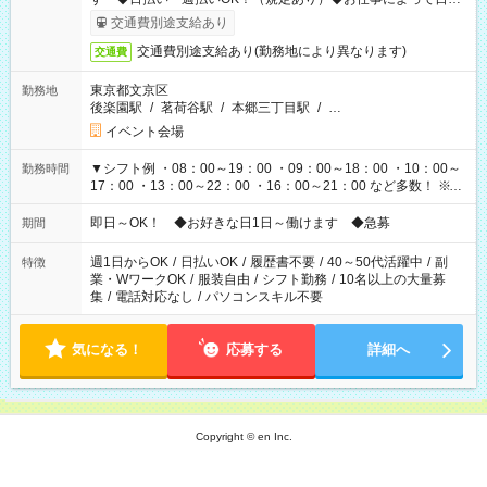
も異なります
交通費別途支給あり
交通費別途支給あり(勤務地により異なります)
交通費
東京都文京区
勤務地
後楽園駅
/
茗荷谷駅
/
本郷三丁目駅
/
…
イベント会場
▼シフト例 ・08：00～19：00 ・09：00～18：00 ・10：00～
勤務時間
17：00 ・13：00～22：00 ・16：00～21：00 など多数！ ※お
仕事により勤務時間が異なります
即日～OK！ ◆お好きな日1日～働けます ◆急募
期間
週1日からOK
/
日払いOK
/
履歴書不要
/
40～50代活躍中
/
副
特徴
業・WワークOK
/
服装自由
/
シフト勤務
/
10名以上の大量募
集
/
電話対応なし
/
パソコンスキル不要
気になる！
応募する
詳細へ
Copyright © en Inc.