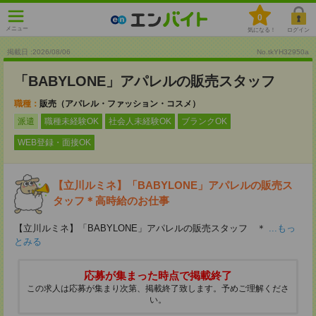
0
メニュー
気になる！
ログイン
掲載日 :2026
/
08
/
06
No.tkYH32950a
「BABYLONE」アパレルの販売スタッフ
職種：
販売（アパレル・ファッション・コスメ）
派遣
職種未経験OK
社会人未経験OK
ブランクOK
WEB登録・面接OK
【立川ルミネ】「BABYLONE」アパレルの販売ス
タッフ＊高時給のお仕事
【立川ルミネ】「BABYLONE」アパレルの販売スタッフ ＊
...もっ
とみる
応募が集まった時点で掲載終了
この求人は応募が集まり次第、掲載終了致します。予めご理解くださ
い。