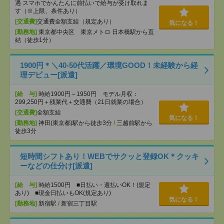
遇 スマホでかんたんに前払いで給与が受け取れま
す（※上限、条件あり）
[交通費]
交通費全額支給（規定あり）
気になる！
[勤務地]
東京都中央区 東京メトロ 日本橋駅から直
結（徒歩1分）
1900円＊＼40-50代活躍／環境GOOD！未経験から経
理デビュー[派遣]
[給 与]
時給1900円～1950円 モデル月収：
299,250円＋残業代＋交通費（21日就業の場合）
[交通費]
全額支給
気になる！
[勤務地]
神田(東京都)駅から徒歩3分
/
三越前駅から
徒歩3分
短時間シフトあり！WEBでサクッと登録OK＊クッキ
ーなどの仕分け[派遣]
[給 与]
時給1500円 ■日払い・週払いOK！(規定
あり) ■現金日払いもOK(規定あり)
気になる！
[勤務地]
新宿駅
/
新宿三丁目駅