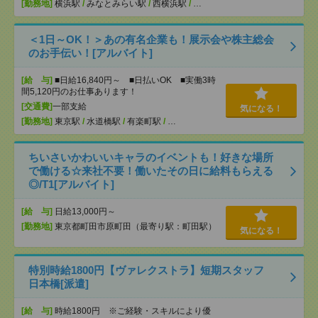
[勤務地]
横浜駅
/
みなとみらい駅
/
西横浜駅
/
…
＜1日～OK！＞あの有名企業も！展示会や株主総会
のお手伝い！[アルバイト]
[給 与]
■日給16,840円～ ■日払いOK ■実働3時
間5,120円のお仕事あります！
[交通費]
一部支給
気になる！
[勤務地]
東京駅
/
水道橋駅
/
有楽町駅
/
…
ちいさいかわいいキャラのイベントも！好きな場所
で働ける☆来社不要！働いたその日に給料もらえる
◎/T1[アルバイト]
[給 与]
日給13,000円～
[勤務地]
東京都町田市原町田（最寄り駅：町田駅）
気になる！
特別時給1800円【ヴァレクストラ】短期スタッフ
日本橋[派遣]
[給 与]
時給1800円 ※ご経験・スキルにより優