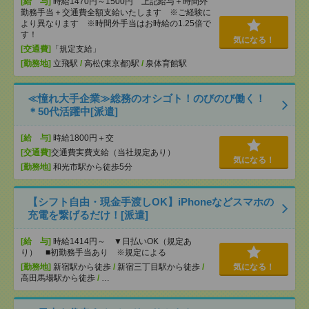
[給 与]
時給1470円～1500円 上記給与＋時間外
勤務手当＋交通費全額支給いたします ※ご経験に
より異なります ※時間外手当はお時給の1.25倍で
す！
気になる！
[交通費]
「規定支給」
[勤務地]
立飛駅
/
高松(東京都)駅
/
泉体育館駅
≪憧れ大手企業≫総務のオシゴト！のびのび働く！
＊50代活躍中[派遣]
[給 与]
時給1800円＋交
[交通費]
交通費実費支給（当社規定あり）
気になる！
[勤務地]
和光市駅から徒歩5分
【シフト自由・現金手渡しOK】iPhoneなどスマホの
充電を繋げるだけ！[派遣]
[給 与]
時給1414円～ ▼日払いOK（規定あ
り） ■初勤務手当あり ※規定による
[勤務地]
新宿駅から徒歩
/
新宿三丁目駅から徒歩
/
気になる！
高田馬場駅から徒歩
/
…