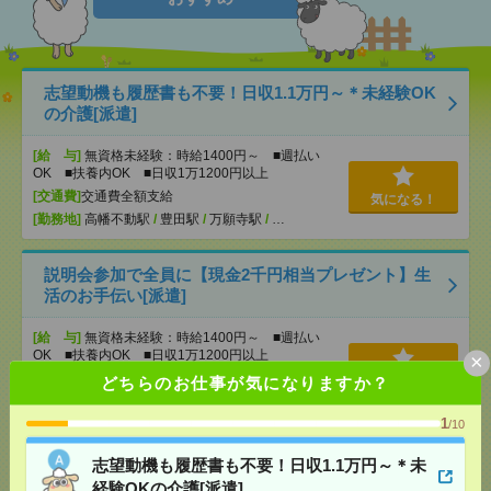
志望動機も履歴書も不要！日収1.1万円～＊未経験OK
の介護[派遣]
[給 与]
無資格未経験：時給1400円～ ■週払い
OK ■扶養内OK ■日収1万1200円以上
[交通費]
交通費全額支給
気になる！
[勤務地]
高幡不動駅
/
豊田駅
/
万願寺駅
/
…
説明会参加で全員に【現金2千円相当プレゼント】生
活のお手伝い[派遣]
[給 与]
無資格未経験：時給1400円～ ■週払い
OK ■扶養内OK ■日収1万1200円以上
×
[交通費]
交通費全額支給
どちらのお仕事が気になりますか？
気になる！
[勤務地]
国分寺駅
/
西国分寺駅
/
恋ケ窪駅
1
/10
【オープニング募集】おばあちゃんのお散歩付き添
志望動機も履歴書も不要！日収1.1万円～＊未
いも仕事の1つ[派遣]
経験OKの介護[派遣]