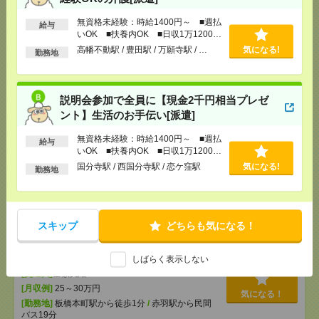
[給 与]
無資格未経験：時給1400円～ ■週払い
無資格未経験：時給1400円～ ■週払
給与
OK ■扶養内OK ■日収1万1200円以上
いOK ■扶養内OK ■日収1万1200円
[交通費]
交通費全額支給
以上
気になる！
高幡不動駅 / 豊田駅 / 万願寺駅 / …
気になる!
勤務地
[勤務地]
立川駅
/
立川北駅
/
立川南駅
/
…
2000円＊9月開始！篠崎駅すぐ！9時～16時の時短！
説明会参加で全員に【現金2千円相当プレゼ
20・30代活躍！営業事務[派遣]
ント】生活のお手伝い[派遣]
[給 与]
時給2000円 月収例 240,000円+残業代
無資格未経験：時給1400円～ ■週払
給与
いOK ■扶養内OK ■日収1万1200円
[交通費]
全額支給
以上
国分寺駅 / 西国分寺駅 / 恋ケ窪駅
気になる!
[月収例]
20～25万円
気になる！
勤務地
[勤務地]
篠崎駅から徒歩3分
【期間限定】12月～3月/青色申告会でのお仕事！
スキップ
どちらも気になる！
2000円＠板橋区[派遣]
[給 与]
時給2000円 月収例 280,000円
しばらく表示しない
[交通費]
全額支給
[月収例]
25～30万円
気になる！
[勤務地]
板橋本町駅から徒歩1分
/
赤羽駅から民間
バス19分