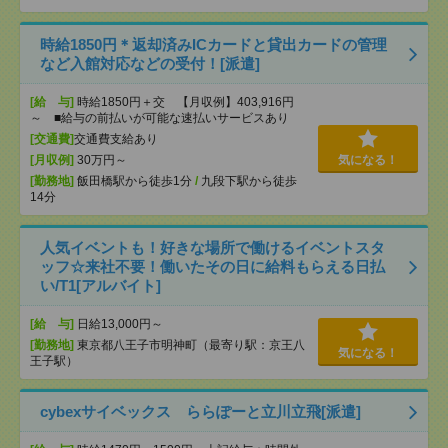
時給1850円＊返却済みICカードと貸出カードの管理
など入館対応などの受付！[派遣]
[給 与]
時給1850円＋交 【月収例】403,916円
～ ■給与の前払いが可能な速払いサービスあり
[交通費]
交通費支給あり
[月収例]
30万円～
気になる！
[勤務地]
飯田橋駅から徒歩1分
/
九段下駅から徒歩
14分
人気イベントも！好きな場所で働けるイベントスタ
ッフ☆来社不要！働いたその日に給料もらえる日払
い/T1[アルバイト]
[給 与]
日給13,000円～
[勤務地]
東京都八王子市明神町（最寄り駅：京王八
気になる！
王子駅）
cybexサイベックス ららぽーと立川立飛[派遣]