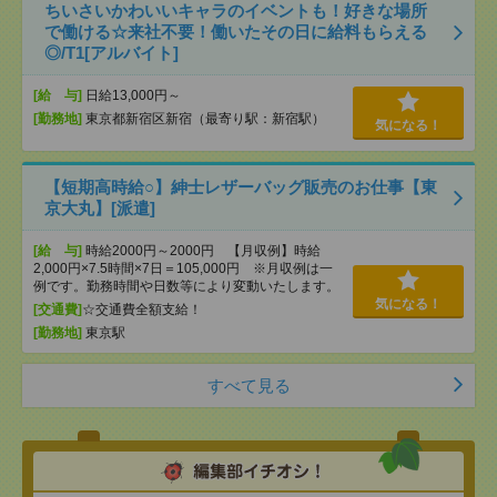
ちいさいかわいいキャラのイベントも！好きな場所
で働ける☆来社不要！働いたその日に給料もらえる
◎/T1[アルバイト]
[給 与]
日給13,000円～
[勤務地]
東京都新宿区新宿（最寄り駅：新宿駅）
気になる！
【短期高時給○】紳士レザーバッグ販売のお仕事【東
京大丸】[派遣]
[給 与]
時給2000円～2000円 【月収例】時給
2,000円×7.5時間×7日＝105,000円 ※月収例は一
例です。勤務時間や日数等により変動いたします。
気になる！
[交通費]
☆交通費全額支給！
[勤務地]
東京駅
すべて見る