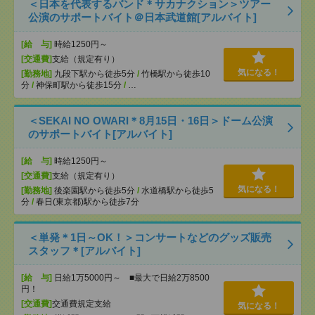
＜日本を代表するバンド＊サカナクション＞ツアー
公演のサポートバイト＠日本武道館[アルバイト]
[給 与]
時給1250円～
[交通費]
支給（規定有り）
気になる！
[勤務地]
九段下駅から徒歩5分
/
竹橋駅から徒歩10
分
/
神保町駅から徒歩15分
/
…
＜SEKAI NO OWARI＊8月15日・16日＞ドーム公演
のサポートバイト[アルバイト]
[給 与]
時給1250円～
[交通費]
支給（規定有り）
気になる！
[勤務地]
後楽園駅から徒歩5分
/
水道橋駅から徒歩5
分
/
春日(東京都)駅から徒歩7分
＜単発＊1日～OK！＞コンサートなどのグッズ販売
スタッフ＊[アルバイト]
[給 与]
日給1万5000円～ ■最大で日給2万8500
円！
[交通費]
交通費規定支給
気になる！