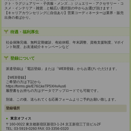
クト・ラグジュアリー・子供服・メンズ…）ジュエリー・アクセサリー・コ
スメ・インテリア・雑貨…と幅広い選択肢の中からお選び頂けます！
【キャリアカウンセリングに自信あり】営業コーディネーターは業界・販売
出身の者ばかり。
待遇・福利厚生
社会保険完備、無料定期健診、有給休暇、年末調整、資格支援制度、Vポイ
ント制度、お友達紹介キャンペーンなど
登録について
派遣登録は「電話登録」または「WEB登録」からお選びいただけます。
【WEB登録】
ご希望の方は下記から
https://forms.gle/E76i1keTP5XHvAus6
履歴書をお持ちの方はデータでアップロードでも可能です。
別途、この後、送られてくる応募フォームよりご予約お願い致します。
登録場所
東京オフィス
〒160-0022 東京都新宿区新宿3-1-24 京王新宿三丁目ビル2F
TEL: 03-5919-0260 FAX: 03-3356-0320