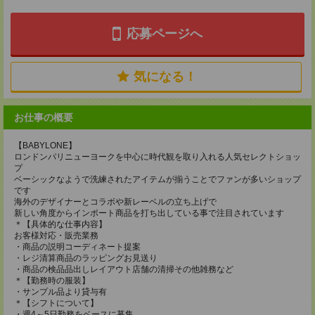
応募ページへ
気になる！
お仕事の概要
【BABYLONE】
ロンドンパリニューヨークを中心に時代観を取り入れる人気セレクトショッ
プ
ベーシックなようで洗練されたアイテムが揃うことでファンが多いショップ
です
海外のデザイナーとコラボや新レーベルの立ち上げで
新しい角度からインポート商品を打ち出している事で注目されています
＊【具体的な仕事内容】
お客様対応・販売業務
・商品の説明コーディネート提案
・レジ清算商品のラッピングお見送り
・商品の検品品出しレイアウト店舗の清掃その他雑務など
＊【勤務時の服装】
・サンプル品より貸与有
＊【シフトについて】
・週4～5日勤務をベースに募集