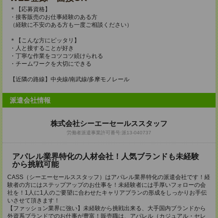
＊【応募資格】
・接客販売のお仕事経験のある方
（経験に不安のある方も一度ご相談ください）
＊【こんな方にピッタリ】
・人と接することが好き
・丁寧な作業をコツコツ続けられる
・チームワークを大切にできる
【近隣の路線】中央線/南武線/多摩モノレール
派遣会社情報
株式会社シーエーセールススタッフ
労働者派遣事業許可番号:派13-040737
アパレル業界特化の人材会社！人気ブランドも未経験
から挑戦可能
CASS（シーエーセールススタッフ）はアパレル業界特化の派遣会社です！経
験者の方にはステップアップのお仕事を！未経験者には手厚いフォローの会
社を！1人に1人のご要望に合わせたキャリアプランの形成をしっかりお手伝
いさせて頂きます！
【ファッション業界に強い】未経験から挑戦出来る、大手国内ブランドから
外資系ブランドでのお仕事が豊富！販売職は、アパレル（カジュアル・セレ