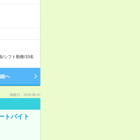
由
/
シフト勤務
/
10名
細へ
掲載日：2026.08.03
ートバイト