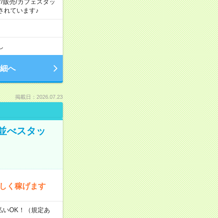
付/販売/カフェスタッ
されています♪
し
細へ
掲載日：2026.07.23
並べスタッ
楽しく稼げます
払いOK！（規定あ