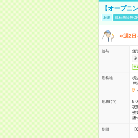
【オープニン
派遣
職種未経験O
≪週2日
無
給与
交
横
勤務地
戸
9:
勤務時間
夜
残
望
【
期間