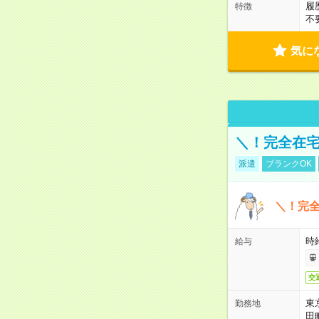
履
特徴
不
気に
＼！完全在宅
派遣
ブランクOK
＼！完全
時
給与
交
東
勤務地
田