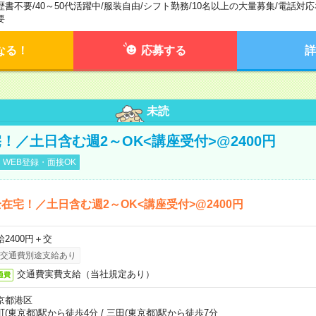
歴書不要
/
40～50代活躍中
/
服装自由
/
シフト勤務
/
10名以上の大量募集
/
電話対応
要
なる！
応募する
詳
未読
！／土日含む週2～OK<講座受付>@2400円
WEB登録・面接OK
在宅！／土日含む週2～OK<講座受付>@2400円
給2400円＋交
交通費別途支給あり
交通費実費支給（当社規定あり）
通費
京都港区
町(東京都)駅から徒歩4分
/
三田(東京都)駅から徒歩7分