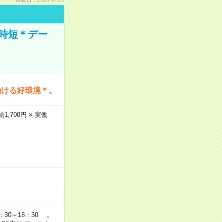
時短＊デー
働ける好環境＊。
,700円 × 実働
：30～18：30 。