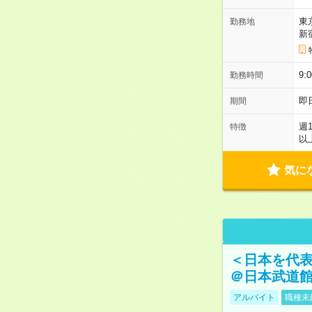
東
勤務地
新
9:
勤務時間
即
期間
週
特徴
以
気に
＜日本を代
＠日本武道
アルバイト
職種未