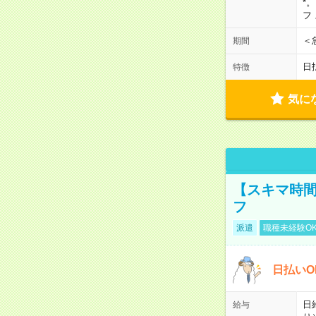
*
フ
＜
期間
日
特徴
気に
【スキマ時間
フ
派遣
職種未経験O
日払いO
日
給与