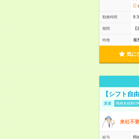
8:
勤務時間
【
期間
履
特徴
気に
【シフト自由
派遣
職種未経験O
来社不要
時
給与