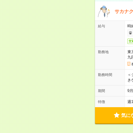
サカナク
時
給与
交
東
勤務地
九
＜シ
勤務時間
き
9
期間
週
特徴
気に