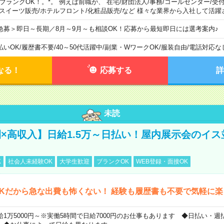
。ブランクOK！。*。 例えば前職が、 在宅/財団法人/事務/コールセンター/受
 スイーツ販売/ホテルフロント/化粧品販売/など 様々な業界から入社して活躍
急募＞即日～長期／8月～9月～も相談OK！応募から最短即日には選考案内♪
払いOK
/
履歴書不要
/
40～50代活躍中
/
副業・WワークOK
/
服装自由
/
電話対応な
なる！
応募する
詳
未読
×高収入】日給1.5万～日払い！屋内展示会のイス
K
社会人未経験OK
大学生歓迎
ブランクOK
WEB登録・面接OK
Kだから急な出費も怖くない！ 経験も履歴書も不要で気軽に
給1万5000円～※実働5時間で日給7000円のお仕事もあります ◆日払い・週