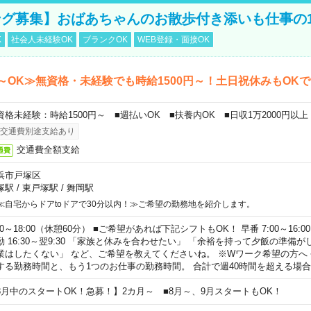
グ募集】おばあちゃんのお散歩付き添いも仕事の
K
社会人未経験OK
ブランクOK
WEB登録・面接OK
～OK≫無資格・未経験でも時給1500円～！土日祝休みもOK
資格未経験：時給1500円～ ■週払いOK ■扶養内OK ■日収1万2000円以上
交通費別途支給あり
交通費全額支給
通費
浜市戸塚区
塚駅
/
東戸塚駅
/
舞岡駅
≪自宅からドアtoドアで30分以内！≫ご希望の勤務地を紹介します。
00～18:00（休憩60分） ■ご希望があれば下記シフトもOK！ 早番 7:00～16:00 遅
勤 16:30～翌9:30 「家族と休みを合わせたい」 「余裕を持って夕飯の準備
業はしたくない」 など、ご希望を教えてくださいね。 ※Wワーク希望の方へ
する勤務時間と、もう1つのお仕事の勤務時間。 合計で週40時間を超える場
8月中のスタートOK！急募！】2カ月～ ■8月～、9月スタートもOK！