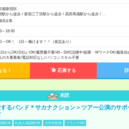
京都新宿区
宿駅から徒歩
/
新宿三丁目駅から徒歩
/
高田馬場駅から徒歩
/
…
物流企業
00～18:00
日～OK！ 1日～働けます＾＾（規定あり）
1日からOK
/
日払いOK
/
履歴書不要
/
40～50代活躍中
/
副業・WワークOK
/
服装自
上の大量募集
/
電話対応なし
/
パソコンスキル不要
なる！
応募する
詳
未読
表するバンド＊サカナクション＞ツアー公演のサポ
館
経験OK
社会人未経験OK
大学生歓迎
ブランクOK