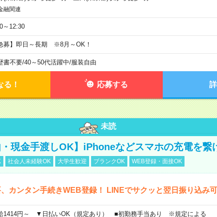
金融関連
30～12:30
急募】即日～長期 ※8月～OK！
歴書不要
/
40～50代活躍中
/
服装自由
なる！
応募する
詳
未読
・現金手渡しOK】iPhoneなどスマホの充電を繋
K
社会人未経験OK
大学生歓迎
ブランクOK
WEB登録・面接OK
、カンタン手続きWEB登録！ LINEでサクッと翌日振り込み
給1414円～ ▼日払いOK（規定あり） ■初勤務手当あり ※規定による