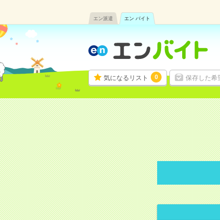
エン派遣
エン バイト
0
気になるリスト
保存した希