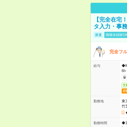
【完全在宅！
タ入力・事
派遣
職種未経験O
完全フ
◆
給与
6h
交
月
東
勤務地
竹
◆
勤務時間