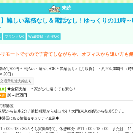
未読
】難しい業務なし＆電話なし！ゆっくりの11時～
務
K
ブランクOK
WEB登録・面接OK
ルリモートですので子育てしながらや、オフィスから遠い方も
時給1,700円＊日払い・週払いOK＊昇給あり♪【月収例】 ・約204,000円 （時給1
 × 20日）
交通費別途支給あり
◆全額支給 ＊家が少し遠くても安心！
通費
20～25万円
収例
京都港区
芝駅から徒歩2分
/
浜松町駅から徒歩4分
/
大門(東京都)駅から徒歩5分
/
…
◆港区にある情報セキュリティ企業◆
11：00～18：30のうち実働6時間、休憩60分 ※11：00～18：00 または 11