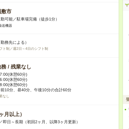
稲敷市
勤可能／駐車場完備（徒歩1分）
輸送機器
（勤務先による）
フト制／週2日～4日のシフト制
務 / 残業なし
-17:00(休憩60分)
-16:00(休憩60分)
-18:00(休憩60分)
前10分、昼40分、午後10分の合計60分
業なし
ヶ月以上）
／即日～長期（初回2ヶ月、以降3ヶ月更新）