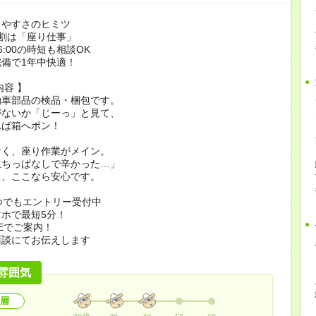
きやすさのヒミツ
割は「座り仕事」
16:00の時短も相談OK
備で1年中快適！
内容 】
動車部品の検品・梱包です。
がないか「じーっ」と見て、
れば箱へポン！
なく、座り作業がメイン。
立ちっぱなしで辛かった…」
も、ここなら安心です。
つでもエントリー受付中
ホで最短5分！
NEでご案内！
面談にてお伝えします
雰囲気
層