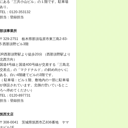
にある「三共小山ビル」の１階です。駐車場
あり。
TEL：0120-353132
担当：登録担当
那須事業所
〒329-2751 栃木県那須塩原市東三島2-83-
5 西那須野ビル3階
JR西那須野駅より徒歩20分 （西那須野駅より
北西方向）
国道4号線と国道400号線が交差する「三島北
交差点」の「マクドナルド」の斜め向かいに
ある、白い4階建てビルの3階です。
（ 駐車場：ビル１階、敷地内の一部に駐車場
が併設されています。北側の空いているとこ
ろへ停めてください）
TEL：0120-897731
担当：登録担当
筑西支店
〒308-0041 茨城県筑西市乙836番地 ヤマ
タビル1F