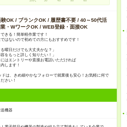
20代
30
40
50
60
OK / ブランクOK / 履歴書不要 / 40～50代活
 副業・WワークOK / WEB登録・面接OK
らできる！簡単軽作業です！
業ではないので初めての方にもおすすめです！
ける曜日だけでも大丈夫かな？」
内容をもっと詳しく知りたい！」
きにはエントリーや直接お電話いただければ
案内します！
ッドは、きめ細やかなフォローで就業後も安心！お気軽に何で
ください！
輸送機器
量！電子部品や機器の製造や組み立て製造をしている企業で