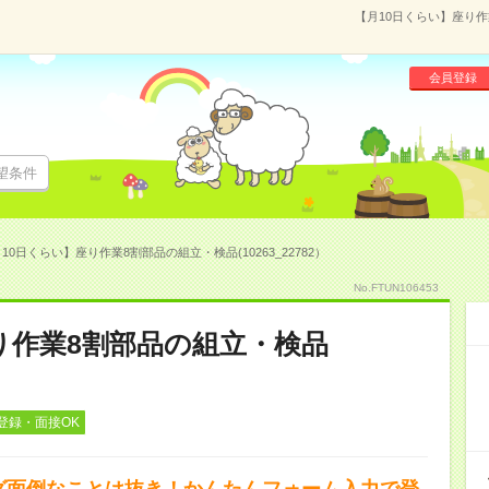
【月10日くらい】座り作業
会員登録
望条件
10日くらい】座り作業8割部品の組立・検品(10263_22782）
No.FTUN106453
り作業8割部品の組立・検品
登録・面接OK
スグ面倒なことは抜き！かんたんフォーム入力で登