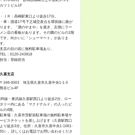
カツミビル1F
・ＪＲ：高崎駅東口より徒歩17分。
・車：国道17号下之城交差点を環状線に曲が
ります。「酒のやまや」を過ぎ、左側にラー
メン店の看板があります。その隣のビルの1階
です。向かいに「シューマート」がありま
す。
支店の目の前に無料駐車場あり。
TEL：0120-243918
担当：登録担当
久喜支店
〒346-0003 埼玉県久喜市久喜中央1-1-3
熊谷ビル4F
JR線・東武線久喜駅西口より徒歩2分。ロー
タリー内にある「マクドナルド」の入ったビ
ルの4階。
駐車場：久喜市営駅前駐車場の無料駐車場サ
ービスチケットを差し上げます（久喜駅西口
より徒歩3分。住所：久喜市久喜中央1-1061-
50）。詳しくはお電話でお問い合わせくださ