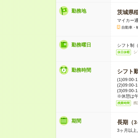
勤務地
茨城県
マイカー通
自動車・
勤務曜日
シフト制
シ
休日休暇
勤務時間
シフト勤
(1)09:00
(2)09:00
(3)09:00
※休憩は午
残
残業時間
期間
長期（3
3ヶ月以上