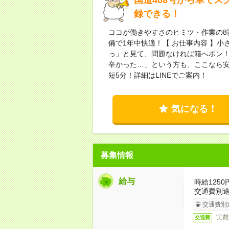
録できる！
ココが働きやすさのヒミツ・作業の8割
備で1年中快適！【 お仕事内容 】
っ」と見て、問題なければ箱へポン
辛かった…」という方も、ここなら安
短5分！詳細はLINEでご案内！
気になる！
募集情報
給与
時給1250
交通費別
交通費別
実費
交通費