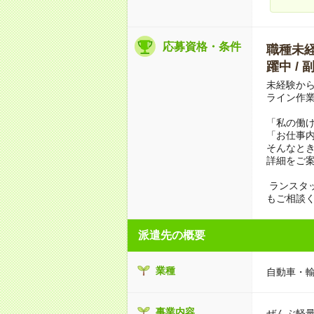
応募資格・条件
職種未経験
躍中 /
未経験か
ライン作
「私の働
「お仕事
そんなと
詳細をご
ランスタ
もご相談
派遣先の概要
業種
自動車・
事業内容
ぜんぶ軽