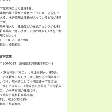
下館駅南口より徒歩1分。
建物の屋上看板に緑色で「ＹＳＫ」と記して
ある、水戸信用金庫様が入っているビルの1階
です。
駐車場あり（建物並びの緑色フェンスの砂利
駐車場がございます。右側の奥から4台をご利
用ください）
TEL：0120-10-6698
担当：登録担当
古河支店
〒306-0013 茨城県古河市東本町2-4-1
・JR古河駅「東口」より徒歩10分、車5分。
・古河駅東口からまっすぐ伸びる十間道路沿
いです。駅を背にして十間道路を下妻方面
（東）に向かい、4号線との交差点「古河駅入
口」の手前右側の建物です。
支店前に無料駐車場完備。
TEL：0120-33-6254
担当：登録担当