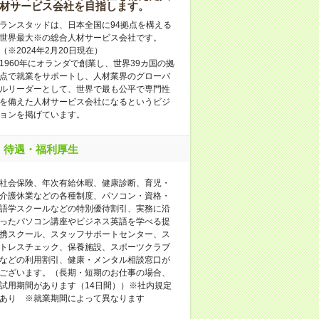
材サービス会社を目指します。
ランスタッドは、日本全国に94拠点を構える
世界最大※の総合人材サービス会社です。
（※2024年2月20日現在）
1960年にオランダで創業し、世界39カ国の拠
点で就業をサポートし、人材業界のグローバ
ルリーダーとして、世界で最も公平で専門性
を備えた人材サービス会社になるというビジ
ョンを掲げています。
待遇・福利厚生
社会保険、年次有給休暇、健康診断、育児・
介護休業などの各種制度、パソコン・資格・
語学スクールなどの特別優待割引、実務に沿
ったパソコン講座やビジネス英語を学べる提
携スクール、スタッフサポートセンター、ス
トレスチェック、保養施設、スポーツクラブ
などの利用割引、健康・メンタル相談窓口が
ございます。（長期・短期のお仕事の場合、
試用期間があります（14日間））※社内規定
あり ※就業期間によって異なります