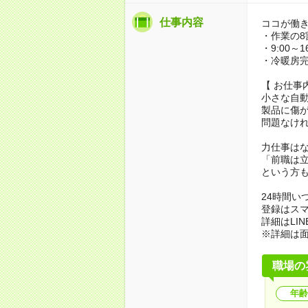
仕事内容
ココが働
・作業の8
・9:00～
・冷暖房完
【 お仕事
小さな自
製品に傷
問題なけ
力仕事は
「前職は
という方
24時間い
登録はスマ
詳細はLI
※詳細は
職場の
年齢