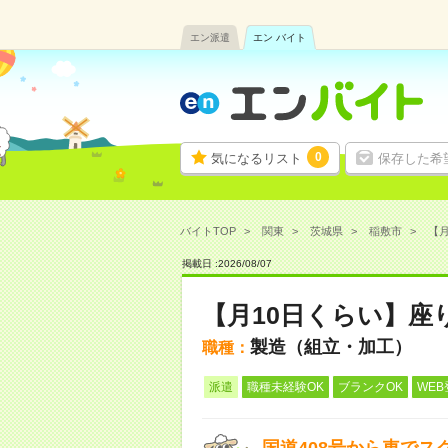
エン派遣
エン バイト
0
気になるリスト
保存した希
バイトTOP
関東
茨城県
稲敷市
【月
掲載日 :
2026
/
08
/
07
【月10日くらい】座
製造（組立・加工）
職種：
派遣
職種未経験OK
ブランクOK
WEB
国道408号から車で