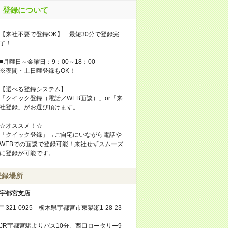
登録について
【来社不要で登録OK】 最短30分で登録完
了！
■月曜日～金曜日：9：00～18：00
※夜間・土日曜登録もOK！
【選べる登録システム】
「クイック登録（電話／WEB面談）」or「来
社登録」がお選び頂けます。
☆オススメ！☆
「クイック登録」→ご自宅にいながら電話や
WEBでの面談で登録可能！来社せずスムーズ
に登録が可能です。
登録場所
宇都宮支店
〒321-0925 栃木県宇都宮市東簗瀬1-28-23
JR宇都宮駅よりバス10分。西口ロータリー9