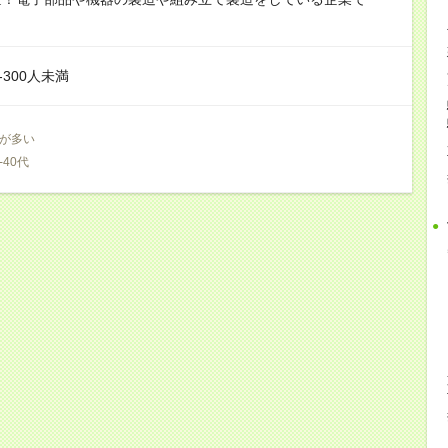
‐300人未満
が多い
-40代