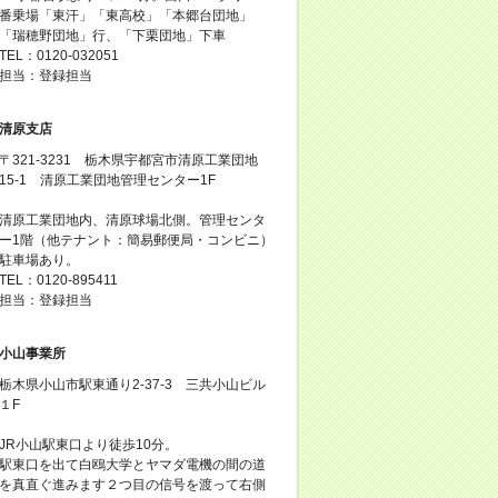
番乗場「東汗」「東高校」「本郷台団地」
「瑞穂野団地」行、「下栗団地」下車
TEL：0120-032051
担当：登録担当
清原支店
〒321-3231 栃木県宇都宮市清原工業団地
15-1 清原工業団地管理センター1F
清原工業団地内、清原球場北側。管理センタ
ー1階（他テナント：簡易郵便局・コンビニ）
駐車場あり。
TEL：0120-895411
担当：登録担当
小山事業所
栃木県小山市駅東通り2-37-3 三共小山ビル
１F
JR小山駅東口より徒歩10分。
駅東口を出て白鴎大学とヤマダ電機の間の道
を真直ぐ進みます２つ目の信号を渡って右側