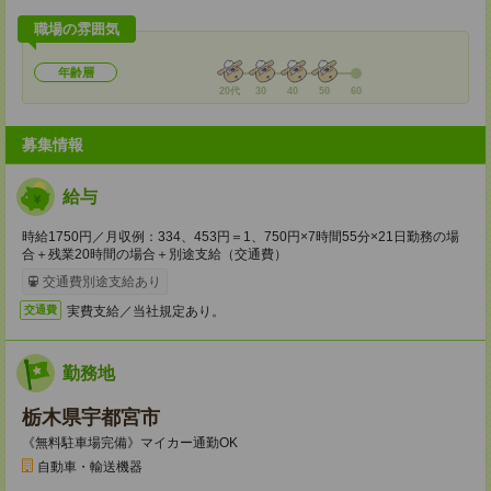
職場の雰囲気
年齢層
20代
30
40
50
60
募集情報
給与
時給1750円／月収例：334、453円＝1、750円×7時間55分×21日勤務の場
合＋残業20時間の場合＋別途支給（交通費）
交通費別途支給あり
実費支給／当社規定あり。
交通費
勤務地
栃木県宇都宮市
《無料駐車場完備》マイカー通勤OK
自動車・輸送機器