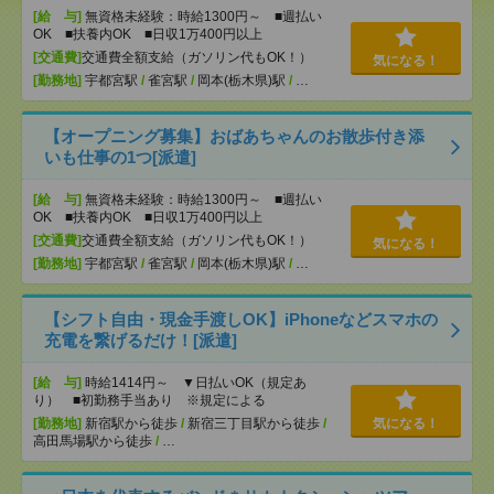
[給 与]
無資格未経験：時給1300円～ ■週払い
OK ■扶養内OK ■日収1万400円以上
[交通費]
交通費全額支給（ガソリン代もOK！）
気になる！
[勤務地]
宇都宮駅
/
雀宮駅
/
岡本(栃木県)駅
/
…
【オープニング募集】おばあちゃんのお散歩付き添
いも仕事の1つ[派遣]
[給 与]
無資格未経験：時給1300円～ ■週払い
OK ■扶養内OK ■日収1万400円以上
[交通費]
交通費全額支給（ガソリン代もOK！）
気になる！
[勤務地]
宇都宮駅
/
雀宮駅
/
岡本(栃木県)駅
/
…
【シフト自由・現金手渡しOK】iPhoneなどスマホの
充電を繋げるだけ！[派遣]
[給 与]
時給1414円～ ▼日払いOK（規定あ
り） ■初勤務手当あり ※規定による
[勤務地]
新宿駅から徒歩
/
新宿三丁目駅から徒歩
/
気になる！
高田馬場駅から徒歩
/
…