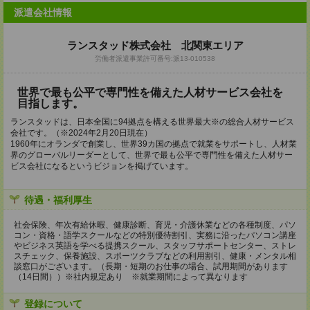
派遣会社情報
ランスタッド株式会社 北関東エリア
労働者派遣事業許可番号:派13-010538
世界で最も公平で専門性を備えた人材サービス会社を
目指します。
ランスタッドは、日本全国に94拠点を構える世界最大※の総合人材サービス
会社です。（※2024年2月20日現在）
1960年にオランダで創業し、世界39カ国の拠点で就業をサポートし、人材業
界のグローバルリーダーとして、世界で最も公平で専門性を備えた人材サー
ビス会社になるというビジョンを掲げています。
待遇・福利厚生
社会保険、年次有給休暇、健康診断、育児・介護休業などの各種制度、パソ
コン・資格・語学スクールなどの特別優待割引、実務に沿ったパソコン講座
やビジネス英語を学べる提携スクール、スタッフサポートセンター、ストレ
スチェック、保養施設、スポーツクラブなどの利用割引、健康・メンタル相
談窓口がございます。（長期・短期のお仕事の場合、試用期間があります
（14日間））※社内規定あり ※就業期間によって異なります
登録について