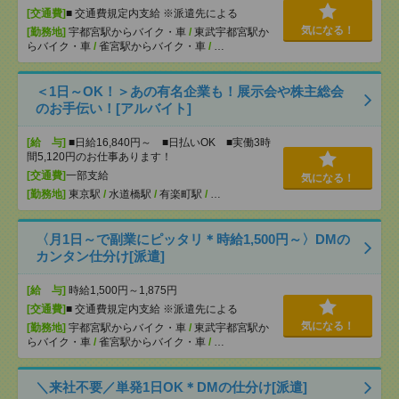
[交通費]
■ 交通費規定内支給 ※派遣先による
気になる！
[勤務地]
宇都宮駅からバイク・車
/
東武宇都宮駅か
らバイク・車
/
雀宮駅からバイク・車
/
…
＜1日～OK！＞あの有名企業も！展示会や株主総会
のお手伝い！[アルバイト]
[給 与]
■日給16,840円～ ■日払いOK ■実働3時
間5,120円のお仕事あります！
[交通費]
一部支給
気になる！
[勤務地]
東京駅
/
水道橋駅
/
有楽町駅
/
…
〈月1日～で副業にピッタリ＊時給1,500円～〉DMの
カンタン仕分け[派遣]
[給 与]
時給1,500円～1,875円
[交通費]
■ 交通費規定内支給 ※派遣先による
気になる！
[勤務地]
宇都宮駅からバイク・車
/
東武宇都宮駅か
らバイク・車
/
雀宮駅からバイク・車
/
…
＼来社不要／単発1日OK＊DMの仕分け[派遣]