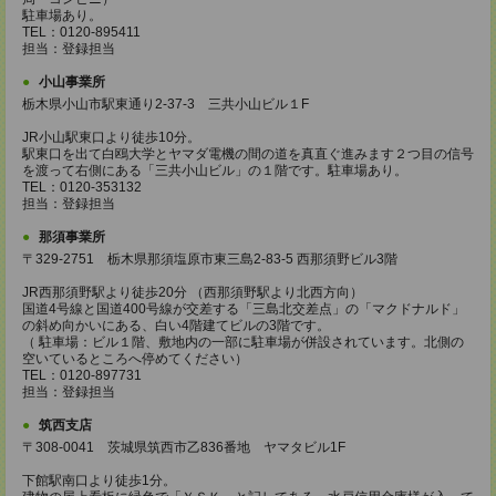
駐車場あり。
TEL：0120-895411
担当：登録担当
小山事業所
栃木県小山市駅東通り2-37-3 三共小山ビル１F
JR小山駅東口より徒歩10分。
駅東口を出て白鴎大学とヤマダ電機の間の道を真直ぐ進みます２つ目の信号
を渡って右側にある「三共小山ビル」の１階です。駐車場あり。
TEL：0120-353132
担当：登録担当
那須事業所
〒329-2751 栃木県那須塩原市東三島2-83-5 西那須野ビル3階
JR西那須野駅より徒歩20分 （西那須野駅より北西方向）
国道4号線と国道400号線が交差する「三島北交差点」の「マクドナルド」
の斜め向かいにある、白い4階建てビルの3階です。
（ 駐車場：ビル１階、敷地内の一部に駐車場が併設されています。北側の
空いているところへ停めてください）
TEL：0120-897731
担当：登録担当
筑西支店
〒308-0041 茨城県筑西市乙836番地 ヤマタビル1F
下館駅南口より徒歩1分。