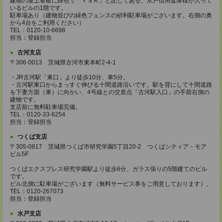
建物の屋上看板に緑色で「ＹＳＫ」と記してある、水戸信用金庫様が入って
いるビルの1階です。
駐車場あり（建物並びの緑色フェンスの砂利駐車場がございます。右側の奥
から4台をご利用ください）
TEL：0120-10-6698
担当：登録担当
古河支店
〒306-0013 茨城県古河市東本町2-4-1
・JR古河駅「東口」より徒歩10分、車5分。
・古河駅東口からまっすぐ伸びる十間道路沿いです。駅を背にして十間道路
を下妻方面（東）に向かい、4号線との交差点「古河駅入口」の手前右側の
建物です。
支店前に無料駐車場完備。
TEL：0120-33-6254
担当：登録担当
つくば支店
〒305-0817 茨城県つくば市研究学園5丁目20-2 つくばシティア・モア
ビル5F
つくばエクスプレス研究学園駅より徒歩6分、ガラス張りの5階建てのビル
です。
ビル北側に駐車場がございます（無料サービス券をご用意しております）。
TEL：0120-267073
担当：登録担当
水戸支店