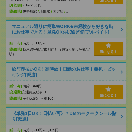
気になる！
[月収例]
20～25万円
[勤務地]
伊勢崎駅
/
境町駅
/
国定駅
/
…
マニュアル通りに簡単WORK◆未経験から好きな時
にお仕事できる！単発OK◎試験監督[アルバイト]
[給 与]
時給1,300円～
[勤務地]
栃木県宇都宮市川向町（最寄り駅：宇都宮
気になる！
駅）
給与即払いOK！高時給！日勤のお仕事！梱包・ピッ
キング[派遣]
[給 与]
時給1340円
[交通費]
交通費支給有り
気になる！
[勤務地]
宇都宮駅から車10分
《単発1日OK！日払い可》＊DMのモクモクシール貼
り[派遣]
[給 与]
時給1,500円～1,875円