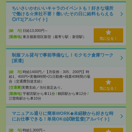
ちいさいかわいいキャラのイベントも！好きな場所
で働ける☆来社不要！働いたその日に給料もらえる
◎/T1[アルバイト]
[給 与]
日給13,000円～
[勤務地]
東京都新宿区新宿（最寄り駅：新宿駅）
気になる！
制服フル貸与で事前準備なし！モクモク倉庫ワーク
[派遣]
[給 与]
時給1400円／【月収例：305、200円】時
給1、400円×実働8時間×21日勤務+残業40時間の場
合（交通費別途支給）
[交通費]
実費支給／当社規定あり。
気になる！
[勤務地]
宇都宮駅から車11分
/
鶴田駅から車12分
/
江曽島駅から車10分
マニュアル通りに簡単WORK◆未経験から好きな時
にお仕事できる！単発OK◎試験監督[アルバイト]
[給 与]
時給1,300円～