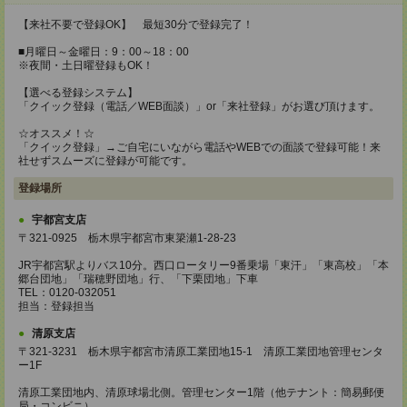
【来社不要で登録OK】 最短30分で登録完了！
■月曜日～金曜日：9：00～18：00
※夜間・土日曜登録もOK！
【選べる登録システム】
「クイック登録（電話／WEB面談）」or「来社登録」がお選び頂けます。
☆オススメ！☆
「クイック登録」→ご自宅にいながら電話やWEBでの面談で登録可能！来
社せずスムーズに登録が可能です。
登録場所
宇都宮支店
〒321-0925 栃木県宇都宮市東簗瀬1-28-23
JR宇都宮駅よりバス10分。西口ロータリー9番乗場「東汗」「東高校」「本
郷台団地」「瑞穂野団地」行、「下栗団地」下車
TEL：0120-032051
担当：登録担当
清原支店
〒321-3231 栃木県宇都宮市清原工業団地15-1 清原工業団地管理センタ
ー1F
清原工業団地内、清原球場北側。管理センター1階（他テナント：簡易郵便
局・コンビニ）