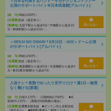
＜日本を代表するバンド＊サカナクション＞ツアー
公演のサポートバイト＠日本武道館[アルバイト]
[給 与]
時給1250円～
[交通費]
支給（規定有り）
気になる！
[勤務地]
九段下駅から徒歩5分
/
竹橋駅から徒歩10
分
/
神保町駅から徒歩15分
/
…
＜SEKAI NO OWARI＊8月15日・16日＞ドーム公演
のサポートバイト[アルバイト]
[給 与]
時給1250円～
[交通費]
支給（規定有り）
気になる！
[勤務地]
後楽園駅から徒歩5分
/
水道橋駅から徒歩5
分
/
春日(東京都)駅から徒歩7分
入浴ナシ＊夜勤でゆったり見守りだけ＊週1日～無理
なく働ける[派遣]
[給 与]
日収3.1万円～（日勤時給1750円） ■月
収例25.2万円～（夜勤月8回勤務の場合）
[交通費]
交通費全額支給 ■ガソリン代も全額支給
（規定あり） ■無料駐車場もご相談ください