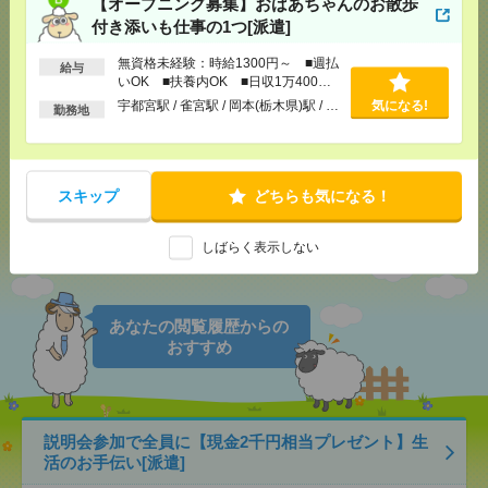
【オープニング募集】おばあちゃんのお散歩
付き添いも仕事の1つ[派遣]
無資格未経験：時給1300円～ ■週払
給与
いOK ■扶養内OK ■日収1万400円
応募ページへ
以上
宇都宮駅 / 雀宮駅 / 岡本(栃木県)駅 / …
気になる!
勤務地
気になる！
スキップ
どちらも気になる！
シェア
ツイート
ブックマーク
しばらく表示しない
あなたの閲覧履歴からの
おすすめ
説明会参加で全員に【現金2千円相当プレゼント】生
活のお手伝い[派遣]