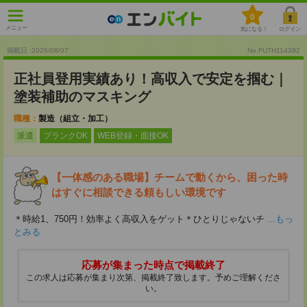
0
メニュー
気になる！
ログイン
掲載日 :2026
/
08
/
07
No.FUTH114392
正社員登用実績あり！高収入で安定を掴む｜
塗装補助のマスキング
職種：
製造（組立・加工）
派遣
ブランクOK
WEB登録・面接OK
【一体感のある職場】チームで動くから、困った時
はすぐに相談できる頼もしい環境です
＊時給1、750円！効率よく高収入をゲット＊ひとりじゃないチ
...もっ
とみる
応募が集まった時点で掲載終了
この求人は応募が集まり次第、掲載終了致します。予めご理解くださ
い。