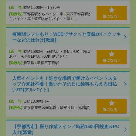
[給 与]
時給1,500円～1,875円
[勤務地]
宇都宮駅からバイク・車
/
東武宇都宮駅か
気になる！
らバイク・車
/
雀宮駅からバイク・車
/
…
短時間シフトあり！WEBでサクッと登録OK＊クッキ
ーなどの仕分け[派遣]
[給 与]
時給1500円 ■日払い・週払いOK！(規定
あり) ■現金日払いもOK(規定あり)
気になる！
[勤務地]
新宿駅
/
新宿三丁目駅
人気イベントも！好きな場所で働けるイベントスタ
ッフ☆来社不要！働いたその日に給料もらえる日払
い/T1[アルバイト]
[給 与]
日給13,000円～
[勤務地]
東京都豊島区南池袋（最寄り駅：池袋駅）
気になる！
【宇都宮市】座り作業メイン／時給1500円検査＆PC
入力[派遣]