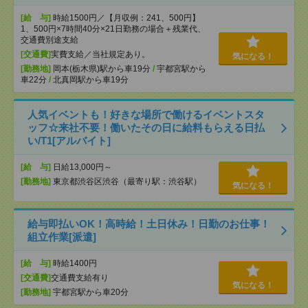
[給 与]
時給1500円／【月収例：241、500円】
1、500円×7時間40分×21日勤務の場合＋残業代、
交通費別途支給
[交通費]
実費支給／当社規定あり。
気になる！
[勤務地]
岡本(栃木県)駅から車19分
/
宇都宮駅から
車22分
/
北真岡駅から車19分
人気イベントも！好きな場所で働けるイベントスタ
ッフ☆来社不要！働いたその日に給料もらえる日払
い/T1[アルバイト]
[給 与]
日給13,000円～
[勤務地]
東京都渋谷区渋谷（最寄り駅：渋谷駅）
気になる！
給与即払いOK！高時給！土日休み！日勤のお仕事！
組立作業[派遣]
[給 与]
時給1400円
[交通費]
交通費支給有り
気になる！
[勤務地]
宇都宮駅から車20分