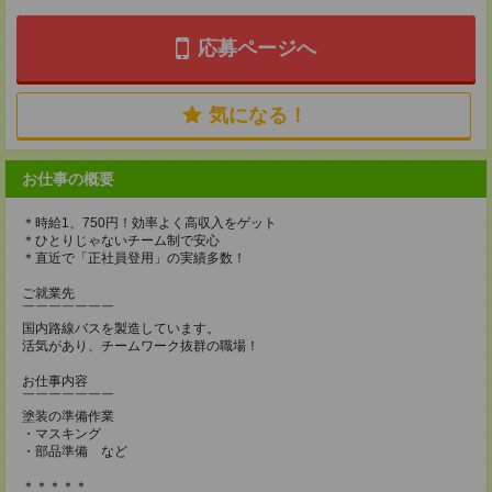
応募ページへ
気になる！
お仕事の概要
＊時給1、750円！効率よく高収入をゲット
＊ひとりじゃないチーム制で安心
＊直近で「正社員登用」の実績多数！
ご就業先
￣￣￣￣￣￣￣
国内路線バスを製造しています。
活気があり、チームワーク抜群の職場！
お仕事内容
￣￣￣￣￣￣￣
塗装の準備作業
・マスキング
・部品準備 など
＊＊＊＊＊