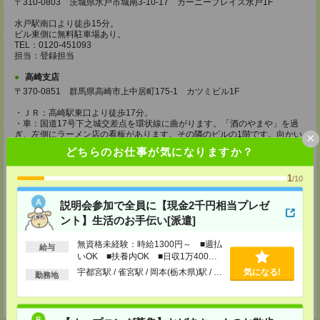
〒310-0803 茨城県水戸市城南3-10-17 カーニープレイス水戸1F
水戸駅南口より徒歩15分。
ビル東側に無料駐車場あり。
TEL：0120-451093
担当：登録担当
高崎支店
〒370-0851 群馬県高崎市上中居町175-1 カツミビル1F
・ＪＲ：高崎駅東口より徒歩17分。
・車：国道17号下之城交差点を環状線に曲がります。「酒のやまや」を過
ぎ、左側にラーメン店の看板があります。その隣のビルの1階です。向かい
×
に「シューマート」があります。
どちらのお仕事が気になりますか？
支店の目の前に無料駐車場あり。
TEL：0120-243918
担当：登録担当
1
/10
久喜支店
説明会参加で全員に【現金2千円相当プレゼ
〒346-0003 埼玉県久喜市久喜中央1-1-3 熊谷ビル4F
ント】生活のお手伝い[派遣]
JR線・東武線久喜駅西口より徒歩2分。ロータリー内にある「マクドナル
無資格未経験：時給1300円～ ■週払
ド」の入ったビルの4階。
給与
駐車場：久喜市営駅前駐車場の無料駐車場サービスチケットを差し上げます
いOK ■扶養内OK ■日収1万400円
（久喜駅西口より徒歩3分。住所：久喜市久喜中央1-1061-50）。詳しくは
以上
宇都宮駅 / 雀宮駅 / 岡本(栃木県)駅 / …
気になる!
勤務地
お電話でお問い合わせください。
TEL：050-1746-0006
担当：登録担当