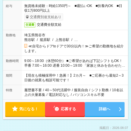
無資格未経験：時給1350円～ ■週払いOK ■扶養内OK ■日
給与
収1万800円以上
交通費別途支給あり
交通費全額支給
交通費
埼玉県熊谷市
勤務地
熊谷駅
/
籠原駅
/
上熊谷駅
/
…
≪自宅からドアtoドアで30分以内！≫ご希望の勤務地を紹介
します。
9:00～18:00（休憩60分） ■ご希望があれば下記シフトもOK！
勤務時間
早番 7:00～16:00 遅番 10:00～19:00 「家族と休みを合わせた
い」 「余裕を持って夕飯の準備がしたい」 「できれば残業はし
たくない」 など、ご希望を教えてくださいね。 ※Wワーク希望
【現在も積極採用中！急募！】2カ月～ ■ご応募から最短2～3
期間
の方へ 今ご覧のお仕事で希望する勤務時間と、もう1つのお仕事
日後の就業も相談可能です！
の勤務時間。 合計で週40時間を超える場合は応募できません。
履歴書不要
/
40～50代活躍中
/
服装自由
/
シフト勤務
/
10名以
特徴
上の大量募集
/
電話対応なし
/
パソコンスキル不要
気になる！
応募する
詳細へ
掲載日：2026.08.07