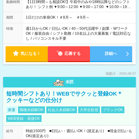
【1日3時間～も相談OK!】午前中のみや18時以降などのシフト
勤務時間
あり！ シフト例 ▼9:00～12:00 ▼9:00～17:00 ▼10:00～19:00
▼18:00～21:00
1日だけの単発OK！＃8月～ ＃9月～
期間
週1日からOK
/
日払いOK
/
40～50代活躍中
/
副業・Wワーク
特徴
OK
/
服装自由
/
シフト勤務
/
10名以上の大量募集
/
電話対応な
し
/
パソコンスキル不要
気になる！
応募する
詳細へ
掲載日：2026.08.07
未読
短時間シフトあり！WEBでサクッと登録OK＊
クッキーなどの仕分け
派遣
職種未経験OK
社会人未経験OK
大学生歓迎
ブランクOK
WEB登録・面接OK
時給1500円 ■日払い・週払いOK！(規定あり) ■現金日払いも
給与
OK(規定あり)