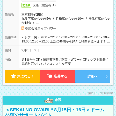
支給（規定有り）
交通費
東京都千代田区
勤務地
九段下駅から徒歩5分
/
竹橋駅から徒歩10分
/
神保町駅から徒
歩15分
/
…
株式会社ライブパワー
＜シフト例＞ 9:00～22:30 12:30～22:00 15:30～21:00 12:30～
勤務時間
19:00 12:30～22:00 上記の時間から好きな時間を選べます！ ※
時間は変更となる可能性があります
9月8日・9日
期間
週1日からOK
/
履歴書不要
/
副業・WワークOK
/
シフト勤務
/
特徴
電話対応なし
/
パソコンスキル不要
気になる！
応募する
詳細へ
掲載日：2026.08.04
未読
＜SEKAI NO OWARI＊8月15日・16日＞ドーム
公演のサポートバイト