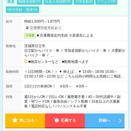
派遣
職種未経験OK
社会人未経験OK
大学生歓迎
ブランクOK
WEB登録・面接OK
時給1,500円～1,875円
給与
交通費別途支給あり
■ 交通費規定内支給 ※派遣先による
交通費
茨城県日立市
勤務地
日立駅からバイク・車
/
常陸多賀駅からバイク・車
/
大甕駅か
らバイク・車
/
…
■物流センターなど ■勤務地選べます
＜1日3時間～OK！＞ ▼ 例えば… ▼ 15:00～18:00 15:00～
勤務時間
22:00 17:00～22:00 など こちら以外の時間もお気軽にご相談く
ださい！
1日だけの単発OK！ ＃8月～ ＃9月～
期間
週1日からOK
/
日払いOK
/
履歴書不要
/
40～50代活躍中
/
副
特徴
業・WワークOK
/
服装自由
/
シフト勤務
/
10名以上の大量募
集
/
電話対応なし
/
パソコンスキル不要
気になる！
応募する
詳細へ