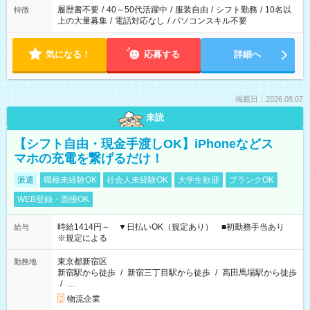
合は応募できません。
履歴書不要
/
40～50代活躍中
/
服装自由
/
シフト勤務
/
10名以
特徴
上の大量募集
/
電話対応なし
/
パソコンスキル不要
気になる！
応募する
詳細へ
掲載日：2026.08.07
未読
【シフト自由・現金手渡しOK】iPhoneなどス
マホの充電を繋げるだけ！
派遣
職種未経験OK
社会人未経験OK
大学生歓迎
ブランクOK
WEB登録・面接OK
時給1414円～ ▼日払いOK（規定あり） ■初勤務手当あり
給与
※規定による
東京都新宿区
勤務地
新宿駅から徒歩
/
新宿三丁目駅から徒歩
/
高田馬場駅から徒歩
/
…
物流企業