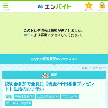
0
メニュー
気になる！
ログイン
このお仕事情報は掲載が終了しました。
ホーム
より再度アクセスしてください。
あなたの閲覧履歴からのオススメ
掲載日：2026.08.07
未読
説明会参加で全員に【現金2千円相当プレゼン
ト】生活のお手伝い
派遣
職種未経験OK
社会人未経験OK
ブランクOK
WEB登録・面接OK