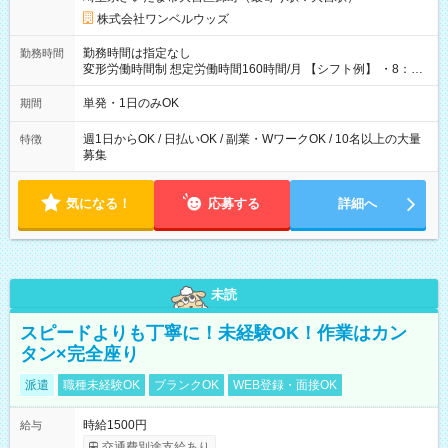
株式会社ワンベルウッズ
勤務時間は指定なし
勤務時間
変形労働時間制 想定労働時間160時間/月 【シフト例】 ・8：00
～21：00
単発・1日のみOK
期間
週1日からOK / 日払いOK / 副業・WワークOK / 10名以上の大量
特徴
募集
気になる！
応募する
詳細へ
未読
スピードよりも丁寧に！未経験OK！作業はカン
タン×完全座り
派遣
職種未経験OK
ブランクOK
WEB登録・面接OK
時給1500円
給与
交通費別途支給あり