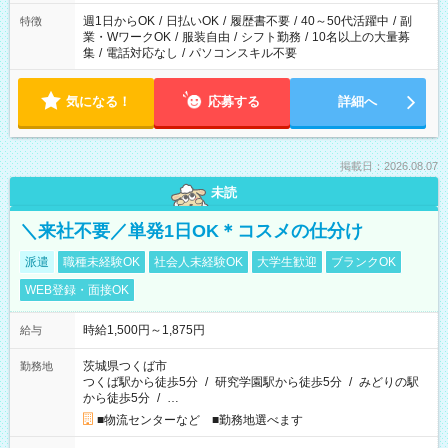
週1日からOK
/
日払いOK
/
履歴書不要
/
40～50代活躍中
/
副
特徴
業・WワークOK
/
服装自由
/
シフト勤務
/
10名以上の大量募
集
/
電話対応なし
/
パソコンスキル不要
気になる！
応募する
詳細へ
掲載日：2026.08.07
未読
＼来社不要／単発1日OK＊コスメの仕分け
派遣
職種未経験OK
社会人未経験OK
大学生歓迎
ブランクOK
WEB登録・面接OK
時給1,500円～1,875円
給与
茨城県つくば市
勤務地
つくば駅から徒歩5分
/
研究学園駅から徒歩5分
/
みどりの駅
から徒歩5分
/
…
■物流センターなど ■勤務地選べます