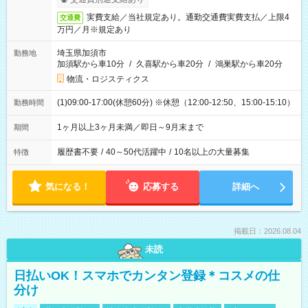
実費支給／当社規定あり。通勤交通費実費支払／上限4
交通費
万円／月※規定あり
埼玉県加須市
勤務地
加須駅から車10分
/
久喜駅から車20分
/
鴻巣駅から車20分
物流・ロジスティクス
(1)09:00-17:00(休憩60分) ※休憩（12:00-12:50、15:00-15:10）
勤務時間
1ヶ月以上3ヶ月未満／即日～9月末まで
期間
履歴書不要
/
40～50代活躍中
/
10名以上の大量募集
特徴
気になる！
応募する
詳細へ
掲載日：2026.08.04
未読
日払いOK！スマホでカンタン登録＊コスメの仕
分け