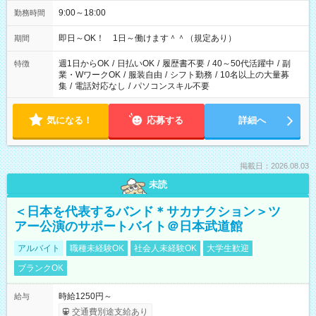
9:00～18:00
勤務時間
即日～OK！ 1日～働けます＾＾（規定あり）
期間
週1日からOK
/
日払いOK
/
履歴書不要
/
40～50代活躍中
/
副
特徴
業・WワークOK
/
服装自由
/
シフト勤務
/
10名以上の大量募
集
/
電話対応なし
/
パソコンスキル不要
気になる！
応募する
詳細へ
掲載日：2026.08.03
未読
＜日本を代表するバンド＊サカナクション＞ツ
アー公演のサポートバイト＠日本武道館
アルバイト
職種未経験OK
社会人未経験OK
大学生歓迎
ブランクOK
時給1250円～
給与
交通費別途支給あり