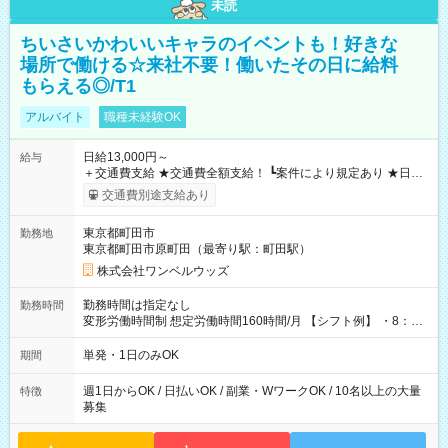
未読
ちいさいかわいいキャラのイベントも！好きな
場所で働ける☆来社不要！働いたその日に給料
もらえる◎/T1
アルバイト
職種未経験OK
日給13,000円～
給与
＋交通費支給 ★交通費全額支給！ ┗案件により規定あり ★日払
いOK！（規定あり） ┗働いたその日に現金GET♪ お仕事後はコ
交通費別途支給あり
ンビニATMから 日払い分を引き落とせます！ 【試用期間】試
用期間なし
東京都町田市
勤務地
東京都町田市原町田（最寄り駅：町田駅）
株式会社ワンベルウッズ
勤務時間は指定なし
勤務時間
変形労働時間制 想定労働時間160時間/月 【シフト例】 ・8：00
～21：00
単発・1日のみOK
期間
週1日からOK / 日払いOK / 副業・WワークOK / 10名以上の大量
特徴
募集