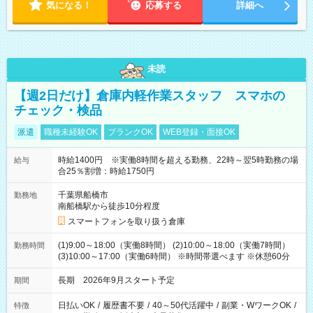
気になる！
応募する
詳細へ
未読
【週2日だけ】倉庫内軽作業スタッフ スマホの
チェック・検品
派遣
職種未経験OK
ブランクOK
WEB登録・面接OK
時給1400円 ※実働8時間を超える勤務、22時～翌5時勤務の場
給与
合25％割増：時給1750円
千葉県船橋市
勤務地
南船橋駅から徒歩10分程度
スマートフォンを取り扱う倉庫
(1)9:00～18:00（実働8時間） (2)10:00～18:00（実働7時間）
勤務時間
(3)10:00～17:00（実働6時間） ※時間帯選べます ※休憩60分
長期 2026年9月スタート予定
期間
日払いOK
/
履歴書不要
/
40～50代活躍中
/
副業・WワークOK
/
特徴