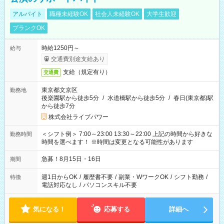
アルバイト
職種未経験OK
社会人未経験OK
大学生歓迎
ブランクOK
時給1250円～
給与
交通費別途支給あり
支給（規定有り）
交通費
東京都文京区
勤務地
後楽園駅から徒歩5分
/
水道橋駅から徒歩5分
/
春日(東京都)駅
から徒歩7分
株式会社ライブパワー
＜シフト例＞ 7:00～23:00 13:30～22:00 上記の時間から好きな
勤務時間
時間を選べます！ ※時間は変更となる可能性があります
急募！8月15日・16日
期間
週1日からOK
/
履歴書不要
/
副業・WワークOK
/
シフト勤務
/
特徴
電話対応なし
/
パソコンスキル不要
気になる！
応募する
詳細へ