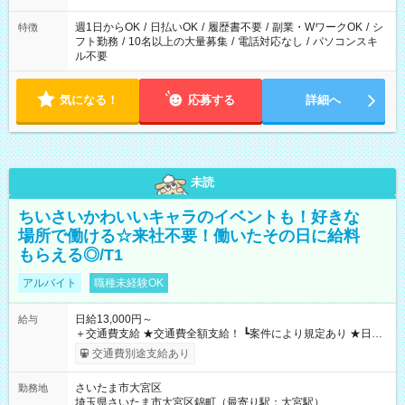
現場によって異なります。 ※勿論、休憩時間はあるのでご安心
ください！
週1日からOK
/
日払いOK
/
履歴書不要
/
副業・WワークOK
/
シ
特徴
フト勤務
/
10名以上の大量募集
/
電話対応なし
/
パソコンスキ
ル不要
気になる！
応募する
詳細へ
未読
ちいさいかわいいキャラのイベントも！好きな
場所で働ける☆来社不要！働いたその日に給料
もらえる◎/T1
アルバイト
職種未経験OK
日給13,000円～
給与
＋交通費支給 ★交通費全額支給！ ┗案件により規定あり ★日払
いOK！（規定あり） ┗働いたその日に現金GET♪ お仕事後はコ
交通費別途支給あり
ンビニATMから 日払い分を引き落とせます！ 【試用期間】試
用期間なし
さいたま市大宮区
勤務地
埼玉県さいたま市大宮区錦町（最寄り駅：大宮駅）