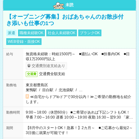
未読
【オープニング募集】おばあちゃんのお散歩付
き添いも仕事の1つ
派遣
職種未経験OK
社会人未経験OK
ブランクOK
WEB登録・面接OK
無資格未経験：時給1500円～ ■週払いOK ■扶養内OK ■日
給与
収1万2000円以上
交通費別途支給あり
交通費全額支給
交通費
東京都豊島区
勤務地
巣鴨駅
/
目白駅
/
北池袋駅
/
…
≪自宅からドアtoドアで30分以内！≫ご希望の勤務地を紹介
します。
9:00～18:00（休憩60分） ■ご希望があれば下記シフトもOK！
勤務時間
早番 7:00～16:00 遅番 10:00～19:00 夜勤 16:30～翌9:30 「家族
と休みを合わせたい」 「余裕を持って夕飯の準備がしたい」
「できれば残業はしたくない」 など、ご希望を教えてください
【8月中のスタートOK！急募！】2カ月～ ■ご応募から最短2～
期間
ね。 ※Wワーク希望の方へ 今ご覧のお仕事で希望する勤務時間
3日後に就業が可能です！
と、もう1つのお仕事の勤務時間。 合計で週40時間を超える場