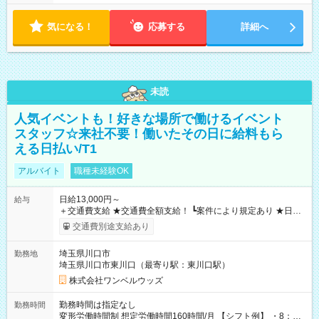
気になる！
応募する
詳細へ
未読
人気イベントも！好きな場所で働けるイベント
スタッフ☆来社不要！働いたその日に給料もら
える日払い/T1
アルバイト
職種未経験OK
日給13,000円～
給与
＋交通費支給 ★交通費全額支給！ ┗案件により規定あり ★日払
いOK！（規定あり） ┗働いたその日に現金GET♪ お仕事後はコ
交通費別途支給あり
ンビニATMから 日払い分を引き落とせます！ 【試用期間】試
用期間なし
埼玉県川口市
勤務地
埼玉県川口市東川口（最寄り駅：東川口駅）
株式会社ワンベルウッズ
勤務時間は指定なし
勤務時間
変形労働時間制 想定労働時間160時間/月 【シフト例】 ・8：00