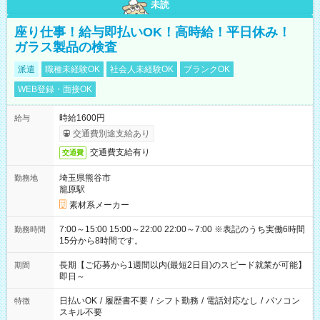
未読
座り仕事！給与即払いOK！高時給！平日休み！
ガラス製品の検査
派遣
職種未経験OK
社会人未経験OK
ブランクOK
WEB登録・面接OK
時給1600円
給与
交通費別途支給あり
交通費支給有り
交通費
埼玉県熊谷市
勤務地
籠原駅
素材系メーカー
7:00～15:00 15:00～22:00 22:00～7:00 ※表記のうち実働6時間
勤務時間
15分から8時間です。
長期【ご応募から1週間以内(最短2日目)のスピード就業が可能】
期間
即日～
日払いOK
/
履歴書不要
/
シフト勤務
/
電話対応なし
/
パソコン
特徴
スキル不要