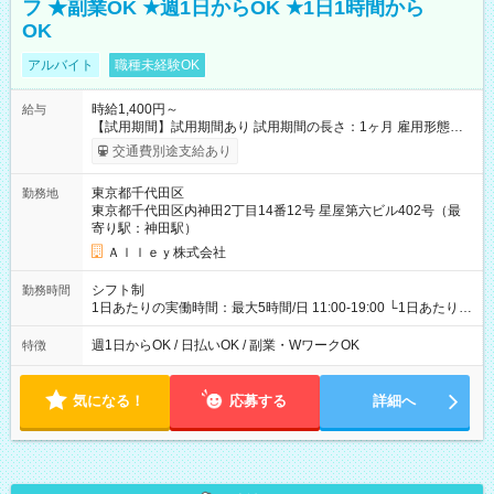
フ ★副業OK ★週1日からOK ★1日1時間から
OK
アルバイト
職種未経験OK
時給1,400円～
給与
【試用期間】試用期間あり 試用期間の長さ：1ヶ月 雇用形態、
給与は本採用時と同じです。
交通費別途支給あり
東京都千代田区
勤務地
東京都千代田区内神田2丁目14番12号 星屋第六ビル402号（最
寄り駅：神田駅）
Ａｌｌｅｙ株式会社
シフト制
勤務時間
1日あたりの実働時間：最大5時間/日 11:00-19:00 └1日あたりの
実働時間：1-5時間 └上記の時間帯内であれば、いつでも勤務可
能！ └平日・土曜日の中で、お好きな曜日でご勤務いただけま
週1日からOK / 日払いOK / 副業・WワークOK
特徴
す！ 【シフト例】 ・11:00～14:00 ・16:30～19:00 ・13:00～
18:00 などのように、自由な働き方が可能なお仕事です！
気になる！
応募する
詳細へ