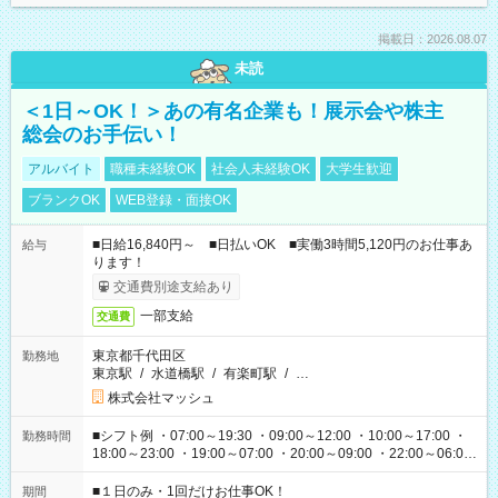
掲載日：2026.08.07
未読
＜1日～OK！＞あの有名企業も！展示会や株主
総会のお手伝い！
アルバイト
職種未経験OK
社会人未経験OK
大学生歓迎
ブランクOK
WEB登録・面接OK
■日給16,840円～ ■日払いOK ■実働3時間5,120円のお仕事あ
給与
ります！
交通費別途支給あり
一部支給
交通費
東京都千代田区
勤務地
東京駅
/
水道橋駅
/
有楽町駅
/
…
株式会社マッシュ
■シフト例 ・07:00～19:30 ・09:00～12:00 ・10:00～17:00 ・
勤務時間
18:00～23:00 ・19:00～07:00 ・20:00～09:00 ・22:00～06:00
etc ★最短で3時間で5,120円のお仕事から 15時間で2万円近く稼
げるお仕事も！ ご希望のお時間に合わせてご紹介！ ※シフトは
■１日のみ・1回だけお仕事OK！
期間