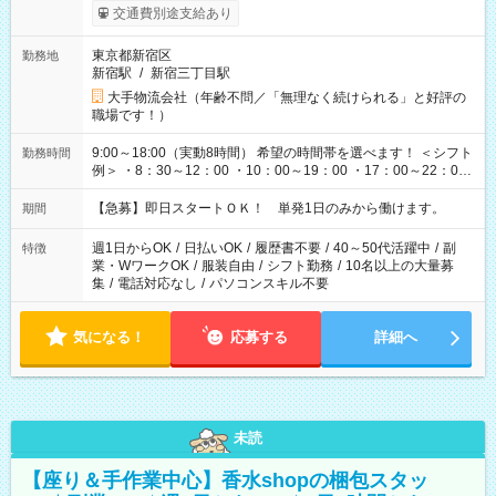
交通費別途支給あり
東京都新宿区
勤務地
新宿駅
/
新宿三丁目駅
大手物流会社（年齢不問／「無理なく続けられる」と好評の
職場です！）
9:00～18:00（実動8時間） 希望の時間帯を選べます！ ＜シフト
勤務時間
例＞ ・8：30～12：00 ・10：00～19：00 ・17：00～22：00
・13：00～22：00 ・22：00～翌6：00 など
【急募】即日スタートＯＫ！ 単発1日のみから働けます。
期間
週1日からOK
/
日払いOK
/
履歴書不要
/
40～50代活躍中
/
副
特徴
業・WワークOK
/
服装自由
/
シフト勤務
/
10名以上の大量募
集
/
電話対応なし
/
パソコンスキル不要
気になる！
応募する
詳細へ
未読
【座り＆手作業中心】香水shopの梱包スタッ