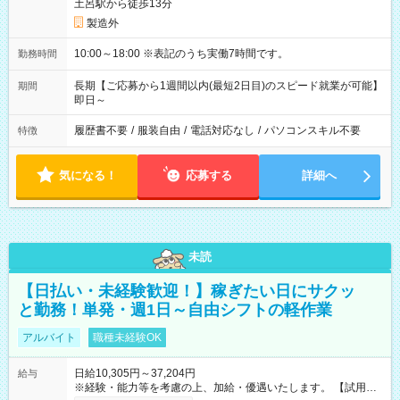
土呂駅から徒歩13分
製造外
10:00～18:00 ※表記のうち実働7時間です。
勤務時間
長期【ご応募から1週間以内(最短2日目)のスピード就業が可能】
期間
即日～
履歴書不要
/
服装自由
/
電話対応なし
/
パソコンスキル不要
特徴
気になる！
応募する
詳細へ
未読
【日払い・未経験歓迎！】稼ぎたい日にサクッ
と勤務！単発・週1日～自由シフトの軽作業
アルバイト
職種未経験OK
日給10,305円～37,204円
給与
※経験・能力等を考慮の上、加給・優遇いたします。 【試用期