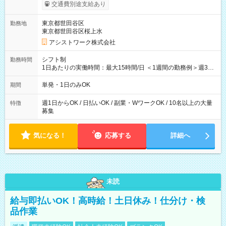
間】試用期間なし
交通費別途支給あり
東京都世田谷区
勤務地
東京都世田谷区桜上水
アシストワーク株式会社
シフト制
勤務時間
1日あたりの実働時間：最大15時間/日 ＜1週間の勤務例＞週3回
勤務 勤務：月・水・金 休み：火・木・土・日 好きな時にお仕事
可能です！ ※1日あたりの最大実働時間は日勤、夜勤共に勤務し
単発・1日のみOK
期間
た時間になります。
週1日からOK / 日払いOK / 副業・WワークOK / 10名以上の大量
特徴
募集
気になる！
応募する
詳細へ
未読
給与即払いOK！高時給！土日休み！仕分け・検
品作業