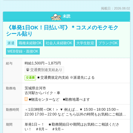
掲載日：2026.08.02
未読
《単発1日OK！日払い可》＊コスメのモクモク
シール貼り
派遣
職種未経験OK
社会人未経験OK
大学生歓迎
ブランクOK
WEB登録・面接OK
時給1,500円～1,875円
給与
交通費別途支給あり
■ 交通費規定内支給 ※派遣先による
交通費
茨城県古河市
勤務地
古河駅からバイク・車
■物流センターなど ■勤務地選べます
＜1日3時間～OK！＞ ▼ 例えば… ▼ 15:00～18:00 15:00～
勤務時間
22:00 17:00～22:00 など こちら以外の時間もお気軽にご相談く
ださい！
単発1日～！ ★勤務開始日や期間はお気軽にご相談くださ
期間
い！ ＃8月～ ＃9月～