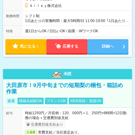
Ａｌｌｅｙ株式会社
シフト制
勤務時間
1日あたりの実働時間：最大5時間/日 11:00-19:00 └1日あたりの
実働時間：1-5時間 └上記の時間帯内であれば、いつでも勤務可
能！ └平日・土曜日の中で、お好きな曜日でご勤務いただけま
週1日からOK / 日払いOK / 副業・WワークOK
特徴
す！ 【シフト例】 ・11:00～14:00 ・16:30～19:00 ・13:00～
18:00 などのように、自由な働き方が可能なお仕事です！
気になる！
応募する
詳細へ
未読
大田原市！9月中旬までの短期梨の梱包・箱詰め
作業
派遣
職種未経験OK
ブランクOK
WEB登録・面接OK
時給1250円／月収例：120、000円＝1、250円×8時間×12日勤
給与
務の場合＋交通費別途支給
交通費別途支給あり
実費支給／当社規定あり。
交通費