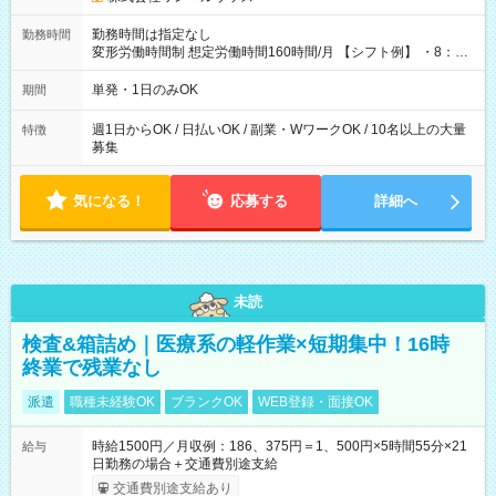
勤務時間は指定なし
勤務時間
変形労働時間制 想定労働時間160時間/月 【シフト例】 ・8：00
～21：00
単発・1日のみOK
期間
週1日からOK / 日払いOK / 副業・WワークOK / 10名以上の大量
特徴
募集
気になる！
応募する
詳細へ
未読
検査&箱詰め｜医療系の軽作業×短期集中！16時
終業で残業なし
派遣
職種未経験OK
ブランクOK
WEB登録・面接OK
時給1500円／月収例：186、375円＝1、500円×5時間55分×21
給与
日勤務の場合＋交通費別途支給
交通費別途支給あり