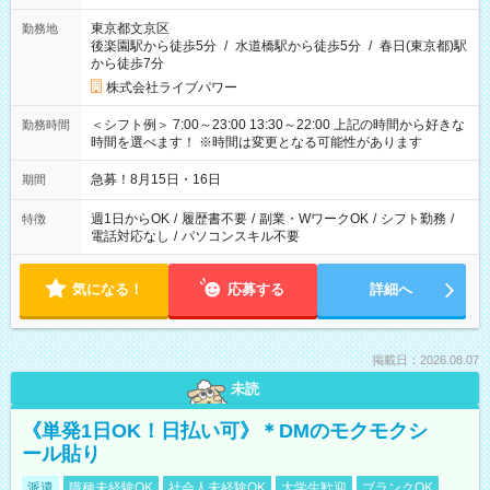
東京都文京区
勤務地
後楽園駅から徒歩5分
/
水道橋駅から徒歩5分
/
春日(東京都)駅
から徒歩7分
株式会社ライブパワー
＜シフト例＞ 7:00～23:00 13:30～22:00 上記の時間から好きな
勤務時間
時間を選べます！ ※時間は変更となる可能性があります
急募！8月15日・16日
期間
週1日からOK
/
履歴書不要
/
副業・WワークOK
/
シフト勤務
/
特徴
電話対応なし
/
パソコンスキル不要
気になる！
応募する
詳細へ
掲載日：2026.08.07
未読
《単発1日OK！日払い可》＊DMのモクモクシ
ール貼り
派遣
職種未経験OK
社会人未経験OK
大学生歓迎
ブランクOK