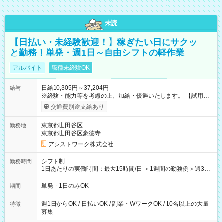
未読
【日払い・未経験歓迎！】稼ぎたい日にサクッ
と勤務！単発・週1日～自由シフトの軽作業
アルバイト
職種未経験OK
日給10,305円～37,204円
給与
※経験・能力等を考慮の上、加給・優遇いたします。 【試用期
間】試用期間なし
交通費別途支給あり
東京都世田谷区
勤務地
東京都世田谷区豪徳寺
アシストワーク株式会社
シフト制
勤務時間
1日あたりの実働時間：最大15時間/日 ＜1週間の勤務例＞週3回
勤務 勤務：月・水・金 休み：火・木・土・日 好きな時にお仕事
可能です！ ※1日あたりの最大実働時間は日勤、夜勤共に勤務し
単発・1日のみOK
期間
た時間になります。
週1日からOK / 日払いOK / 副業・WワークOK / 10名以上の大量
特徴
募集