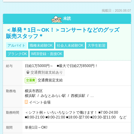
掲載日：2026.08.07
未読
＜単発＊1日～OK！＞コンサートなどのグッズ
販売スタッフ＊
アルバイト
職種未経験OK
社会人未経験OK
大学生歓迎
ブランクOK
WEB登録・面接OK
日給1万5000円～ ■最大で日給2万8500円！
給与
交通費別途支給あり
交通費規定支給
交通費
横浜市西区
勤務地
横浜駅
/
みなとみらい駅
/
西横浜駅
/
…
イベント会場
＜シフト例＞ いろいろなシフトで働けます！ ■7:00-24:00
勤務時間
■8:00-21:00 ■9:00-21:00 ■18:00-翌7:00 ■20:30-翌11:00 など
単発1日～OK!
期間