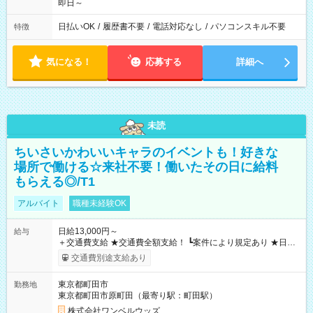
即日～
日払いOK
/
履歴書不要
/
電話対応なし
/
パソコンスキル不要
特徴
気になる！
応募する
詳細へ
未読
ちいさいかわいいキャラのイベントも！好きな
場所で働ける☆来社不要！働いたその日に給料
もらえる◎/T1
アルバイト
職種未経験OK
日給13,000円～
給与
＋交通費支給 ★交通費全額支給！ ┗案件により規定あり ★日払
いOK！（規定あり） ┗働いたその日に現金GET♪ お仕事後はコ
交通費別途支給あり
ンビニATMから 日払い分を引き落とせます！ 【試用期間】試
用期間なし
東京都町田市
勤務地
東京都町田市原町田（最寄り駅：町田駅）
株式会社ワンベルウッズ