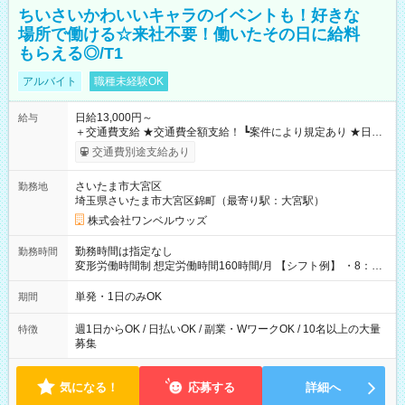
ちいさいかわいいキャラのイベントも！好きな
場所で働ける☆来社不要！働いたその日に給料
もらえる◎/T1
アルバイト
職種未経験OK
日給13,000円～
給与
＋交通費支給 ★交通費全額支給！ ┗案件により規定あり ★日払
いOK！（規定あり） ┗働いたその日に現金GET♪ お仕事後はコ
交通費別途支給あり
ンビニATMから 日払い分を引き落とせます！ 【試用期間】試
用期間なし
さいたま市大宮区
勤務地
埼玉県さいたま市大宮区錦町（最寄り駅：大宮駅）
株式会社ワンベルウッズ
勤務時間は指定なし
勤務時間
変形労働時間制 想定労働時間160時間/月 【シフト例】 ・8：00
～21：00
単発・1日のみOK
期間
週1日からOK / 日払いOK / 副業・WワークOK / 10名以上の大量
特徴
募集
気になる！
応募する
詳細へ