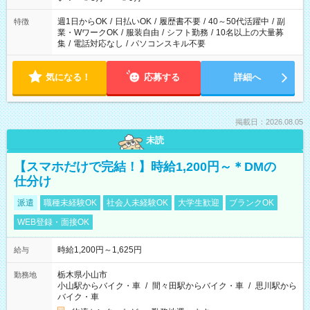
週1日からOK
/
日払いOK
/
履歴書不要
/
40～50代活躍中
/
副
特徴
業・WワークOK
/
服装自由
/
シフト勤務
/
10名以上の大量募
集
/
電話対応なし
/
パソコンスキル不要
気になる！
応募する
詳細へ
掲載日：2026.08.05
未読
【スマホだけで完結！】時給1,200円～＊DMの
仕分け
派遣
職種未経験OK
社会人未経験OK
大学生歓迎
ブランクOK
WEB登録・面接OK
時給1,200円～1,625円
給与
栃木県小山市
勤務地
小山駅からバイク・車
/
間々田駅からバイク・車
/
思川駅から
バイク・車