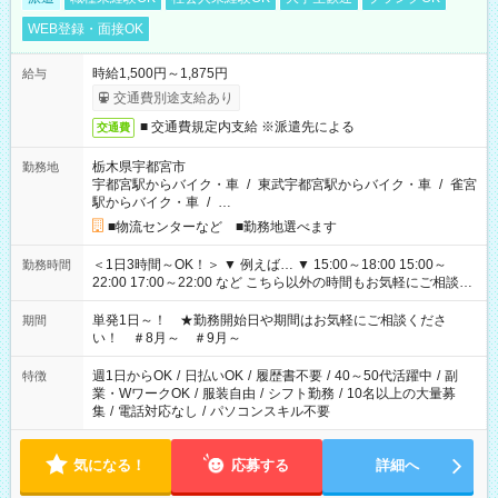
WEB登録・面接OK
時給1,500円～1,875円
給与
交通費別途支給あり
■ 交通費規定内支給 ※派遣先による
交通費
栃木県宇都宮市
勤務地
宇都宮駅からバイク・車
/
東武宇都宮駅からバイク・車
/
雀宮
駅からバイク・車
/
…
■物流センターなど ■勤務地選べます
＜1日3時間～OK！＞ ▼ 例えば… ▼ 15:00～18:00 15:00～
勤務時間
22:00 17:00～22:00 など こちら以外の時間もお気軽にご相談く
ださい！
単発1日～！ ★勤務開始日や期間はお気軽にご相談くださ
期間
い！ ＃8月～ ＃9月～
週1日からOK
/
日払いOK
/
履歴書不要
/
40～50代活躍中
/
副
特徴
業・WワークOK
/
服装自由
/
シフト勤務
/
10名以上の大量募
集
/
電話対応なし
/
パソコンスキル不要
気になる！
応募する
詳細へ