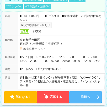
ブランクOK
WEB登録・面接OK
■日給16,840円～ ■日払いOK ■実働3時間5,120円のお仕事あ
給与
ります！
交通費別途支給あり
一部支給
交通費
東京都千代田区
勤務地
東京駅
/
水道橋駅
/
有楽町駅
/
…
株式会社マッシュ
■シフト例 ・07:00～19:30 ・09:00～12:00 ・10:00～17:00 ・
勤務時間
18:00～23:00 ・19:00～07:00 ・20:00～09:00 ・22:00～06:00
etc ★最短で3時間で5,120円のお仕事から 15時間で2万円近く稼
げるお仕事も！ ご希望のお時間に合わせてご紹介！ ※シフトは
■１日のみ・1回だけお仕事OK！
期間
現場によって異なります。 ※勿論、休憩時間はあるのでご安心
ください！
週1日からOK
/
日払いOK
/
履歴書不要
/
副業・WワークOK
/
シ
特徴
フト勤務
/
10名以上の大量募集
/
電話対応なし
/
パソコンスキ
ル不要
気になる！
応募する
詳細へ