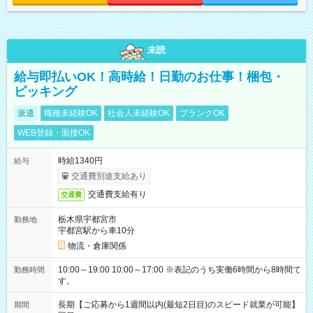
未読
給与即払いOK！高時給！日勤のお仕事！梱包・
ピッキング
派遣
職種未経験OK
社会人未経験OK
ブランクOK
WEB登録・面接OK
時給1340円
給与
交通費別途支給あり
交通費支給有り
交通費
栃木県宇都宮市
勤務地
宇都宮駅から車10分
物流・倉庫関係
10:00～19:00 10:00～17:00 ※表記のうち実働6時間から8時間で
勤務時間
す。
長期【ご応募から1週間以内(最短2日目)のスピード就業が可能】
期間