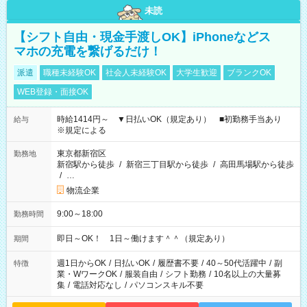
未読
【シフト自由・現金手渡しOK】iPhoneなどス
マホの充電を繋げるだけ！
派遣
職種未経験OK
社会人未経験OK
大学生歓迎
ブランクOK
WEB登録・面接OK
時給1414円～ ▼日払いOK（規定あり） ■初勤務手当あり
給与
※規定による
東京都新宿区
勤務地
新宿駅から徒歩
/
新宿三丁目駅から徒歩
/
高田馬場駅から徒歩
/
…
物流企業
9:00～18:00
勤務時間
即日～OK！ 1日～働けます＾＾（規定あり）
期間
週1日からOK
/
日払いOK
/
履歴書不要
/
40～50代活躍中
/
副
特徴
業・WワークOK
/
服装自由
/
シフト勤務
/
10名以上の大量募
集
/
電話対応なし
/
パソコンスキル不要