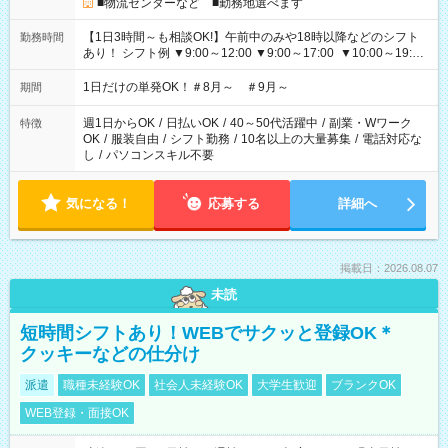
■物流センターなど ■勤務地選べます
【1日3時間～も相談OK!】午前中のみや18時以降などのシフト
勤務時間
あり！ シフト例 ▼9:00～12:00 ▼9:00～17:00 ▼10:00～19:00
▼18:00～21:00
1日だけの単発OK！＃8月～ ＃9月～
期間
週1日からOK
/
日払いOK
/
40～50代活躍中
/
副業・Wワーク
特徴
OK
/
服装自由
/
シフト勤務
/
10名以上の大量募集
/
電話対応な
し
/
パソコンスキル不要
気になる！
応募する
詳細へ
掲載日：2026.08.07
未読
短時間シフトあり！WEBでサクッと登録OK＊
クッキーなどの仕分け
派遣
職種未経験OK
社会人未経験OK
大学生歓迎
ブランクOK
WEB登録・面接OK