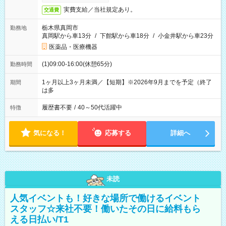
実費支給／当社規定あり。
交通費
栃木県真岡市
勤務地
真岡駅から車13分
/
下館駅から車18分
/
小金井駅から車23分
医薬品・医療機器
(1)09:00-16:00(休憩65分)
勤務時間
1ヶ月以上3ヶ月未満／【短期】※2026年9月までを予定（終了
期間
は多
履歴書不要
/
40～50代活躍中
特徴
気になる！
応募する
詳細へ
未読
人気イベントも！好きな場所で働けるイベント
スタッフ☆来社不要！働いたその日に給料もら
える日払い/T1