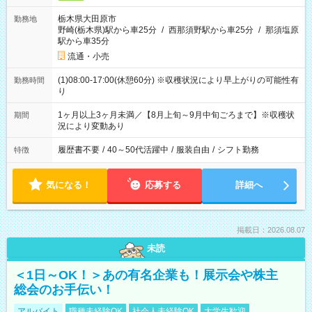
栃木県大田原市
勤務地
野崎(栃木県)駅から車25分
/
西那須野駅から車25分
/
那須塩原
駅から車35分
流通・小売
(1)08:00-17:00(休憩60分) ※収穫状況により早上がりの可能性有
勤務時間
り
1ヶ月以上3ヶ月未満／【8月上旬～9月中旬ごろまで】※収穫状
期間
況により変動あり
履歴書不要
/
40～50代活躍中
/
服装自由
/
シフト勤務
特徴
気になる！
応募する
詳細へ
掲載日：2026.08.07
未読
＜1日～OK！＞あの有名企業も！展示会や株主
総会のお手伝い！
アルバイト
職種未経験OK
社会人未経験OK
大学生歓迎