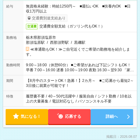
無資格未経験：時給1250円～ ■週払いOK ■扶養内OK ■日
給与
収1万円以上
交通費別途支給あり
交通費全額支給（ガソリン代もOK！）
交通費
栃木県那須塩原市
勤務地
那須塩原駅
/
西那須野駅
/
黒磯駅
≪車通勤もOK！≫ご自宅近くでご希望の勤務地を紹介しま
す。
9:00～18:00（休憩60分） ■ご希望があれば下記シフトもOK！
勤務時間
早番 7:00～16:00 遅番 10:00～19:00 夜勤 16:30～翌9:30 「家族
と休みを合わせたい」 「余裕を持って夕飯の準備がしたい」
「できれば残業はしたくない」 など、ご希望を教えてください
【8月中のスタートOK！急募！】2カ月～ ■ご応募から最短2～
期間
ね。 ※Wワーク希望の方へ 今ご覧のお仕事で希望する勤務時間
3日後に就業が可能です！
と、もう1つのお仕事の勤務時間。 合計で週40時間を超える場
合は応募できません。
履歴書不要
/
40～50代活躍中
/
服装自由
/
シフト勤務
/
10名以
特徴
上の大量募集
/
電話対応なし
/
パソコンスキル不要
気になる！
応募する
詳細へ
掲載日：2026.08.07