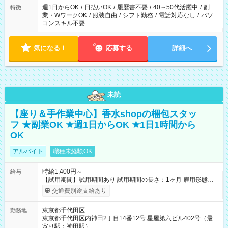
週1日からOK
/
日払いOK
/
履歴書不要
/
40～50代活躍中
/
副
特徴
業・WワークOK
/
服装自由
/
シフト勤務
/
電話対応なし
/
パソ
コンスキル不要
気になる！
応募する
詳細へ
未読
【座り＆手作業中心】香水shopの梱包スタッ
フ ★副業OK ★週1日からOK ★1日1時間から
OK
アルバイト
職種未経験OK
時給1,400円～
給与
【試用期間】試用期間あり 試用期間の長さ：1ヶ月 雇用形態、
給与は本採用時と同じです。
交通費別途支給あり
東京都千代田区
勤務地
東京都千代田区内神田2丁目14番12号 星屋第六ビル402号（最
寄り駅：神田駅）