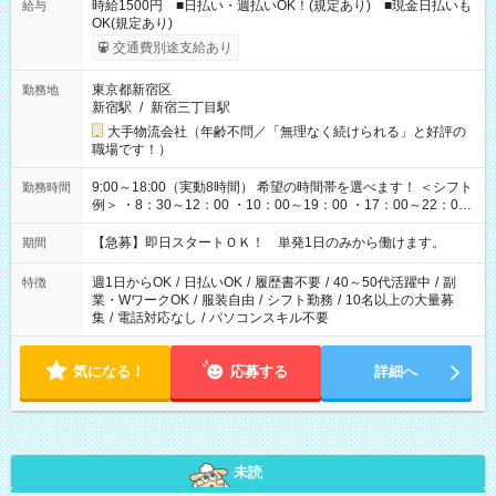
時給1500円 ■日払い・週払いOK！(規定あり) ■現金日払いも
給与
OK(規定あり)
交通費別途支給あり
東京都新宿区
勤務地
新宿駅
/
新宿三丁目駅
大手物流会社（年齢不問／「無理なく続けられる」と好評の
職場です！）
9:00～18:00（実動8時間） 希望の時間帯を選べます！ ＜シフト
勤務時間
例＞ ・8：30～12：00 ・10：00～19：00 ・17：00～22：00
・13：00～22：00 ・22：00～翌6：00 など
【急募】即日スタートＯＫ！ 単発1日のみから働けます。
期間
週1日からOK
/
日払いOK
/
履歴書不要
/
40～50代活躍中
/
副
特徴
業・WワークOK
/
服装自由
/
シフト勤務
/
10名以上の大量募
集
/
電話対応なし
/
パソコンスキル不要
気になる！
応募する
詳細へ
未読