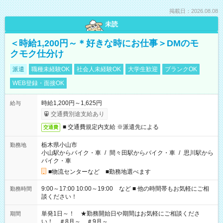
掲載日：2026.08.08
未読
＜時給1,200円～＊好きな時にお仕事＞DMのモ
クモク仕分け
派遣
職種未経験OK
社会人未経験OK
大学生歓迎
ブランクOK
WEB登録・面接OK
時給1,200円～1,625円
給与
交通費別途支給あり
■ 交通費規定内支給 ※派遣先による
交通費
栃木県小山市
勤務地
小山駅からバイク・車
/
間々田駅からバイク・車
/
思川駅から
バイク・車
■物流センターなど ■勤務地選べます
9:00～17:00 10:00～19:00 など ■ 他の時間帯もお気軽にご相
勤務時間
談ください！
単発1日～！ ★勤務開始日や期間はお気軽にご相談くださ
期間
い！ ＃8月～ ＃9月～