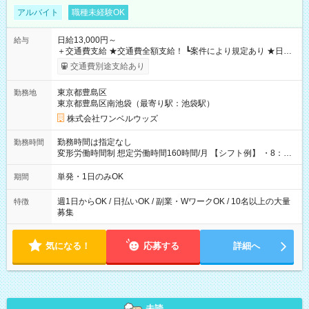
アルバイト
職種未経験OK
日給13,000円～
給与
＋交通費支給 ★交通費全額支給！ ┗案件により規定あり ★日払
いOK！（規定あり） ┗働いたその日に現金GET♪ お仕事後はコ
交通費別途支給あり
ンビニATMから 日払い分を引き落とせます！ 【試用期間】試
用期間なし
東京都豊島区
勤務地
東京都豊島区南池袋（最寄り駅：池袋駅）
株式会社ワンベルウッズ
勤務時間は指定なし
勤務時間
変形労働時間制 想定労働時間160時間/月 【シフト例】 ・8：00
～21：00
単発・1日のみOK
期間
週1日からOK / 日払いOK / 副業・WワークOK / 10名以上の大量
特徴
募集
気になる！
応募する
詳細へ
未読