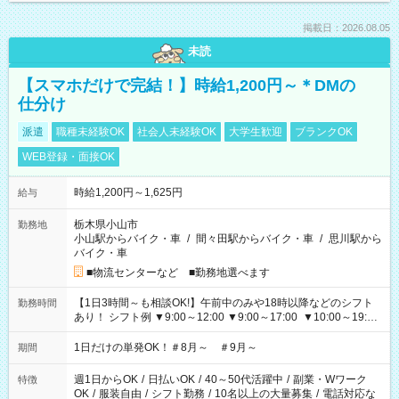
掲載日：2026.08.05
未読
【スマホだけで完結！】時給1,200円～＊DMの
仕分け
派遣
職種未経験OK
社会人未経験OK
大学生歓迎
ブランクOK
WEB登録・面接OK
時給1,200円～1,625円
給与
栃木県小山市
勤務地
小山駅からバイク・車
/
間々田駅からバイク・車
/
思川駅から
バイク・車
■物流センターなど ■勤務地選べます
【1日3時間～も相談OK!】午前中のみや18時以降などのシフト
勤務時間
あり！ シフト例 ▼9:00～12:00 ▼9:00～17:00 ▼10:00～19:00
▼18:00～21:00
1日だけの単発OK！＃8月～ ＃9月～
期間
週1日からOK
/
日払いOK
/
40～50代活躍中
/
副業・Wワーク
特徴
OK
/
服装自由
/
シフト勤務
/
10名以上の大量募集
/
電話対応な