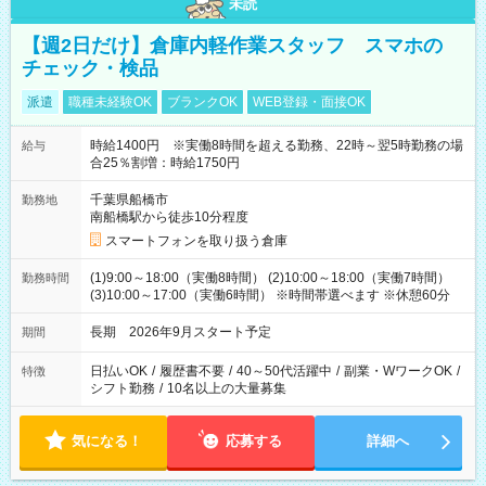
未読
【週2日だけ】倉庫内軽作業スタッフ スマホの
チェック・検品
派遣
職種未経験OK
ブランクOK
WEB登録・面接OK
時給1400円 ※実働8時間を超える勤務、22時～翌5時勤務の場
給与
合25％割増：時給1750円
千葉県船橋市
勤務地
南船橋駅から徒歩10分程度
スマートフォンを取り扱う倉庫
(1)9:00～18:00（実働8時間） (2)10:00～18:00（実働7時間）
勤務時間
(3)10:00～17:00（実働6時間） ※時間帯選べます ※休憩60分
長期 2026年9月スタート予定
期間
日払いOK
/
履歴書不要
/
40～50代活躍中
/
副業・WワークOK
/
特徴
シフト勤務
/
10名以上の大量募集
気になる！
応募する
詳細へ