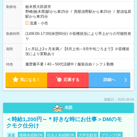
栃木県大田原市
勤務地
野崎(栃木県)駅から車25分
/
西那須野駅から車25分
/
那須塩原
駅から車35分
流通・小売
(1)08:00-17:00(休憩60分) ※収穫状況により早上がりの可能性有
勤務時間
り
1ヶ月以上3ヶ月未満／【8月上旬～9月中旬ごろまで】※収穫状
期間
況により変動あり
履歴書不要
/
40～50代活躍中
/
服装自由
/
シフト勤務
特徴
気になる！
応募する
詳細へ
掲載日：2026.08.04
未読
＜時給1,200円～＊好きな時にお仕事＞DMのモ
クモク仕分け
派遣
職種未経験OK
社会人未経験OK
大学生歓迎
ブランクOK