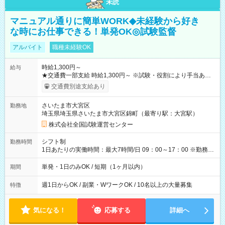
未読
マニュアル通りに簡単WORK◆未経験から好き
な時にお仕事できる！単発OK◎試験監督
アルバイト
職種未経験OK
時給1,300円～
給与
★交通費一部支給 時給1,300円～ ※試験・役割により手当あり
※勤務回数により昇給あり 【即給（前払い）オプションあ
交通費別途支給あり
り！】 希望される場合、勤務から1週間ほどで給与の一部を受け
取れます。 ※手数料418円がかかります。 【過去試験日の収入
さいたま市大宮区
勤務地
例】 ・河合塾模擬試験 8:30～17:30（休憩1時間） 時給1,300円
埼玉県埼玉県さいたま市大宮区錦町（最寄り駅：大宮駅）
×8時間＝日収10,400円＋交通費 ※当日の役割により時給＋100
円の場合あり ・国家試験 7:00～13:30（休憩なし） 時給1,300
株式会社全国試験運営センター
円（役割手当＋100円）×6時間＝日収8,400円＋交通費 【試用期
間】試用期間なし
シフト制
勤務時間
1日あたりの実働時間：最大7時間/日 09：00～17：00 ※勤務時
間は 試験により異なります。
単発・1日のみOK / 短期（1ヶ月以内）
期間
週1日からOK / 副業・WワークOK / 10名以上の大量募集
特徴
気になる！
応募する
詳細へ