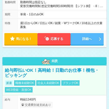
勤務時間は指定なし
勤務時間
変形労働時間制 想定労働時間160時間/月 【シフト例】 ・8：00
～21：00
単発・1日のみOK
期間
週1日からOK / 日払いOK / 副業・WワークOK / 10名以上の大量
特徴
募集
気になる！
応募する
詳細へ
未読
給与即払いOK！高時給！日勤のお仕事！梱包・
ピッキング
派遣
職種未経験OK
社会人未経験OK
ブランクOK
WEB登録・面接OK
時給1340円
給与
交通費別途支給あり