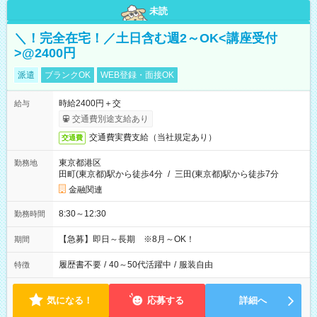
未読
＼！完全在宅！／土日含む週2～OK<講座受付
>@2400円
派遣
ブランクOK
WEB登録・面接OK
時給2400円＋交
給与
交通費別途支給あり
交通費実費支給（当社規定あり）
交通費
東京都港区
勤務地
田町(東京都)駅から徒歩4分
/
三田(東京都)駅から徒歩7分
金融関連
8:30～12:30
勤務時間
【急募】即日～長期 ※8月～OK！
期間
履歴書不要
/
40～50代活躍中
/
服装自由
特徴
気になる！
応募する
詳細へ