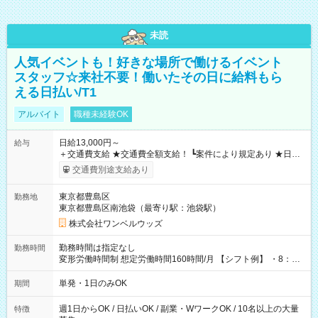
未読
人気イベントも！好きな場所で働けるイベント
スタッフ☆来社不要！働いたその日に給料もら
える日払い/T1
アルバイト
職種未経験OK
日給13,000円～
給与
＋交通費支給 ★交通費全額支給！ ┗案件により規定あり ★日払
いOK！（規定あり） ┗働いたその日に現金GET♪ お仕事後はコ
交通費別途支給あり
ンビニATMから 日払い分を引き落とせます！ 【試用期間】試
用期間なし
東京都豊島区
勤務地
東京都豊島区南池袋（最寄り駅：池袋駅）
株式会社ワンベルウッズ
勤務時間は指定なし
勤務時間
変形労働時間制 想定労働時間160時間/月 【シフト例】 ・8：00
～21：00
単発・1日のみOK
期間
週1日からOK / 日払いOK / 副業・WワークOK / 10名以上の大量
特徴