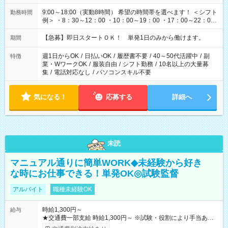
9:00～18:00（実動8時間） 希望の時間帯を選べます！ ＜シフト
勤務時間
例＞ ・8：30～12：00 ・10：00～19：00 ・17：00～22：00
・13：00～22：00 ・22：00～翌6：00 など
【急募】即日スタートＯＫ！ 単発1日のみから働けます。
期間
週1日からOK
/
日払いOK
/
履歴書不要
/
40～50代活躍中
/
副
特徴
業・WワークOK
/
服装自由
/
シフト勤務
/
10名以上の大量募
集
/
電話対応なし
/
パソコンスキル不要
気になる！
応募する
詳細へ
未読
マニュアル通りに簡単WORK◆未経験から好き
な時にお仕事できる！単発OK◎試験監督
アルバイト
職種未経験OK
時給1,300円～
給与
★交通費一部支給 時給1,300円～ ※試験・役割により手当あり
※勤務回数により昇給あり 【即給（前払い）オプションあ