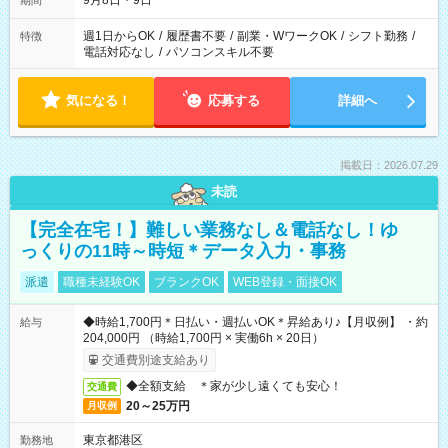
9月8日・9日
期間
週1日からOK
/
履歴書不要
/
副業・WワークOK
/
シフト勤務
/
特徴
電話対応なし
/
パソコンスキル不要
気になる！
応募する
詳細へ
掲載日：2026.07.29
未読
【完全在宅！】難しい業務なし＆電話なし！ゆ
っくりの11時～時短＊データ入力・事務
派遣
職種未経験OK
ブランクOK
WEB登録・面接OK
◆時給1,700円＊日払い・週払いOK＊昇給あり♪【月収例】 ・約
給与
204,000円 （時給1,700円 × 実働6h × 20日）
交通費別途支給あり
◆全額支給 ＊家が少し遠くても安心！
交通費
20～25万円
月収例
東京都港区
勤務地