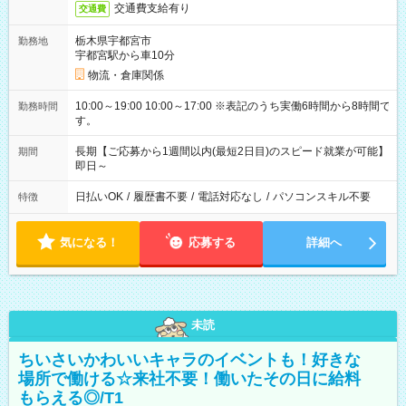
交通費支給有り
交通費
栃木県宇都宮市
勤務地
宇都宮駅から車10分
物流・倉庫関係
10:00～19:00 10:00～17:00 ※表記のうち実働6時間から8時間で
勤務時間
す。
長期【ご応募から1週間以内(最短2日目)のスピード就業が可能】
期間
即日～
日払いOK
/
履歴書不要
/
電話対応なし
/
パソコンスキル不要
特徴
気になる！
応募する
詳細へ
未読
ちいさいかわいいキャラのイベントも！好きな
場所で働ける☆来社不要！働いたその日に給料
もらえる◎/T1