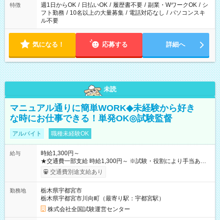
ください！
週1日からOK
/
日払いOK
/
履歴書不要
/
副業・WワークOK
/
シ
特徴
フト勤務
/
10名以上の大量募集
/
電話対応なし
/
パソコンスキ
ル不要
気になる！
応募する
詳細へ
未読
マニュアル通りに簡単WORK◆未経験から好き
な時にお仕事できる！単発OK◎試験監督
アルバイト
職種未経験OK
時給1,300円～
給与
★交通費一部支給 時給1,300円～ ※試験・役割により手当あり
※勤務回数により昇給あり 【即給（前払い）オプションあ
交通費別途支給あり
り！】 希望される場合、勤務から1週間ほどで給与の一部を受け
取れます。 ※手数料418円がかかります。 【過去試験日の収入
栃木県宇都宮市
勤務地
例】 ・河合塾模擬試験 8:30～17:30（休憩1時間） 時給1,300円
栃木県宇都宮市川向町（最寄り駅：宇都宮駅）
×8時間＝日収10,400円＋交通費 ※当日の役割により時給＋100
円の場合あり ・国家試験 7:00～13:30（休憩なし） 時給1,300
株式会社全国試験運営センター
円（役割手当＋100円）×6時間＝日収8,400円＋交通費 【試用期