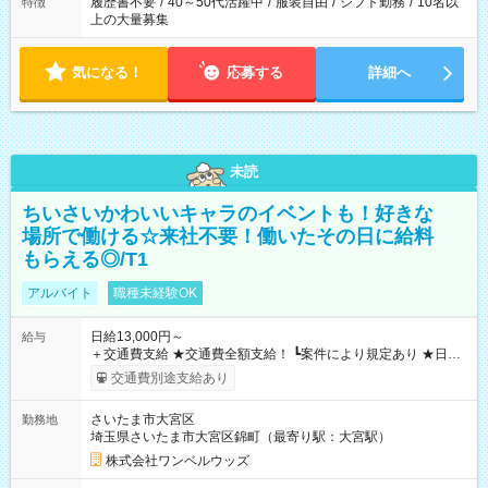
履歴書不要
/
40～50代活躍中
/
服装自由
/
シフト勤務
/
10名以
特徴
上の大量募集
気になる！
応募する
詳細へ
未読
ちいさいかわいいキャラのイベントも！好きな
場所で働ける☆来社不要！働いたその日に給料
もらえる◎/T1
アルバイト
職種未経験OK
日給13,000円～
給与
＋交通費支給 ★交通費全額支給！ ┗案件により規定あり ★日払
いOK！（規定あり） ┗働いたその日に現金GET♪ お仕事後はコ
交通費別途支給あり
ンビニATMから 日払い分を引き落とせます！ 【試用期間】試
用期間なし
さいたま市大宮区
勤務地
埼玉県さいたま市大宮区錦町（最寄り駅：大宮駅）
株式会社ワンベルウッズ