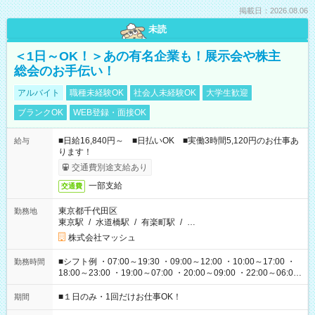
掲載日：2026.08.06
未読
＜1日～OK！＞あの有名企業も！展示会や株主
総会のお手伝い！
アルバイト
職種未経験OK
社会人未経験OK
大学生歓迎
ブランクOK
WEB登録・面接OK
■日給16,840円～ ■日払いOK ■実働3時間5,120円のお仕事あ
給与
ります！
交通費別途支給あり
一部支給
交通費
東京都千代田区
勤務地
東京駅
/
水道橋駅
/
有楽町駅
/
…
株式会社マッシュ
■シフト例 ・07:00～19:30 ・09:00～12:00 ・10:00～17:00 ・
勤務時間
18:00～23:00 ・19:00～07:00 ・20:00～09:00 ・22:00～06:00
etc ★最短で3時間で5,120円のお仕事から 15時間で2万円近く稼
げるお仕事も！ ご希望のお時間に合わせてご紹介！ ※シフトは
■１日のみ・1回だけお仕事OK！
期間
現場によって異なります。 ※勿論、休憩時間はあるのでご安心