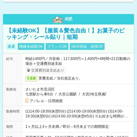
未読
【未経験OK】【服装＆髪色自由！】お菓子のピ
ッキング・シール貼り｜短期
派遣
職種未経験OK
ブランクOK
WEB登録・面接OK
時給1400円／月収例：117,600円＝1,400円×4時間×21日勤務の
給与
場合＋交通費別途支給
交通費別途支給あり
実費支給／当社規定あり。
交通費
さいたま市見沼区
勤務地
七里駅から車6分
/
大宮公園駅
/
大宮(埼玉県)駅
アパレル・日用雑貨
(1)14:00-18:00(休憩0分) (2)14:00-19:00(休憩0分) (3)14:00-
勤務時間
19:30(休憩0分) (4)14:00-20:00(休憩45分) ※お好きな時間が選べ
ます
1ヶ月以上3ヶ月未満／即日～8月末までの期間限定
期間