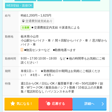
WEB登録・面接OK
時給1,200円～1,625円
給与
交通費別途支給あり
■ 交通費規定内支給 ※派遣先による
交通費
栃木県小山市
勤務地
小山駅からバイク・車
/
間々田駅からバイク・車
/
思川駅から
バイク・車
■物流センターなど ■勤務地選べます
9:00～17:00 10:00～19:00 など ■ 他の時間帯もお気軽にご相
勤務時間
談ください！
単発1日～！ ★勤務開始日や期間はお気軽にご相談くださ
期間
い！ ＃8月～ ＃9月～
週1日からOK
/
日払いOK
/
履歴書不要
/
40～50代活躍中
/
副
特徴
業・WワークOK
/
服装自由
/
シフト勤務
/
10名以上の大量募
集
/
電話対応なし
/
パソコンスキル不要
気になる！
応募する
詳細へ