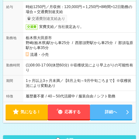
時給1250円／月収例：120,000円＝1,250円×8時間×12日勤務の
給与
場合＋交通費別途支給
交通費別途支給あり
実費支給／当社規定あり。
交通費
栃木県大田原市
勤務地
野崎(栃木県)駅から車25分
/
西那須野駅から車25分
/
那須塩原
駅から車35分
流通・小売
(1)08:00-17:00(休憩60分) ※収穫状況により早上がりの可能性有
勤務時間
り
1ヶ月以上3ヶ月未満／【8月上旬～9月中旬ごろまで】※収穫状
期間
況により変動あり
履歴書不要
/
40～50代活躍中
/
服装自由
/
シフト勤務
特徴
気になる！
応募する
詳細へ