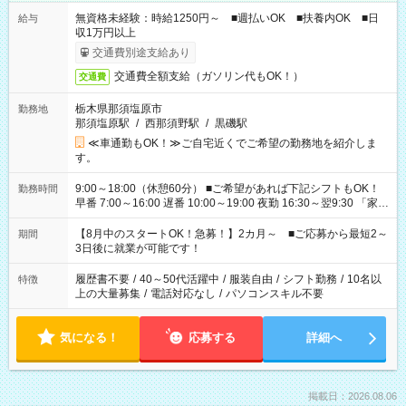
無資格未経験：時給1250円～ ■週払いOK ■扶養内OK ■日
給与
収1万円以上
交通費別途支給あり
交通費全額支給（ガソリン代もOK！）
交通費
栃木県那須塩原市
勤務地
那須塩原駅
/
西那須野駅
/
黒磯駅
≪車通勤もOK！≫ご自宅近くでご希望の勤務地を紹介しま
す。
9:00～18:00（休憩60分） ■ご希望があれば下記シフトもOK！
勤務時間
早番 7:00～16:00 遅番 10:00～19:00 夜勤 16:30～翌9:30 「家族
と休みを合わせたい」 「余裕を持って夕飯の準備がしたい」
「できれば残業はしたくない」 など、ご希望を教えてください
【8月中のスタートOK！急募！】2カ月～ ■ご応募から最短2～
期間
ね。 ※Wワーク希望の方へ 今ご覧のお仕事で希望する勤務時間
3日後に就業が可能です！
と、もう1つのお仕事の勤務時間。 合計で週40時間を超える場
合は応募できません。
履歴書不要
/
40～50代活躍中
/
服装自由
/
シフト勤務
/
10名以
特徴
上の大量募集
/
電話対応なし
/
パソコンスキル不要
気になる！
応募する
詳細へ
掲載日：2026.08.06