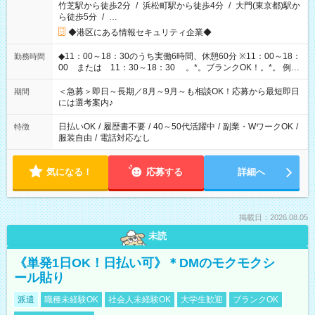
竹芝駅から徒歩2分
/
浜松町駅から徒歩4分
/
大門(東京都)駅か
ら徒歩5分
/
…
◆港区にある情報セキュリティ企業◆
◆11：00～18：30のうち実働6時間、休憩60分 ※11：00～18：
勤務時間
00 または 11：30～18：30 。*。ブランクOK！。*。 例え
ば前職が、 在宅/財団法人/事務/コールセンター/受付/販売/カフェ
スタッフ スイーツ販売/ホテルフロント/化粧品販売/など 様々な
＜急募＞即日～長期／8月～9月～も相談OK！応募から最短即日
期間
業界から入社して活躍されています♪
には選考案内♪
日払いOK
/
履歴書不要
/
40～50代活躍中
/
副業・WワークOK
/
特徴
服装自由
/
電話対応なし
気になる！
応募する
詳細へ
掲載日：2026.08.05
未読
《単発1日OK！日払い可》＊DMのモクモクシ
ール貼り
派遣
職種未経験OK
社会人未経験OK
大学生歓迎
ブランクOK