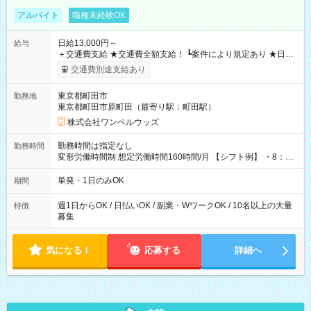
アルバイト
職種未経験OK
日給13,000円～
給与
＋交通費支給 ★交通費全額支給！ ┗案件により規定あり ★日払
いOK！（規定あり） ┗働いたその日に現金GET♪ お仕事後はコ
交通費別途支給あり
ンビニATMから 日払い分を引き落とせます！ 【試用期間】試
用期間なし
東京都町田市
勤務地
東京都町田市原町田（最寄り駅：町田駅）
株式会社ワンベルウッズ
勤務時間は指定なし
勤務時間
変形労働時間制 想定労働時間160時間/月 【シフト例】 ・8：00
～21：00
単発・1日のみOK
期間
週1日からOK / 日払いOK / 副業・WワークOK / 10名以上の大量
特徴
募集
気になる！
応募する
詳細へ