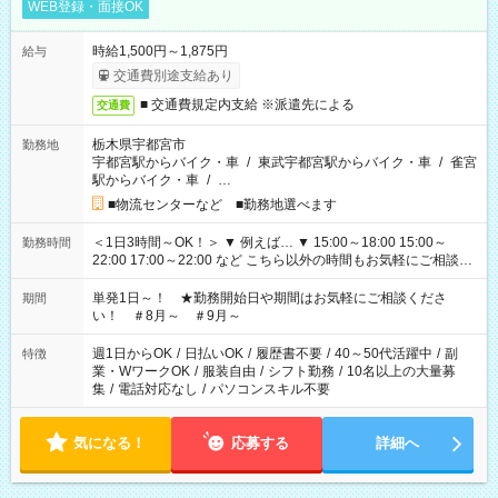
WEB登録・面接OK
時給1,500円～1,875円
給与
交通費別途支給あり
■ 交通費規定内支給 ※派遣先による
交通費
栃木県宇都宮市
勤務地
宇都宮駅からバイク・車
/
東武宇都宮駅からバイク・車
/
雀宮
駅からバイク・車
/
…
■物流センターなど ■勤務地選べます
＜1日3時間～OK！＞ ▼ 例えば… ▼ 15:00～18:00 15:00～
勤務時間
22:00 17:00～22:00 など こちら以外の時間もお気軽にご相談く
ださい！
単発1日～！ ★勤務開始日や期間はお気軽にご相談くださ
期間
い！ ＃8月～ ＃9月～
週1日からOK
/
日払いOK
/
履歴書不要
/
40～50代活躍中
/
副
特徴
業・WワークOK
/
服装自由
/
シフト勤務
/
10名以上の大量募
集
/
電話対応なし
/
パソコンスキル不要
気になる！
応募する
詳細へ