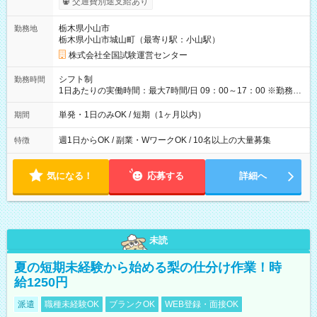
交通費別途支給あり
り！】 希望される場合、勤務から1週間ほどで給与の一部を受け
取れます。 ※手数料418円がかかります。 【過去試験日の収入
栃木県小山市
勤務地
例】 ・河合塾模擬試験 8:30～17:30（休憩1時間） 時給1,300円
栃木県小山市城山町（最寄り駅：小山駅）
×8時間＝日収10,400円＋交通費 ※当日の役割により時給＋100
円の場合あり ・国家試験 7:00～13:30（休憩なし） 時給1,300
株式会社全国試験運営センター
円（役割手当＋100円）×6時間＝日収8,400円＋交通費 【試用期
間】試用期間なし
シフト制
勤務時間
1日あたりの実働時間：最大7時間/日 09：00～17：00 ※勤務時
間は 試験により異なります。
単発・1日のみOK / 短期（1ヶ月以内）
期間
週1日からOK / 副業・WワークOK / 10名以上の大量募集
特徴
気になる！
応募する
詳細へ
未読
夏の短期未経験から始める梨の仕分け作業！時
給1250円
派遣
職種未経験OK
ブランクOK
WEB登録・面接OK