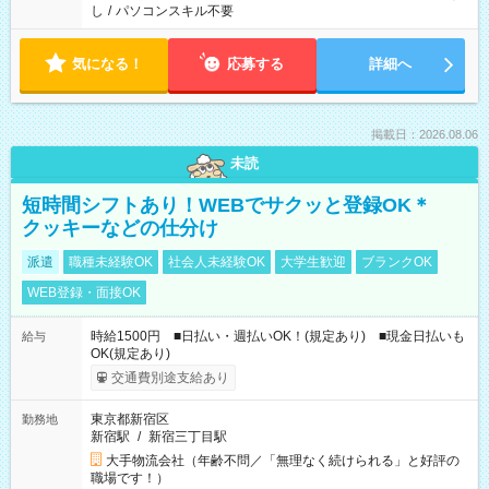
し
/
パソコンスキル不要
気になる！
応募する
詳細へ
掲載日：2026.08.06
未読
短時間シフトあり！WEBでサクッと登録OK＊
クッキーなどの仕分け
派遣
職種未経験OK
社会人未経験OK
大学生歓迎
ブランクOK
WEB登録・面接OK
時給1500円 ■日払い・週払いOK！(規定あり) ■現金日払いも
給与
OK(規定あり)
交通費別途支給あり
東京都新宿区
勤務地
新宿駅
/
新宿三丁目駅
大手物流会社（年齢不問／「無理なく続けられる」と好評の
職場です！）