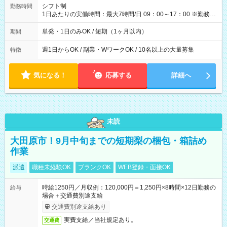
間】試用期間なし
シフト制
勤務時間
1日あたりの実働時間：最大7時間/日 09：00～17：00 ※勤務時
間は 試験により異なります。
単発・1日のみOK / 短期（1ヶ月以内）
期間
週1日からOK / 副業・WワークOK / 10名以上の大量募集
特徴
気になる！
応募する
詳細へ
未読
大田原市！9月中旬までの短期梨の梱包・箱詰め
作業
派遣
職種未経験OK
ブランクOK
WEB登録・面接OK
時給1250円／月収例：120,000円＝1,250円×8時間×12日勤務の
給与
場合＋交通費別途支給
交通費別途支給あり
実費支給／当社規定あり。
交通費