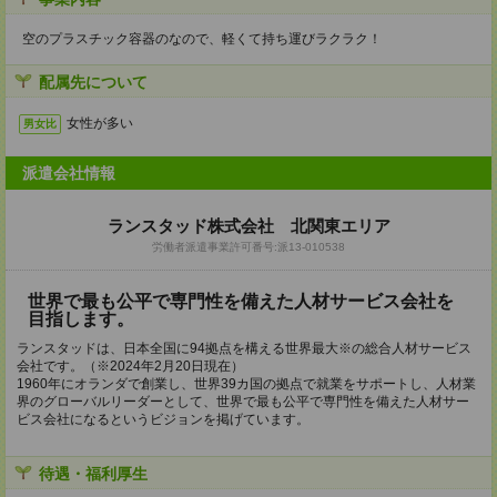
空のプラスチック容器のなので、軽くて持ち運びラクラク！
配属先について
女性が多い
男女比
派遣会社情報
ランスタッド株式会社 北関東エリア
労働者派遣事業許可番号:派13-010538
世界で最も公平で専門性を備えた人材サービス会社を
目指します。
ランスタッドは、日本全国に94拠点を構える世界最大※の総合人材サービス
会社です。（※2024年2月20日現在）
1960年にオランダで創業し、世界39カ国の拠点で就業をサポートし、人材業
界のグローバルリーダーとして、世界で最も公平で専門性を備えた人材サー
ビス会社になるというビジョンを掲げています。
待遇・福利厚生