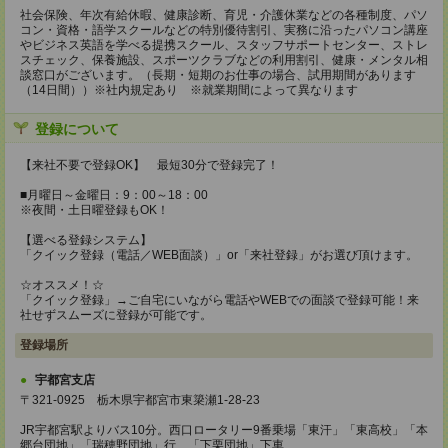
社会保険、年次有給休暇、健康診断、育児・介護休業などの各種制度、パソ
コン・資格・語学スクールなどの特別優待割引、実務に沿ったパソコン講座
やビジネス英語を学べる提携スクール、スタッフサポートセンター、ストレ
スチェック、保養施設、スポーツクラブなどの利用割引、健康・メンタル相
談窓口がございます。（長期・短期のお仕事の場合、試用期間があります
（14日間））※社内規定あり ※就業期間によって異なります
登録について
【来社不要で登録OK】 最短30分で登録完了！
■月曜日～金曜日：9：00～18：00
※夜間・土日曜登録もOK！
【選べる登録システム】
「クイック登録（電話／WEB面談）」or「来社登録」がお選び頂けます。
☆オススメ！☆
「クイック登録」→ご自宅にいながら電話やWEBでの面談で登録可能！来
社せずスムーズに登録が可能です。
登録場所
宇都宮支店
〒321-0925 栃木県宇都宮市東簗瀬1-28-23
JR宇都宮駅よりバス10分。西口ロータリー9番乗場「東汗」「東高校」「本
郷台団地」「瑞穂野団地」行、「下栗団地」下車