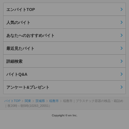
エンバイトTOP
人気のバイト
あなたへのおすすめバイト
最近見たバイト
詳細検索
バイトQ&A
アンケート&プレゼント
バイトTOP
関東
茨城県
稲敷市
稲敷市｜プラスチック容器の検品・箱詰め
｜夜20時～朝5時(10263_20551）
Copyright © en Inc.