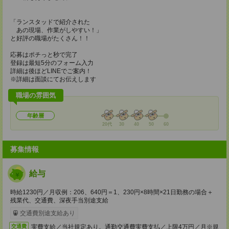
「ランスタッドで紹介された
あの現場、作業がしやすい！」
と好評の職場がたくさん！！
応募はポチっと秒で完了
登録は最短5分のフォーム入力
詳細は後ほどLINEでご案内！
※詳細は面談にてお伝えします
職場の雰囲気
年齢層
20代
30
40
50
60
募集情報
給与
時給1230円／月収例：206、640円＝1、230円×8時間×21日勤務の場合＋
残業代、交通費、深夜手当別途支給
交通費別途支給あり
実費支給／当社規定あり。通勤交通費実費支払／上限4万円／月※規
交通費