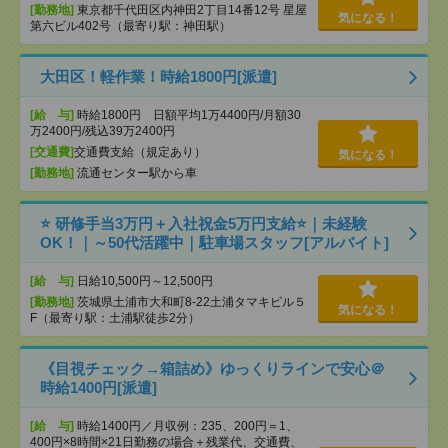
[勤務地]
東京都千代田区内神田2丁目14番12号 星屋
気になる！
第六ビル402号（最寄り駅：神田駅）
大田区！軽作業！時給1800円[派遣]
[給 与]
時給1800円 日額平均1万4400円/月額30
万2400円/残込39万2400円
[交通費]
交通費支給（規定あり）
気になる！
[勤務地]
流通センター駅から車
⭐ 研修手当3万円＋入社祝金5万円支給⭐｜未経験
OK！｜～50代活躍中｜駐車場スタッフ[アルバイト]
[給 与]
日給10,500円～12,500円
[勤務地]
茨城県土浦市大和町8-22土浦タマキビル５
気になる！
F（最寄り駅：土浦駅徒歩2分）
《目視チェック→箱詰め》ゆっくりラインで安心＠
時給1400円[派遣]
[給 与]
時給1400円／月収例：235、200円＝1、
400円×8時間×21日勤務の場合＋残業代、交通費、