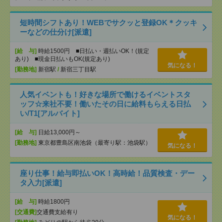
短時間シフトあり！WEBでサクッと登録OK＊クッキ
ーなどの仕分け[派遣]
[給 与]
時給1500円 ■日払い・週払いOK！(規定
あり) ■現金日払いもOK(規定あり)
気になる！
[勤務地]
新宿駅
/
新宿三丁目駅
人気イベントも！好きな場所で働けるイベントスタ
ッフ☆来社不要！働いたその日に給料もらえる日払
い/T1[アルバイト]
[給 与]
日給13,000円～
[勤務地]
東京都豊島区南池袋（最寄り駅：池袋駅）
気になる！
座り仕事！給与即払いOK！高時給！品質検査・デー
タ入力[派遣]
[給 与]
時給1800円
[交通費]
交通費支給有り
気になる！