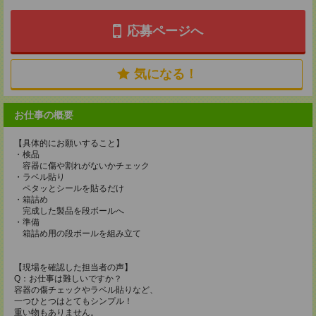
応募ページへ
気になる！
お仕事の概要
【具体的にお願いすること】
・検品
容器に傷や割れがないかチェック
・ラベル貼り
ペタッとシールを貼るだけ
・箱詰め
完成した製品を段ボールへ
・準備
箱詰め用の段ボールを組み立て
【現場を確認した担当者の声】
Q：お仕事は難しいですか？
容器の傷チェックやラベル貼りなど、
一つひとつはとてもシンプル！
重い物もありません。