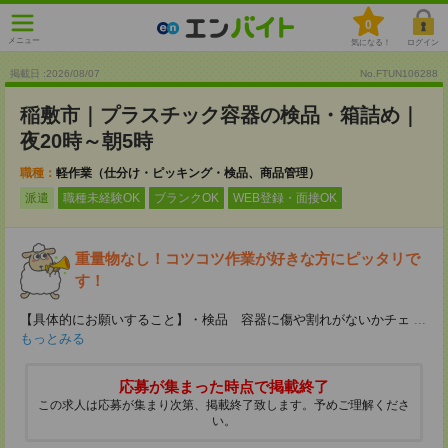
0
メニュー
気になる！
ログイン
掲載日 :2026
/
08
/
07
No.FTUN106288
稲敷市｜プラスチック容器の検品・箱詰め｜
夜20時～朝5時
職種：
軽作業（仕分け・ピッキング・検品、商品管理）
派遣
職種未経験OK
ブランクOK
WEB登録・面接OK
重量物なし！コツコツ作業が好きな方にピッタリで
す！
【具体的にお願いすること】・検品 容器に傷や割れがないかチェ
...
もっとみる
応募が集まった時点で掲載終了
この求人は応募が集まり次第、掲載終了致します。予めご理解くださ
い。