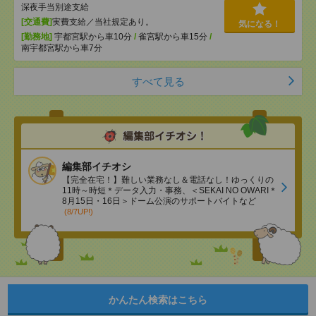
深夜手当別途支給
[交通費]
実費支給／当社規定あり。
気になる！
[勤務地]
宇都宮駅から車10分
/
雀宮駅から車15分
/
南宇都宮駅から車7分
すべて見る
編集部イチオシ
【完全在宅！】難しい業務なし＆電話なし！ゆっくりの
11時～時短＊データ入力・事務、＜SEKAI NO OWARI＊
8月15日・16日＞ドーム公演のサポートバイトなど
(8/7UP!)
かんたん検索はこちら