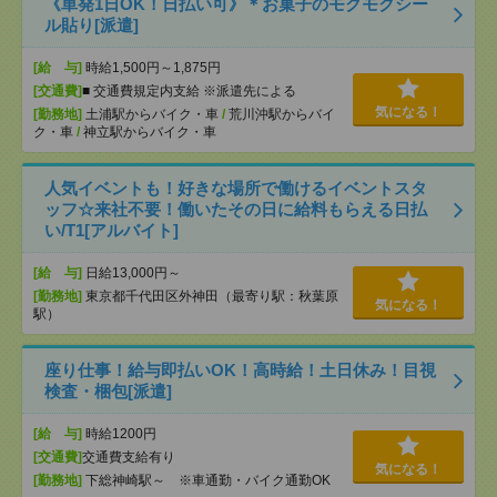
《単発1日OK！日払い可》＊お菓子のモクモクシー
ル貼り[派遣]
[給 与]
時給1,500円～1,875円
[交通費]
■ 交通費規定内支給 ※派遣先による
気になる！
[勤務地]
土浦駅からバイク・車
/
荒川沖駅からバイ
ク・車
/
神立駅からバイク・車
人気イベントも！好きな場所で働けるイベントスタ
ッフ☆来社不要！働いたその日に給料もらえる日払
い/T1[アルバイト]
[給 与]
日給13,000円～
[勤務地]
東京都千代田区外神田（最寄り駅：秋葉原
気になる！
駅）
座り仕事！給与即払いOK！高時給！土日休み！目視
検査・梱包[派遣]
[給 与]
時給1200円
[交通費]
交通費支給有り
気になる！
[勤務地]
下総神崎駅～ ※車通勤・バイク通勤OK