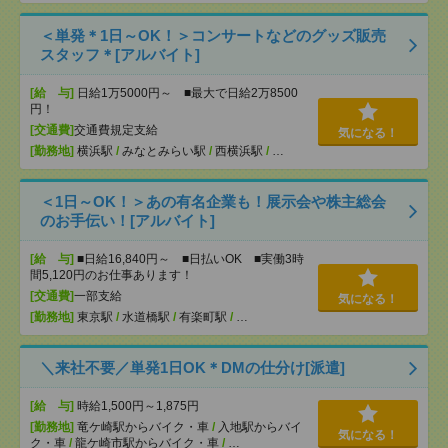
＜単発＊1日～OK！＞コンサートなどのグッズ販売
スタッフ＊[アルバイト]
[給 与]
日給1万5000円～ ■最大で日給2万8500
円！
[交通費]
交通費規定支給
気になる！
[勤務地]
横浜駅
/
みなとみらい駅
/
西横浜駅
/
…
＜1日～OK！＞あの有名企業も！展示会や株主総会
のお手伝い！[アルバイト]
[給 与]
■日給16,840円～ ■日払いOK ■実働3時
間5,120円のお仕事あります！
[交通費]
一部支給
気になる！
[勤務地]
東京駅
/
水道橋駅
/
有楽町駅
/
…
＼来社不要／単発1日OK＊DMの仕分け[派遣]
[給 与]
時給1,500円～1,875円
[勤務地]
竜ケ崎駅からバイク・車
/
入地駅からバイ
気になる！
ク・車
/
龍ケ崎市駅からバイク・車
/
…