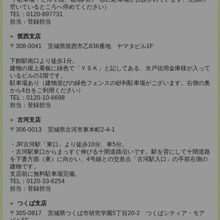
空いているところへ停めてください）
TEL：0120-897731
担当：登録担当
筑西支店
〒308-0041 茨城県筑西市乙836番地 ヤマタビル1F
下館駅南口より徒歩1分。
建物の屋上看板に緑色で「ＹＳＫ」と記してある、水戸信用金庫様が入って
いるビルの1階です。
駐車場あり（建物並びの緑色フェンスの砂利駐車場がございます。右側の奥
から4台をご利用ください）
TEL：0120-10-6698
担当：登録担当
古河支店
〒306-0013 茨城県古河市東本町2-4-1
・JR古河駅「東口」より徒歩10分、車5分。
・古河駅東口からまっすぐ伸びる十間道路沿いです。駅を背にして十間道路
を下妻方面（東）に向かい、4号線との交差点「古河駅入口」の手前右側の
建物です。
支店前に無料駐車場完備。
TEL：0120-33-6254
担当：登録担当
つくば支店
〒305-0817 茨城県つくば市研究学園5丁目20-2 つくばシティア・モア