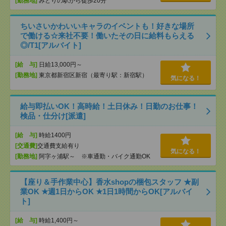
[勤務地]
みどりの駅から徒歩20分
ちいさいかわいいキャラのイベントも！好きな場所
で働ける☆来社不要！働いたその日に給料もらえる
◎/T1[アルバイト]
[給 与]
日給13,000円～
[勤務地]
東京都新宿区新宿（最寄り駅：新宿駅）
気になる！
給与即払いOK！高時給！土日休み！日勤のお仕事！
検品・仕分け[派遣]
[給 与]
時給1400円
[交通費]
交通費支給有り
気になる！
[勤務地]
阿字ヶ浦駅～ ※車通勤・バイク通勤OK
【座り＆手作業中心】香水shopの梱包スタッフ ★副
業OK ★週1日からOK ★1日1時間からOK[アルバイ
ト]
[給 与]
時給1,400円～