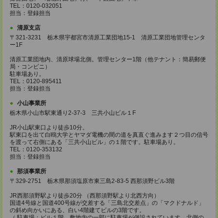
TEL：0120-032051
担当：登録担当
清原支店
〒321-3231 栃木県宇都宮市清原工業団地15-1 清原工業団地管理センタ
ー1F
清原工業団地内、清原球場北側。管理センター1階（他テナント：簡易郵便
局・コンビニ）
駐車場あり。
TEL：0120-895411
担当：登録担当
小山事業所
栃木県小山市駅東通り2-37-3 三共小山ビル１F
JR小山駅東口より徒歩10分。
駅東口を出て白鴎大学とヤマダ電機の間の道を真直ぐ進みます２つ目の信号
を渡って右側にある「三共小山ビル」の１階です。駐車場あり。
TEL：0120-353132
担当：登録担当
那須事業所
〒329-2751 栃木県那須塩原市東三島2-83-5 西那須野ビル3階
JR西那須野駅より徒歩20分 （西那須野駅より北西方向）
国道4号線と国道400号線が交差する「三島北交差点」の「マクドナルド」
の斜め向かいにある、白い4階建てビルの3階です。
（ 駐車場：ビル１階、敷地内の一部に駐車場が併設されています。北側の