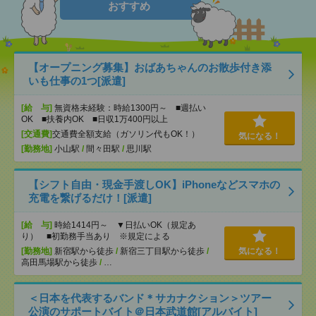
おすすめ
【オープニング募集】おばあちゃんのお散歩付き添
いも仕事の1つ[派遣]
[給 与]
無資格未経験：時給1300円～ ■週払い
OK ■扶養内OK ■日収1万400円以上
[交通費]
交通費全額支給（ガソリン代もOK！）
気になる！
[勤務地]
小山駅
/
間々田駅
/
思川駅
【シフト自由・現金手渡しOK】iPhoneなどスマホの
充電を繋げるだけ！[派遣]
[給 与]
時給1414円～ ▼日払いOK（規定あ
り） ■初勤務手当あり ※規定による
[勤務地]
新宿駅から徒歩
/
新宿三丁目駅から徒歩
/
気になる！
高田馬場駅から徒歩
/
…
＜日本を代表するバンド＊サカナクション＞ツアー
公演のサポートバイト＠日本武道館[アルバイト]