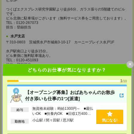
ビル5F
つくばエクスプレス研究学園駅より徒歩6分、ガラス張りの5階建てのビル
です。
ビル北側に駐車場がございます（無料サービス券をご用意しております）。
TEL：0120-267073
担当：登録担当
水戸支店
〒310-0803 茨城県水戸市城南3-10-17 カーニープレイス水戸1F
水戸駅南口より徒歩15分。
ビル東側に無料駐車場あり。
TEL：0120-451093
×
担当：登録担当
どちらのお仕事が気になりますか？
高崎支店
〒370-0851 群馬県高崎市上中居町175-1 カツミビル1F
1
/10
・ＪＲ：高崎駅東口より徒歩17分。
【オープニング募集】おばあちゃんのお散歩
・車：国道17号下之城交差点を環状線に曲がります。「酒のやまや」を過
ぎ、左側にラーメン店の看板があります。その隣のビルの1階です。向かい
付き添いも仕事の1つ[派遣]
に「シューマート」があります。
支店の目の前に無料駐車場あり。
無資格未経験：時給1300円～ ■週払
給与
TEL：0120-243918
いOK ■扶養内OK ■日収1万400円
担当：登録担当
以上
小山駅 / 間々田駅 / 思川駅
気になる!
勤務地
久喜支店
〒346-0003 埼玉県久喜市久喜中央1-1-3 熊谷ビル4F