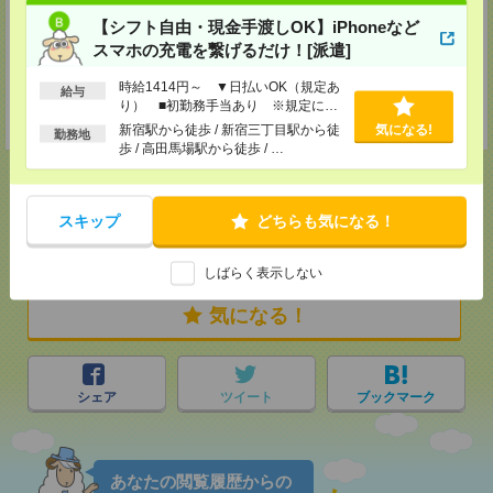
JR線・東武線久喜駅西口より徒歩2分。ロータリー内にある「マクドナル
【シフト自由・現金手渡しOK】iPhoneなど
ド」の入ったビルの4階。
スマホの充電を繋げるだけ！[派遣]
駐車場：久喜市営駅前駐車場の無料駐車場サービスチケットを差し上げます
（久喜駅西口より徒歩3分。住所：久喜市久喜中央1-1061-50）。詳しくは
お電話でお問い合わせください。
時給1414円～ ▼日払いOK（規定あ
給与
TEL：050-1746-0006
り） ■初勤務手当あり ※規定によ
担当：登録担当
る
新宿駅から徒歩 / 新宿三丁目駅から徒
気になる!
勤務地
歩 / 高田馬場駅から徒歩 / …
スキップ
どちらも気になる！
応募ページへ
しばらく表示しない
気になる！
シェア
ツイート
ブックマーク
あなたの閲覧履歴からの