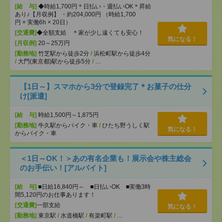
[給 与]
◆時給1,700円＊日払い・週払いOK＊昇給
あり♪【月収例】 ・約204,000円 （時給1,700
円 × 実働6h × 20日）
[交通費]
◆全額支給 ＊家が少し遠くても安心！
気になる！
[月収例]
20～25万円
[勤務地]
竹芝駅から徒歩2分
/
浜松町駅から徒歩4分
/
大門(東京都)駅から徒歩5分
/
…
【1日～】スマホから3分で登録完了＊お菓子の仕分
け[派遣]
[給 与]
時給1,500円～1,875円
[勤務地]
牛久駅からバイク・車
/
ひたち野うしく駅
気になる！
からバイク・車
＜1日～OK！＞あの有名企業も！展示会や株主総会
のお手伝い！[アルバイト]
[給 与]
■日給16,840円～ ■日払いOK ■実働3時
間5,120円のお仕事あります！
[交通費]
一部支給
気になる！
[勤務地]
東京駅
/
水道橋駅
/
有楽町駅
/
…