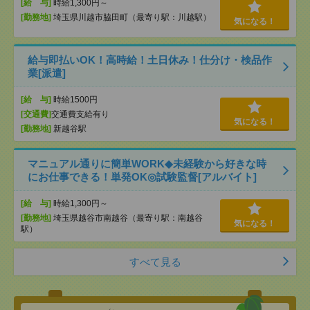
[給 与]
時給1,300円～
[勤務地]
埼玉県川越市脇田町（最寄り駅：川越駅）
気になる！
給与即払いOK！高時給！土日休み！仕分け・検品作
業[派遣]
[給 与]
時給1500円
[交通費]
交通費支給有り
気になる！
[勤務地]
新越谷駅
マニュアル通りに簡単WORK◆未経験から好きな時
にお仕事できる！単発OK◎試験監督[アルバイト]
[給 与]
時給1,300円～
[勤務地]
埼玉県越谷市南越谷（最寄り駅：南越谷
気になる！
駅）
すべて見る