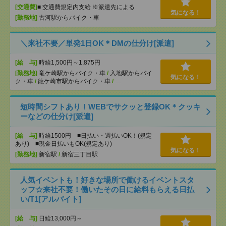
[交通費]
■ 交通費規定内支給 ※派遣先による
気になる！
[勤務地]
古河駅からバイク・車
＼来社不要／単発1日OK＊DMの仕分け[派遣]
[給 与]
時給1,500円～1,875円
[勤務地]
竜ケ崎駅からバイク・車
/
入地駅からバイ
気になる！
ク・車
/
龍ケ崎市駅からバイク・車
/
…
短時間シフトあり！WEBでサクッと登録OK＊クッキ
ーなどの仕分け[派遣]
[給 与]
時給1500円 ■日払い・週払いOK！(規定
あり) ■現金日払いもOK(規定あり)
気になる！
[勤務地]
新宿駅
/
新宿三丁目駅
人気イベントも！好きな場所で働けるイベントスタ
ッフ☆来社不要！働いたその日に給料もらえる日払
い/T1[アルバイト]
[給 与]
日給13,000円～