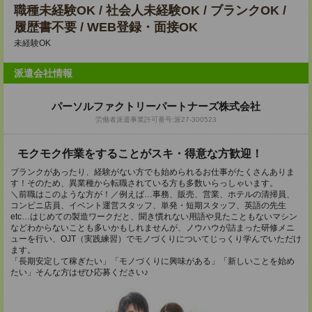
職種未経験OK / 社会人未経験OK / ブランクOK /
履歴書不要 / WEB登録・面接OK
未経験OK
派遣会社情報
パーソルファクトリーパートナーズ株式会社
労働者派遣事業許可番号:派27-300523
モクモク作業をすることがスキ・得意な方歓迎！
ブランクがあったり、経験がない方でも始められるお仕事がたくさんありま
す！そのため、異業種から転職されている方も多数いらっしゃいます。
＼前職はこのような方が！／例えば…事務、販売、営業、ホテルの清掃員、
コンビニ店員、イベント運営スタッフ、単発・短期スタッフ、英語の先生
etc…はじめての製造ワークだと、聞き慣れない用語や見たこともないマシン
などわからないことも多いかもしれませんが、ノウハウが詰まった研修メニ
ューを行い、OJT（実践練習）でモノづくりについてじっくり学んでいただけ
ます。
「長期安定して稼ぎたい」「モノづくりに興味がある」「新しいことを始め
たい」そんな方はぜひ応募ください♪