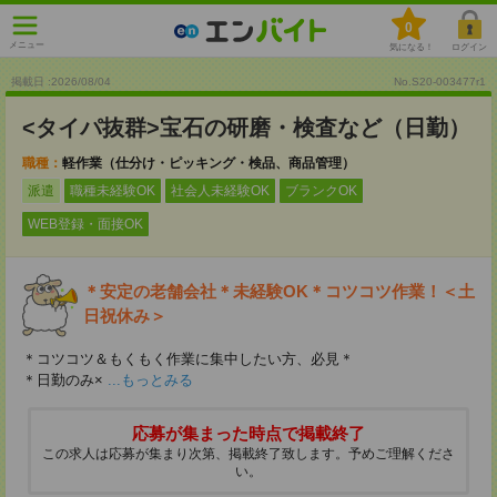
0
メニュー
気になる！
ログイン
掲載日 :2026
/
08
/
04
No.S20-003477r1
<タイパ抜群>宝石の研磨・検査など（日勤）
職種：
軽作業（仕分け・ピッキング・検品、商品管理）
派遣
職種未経験OK
社会人未経験OK
ブランクOK
WEB登録・面接OK
＊安定の老舗会社＊未経験OK＊コツコツ作業！＜土
日祝休み＞
＊コツコツ＆もくもく作業に集中したい方、必見＊
＊日勤のみ×
...もっとみる
応募が集まった時点で掲載終了
この求人は応募が集まり次第、掲載終了致します。予めご理解くださ
い。