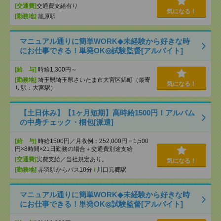
[交通費]
交通費支給有り
気になる！
[勤務地]
籠原駅
マニュアル通りに簡単WORK◆未経験から好きな時
にお仕事できる！単発OK◎試験監督[アルバイト]
[給 与]
時給1,300円～
[勤務地]
埼玉県埼玉県さいたま市大宮区錦町（最寄
気になる！
り駅：大宮駅）
【土日休み】【1ヶ月短期】高時給1500円！アルバム
の中身チェック・梱包[派遣]
[給 与]
時給1500円／月収例：252,000円＝1,500
円×8時間×21日勤務の場合＋交通費別途支給
[交通費]
実費支給／当社規定あり。
気になる！
[勤務地]
赤羽駅からバス10分
/
川口元郷駅
マニュアル通りに簡単WORK◆未経験から好きな時
にお仕事できる！単発OK◎試験監督[アルバイト]