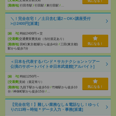
[交通費]
交通費全額支給
気になる！
[勤務地]
行田市駅
/
行田駅
/
東行田駅
/
…
＼！完全在宅！／土日含む週2～OK<講座受付
>@2400円[派遣]
[給 与]
時給2400円＋交
[交通費]
交通費実費支給（当社規定あり）
気になる！
[勤務地]
田町(東京都)駅から徒歩4分
/
三田(東京都)
駅から徒歩7分
＜日本を代表するバンド＊サカナクション＞ツアー
公演のサポートバイト＠日本武道館[アルバイト]
[給 与]
時給1250円～
[交通費]
支給（規定有り）
気になる！
[勤務地]
九段下駅から徒歩5分
/
竹橋駅から徒歩10
分
/
神保町駅から徒歩15分
/
…
【完全在宅！】難しい業務なし＆電話なし！ゆっく
りの11時～時短＊データ入力・事務[派遣]