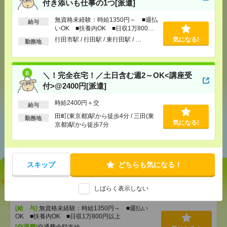
付き添いも仕事の1つ[派遣]
応募ページへ
無資格未経験：時給1350円～ ■週払
給与
いOK ■扶養内OK ■日収1万800円
以上
行田市駅 / 行田駅 / 東行田駅 / …
気になる!
勤務地
気になる！
＼！完全在宅！／土日含む週2～OK<講座受
付>@2400円[派遣]
シェア
ツイート
ブックマーク
時給2400円＋交
給与
田町(東京都)駅から徒歩4分 / 三田(東
勤務地
気になる!
京都)駅から徒歩7分
あなたの閲覧履歴からの
おすすめ
スキップ
どちらも気になる！
【オープニング募集】おばあちゃんのお散歩付き添
いも仕事の1つ[派遣]
しばらく表示しない
[給 与]
無資格未経験：時給1350円～ ■週払い
OK ■扶養内OK ■日収1万800円以上