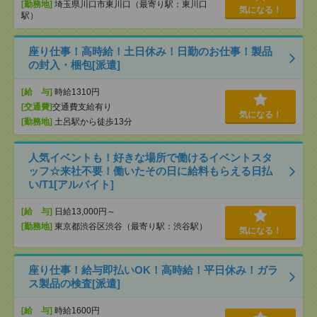
[勤務地]
埼玉県川口市東川口（最寄り駅：東川口
気になる！
駅）
座り仕事！高時給！土日休み！日勤のお仕事！製品
の封入・梱包[派遣]
[給 与]
時給1310円
[交通費]
交通費支給有り
気になる！
[勤務地]
土呂駅から徒歩13分
人気イベントも！好きな場所で働けるイベントスタ
ッフ☆来社不要！働いたその日に給料もらえる日払
い/T1[アルバイト]
[給 与]
日給13,000円～
[勤務地]
東京都渋谷区渋谷（最寄り駅：渋谷駅）
気になる！
座り仕事！給与即払いOK！高時給！平日休み！ガラ
ス製品の検査[派遣]
[給 与]
時給1600円