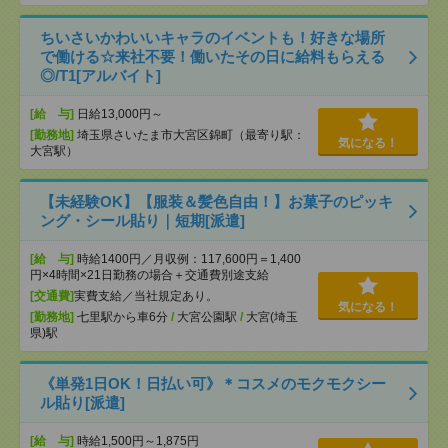
ちいさいかわいいキャラのイベントも！好きな場所
で働ける☆来社不要！働いたその日に給料もらえる
◎/T1[アルバイト]
[給 与]
日給13,000円～
[勤務地]
埼玉県さいたま市大宮区錦町（最寄り駅：
気になる！
大宮駅）
【未経験OK】【服装＆髪色自由！】お菓子のピッキ
ング・シール貼り｜短期[派遣]
[給 与]
時給1400円／月収例：117,600円＝1,400
円×4時間×21日勤務の場合＋交通費別途支給
[交通費]
実費支給／当社規定あり。
気になる！
[勤務地]
七里駅から車6分
/
大宮公園駅
/
大宮(埼玉
県)駅
《単発1日OK！日払い可》＊コスメのモクモクシー
ル貼り[派遣]
[給 与]
時給1,500円～1,875円