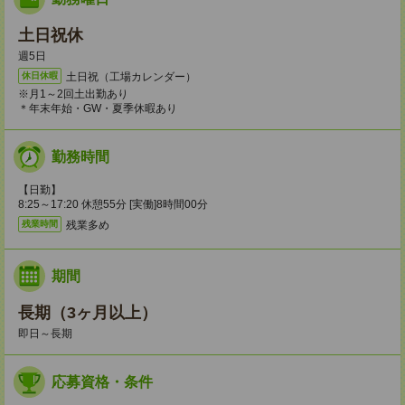
土日祝休
週5日
土日祝（工場カレンダー）
休日休暇
※月1～2回土出勤あり
＊年末年始・GW・夏季休暇あり
勤務時間
【日勤】
8:25～17:20 休憩55分 [実働]8時間00分
残業多め
残業時間
期間
長期（3ヶ月以上）
即日～長期
応募資格・条件