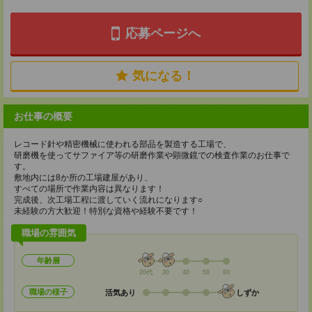
応募ページへ
気になる！
お仕事の概要
レコード針や精密機械に使われる部品を製造する工場で、
研磨機を使ってサファイア等の研磨作業や顕微鏡での検査作業のお仕事で
す。
敷地内には8か所の工場建屋があり、
すべての場所で作業内容は異なります！
完成後、次工場工程に渡していく流れになります○
未経験の方大歓迎！特別な資格や経験不要です！
職場の雰囲気
年齢層
20代
30
40
50
60
職場の様子
活気あり
しずか