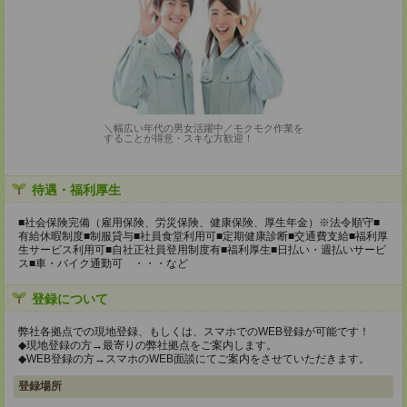
＼幅広い年代の男女活躍中／モクモク作業を
することが得意・スキな方歓迎！
待遇・福利厚生
■社会保険完備（雇用保険、労災保険、健康保険、厚生年金）※法令順守■
有給休暇制度■制服貸与■社員食堂利用可■定期健康診断■交通費支給■福利厚
生サービス利用可■自社正社員登用制度有■福利厚生■日払い・週払いサービ
ス■車・バイク通勤可 ・・・など
登録について
弊社各拠点での現地登録、もしくは、スマホでのWEB登録が可能です！
◆現地登録の方→最寄りの弊社拠点をご案内します。
◆WEB登録の方→スマホのWEB面談にてご案内をさせていただきます。
登録場所