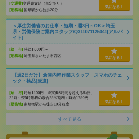
[交通費]
交通費支給（規定あり）
気になる！
[勤務地]
国母駅から徒歩20分
＜厚生労働省のお仕事・短期・週3日～OK＞埼玉
県・労働保険ご案内スタッフ/Q311071125041[アルバ
イト]
[給 与]
時給1,600円～
[勤務地]
埼玉県さいたま市西区
気になる！
【週2日だけ】倉庫内軽作業スタッフ スマホのチェ
ック・検品[派遣]
[給 与]
時給1400円 ※実働8時間を超える勤務、
22時～翌5時勤務の場合25％割増：時給1750円
気になる！
[勤務地]
南船橋駅から徒歩10分程度
すべて見る