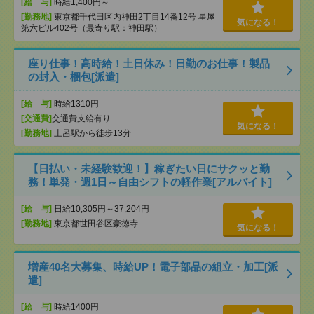
[給 与]
時給1,400円～
[勤務地]
東京都千代田区内神田2丁目14番12号 星屋
気になる！
第六ビル402号（最寄り駅：神田駅）
座り仕事！高時給！土日休み！日勤のお仕事！製品
の封入・梱包[派遣]
[給 与]
時給1310円
[交通費]
交通費支給有り
気になる！
[勤務地]
土呂駅から徒歩13分
【日払い・未経験歓迎！】稼ぎたい日にサクッと勤
務！単発・週1日～自由シフトの軽作業[アルバイト]
[給 与]
日給10,305円～37,204円
[勤務地]
東京都世田谷区豪徳寺
気になる！
増産40名大募集、時給UP！電子部品の組立・加工[派
遣]
[給 与]
時給1400円