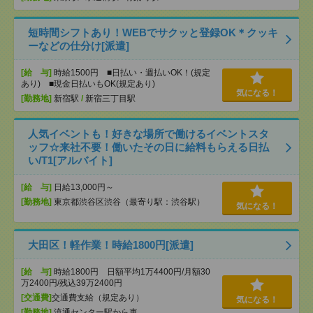
短時間シフトあり！WEBでサクッと登録OK＊クッキ
ーなどの仕分け[派遣]
[給 与]
時給1500円 ■日払い・週払いOK！(規定
あり) ■現金日払いもOK(規定あり)
気になる！
[勤務地]
新宿駅
/
新宿三丁目駅
人気イベントも！好きな場所で働けるイベントスタ
ッフ☆来社不要！働いたその日に給料もらえる日払
い/T1[アルバイト]
[給 与]
日給13,000円～
[勤務地]
東京都渋谷区渋谷（最寄り駅：渋谷駅）
気になる！
大田区！軽作業！時給1800円[派遣]
[給 与]
時給1800円 日額平均1万4400円/月額30
万2400円/残込39万2400円
[交通費]
交通費支給（規定あり）
気になる！
[勤務地]
流通センター駅から車