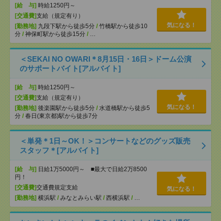
[給 与]
時給1250円～
[交通費]
支給（規定有り）
気になる！
[勤務地]
九段下駅から徒歩5分
/
竹橋駅から徒歩10
分
/
神保町駅から徒歩15分
/
…
＜SEKAI NO OWARI＊8月15日・16日＞ドーム公演
のサポートバイト[アルバイト]
[給 与]
時給1250円～
[交通費]
支給（規定有り）
気になる！
[勤務地]
後楽園駅から徒歩5分
/
水道橋駅から徒歩5
分
/
春日(東京都)駅から徒歩7分
＜単発＊1日～OK！＞コンサートなどのグッズ販売
スタッフ＊[アルバイト]
[給 与]
日給1万5000円～ ■最大で日給2万8500
円！
[交通費]
交通費規定支給
気になる！
[勤務地]
横浜駅
/
みなとみらい駅
/
西横浜駅
/
…