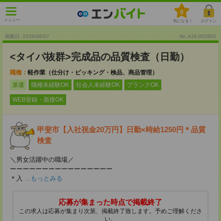
0
メニュー
気になる！
ログイン
掲載日 :2026
/
08
/
07
No.A29-002905
<タイパ抜群>完成品の品質検査（日勤）
職種：
軽作業（仕分け・ピッキング・検品、商品管理）
派遣
職種未経験OK
社会人未経験OK
ブランクOK
WEB登録・面接OK
甲斐市【入社祝金20万円】日勤×時給1250円＊品質
検査
＼男女活躍中の職場／
ーーーーーーーーーーーーーーーー
＊入
...もっとみる
応募が集まった時点で掲載終了
この求人は応募が集まり次第、掲載終了致します。予めご理解くださ
い。