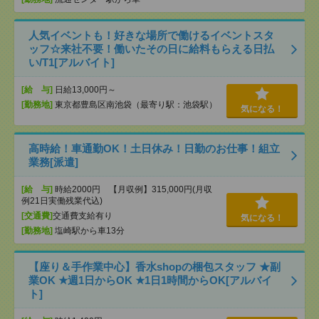
人気イベントも！好きな場所で働けるイベントスタ
ッフ☆来社不要！働いたその日に給料もらえる日払
い/T1[アルバイト]
[給 与]
日給13,000円～
[勤務地]
東京都豊島区南池袋（最寄り駅：池袋駅）
気になる！
高時給！車通勤OK！土日休み！日勤のお仕事！組立
業務[派遣]
[給 与]
時給2000円 【月収例】315,000円(月収
例21日実働残業代込)
[交通費]
交通費支給有り
気になる！
[勤務地]
塩崎駅から車13分
【座り＆手作業中心】香水shopの梱包スタッフ ★副
業OK ★週1日からOK ★1日1時間からOK[アルバイ
ト]