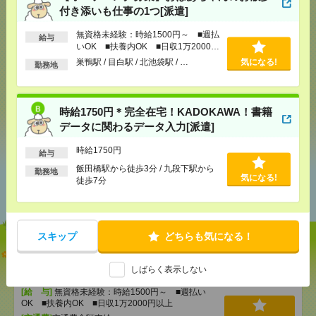
付き添いも仕事の1つ[派遣]
応募ページへ
無資格未経験：時給1500円～ ■週払
給与
いOK ■扶養内OK ■日収1万2000円
以上
巣鴨駅 / 目白駅 / 北池袋駅 / …
気になる!
勤務地
気になる！
時給1750円＊完全在宅！KADOKAWA！書籍
シェア
ツイート
ブックマーク
データに関わるデータ入力[派遣]
時給1750円
給与
飯田橋駅から徒歩3分 / 九段下駅から
勤務地
あなたの閲覧履歴からの
気になる!
徒歩7分
おすすめ
スキップ
どちらも気になる！
【オープニング募集】おばあちゃんのお散歩付き添
いも仕事の1つ[派遣]
しばらく表示しない
[給 与]
無資格未経験：時給1500円～ ■週払い
OK ■扶養内OK ■日収1万2000円以上