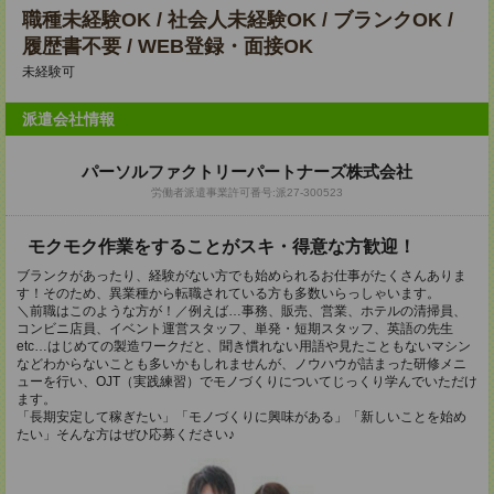
職種未経験OK / 社会人未経験OK / ブランクOK /
履歴書不要 / WEB登録・面接OK
未経験可
派遣会社情報
パーソルファクトリーパートナーズ株式会社
労働者派遣事業許可番号:派27-300523
モクモク作業をすることがスキ・得意な方歓迎！
ブランクがあったり、経験がない方でも始められるお仕事がたくさんありま
す！そのため、異業種から転職されている方も多数いらっしゃいます。
＼前職はこのような方が！／例えば…事務、販売、営業、ホテルの清掃員、
コンビニ店員、イベント運営スタッフ、単発・短期スタッフ、英語の先生
etc…はじめての製造ワークだと、聞き慣れない用語や見たこともないマシン
などわからないことも多いかもしれませんが、ノウハウが詰まった研修メニ
ューを行い、OJT（実践練習）でモノづくりについてじっくり学んでいただけ
ます。
「長期安定して稼ぎたい」「モノづくりに興味がある」「新しいことを始め
たい」そんな方はぜひ応募ください♪