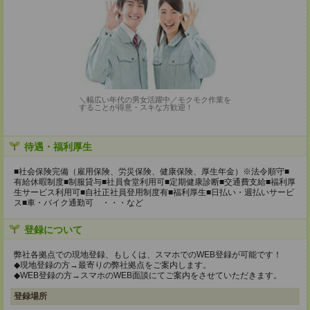
＼幅広い年代の男女活躍中／モクモク作業を
することが得意・スキな方歓迎！
待遇・福利厚生
■社会保険完備（雇用保険、労災保険、健康保険、厚生年金）※法令順守■
有給休暇制度■制服貸与■社員食堂利用可■定期健康診断■交通費支給■福利厚
生サービス利用可■自社正社員登用制度有■福利厚生■日払い・週払いサービ
ス■車・バイク通勤可 ・・・など
登録について
弊社各拠点での現地登録、もしくは、スマホでのWEB登録が可能です！
◆現地登録の方→最寄りの弊社拠点をご案内します。
◆WEB登録の方→スマホのWEB面談にてご案内をさせていただきます。
登録場所