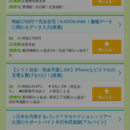
[交通費]
交通費全額支給
気になる！
[勤務地]
巣鴨駅
/
目白駅
/
北池袋駅
/
…
時給1750円＊完全在宅！KADOKAWA！書籍データ
に関わるデータ入力[派遣]
[給 与]
時給1750円
[交通費]
全額支給
気になる！
[勤務地]
飯田橋駅から徒歩3分
/
九段下駅から徒歩7
分
【シフト自由・現金手渡しOK】iPhoneなどスマホの
充電を繋げるだけ！[派遣]
[給 与]
時給1414円～ ▼日払いOK（規定あ
り） ■初勤務手当あり ※規定による
[勤務地]
新宿駅から徒歩
/
新宿三丁目駅から徒歩
/
気になる！
高田馬場駅から徒歩
/
…
＜日本を代表するバンド＊サカナクション＞ツアー
公演のサポートバイト＠日本武道館[アルバイト]