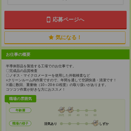
応募ページへ
気になる！
お仕事の概要
半導体部品を製造する工場でのお仕事です。
〇完成品の品質検査
〇ノギス・マイクロメーターを使用した外観検査など
○クリーンルーム内作業ですので、年間を通して空調快適・清潔です！
※週に数回、重量物（10～20キロ程度）の取り扱いがあります。
コツコツ作業が好きな方におススメ！
職場の雰囲気
年齢層
20代
30
40
50
60
職場の様子
活気あり
しずか