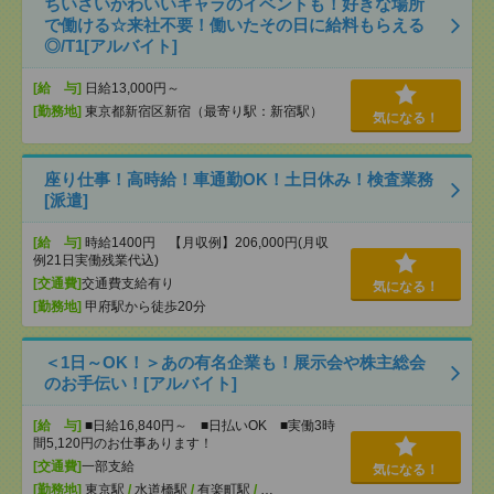
ちいさいかわいいキャラのイベントも！好きな場所
で働ける☆来社不要！働いたその日に給料もらえる
◎/T1[アルバイト]
[給 与]
日給13,000円～
[勤務地]
東京都新宿区新宿（最寄り駅：新宿駅）
気になる！
座り仕事！高時給！車通勤OK！土日休み！検査業務
[派遣]
[給 与]
時給1400円 【月収例】206,000円(月収
例21日実働残業代込)
[交通費]
交通費支給有り
気になる！
[勤務地]
甲府駅から徒歩20分
＜1日～OK！＞あの有名企業も！展示会や株主総会
のお手伝い！[アルバイト]
[給 与]
■日給16,840円～ ■日払いOK ■実働3時
間5,120円のお仕事あります！
[交通費]
一部支給
気になる！
[勤務地]
東京駅
/
水道橋駅
/
有楽町駅
/
…