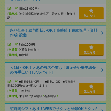
[給 与]
日給13,000円～
[勤務地]
神奈川県横浜市港北区（最寄り駅：新横浜
気になる！
駅）
座り仕事！給与即払いOK！高時給！在庫管理・資料
作成[派遣]
[給 与]
時給1500円
[交通費]
交通費支給有り
気になる！
[勤務地]
藤沢駅
＜1日～OK！＞あの有名企業も！展示会や株主総会
のお手伝い！[アルバイト]
[給 与]
■日給16,840円～ ■日払いOK ■実働3時
間5,120円のお仕事あります！
[交通費]
一部支給
気になる！
[勤務地]
東京駅
/
水道橋駅
/
有楽町駅
/
…
短時間シフトあり！WEBでサクッと登録OK＊クッキ