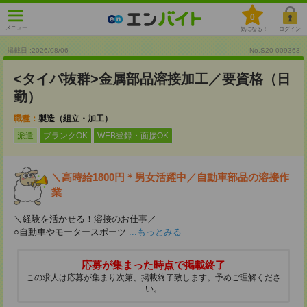
0
メニュー
気になる！
ログイン
掲載日 :2026
/
08
/
06
No.S20-009363
<タイパ抜群>金属部品溶接加工／要資格（日
勤）
職種：
製造（組立・加工）
派遣
ブランクOK
WEB登録・面接OK
＼高時給1800円＊男女活躍中／自動車部品の溶接作
業
＼経験を活かせる！溶接のお仕事／
○自動車やモータースポーツ
...もっとみる
応募が集まった時点で掲載終了
この求人は応募が集まり次第、掲載終了致します。予めご理解くださ
い。