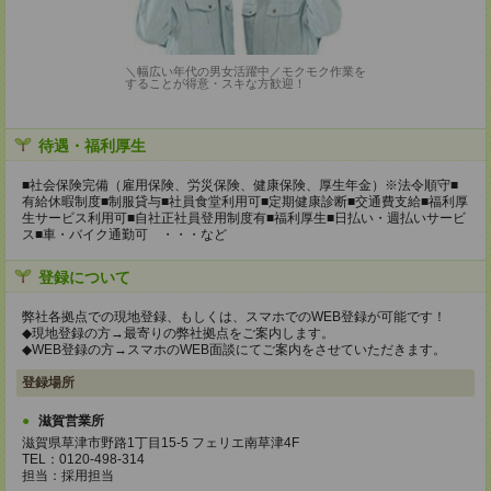
＼幅広い年代の男女活躍中／モクモク作業を
することが得意・スキな方歓迎！
待遇・福利厚生
■社会保険完備（雇用保険、労災保険、健康保険、厚生年金）※法令順守■
有給休暇制度■制服貸与■社員食堂利用可■定期健康診断■交通費支給■福利厚
生サービス利用可■自社正社員登用制度有■福利厚生■日払い・週払いサービ
ス■車・バイク通勤可 ・・・など
登録について
弊社各拠点での現地登録、もしくは、スマホでのWEB登録が可能です！
◆現地登録の方→最寄りの弊社拠点をご案内します。
◆WEB登録の方→スマホのWEB面談にてご案内をさせていただきます。
登録場所
滋賀営業所
滋賀県草津市野路1丁目15-5 フェリエ南草津4F
TEL：0120-498-314
担当：採用担当