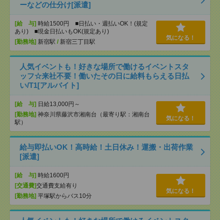
ーなどの仕分け[派遣]
[給 与]
時給1500円 ■日払い・週払いOK！(規定
あり) ■現金日払いもOK(規定あり)
気になる！
[勤務地]
新宿駅
/
新宿三丁目駅
人気イベントも！好きな場所で働けるイベントスタ
ッフ☆来社不要！働いたその日に給料もらえる日払
い/T1[アルバイト]
[給 与]
日給13,000円～
[勤務地]
神奈川県藤沢市湘南台（最寄り駅：湘南台
気になる！
駅）
給与即払いOK！高時給！土日休み！運搬・出荷作業
[派遣]
[給 与]
時給1600円
[交通費]
交通費支給有り
気になる！
[勤務地]
平塚駅からバス10分