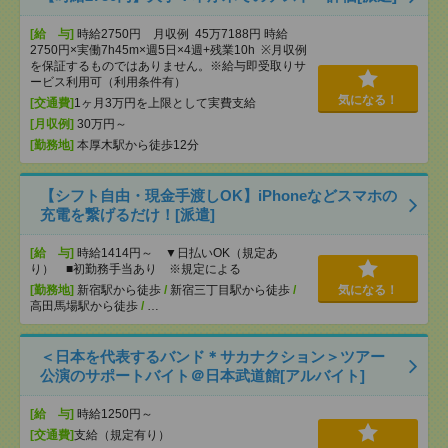
[給 与]
時給2750円 月収例 45万7188円 時給
2750円×実働7h45m×週5日×4週+残業10h ※月収例
を保証するものではありません。※給与即受取りサ
ービス利用可（利用条件有）
気になる！
[交通費]
1ヶ月3万円を上限として実費支給
[月収例]
30万円～
[勤務地]
本厚木駅から徒歩12分
【シフト自由・現金手渡しOK】iPhoneなどスマホの
充電を繋げるだけ！[派遣]
[給 与]
時給1414円～ ▼日払いOK（規定あ
り） ■初勤務手当あり ※規定による
[勤務地]
新宿駅から徒歩
/
新宿三丁目駅から徒歩
/
気になる！
高田馬場駅から徒歩
/
…
＜日本を代表するバンド＊サカナクション＞ツアー
公演のサポートバイト＠日本武道館[アルバイト]
[給 与]
時給1250円～
[交通費]
支給（規定有り）