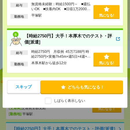
無資格未経験：時給1500円～ ■週払
給与
気になる！
いOK ■扶養内OK ■日収1万2000円
以上
平塚駅
気になる!
勤務地
シェア
ツイート
ブックマーク
【時給2750円】大手！本厚木でのテスト・評
価[派遣]
あなたの閲覧履歴からの
時給2750円 月収例 45万7188円 時
給与
おすすめ
給2750円×実働7h45m×週5日×4週+残
業10h ※月収例を保証するものでは
本厚木駅から徒歩12分
気になる!
勤務地
ありません。※給与即受取りサービス
利用可（利用条件有）
【オープニング募集】おばあちゃんのお散歩付き添
いも仕事の1つ[派遣]
スキップ
どちらも気になる！
[給 与]
無資格未経験：時給1500円～ ■週払い
しばらく表示しない
OK ■扶養内OK ■日収1万2000円以上
[交通費]
交通費全額支給
気になる！
[勤務地]
平塚駅
【時給2750円】大手！本厚木でのテスト・評価[派遣]