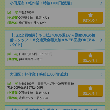
小田原市！軽作業！時給1700円[派遣]
[給 与]
時給1700円
[交通費]
交通費支給（規定あり）
気になる！
[勤務地]
緑町駅から徒歩12分
【ほぼ全員採用】✨日払いOK✨週1から勤務OKの警
備スタッフ！＃交通費全額支給＃WEB面接OK[アル
バイト]
[給 与]
日給12,000円～15,700円
[勤務地]
神奈川県茅ヶ崎市
気になる！
大田区！軽作業！時給1800円[派遣]
[給 与]
時給1800円 日額平均1万4400円/月額30
万2400円/残込39万2400円
[交通費]
交通費支給（規定あり）
気になる！
[勤務地]
流通センター駅から車