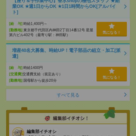
【座り＆手作業中心】香水shopの梱包スタッフ ★副
業OK ★週1日からOK ★1日1時間からOK[アルバイ
ト]
[給 与]
時給1,400円～
[勤務地]
東京都千代田区内神田2丁目14番12号 星屋
気になる！
第六ビル402号（最寄り駅：神田駅）
増産40名大募集、時給UP！電子部品の組立・加工[派
遣]
[給 与]
時給1400円
[交通費]
交通費支給（規定あり）
気になる！
[勤務地]
国母駅から徒歩20分
すべて見る
編集部イチオシ