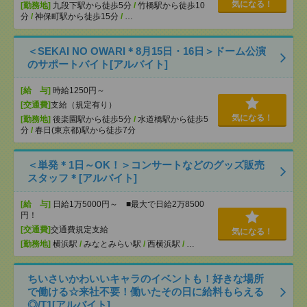
気になる！
[勤務地]
九段下駅から徒歩5分
/
竹橋駅から徒歩10
分
/
神保町駅から徒歩15分
/
…
＜SEKAI NO OWARI＊8月15日・16日＞ドーム公演
のサポートバイト[アルバイト]
[給 与]
時給1250円～
[交通費]
支給（規定有り）
気になる！
[勤務地]
後楽園駅から徒歩5分
/
水道橋駅から徒歩5
分
/
春日(東京都)駅から徒歩7分
＜単発＊1日～OK！＞コンサートなどのグッズ販売
スタッフ＊[アルバイト]
[給 与]
日給1万5000円～ ■最大で日給2万8500
円！
[交通費]
交通費規定支給
気になる！
[勤務地]
横浜駅
/
みなとみらい駅
/
西横浜駅
/
…
ちいさいかわいいキャラのイベントも！好きな場所
で働ける☆来社不要！働いたその日に給料もらえる
◎/T1[アルバイト]