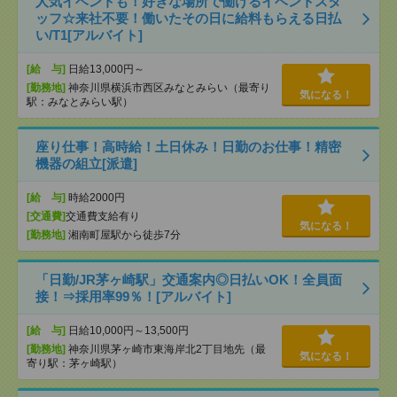
人気イベントも！好きな場所で働けるイベントスタ
ッフ☆来社不要！働いたその日に給料もらえる日払
い/T1[アルバイト]
[給 与]
日給13,000円～
[勤務地]
神奈川県横浜市西区みなとみらい（最寄り
気になる！
駅：みなとみらい駅）
座り仕事！高時給！土日休み！日勤のお仕事！精密
機器の組立[派遣]
[給 与]
時給2000円
[交通費]
交通費支給有り
気になる！
[勤務地]
湘南町屋駅から徒歩7分
「日勤/JR茅ヶ崎駅」交通案内◎日払いOK！全員面
接！⇒採用率99％！[アルバイト]
[給 与]
日給10,000円～13,500円
[勤務地]
神奈川県茅ヶ崎市東海岸北2丁目地先（最
気になる！
寄り駅：茅ヶ崎駅）