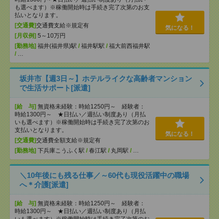
も選べます）※稼働開始時は手続き完了次第のお支
払いとなります。
[交通費]
交通費支給※規定有
気になる！
[月収例]
5～10万円
[勤務地]
福井(福井県)駅
/
福井駅駅
/
福大前西福井駅
/
…
坂井市【週3日～】ホテルライクな高齢者マンション
で生活サポート[派遣]
[給 与]
無資格未経験：時給1250円～ 経験者：
時給1300円～ ★日払い／週払い制度あり（月払
いも選べます）※稼働開始時は手続き完了次第のお
支払いとなります。
気になる！
[交通費]
交通費全額支給※規定有
[勤務地]
下兵庫こうふく駅
/
春江駅
/
丸岡駅
/
…
＼10年後にも残る仕事／～60代も現役活躍中の職場
へ＊介護[派遣]
[給 与]
無資格未経験：時給1250円～ 経験者：
時給1300円～ ★日払い／週払い制度あり（月払