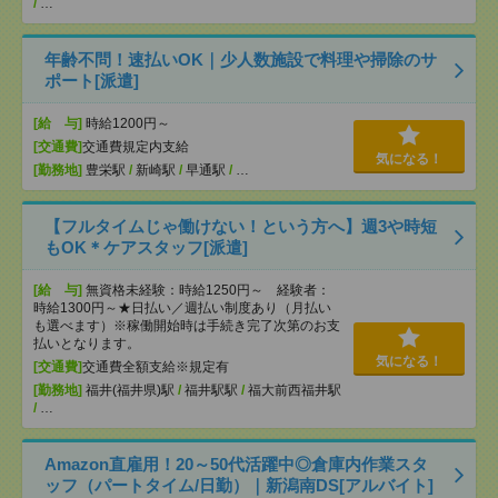
/
…
年齢不問！速払いOK｜少人数施設で料理や掃除のサ
ポート[派遣]
[給 与]
時給1200円～
[交通費]
交通費規定内支給
気になる！
[勤務地]
豊栄駅
/
新崎駅
/
早通駅
/
…
【フルタイムじゃ働けない！という方へ】週3や時短
もOK＊ケアスタッフ[派遣]
[給 与]
無資格未経験：時給1250円～ 経験者：
時給1300円～★日払い／週払い制度あり（月払い
も選べます）※稼働開始時は手続き完了次第のお支
払いとなります。
気になる！
[交通費]
交通費全額支給※規定有
[勤務地]
福井(福井県)駅
/
福井駅駅
/
福大前西福井駅
/
…
Amazon直雇用！20～50代活躍中◎倉庫内作業スタ
ッフ（パートタイム/日勤）｜新潟南DS[アルバイト]