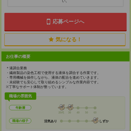
い。
応募ページへ
気になる！
お仕事の概要
＊液調合業務
・繊維製品の染色工程で使用する液体を調合する作業です。
・専用機械を操作しながら、液体の配合を進めていきます。
・未経験でも安心して取り組めるシンプルな作業内容です。
※丁寧なサポート体制が整っています。
職場の雰囲気
年齢層
20代
30
40
50
60
職場の様子
活気あり
しずか