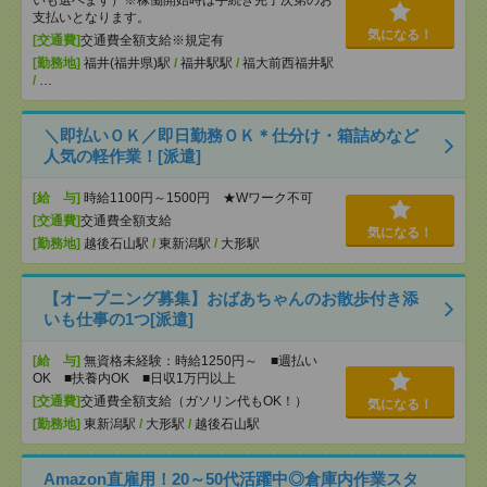
いも選べます）※稼働開始時は手続き完了次第のお
支払いとなります。
気になる！
[交通費]
交通費全額支給※規定有
[勤務地]
福井(福井県)駅
/
福井駅駅
/
福大前西福井駅
/
…
＼即払いＯＫ／即日勤務ＯＫ＊仕分け・箱詰めなど
人気の軽作業！[派遣]
[給 与]
時給1100円～1500円 ★Wワーク不可
[交通費]
交通費全額支給
気になる！
[勤務地]
越後石山駅
/
東新潟駅
/
大形駅
【オープニング募集】おばあちゃんのお散歩付き添
いも仕事の1つ[派遣]
[給 与]
無資格未経験：時給1250円～ ■週払い
OK ■扶養内OK ■日収1万円以上
[交通費]
交通費全額支給（ガソリン代もOK！）
気になる！
[勤務地]
東新潟駅
/
大形駅
/
越後石山駅
Amazon直雇用！20～50代活躍中◎倉庫内作業スタ