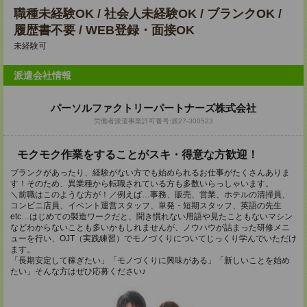
職種未経験OK / 社会人未経験OK / ブランクOK /
履歴書不要 / WEB登録・面接OK
未経験可
派遣会社情報
パーソルファクトリーパートナーズ株式会社
労働者派遣事業許可番号:派27-300523
モクモク作業をすることがスキ・得意な方歓迎！
ブランクがあったり、経験がない方でも始められるお仕事がたくさんありま
す！そのため、異業種から転職されている方も多数いらっしゃいます。
＼前職はこのような方が！／例えば…事務、販売、営業、ホテルの清掃員、
コンビニ店員、イベント運営スタッフ、単発・短期スタッフ、英語の先生
etc…はじめての製造ワークだと、聞き慣れない用語や見たこともないマシン
などわからないことも多いかもしれませんが、ノウハウが詰まった研修メニ
ューを行い、OJT（実践練習）でモノづくりについてじっくり学んでいただけ
ます。
「長期安定して稼ぎたい」「モノづくりに興味がある」「新しいことを始め
たい」そんな方はぜひ応募ください♪