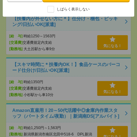
気になる！
[勤務地]
越中八尾駅から車5分
しばらく表示しない
【扶養内が外せない方に＊】仕分け・梱包・ピッキ
ング/日払いOK[派遣]
[給 与]
時給1250～1563円
[交通費]
交通費規定内支給
気になる！
[勤務地]
大土呂駅から車9分
【スキマ時間に＊扶養内OK！】食品ケースのバーコ
ード仕分け/日払いOK[派遣]
[給 与]
時給1350円
[交通費]
交通費規定内支給
気になる！
[勤務地]
小杉駅から車10分
Amazon直雇用！20～50代活躍中◎倉庫内作業スタ
ッフ（パートタイム/夜勤）｜新潟南DS[アルバイト]
[給 与]
時給1,250円～1,563円
[勤務地]
新潟県新潟市南区北田中518-6 DPL新潟
気になる！