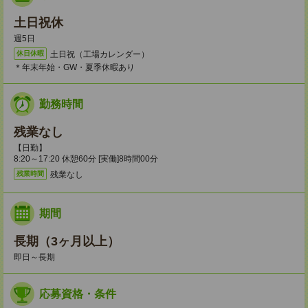
土日祝休
週5日
土日祝（工場カレンダー）
休日休暇
＊年末年始・GW・夏季休暇あり
勤務時間
残業なし
【日勤】
8:20～17:20 休憩60分 [実働]8時間00分
残業なし
残業時間
期間
長期（3ヶ月以上）
即日～長期
応募資格・条件