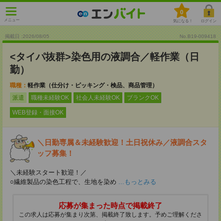
0
メニュー
気になる！
ログイン
掲載日 :2026
/
08
/
05
No.B19-009418
<タイパ抜群>染色用の液調合／軽作業（日
勤）
職種：
軽作業（仕分け・ピッキング・検品、商品管理）
派遣
職種未経験OK
社会人未経験OK
ブランクOK
WEB登録・面接OK
＼日勤専属＆未経験歓迎！土日祝休み／液調合スタ
ッフ募集！
＼未経験スタート歓迎！／
○繊維製品の染色工程で、生地を染め
...もっとみる
応募が集まった時点で掲載終了
この求人は応募が集まり次第、掲載終了致します。予めご理解くださ