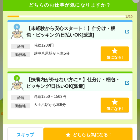
どちらのお仕事が気になりますか？
応募ページへ
1
/10
【未経験から安心スタート！】仕分け・梱
気になる！
包・ピッキング/日払いOK[派遣]
時給1200円
給与
越中八尾駅から車5分
勤務地
シェア
ツイート
ブックマーク
気になる!
あなたの閲覧履歴からの
【扶養内が外せない方に＊】仕分け・梱包・
おすすめ
ピッキング/日払いOK[派遣]
時給1250～1563円
給与
大土呂駅から車9分
勤務地
気になる!
【未経験から安心スタート！】仕分け・梱包・ピッ
キング/日払いOK[派遣]
[給 与]
時給1200円
スキップ
どちらも気になる！
[交通費]
交通費規定内支給