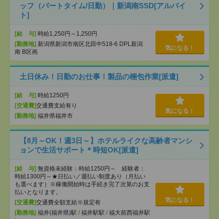
ッフ（パートタイム/日勤）｜新潟南SSD[アルバイ
ト]
[給 与]
時給1,250円～1,250円
[勤務地]
新潟県新潟市南区北田中518-6 DPL新潟
気になる！
南 B区画
土日休み！日勤のお仕事！製品の梱包作業[派遣]
[給 与]
時給1250円
[交通費]
交通費支給有り
気になる！
[勤務地]
福井県福井市
【8月～OK！週3日～】ホテルライクな高齢者マンシ
ョンで生活サポート＊時短OK[派遣]
[給 与]
無資格未経験：時給1250円～ 経験者：
時給1300円～★日払い／週払い制度あり（月払い
も選べます）※稼働開始時は手続き完了次第のお支
払いとなります。
気になる！
[交通費]
交通費全額支給※規定有
[勤務地]
福井(福井県)駅
/
福井駅駅
/
福大前西福井駅