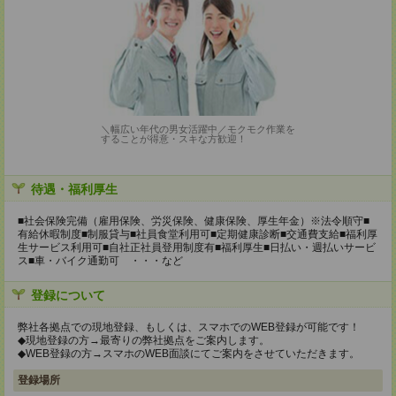
＼幅広い年代の男女活躍中／モクモク作業を
することが得意・スキな方歓迎！
待遇・福利厚生
■社会保険完備（雇用保険、労災保険、健康保険、厚生年金）※法令順守■
有給休暇制度■制服貸与■社員食堂利用可■定期健康診断■交通費支給■福利厚
生サービス利用可■自社正社員登用制度有■福利厚生■日払い・週払いサービ
ス■車・バイク通勤可 ・・・など
登録について
弊社各拠点での現地登録、もしくは、スマホでのWEB登録が可能です！
◆現地登録の方→最寄りの弊社拠点をご案内します。
◆WEB登録の方→スマホのWEB面談にてご案内をさせていただきます。
登録場所