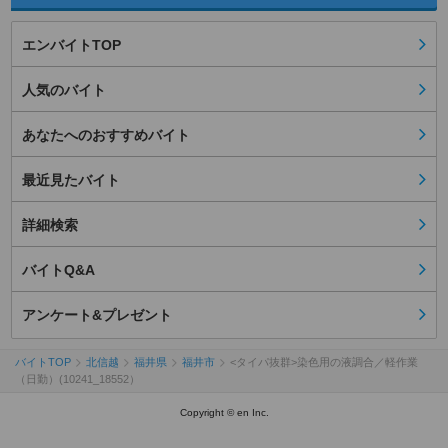
エンバイトTOP
人気のバイト
あなたへのおすすめバイト
最近見たバイト
詳細検索
バイトQ&A
アンケート&プレゼント
バイトTOP
北信越
福井県
福井市
<タイパ抜群>染色用の液調合／軽作業
（日勤）(10241_18552）
Copyright © en Inc.