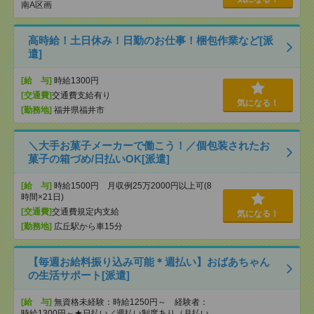
南A区画
高時給！土日休み！日勤のお仕事！梱包作業など[派
遣]
[給 与]
時給1300円
[交通費]
交通費支給有り
気になる！
[勤務地]
福井県福井市
＼大手お菓子メーカーで働こう！／個包装されたお
菓子の箱づめ/日払いOK[派遣]
[給 与]
時給1500円 月収例25万2000円以上可(8
時間×21日)
[交通費]
交通費規定内支給
気になる！
[勤務地]
広丘駅から車15分
【毎週お給料振り込み可能＊週払い】おばあちゃん
の生活サポート[派遣]
[給 与]
無資格未経験：時給1250円～ 経験者：
時給1300円～★日払い／週払い制度あり（月払い