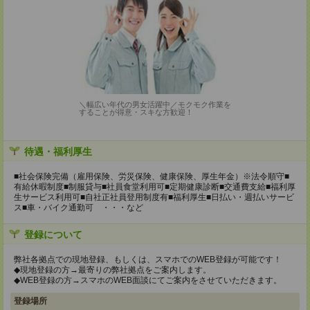
＼幅広い年代の男女活躍中／モクモク作業を
することが得意・スキな方歓迎！
待遇・福利厚生
■社会保険完備（雇用保険、労災保険、健康保険、厚生年金）※法令順守■
有給休暇制度■制服貸与■社員食堂利用可■定期健康診断■交通費支給■福利厚
生サービス利用可■自社正社員登用制度有■福利厚生■日払い・週払いサービ
ス■車・バイク通勤可 ・・・など
登録について
弊社各拠点での現地登録、もしくは、スマホでのWEB登録が可能です！
◆現地登録の方→最寄りの弊社拠点をご案内します。
◆WEB登録の方→スマホのWEB面談にてご案内をさせていただきます。
登録場所