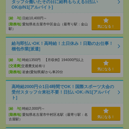
タッフ☆働いたその日に給料もらえる日払い
OK◎/N1[アルバイト]
[給 与]
日給10,400円～
[勤務地]
愛知県名古屋市中区金山（最寄り駅：金山
気になる！
駅）
給与即払いOK！高時給！土日休み！日勤のお仕事！
梱包作業[派遣]
[給 与]
時給1350円 【月収例】194000円以上
[交通費]
交通費支給有り
気になる！
[勤務地]
岩倉(愛知県)駅から車20分
高時給2000円☆1日4時間でOK！国際スポーツ大会の
受付スタッフ☆来社不要！日払いOK♪/N1[アルバイ
ト]
[給 与]
時給2,000円～
[勤務地]
愛知県名古屋市中村区名駅（最寄り駅：名
気になる！
古屋駅）