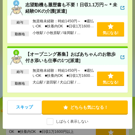
志望動機も履歴書も不要！日収1.1万円～＊未
応募ページへ
経験OKの介護[派遣]
無資格未経験：時給1450円～ ■週払
給与
いOK ■扶養内OK ■日収1万1600円
以上
気になる！
小牧駅 / 小牧原駅 / 味岡駅 / …
気になる!
勤務地
【オープニング募集】おばあちゃんのお散歩
シェア
ツイート
ブックマーク
付き添いも仕事の1つ[派遣]
無資格未経験：時給1450円～ ■週払
給与
いOK ■扶養内OK ■日収1万1600円
あなたの閲覧履歴からの
以上
犬山駅 / 楽田駅 / 犬山口駅 / …
気になる!
おすすめ
勤務地
スキップ
どちらも気になる！
志望動機も履歴書も不要！日収1.1万円～＊未経験OK
の介護[派遣]
しばらく表示しない
[給 与]
無資格未経験：時給1450円～ ■週払い
OK ■扶養内OK ■日収1万1600円以上