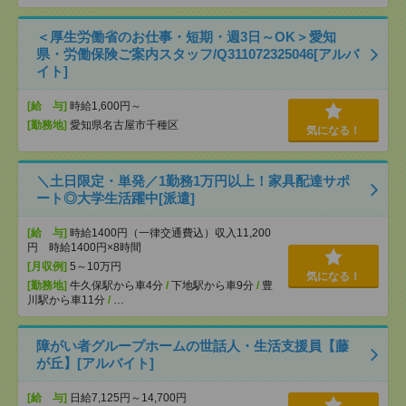
＜厚生労働省のお仕事・短期・週3日～OK＞愛知
県・労働保険ご案内スタッフ/Q311072325046[アルバ
イト]
[給 与]
時給1,600円～
[勤務地]
愛知県名古屋市千種区
気になる！
＼土日限定・単発／1勤務1万円以上！家具配達サポ
ート◎大学生活躍中[派遣]
[給 与]
時給1400円（一律交通費込）収入11,200
円 時給1400円×8時間
[月収例]
5～10万円
気になる！
[勤務地]
牛久保駅から車4分
/
下地駅から車9分
/
豊
川駅から車11分
/
…
障がい者グループホームの世話人・生活支援員【藤
が丘】[アルバイト]
[給 与]
日給7,125円～14,700円