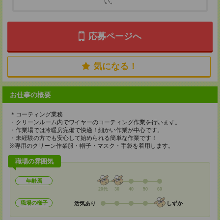
い。
応募ページへ
気になる！
お仕事の概要
＊コーティング業務
・クリーンルーム内でワイヤーのコーティング作業を行います。
・作業場では冷暖房完備で快適！細かい作業が中心です。
・未経験の方でも安心して始められる簡単な作業です！
※専用のクリーン作業服・帽子・マスク・手袋を着用します。
職場の雰囲気
年齢層
20代
30
40
50
60
職場の様子
活気あり
しずか