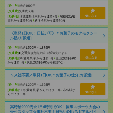
[給 与]
時給1900円
[交通費]
交通費支給
気になる！
[勤務地]
瑞穂運動場東駅から徒歩7分
/
瑞穂運動場
西駅から徒歩10分
/
新瑞橋駅から徒歩10分
《単発1日OK！日払い可》＊お菓子のモクモクシー
ル貼り[派遣]
[給 与]
時給1,500円～1,875円
[交通費]
■ 交通費規定内支給 ※派遣先による
気になる！
[勤務地]
栄(愛知県)駅から徒歩5分
/
金山(愛知県)駅
から徒歩5分
/
伏見(愛知県)駅から徒歩5分
/
…
＼来社不要／単発1日OK＊お菓子の仕分け[派遣]
[給 与]
時給1,200円～1,625円
[勤務地]
江南(愛知県)駅からバイク・車
/
布袋駅か
気になる！
らバイク・車
高時給2000円☆1日4時間でOK！国際スポーツ大会の
受付スタッフ☆来社不要！日払いOK♪/N1[アルバイ