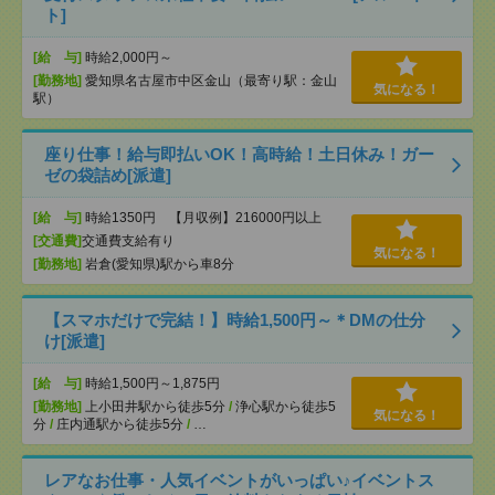
ト]
[給 与]
時給2,000円～
[勤務地]
愛知県名古屋市中区金山（最寄り駅：金山
気になる！
駅）
座り仕事！給与即払いOK！高時給！土日休み！ガー
ゼの袋詰め[派遣]
[給 与]
時給1350円 【月収例】216000円以上
[交通費]
交通費支給有り
気になる！
[勤務地]
岩倉(愛知県)駅から車8分
【スマホだけで完結！】時給1,500円～＊DMの仕分
け[派遣]
[給 与]
時給1,500円～1,875円
[勤務地]
上小田井駅から徒歩5分
/
浄心駅から徒歩5
気になる！
分
/
庄内通駅から徒歩5分
/
…
レアなお仕事・人気イベントがいっぱい♪イベントス