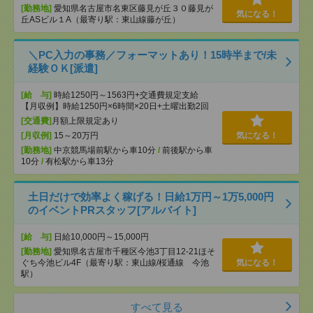
[勤務地]
愛知県名古屋市名東区藤見が丘３０藤見が
気になる！
丘ASビル１A（最寄り駅：東山線藤が丘）
＼PC入力の事務／フォーマットあり！15時半まで/未
経験ＯＫ[派遣]
[給 与]
時給1250円～1563円+交通費規定支給
【月収例】時給1250円×6時間×20日+土曜出勤2回
[交通費]
月額上限規定あり
[月収例]
15～20万円
気になる！
[勤務地]
中京競馬場前駅から車10分
/
前後駅から車
10分
/
有松駅から車13分
土日だけで効率よく稼げる！日給1万円～1万5,000円
のイベントPRスタッフ[アルバイト]
[給 与]
日給10,000円～15,000円
[勤務地]
愛知県名古屋市千種区今池3丁目12-21ほそ
ぐち今池ビル4F（最寄り駅：東山線/桜通線 今池
気になる！
駅）
すべて見る