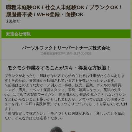
職種未経験OK / 社会人未経験OK / ブランクOK /
履歴書不要 / WEB登録・面接OK
未経験可
派遣会社情報
パーソルファクトリーパートナーズ株式会社
労働者派遣事業許可番号:派27-300523
モクモク作業をすることがスキ・得意な方歓迎！
ブランクがあったり、経験がない方でも始められるお仕事がたくさんありま
す！そのため、異業種から転職されている方も多数いらっしゃいます。
＼前職はこのような方が！／例えば…事務、販売、営業、ホテルの清掃員、
コンビニ店員、イベント運営スタッフ、単発・短期スタッフ、英語の先生
etc…はじめての製造ワークだと、聞き慣れない用語や見たこともないマシン
などわからないことも多いかもしれませんが、ノウハウが詰まった研修メニ
ューを行い、OJT（実践練習）でモノづくりについてじっくり学んでいただけ
ます。
「長期安定して稼ぎたい」「モノづくりに興味がある」「新しいことを始め
たい」そんな方はぜひ応募ください♪