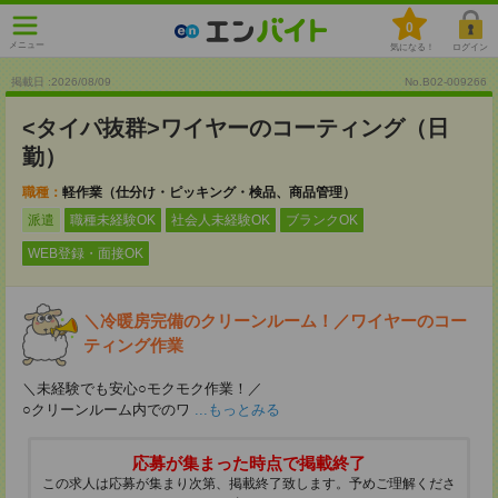
0
メニュー
気になる！
ログイン
掲載日 :2026
/
08
/
09
No.B02-009266
<タイパ抜群>ワイヤーのコーティング（日
勤）
職種：
軽作業（仕分け・ピッキング・検品、商品管理）
派遣
職種未経験OK
社会人未経験OK
ブランクOK
WEB登録・面接OK
＼冷暖房完備のクリーンルーム！／ワイヤーのコー
ティング作業
＼未経験でも安心○モクモク作業！／
○クリーンルーム内でのワ
...もっとみる
応募が集まった時点で掲載終了
この求人は応募が集まり次第、掲載終了致します。予めご理解くださ