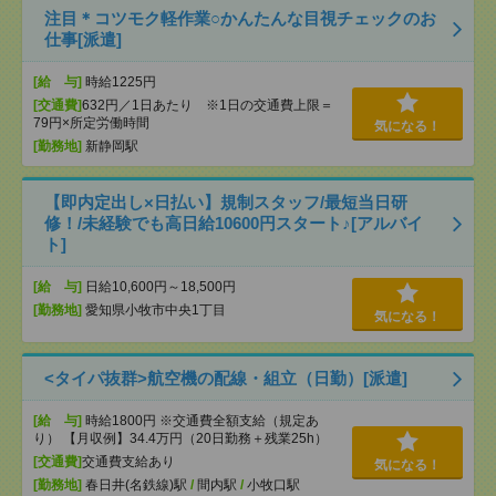
注目＊コツモク軽作業○かんたんな目視チェックのお
仕事[派遣]
[給 与]
時給1225円
[交通費]
632円／1日あたり ※1日の交通費上限＝
79円×所定労働時間
気になる！
[勤務地]
新静岡駅
【即内定出し×日払い】規制スタッフ/最短当日研
修！/未経験でも高日給10600円スタート♪[アルバイ
ト]
[給 与]
日給10,600円～18,500円
[勤務地]
愛知県小牧市中央1丁目
気になる！
<タイパ抜群>航空機の配線・組立（日勤）[派遣]
[給 与]
時給1800円 ※交通費全額支給（規定あ
り） 【月収例】34.4万円（20日勤務＋残業25h）
[交通費]
交通費支給あり
気になる！
[勤務地]
春日井(名鉄線)駅
/
間内駅
/
小牧口駅