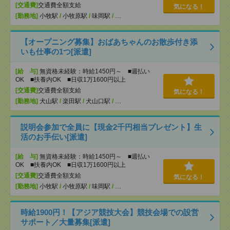
[交通費]
交通費全額支給
気になる！
[勤務地]
小牧駅
/
小牧原駅
/
味岡駅
/
…
【オープニング募集】おばあちゃんのお散歩付き添
いも仕事の1つ[派遣]
[給 与]
無資格未経験：時給1450円～ ■週払い
OK ■扶養内OK ■日収1万1600円以上
[交通費]
交通費全額支給
気になる！
[勤務地]
犬山駅
/
楽田駅
/
犬山口駅
/
…
説明会参加で全員に【現金2千円相当プレゼント】生
活のお手伝い[派遣]
[給 与]
無資格未経験：時給1450円～ ■週払い
OK ■扶養内OK ■日収1万1600円以上
[交通費]
交通費全額支給
気になる！
[勤務地]
小牧駅
/
小牧原駅
/
味岡駅
/
…
時給1900円！【アジア競技大会】競技会場での設営
サポート／大量募集[派遣]