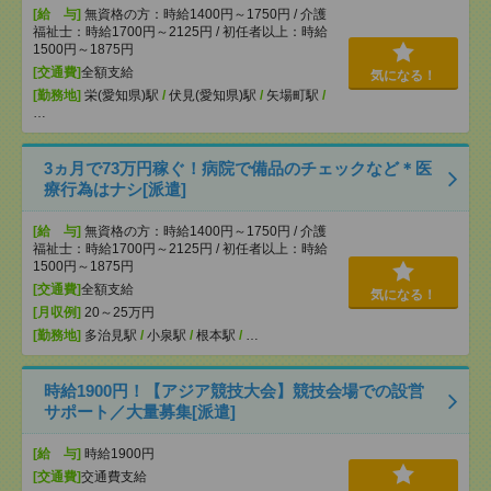
[給 与]
無資格の方：時給1400円～1750円 / 介護
福祉士：時給1700円～2125円 / 初任者以上：時給
1500円～1875円
[交通費]
全額支給
気になる！
[勤務地]
栄(愛知県)駅
/
伏見(愛知県)駅
/
矢場町駅
/
…
3ヵ月で73万円稼ぐ！病院で備品のチェックなど＊医
療行為はナシ[派遣]
[給 与]
無資格の方：時給1400円～1750円 / 介護
福祉士：時給1700円～2125円 / 初任者以上：時給
1500円～1875円
[交通費]
全額支給
気になる！
[月収例]
20～25万円
[勤務地]
多治見駅
/
小泉駅
/
根本駅
/
…
時給1900円！【アジア競技大会】競技会場での設営
サポート／大量募集[派遣]
[給 与]
時給1900円
[交通費]
交通費支給