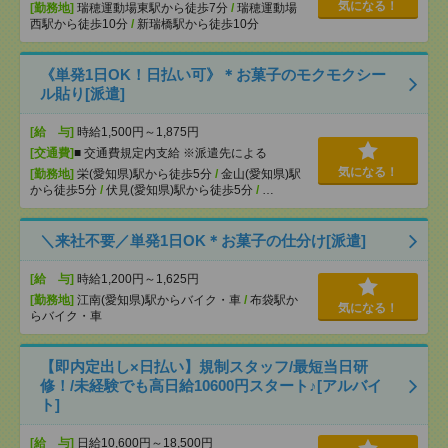
気になる！
[勤務地]
瑞穂運動場東駅から徒歩7分
/
瑞穂運動場
西駅から徒歩10分
/
新瑞橋駅から徒歩10分
《単発1日OK！日払い可》＊お菓子のモクモクシー
ル貼り[派遣]
[給 与]
時給1,500円～1,875円
[交通費]
■ 交通費規定内支給 ※派遣先による
気になる！
[勤務地]
栄(愛知県)駅から徒歩5分
/
金山(愛知県)駅
から徒歩5分
/
伏見(愛知県)駅から徒歩5分
/
…
＼来社不要／単発1日OK＊お菓子の仕分け[派遣]
[給 与]
時給1,200円～1,625円
[勤務地]
江南(愛知県)駅からバイク・車
/
布袋駅か
気になる！
らバイク・車
【即内定出し×日払い】規制スタッフ/最短当日研
修！/未経験でも高日給10600円スタート♪[アルバイ
ト]
[給 与]
日給10,600円～18,500円