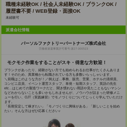
職種未経験OK / 社会人未経験OK / ブランクOK /
履歴書不要 / WEB登録・面接OK
未経験可
派遣会社情報
パーソルファクトリーパートナーズ株式会社
労働者派遣事業許可番号:派27-300523
モクモク作業をすることがスキ・得意な方歓迎！
ブランクがあったり、経験がない方でも始められるお仕事がたくさんありま
す！そのため、異業種から転職されている方も多数いらっしゃいます。
＼前職はこのような方が！／例えば…事務、販売、営業、ホテルの清掃員、
コンビニ店員、イベント運営スタッフ、単発・短期スタッフ、英語の先生
etc…はじめての製造ワークだと、聞き慣れない用語や見たこともないマシン
などわからないことも多いかもしれませんが、ノウハウが詰まった研修メニ
ューを行い、OJT（実践練習）でモノづくりについてじっくり学んでいただけ
ます。
「長期安定して稼ぎたい」「モノづくりに興味がある」「新しいことを始め
たい」そんな方はぜひ応募ください♪