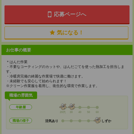
応募ページへ
気になる！
お仕事の概要
＊はんだ作業
・不要なコーティングのカットや、はんだごてを使った熱加工を担当しま
す。
・冷暖房完備の綺麗な作業場で快適に働けます。
・未経験でも安心して始められます！
※クリーン作業服を着用し、衛生的な環境で作業します。
職場の雰囲気
年齢層
20代
30
40
50
60
職場の様子
活気あり
しずか