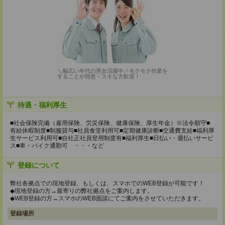
＼幅広い年代の男女活躍中／モクモク作業を
することが得意・スキな方歓迎！
待遇・福利厚生
■社会保険完備（雇用保険、労災保険、健康保険、厚生年金）※法令順守■
有給休暇制度■制服貸与■社員食堂利用可■定期健康診断■交通費支給■福利厚
生サービス利用可■自社正社員登用制度有■福利厚生■日払い・週払いサービ
ス■車・バイク通勤可 ・・・など
登録について
弊社各拠点での現地登録、もしくは、スマホでのWEB登録が可能です！
◆現地登録の方→最寄りの弊社拠点をご案内します。
◆WEB登録の方→スマホのWEB面談にてご案内をさせていただきます。
登録場所