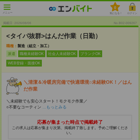
0
メニュー
気になる！
ログイン
掲載日 :2026
/
08
/
06
No.B02-009267
<タイパ抜群>はんだ作業（日勤）
職種：
製造（組立・加工）
派遣
職種未経験OK
社会人未経験OK
ブランクOK
WEB登録・面接OK
＼清潔＆冷暖房完備で快適環境○未経験OK！／はん
だ作業
＼未経験でも安心スタート！モクモク作業／
○不要なコーティン
...もっとみる
応募が集まった時点で掲載終了
この求人は応募が集まり次第、掲載終了致します。予めご理解くださ
い。