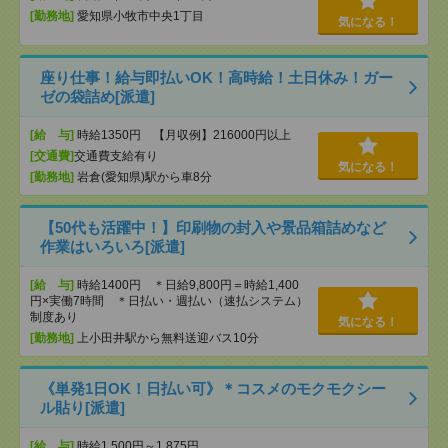
[勤務地]
愛知県小牧市中央1丁目
気になる！
座り仕事！給与即払いOK！高時給！土日休み！ガー
ゼの袋詰め[派遣]
[給 与]
時給1350円 【月収例】216000円以上
[交通費]
交通費支給有り
気になる！
[勤務地]
岩倉(愛知県)駅から車8分
【50代も活躍中！】印刷物の封入や景品箱詰めなど
作業はいろいろ[派遣]
[給 与]
時給1400円 ＊日給9,800円＝時給1,400
円×実働7時間 ＊日払い・週払い（速払システム）
制度あり
気になる！
[勤務地]
上小田井駅から無料送迎バス10分
《単発1日OK！日払い可》＊コスメのモクモクシー
ル貼り[派遣]
[給 与]
時給1,500円～1,875円