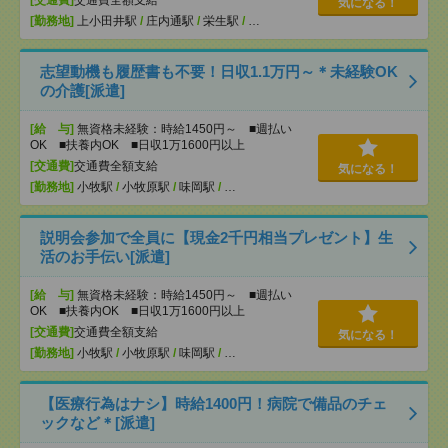
[交通費]
交通費全額支給
気になる！
[勤務地]
上小田井駅
/
庄内通駅
/
栄生駅
/
…
志望動機も履歴書も不要！日収1.1万円～＊未経験OK
の介護[派遣]
[給 与]
無資格未経験：時給1450円～ ■週払い
OK ■扶養内OK ■日収1万1600円以上
[交通費]
交通費全額支給
気になる！
[勤務地]
小牧駅
/
小牧原駅
/
味岡駅
/
…
説明会参加で全員に【現金2千円相当プレゼント】生
活のお手伝い[派遣]
[給 与]
無資格未経験：時給1450円～ ■週払い
OK ■扶養内OK ■日収1万1600円以上
[交通費]
交通費全額支給
気になる！
[勤務地]
小牧駅
/
小牧原駅
/
味岡駅
/
…
【医療行為はナシ】時給1400円！病院で備品のチェ
ックなど＊[派遣]