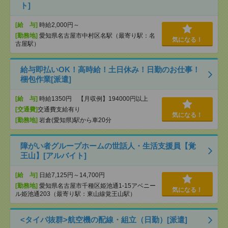
ト]
[給 与]
時給2,000円～
[勤務地]
愛知県名古屋市中村区名駅（最寄り駅：名
気になる！
古屋駅）
給与即払いOK！高時給！土日休み！日勤のお仕事！
梱包作業[派遣]
[給 与]
時給1350円 【月収例】194000円以上
[交通費]
交通費支給有り
気になる！
[勤務地]
岩倉(愛知県)駅から車20分
障がい者グループホームの世話人・生活支援員【覚
王山】[アルバイト]
[給 与]
日給7,125円～14,700円
[勤務地]
愛知県名古屋市千種区姫池通1-15アベニー
気になる！
ル姫池通203（最寄り駅：東山線覚王山駅）
<タイパ抜群>航空機の配線・組立（日勤）[派遣]