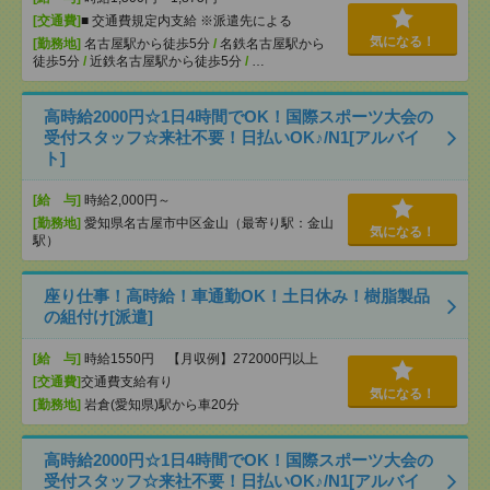
[交通費]
■ 交通費規定内支給 ※派遣先による
気になる！
[勤務地]
名古屋駅から徒歩5分
/
名鉄名古屋駅から
徒歩5分
/
近鉄名古屋駅から徒歩5分
/
…
高時給2000円☆1日4時間でOK！国際スポーツ大会の
受付スタッフ☆来社不要！日払いOK♪/N1[アルバイ
ト]
[給 与]
時給2,000円～
[勤務地]
愛知県名古屋市中区金山（最寄り駅：金山
気になる！
駅）
座り仕事！高時給！車通勤OK！土日休み！樹脂製品
の組付け[派遣]
[給 与]
時給1550円 【月収例】272000円以上
[交通費]
交通費支給有り
気になる！
[勤務地]
岩倉(愛知県)駅から車20分
高時給2000円☆1日4時間でOK！国際スポーツ大会の
受付スタッフ☆来社不要！日払いOK♪/N1[アルバイ