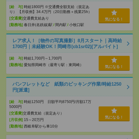
[給 与]
時給1800円 ※交通費全額支給（規定あ
り） 【月収例】34.4万円（20日勤務＋残業25h）
[交通費]
交通費支給あり
気になる！
[勤務地]
春日井(名鉄線)駅
/
間内駅
/
小牧口駅
レア求人！［物件の写真撮影］8月スタート｜高時給
1700円｜未経験OK！岡崎市(cb1sr02)[アルバイト]
[給 与]
時給1,700円～1,700円
[勤務地]
愛知県岡崎市（最寄り駅：東岡崎）
気になる！
パンフレットなど 紙類のピッキング作業/時給1250
円[派遣]
[給 与]
時給1250円 日額平均8750円/月額17万
5000円
[交通費]
交通費支給（規定あり）
気になる！
[月収例]
15～20万円
[勤務地]
西岐阜駅から車10分