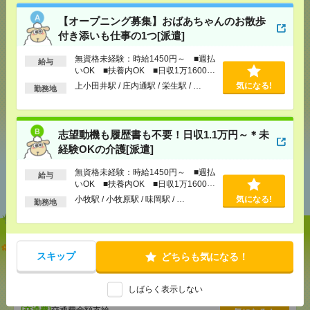
応募ページへ
【オープニング募集】おばあちゃんのお散歩
付き添いも仕事の1つ[派遣]
無資格未経験：時給1450円～ ■週払
給与
気になる！
いOK ■扶養内OK ■日収1万1600円
以上
上小田井駅 / 庄内通駅 / 栄生駅 / …
気になる!
勤務地
シェア
ツイート
ブックマーク
志望動機も履歴書も不要！日収1.1万円～＊未
経験OKの介護[派遣]
あなたの閲覧履歴からの
無資格未経験：時給1450円～ ■週払
給与
いOK ■扶養内OK ■日収1万1600円
おすすめ
以上
小牧駅 / 小牧原駅 / 味岡駅 / …
気になる!
勤務地
【オープニング募集】おばあちゃんのお散歩付き添
スキップ
どちらも気になる！
いも仕事の1つ[派遣]
[給 与]
無資格未経験：時給1450円～ ■週払い
しばらく表示しない
OK ■扶養内OK ■日収1万1600円以上