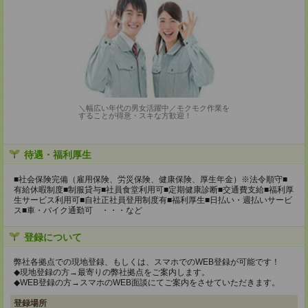
＼幅広い年代の男女活躍中／モクモク作業を
することが得意・スキな方歓迎！
待遇・福利厚生
■社会保険完備（雇用保険、労災保険、健康保険、厚生年金）※法令順守■
有給休暇制度■制服貸与■社員食堂利用可■定期健康診断■交通費支給■福利厚
生サービス利用可■自社正社員登用制度有■福利厚生■日払い・週払いサービ
ス■車・バイク通勤可 ・・・など
登録について
弊社各拠点での現地登録、もしくは、スマホでのWEB登録が可能です！
◆現地登録の方→最寄りの弊社拠点をご案内します。
◆WEB登録の方→スマホのWEB面談にてご案内をさせていただきます。
登録場所