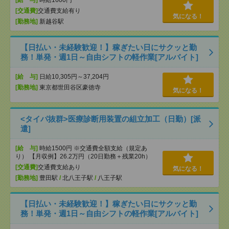
[給 与]
時給1600円
[交通費]
交通費支給有り
気になる！
[勤務地]
新越谷駅
【日払い・未経験歓迎！】稼ぎたい日にサクッと勤
務！単発・週1日～自由シフトの軽作業[アルバイト]
[給 与]
日給10,305円～37,204円
[勤務地]
東京都世田谷区豪徳寺
気になる！
<タイパ抜群>医療診断用装置の組立加工（日勤）[派
遣]
[給 与]
時給1500円 ※交通費全額支給（規定あ
り） 【月収例】26.2万円（20日勤務＋残業20h）
[交通費]
交通費支給あり
気になる！
[勤務地]
豊田駅
/
北八王子駅
/
八王子駅
【日払い・未経験歓迎！】稼ぎたい日にサクッと勤
務！単発・週1日～自由シフトの軽作業[アルバイト]