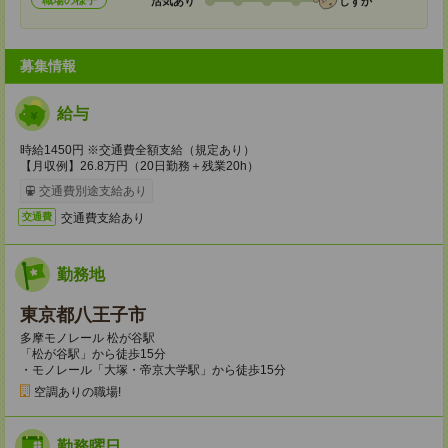
職場の様子
活気あり
しずか
募集情報
給与
時給1450円 ※交通費全額支給（規定あり）
【月収例】26.8万円（20日勤務＋残業20h）
交通費別途支給あり
交通費支給あり
交通費
勤務地
東京都八王子市
多摩モノレール 松が谷駅
「松が谷駅」から徒歩15分
・モノレール「大塚・帝京大学駅」から徒歩15分
空調ありの職場!
勤務曜日