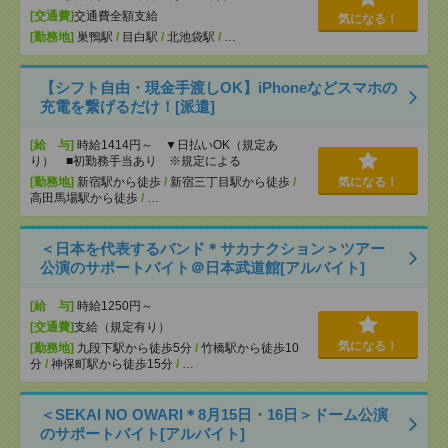
[交通費]
交通費全額支給
気になる！
[勤務地]
巣鴨駅
/
目白駅
/
北池袋駅
/
…
【シフト自由・現金手渡しOK】iPhoneなどスマホの
充電を繋げるだけ！[派遣]
[給 与]
時給1414円～ ▼日払いOK（規定あ
り） ■初勤務手当あり ※規定による
[勤務地]
新宿駅から徒歩
/
新宿三丁目駅から徒歩
/
気になる！
高田馬場駅から徒歩
/
…
＜日本を代表するバンド＊サカナクション＞ツアー
公演のサポートバイト＠日本武道館[アルバイト]
[給 与]
時給1250円～
[交通費]
支給（規定有り）
気になる！
[勤務地]
九段下駅から徒歩5分
/
竹橋駅から徒歩10
分
/
神保町駅から徒歩15分
/
…
＜SEKAI NO OWARI＊8月15日・16日＞ドーム公演
のサポートバイト[アルバイト]