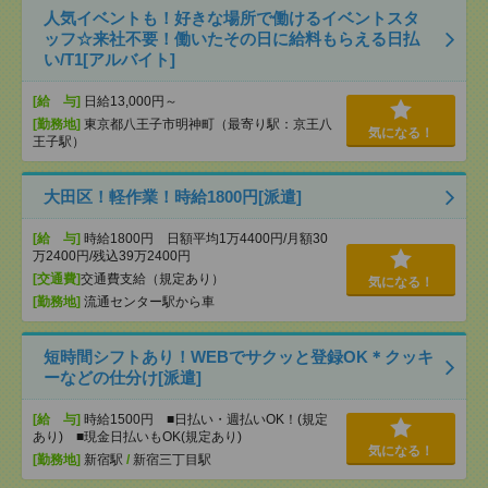
人気イベントも！好きな場所で働けるイベントスタ
ッフ☆来社不要！働いたその日に給料もらえる日払
い/T1[アルバイト]
[給 与]
日給13,000円～
[勤務地]
東京都八王子市明神町（最寄り駅：京王八
気になる！
王子駅）
大田区！軽作業！時給1800円[派遣]
[給 与]
時給1800円 日額平均1万4400円/月額30
万2400円/残込39万2400円
[交通費]
交通費支給（規定あり）
気になる！
[勤務地]
流通センター駅から車
短時間シフトあり！WEBでサクッと登録OK＊クッキ
ーなどの仕分け[派遣]
[給 与]
時給1500円 ■日払い・週払いOK！(規定
あり) ■現金日払いもOK(規定あり)
気になる！
[勤務地]
新宿駅
/
新宿三丁目駅