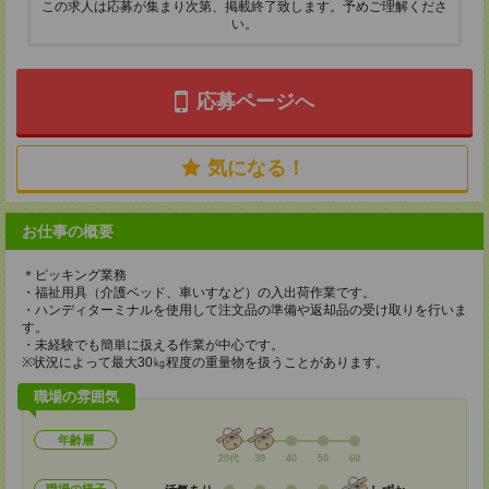
この求人は応募が集まり次第、掲載終了致します。予めご理解くださ
い。
応募ページへ
気になる！
お仕事の概要
＊ピッキング業務
・福祉用具（介護ベッド、車いすなど）の入出荷作業です。
・ハンディターミナルを使用して注文品の準備や返却品の受け取りを行いま
す。
・未経験でも簡単に扱える作業が中心です。
※状況によって最大30㎏程度の重量物を扱うことがあります。
職場の雰囲気
年齢層
20代
30
40
50
60