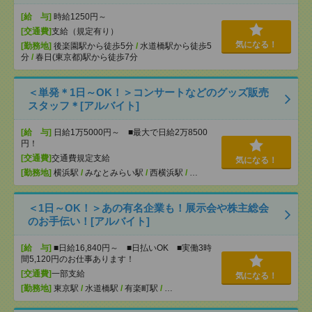
[給 与]
時給1250円～
[交通費]
支給（規定有り）
気になる！
[勤務地]
後楽園駅から徒歩5分
/
水道橋駅から徒歩5
分
/
春日(東京都)駅から徒歩7分
＜単発＊1日～OK！＞コンサートなどのグッズ販売
スタッフ＊[アルバイト]
[給 与]
日給1万5000円～ ■最大で日給2万8500
円！
[交通費]
交通費規定支給
気になる！
[勤務地]
横浜駅
/
みなとみらい駅
/
西横浜駅
/
…
＜1日～OK！＞あの有名企業も！展示会や株主総会
のお手伝い！[アルバイト]
[給 与]
■日給16,840円～ ■日払いOK ■実働3時
間5,120円のお仕事あります！
[交通費]
一部支給
気になる！
[勤務地]
東京駅
/
水道橋駅
/
有楽町駅
/
…