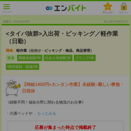
0
メニュー
気になる！
ログイン
掲載日 :2026
/
08
/
06
No.S20-009207r1
<タイパ抜群>入出荷・ピッキング／軽作業
（日勤）
職種：
軽作業（仕分け・ピッキング・検品、商品管理）
派遣
職種未経験OK
社会人未経験OK
ブランクOK
WEB登録・面接OK
【時給1450円×カンタン作業】未経験○難しい事無・
日祝休
《経験不問！福祉分野に関わる物流のお仕事》
・介護ベッドや
...もっとみる
応募が集まった時点で掲載終了