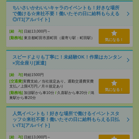
ちいさいかわいいキャラのイベントも！好きな場所
で働ける☆来社不要！働いたその日に給料もらえる
◎/T1[アルバイト]
[給 与]
日給13,000円～
[勤務地]
東京都町田市原町田（最寄り駅：町田駅）
気になる！
スピードよりも丁寧に！未経験OK！作業はカンタン
×完全座り[派遣]
[給 与]
時給1500円
[交通費]
実費支給／当社規定あり。通勤交通費実費
支払／上限4万円／月※規定あり
気になる！
[勤務地]
加須駅から車10分
/
久喜駅から車20分
/
鴻
巣駅から車20分
人気イベントも！好きな場所で働けるイベントスタ
ッフ☆来社不要！働いたその日に給料もらえる日払
い/T1[アルバイト]
[給 与]
日給13,000円～