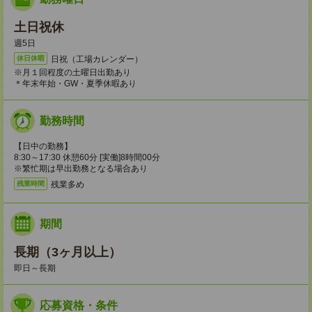
土日祝休
週5日
日祝（工場カレンダー）
休日休暇
※月１回程度の土曜日出勤あり
＊年末年始・GW・夏季休暇あり
勤務時間
【日中の勤務】
8:30～17:30 休憩60分 [実働]8時間00分
※繁忙期は早出勤務となる場合あり
残業多め
残業時間
期間
長期（3ヶ月以上）
即日～長期
応募資格・条件