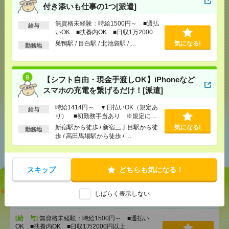
付き添いも仕事の1つ[派遣]
応募ページへ
無資格未経験：時給1500円～ ■週払
給与
いOK ■扶養内OK ■日収1万2000円
以上
巣鴨駅 / 目白駅 / 北池袋駅 / …
気になる!
勤務地
気になる！
【シフト自由・現金手渡しOK】iPhoneなど
スマホの充電を繋げるだけ！[派遣]
シェア
ツイート
ブックマーク
時給1414円～ ▼日払いOK（規定あ
給与
り） ■初勤務手当あり ※規定によ
る
新宿駅から徒歩 / 新宿三丁目駅から徒
気になる!
勤務地
あなたの閲覧履歴からの
歩 / 高田馬場駅から徒歩 / …
おすすめ
スキップ
どちらも気になる！
【オープニング募集】おばあちゃんのお散歩付き添
しばらく表示しない
いも仕事の1つ[派遣]
[給 与]
無資格未経験：時給1500円～ ■週払い
OK ■扶養内OK ■日収1万2000円以上