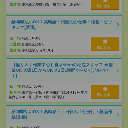
[勤務地]
東京都渋谷区渋谷（最寄り駅：渋谷駅）
気になる！
給与即払いOK！高時給！日勤のお仕事！梱包・ピッ
キング[派遣]
[給 与]
時給1340円
[交通費]
交通費支給有り
気になる！
[勤務地]
宇都宮駅から車10分
【座り＆手作業中心】香水shopの梱包スタッフ ★副
業OK ★週1日からOK ★1日1時間からOK[アルバイ
ト]
[給 与]
時給1,400円～
[勤務地]
東京都千代田区内神田2丁目14番12号 星屋
気になる！
第六ビル402号（最寄り駅：神田駅）
給与即払いOK！高時給！土日休み！仕分け・検品作
業[派遣]