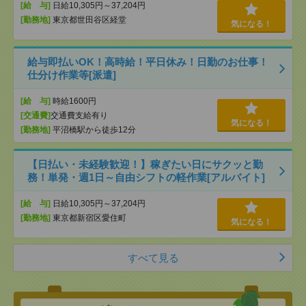
[給 与]
日給10,305円～37,204円
[勤務地]
東京都世田谷区経堂
気になる！
給与即払いOK！高時給！平日休み！日勤のお仕事！
仕分け作業等[派遣]
[給 与]
時給1600円
[交通費]
交通費支給有り
気になる！
[勤務地]
平沼橋駅から徒歩12分
【日払い・未経験歓迎！】稼ぎたい日にサクッと勤
務！単発・週1日～自由シフトの軽作業[アルバイト]
[給 与]
日給10,305円～37,204円
[勤務地]
東京都新宿区愛住町
気になる！
すべて見る