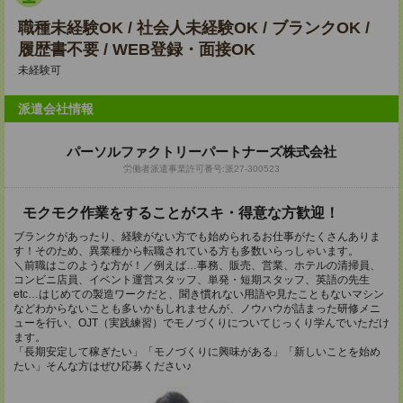
職種未経験OK / 社会人未経験OK / ブランクOK /
履歴書不要 / WEB登録・面接OK
未経験可
派遣会社情報
パーソルファクトリーパートナーズ株式会社
労働者派遣事業許可番号:派27-300523
モクモク作業をすることがスキ・得意な方歓迎！
ブランクがあったり、経験がない方でも始められるお仕事がたくさんありま
す！そのため、異業種から転職されている方も多数いらっしゃいます。
＼前職はこのような方が！／例えば…事務、販売、営業、ホテルの清掃員、
コンビニ店員、イベント運営スタッフ、単発・短期スタッフ、英語の先生
etc…はじめての製造ワークだと、聞き慣れない用語や見たこともないマシン
などわからないことも多いかもしれませんが、ノウハウが詰まった研修メニ
ューを行い、OJT（実践練習）でモノづくりについてじっくり学んでいただけ
ます。
「長期安定して稼ぎたい」「モノづくりに興味がある」「新しいことを始め
たい」そんな方はぜひ応募ください♪