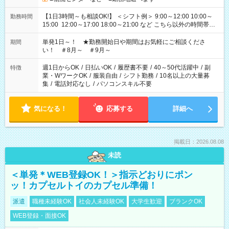
【1日3時間～も相談OK!】 ＜シフト例＞ 9:00～12:00 10:00～
勤務時間
15:00 12:00～17:00 18:00～21:00 など こちら以外の時間帯も
お気軽にご相談ください！
単発1日～！ ★勤務開始日や期間はお気軽にご相談くださ
期間
い！ ＃8月～ ＃9月～
週1日からOK
/
日払いOK
/
履歴書不要
/
40～50代活躍中
/
副
特徴
業・WワークOK
/
服装自由
/
シフト勤務
/
10名以上の大量募
集
/
電話対応なし
/
パソコンスキル不要
気になる！
応募する
詳細へ
掲載日：2026.08.08
未読
＜単発＊WEB登録OK！＞指示どおりにポン
ッ！カプセルトイのカプセル準備！
派遣
職種未経験OK
社会人未経験OK
大学生歓迎
ブランクOK
WEB登録・面接OK