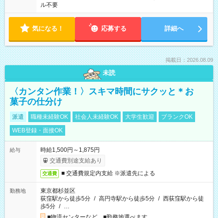
ル不要
気になる！
応募する
詳細へ
掲載日：2026.08.09
未読
〈カンタン作業！〉スキマ時間にサクッと＊お
菓子の仕分け
派遣
職種未経験OK
社会人未経験OK
大学生歓迎
ブランクOK
WEB登録・面接OK
時給1,500円～1,875円
給与
交通費別途支給あり
■ 交通費規定内支給 ※派遣先による
交通費
東京都杉並区
勤務地
荻窪駅から徒歩5分
/
高円寺駅から徒歩5分
/
西荻窪駅から徒
歩5分
/
…
■物流センターなど ■勤務地選べます