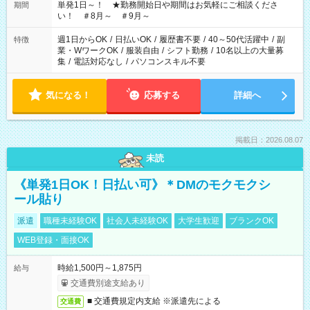
単発1日～！ ★勤務開始日や期間はお気軽にご相談くださ
期間
い！ ＃8月～ ＃9月～
週1日からOK
/
日払いOK
/
履歴書不要
/
40～50代活躍中
/
副
特徴
業・WワークOK
/
服装自由
/
シフト勤務
/
10名以上の大量募
集
/
電話対応なし
/
パソコンスキル不要
気になる！
応募する
詳細へ
掲載日：2026.08.07
未読
《単発1日OK！日払い可》＊DMのモクモクシ
ール貼り
派遣
職種未経験OK
社会人未経験OK
大学生歓迎
ブランクOK
WEB登録・面接OK
時給1,500円～1,875円
給与
交通費別途支給あり
■ 交通費規定内支給 ※派遣先による
交通費