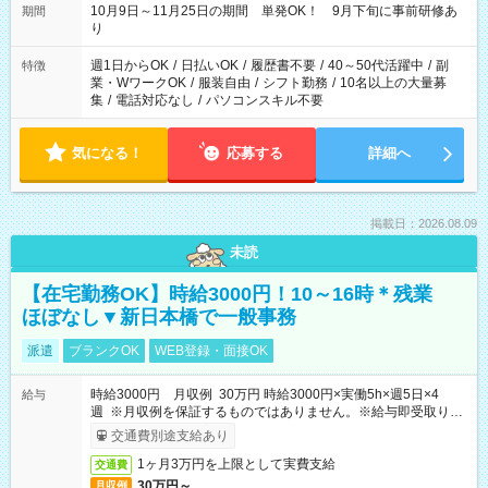
10月9日～11月25日の期間 単発OK！ 9月下旬に事前研修あ
期間
り
週1日からOK
/
日払いOK
/
履歴書不要
/
40～50代活躍中
/
副
特徴
業・WワークOK
/
服装自由
/
シフト勤務
/
10名以上の大量募
集
/
電話対応なし
/
パソコンスキル不要
気になる！
応募する
詳細へ
掲載日：2026.08.09
未読
【在宅勤務OK】時給3000円！10～16時＊残業
ほぼなし▼新日本橋で一般事務
派遣
ブランクOK
WEB登録・面接OK
時給3000円 月収例 30万円 時給3000円×実働5h×週5日×4
給与
週 ※月収例を保証するものではありません。※給与即受取りサ
ービス利用可（利用条件有）
交通費別途支給あり
1ヶ月3万円を上限として実費支給
交通費
30万円～
月収例