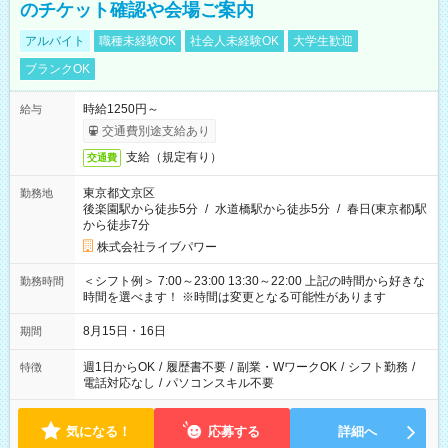
のチケット確認や会場ご案内
アルバイト
職種未経験OK
社会人未経験OK
大学生歓迎
ブランクOK
時給1250円～
給与
交通費別途支給あり
支給（規定有り）
交通費
東京都文京区
勤務地
後楽園駅から徒歩5分
/
水道橋駅から徒歩5分
/
春日(東京都)駅
から徒歩7分
株式会社ライブパワー
＜シフト例＞ 7:00～23:00 13:30～22:00 上記の時間から好きな
勤務時間
時間を選べます！ ※時間は変更となる可能性があります
8月15日・16日
期間
週1日からOK
/
履歴書不要
/
副業・WワークOK
/
シフト勤務
/
特徴
電話対応なし
/
パソコンスキル不要
気になる！
応募する
詳細へ