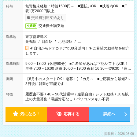
無資格未経験：時給1500円～ ■週払いOK ■扶養内OK ■日
給与
収1万2000円以上
交通費別途支給あり
交通費全額支給
交通費
東京都豊島区
勤務地
巣鴨駅
/
目白駅
/
北池袋駅
/
…
≪自宅からドアtoドアで30分以内！≫ご希望の勤務地を紹介
します。
9:00～18:00（休憩60分） ■ご希望があれば下記シフトもOK！
勤務時間
早番 7:00～16:00 遅番 10:00～19:00 夜勤 16:30～翌9:30 「家族
と休みを合わせたい」 「余裕を持って夕飯の準備がしたい」
「できれば残業はしたくない」 など、ご希望を教えてください
【8月中のスタートOK！急募！】2カ月～ ■ご応募から最短2～
期間
ね。 ※Wワーク希望の方へ 今ご覧のお仕事で希望する勤務時間
3日後に就業が可能です！
と、もう1つのお仕事の勤務時間。 合計で週40時間を超える場
合は応募できません。
履歴書不要
/
40～50代活躍中
/
服装自由
/
シフト勤務
/
10名以
特徴
上の大量募集
/
電話対応なし
/
パソコンスキル不要
気になる！
応募する
詳細へ
掲載日：2026.08.09