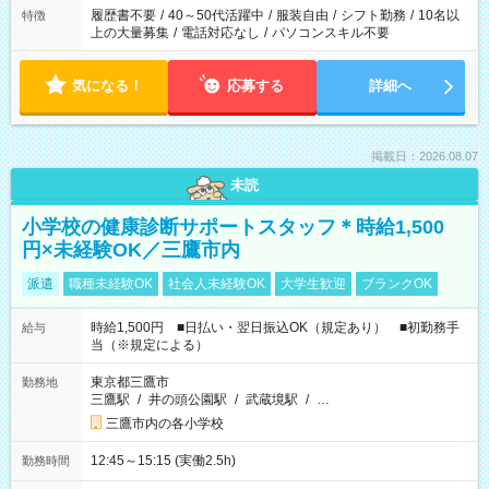
履歴書不要
/
40～50代活躍中
/
服装自由
/
シフト勤務
/
10名以
特徴
上の大量募集
/
電話対応なし
/
パソコンスキル不要
気になる！
応募する
詳細へ
掲載日：2026.08.07
未読
小学校の健康診断サポートスタッフ＊時給1,500
円×未経験OK／三鷹市内
派遣
職種未経験OK
社会人未経験OK
大学生歓迎
ブランクOK
時給1,500円 ■日払い・翌日振込OK（規定あり） ■初勤務手
給与
当（※規定による）
東京都三鷹市
勤務地
三鷹駅
/
井の頭公園駅
/
武蔵境駅
/
…
三鷹市内の各小学校
12:45～15:15 (実働2.5h)
勤務時間