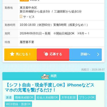
東京都中央区
勤務地
新日本橋駅から徒歩3分
/
三越前駅から徒歩1分
サ－ビス
10:00-16:00（休憩60分）実働5時間（残業少なめ！）
勤務時間
2026年09月01日～長期 ※開始日相談OK ※9月～！
期間
履歴書不要
特徴
気になる！
応募する
詳細へ
掲載日：2026.08.07
未読
【シフト自由・現金手渡しOK】iPhoneなどス
マホの充電を繋げるだけ！
派遣
職種未経験OK
社会人未経験OK
大学生歓迎
ブランクOK
WEB登録・面接OK