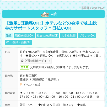
掲載日：2026.08.06
未読
【激単1日勤務OK!】ホテルなどの会場で株主総
会のサポートスタッフ＊日払いOK
派遣
職種未経験OK
社会人未経験OK
大学生歓迎
ブランクOK
WEB登録・面接OK
日給1万5000円～※実働5時間で日給7000円のお仕事もありま
給与
す ◆日払い・週払いOK！（規定あり）◆お仕事によって日給
も異なります
交通費別途支給あり
交通費別途支給あり(勤務地により異なります)
交通費
東京都江東区
勤務地
豊洲駅
/
東陽町駅
/
亀戸駅
/
…
イベント会場
▼シフト例 ・08：00～19：00 ・09：00～18：00 ・10：00～
勤務時間
17：00 ・13：00～22：00 ・16：00～21：00 など多数！ ※お
仕事により勤務時間が異なります
即日～OK！ ◆お好きな日1日～働けます ◆急募
期間