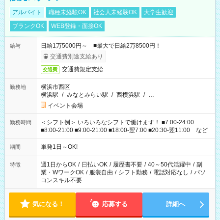
アルバイト
職種未経験OK
社会人未経験OK
大学生歓迎
ブランクOK
WEB登録・面接OK
日給1万5000円～ ■最大で日給2万8500円！
給与
交通費別途支給あり
交通費規定支給
交通費
横浜市西区
勤務地
横浜駅
/
みなとみらい駅
/
西横浜駅
/
…
イベント会場
＜シフト例＞ いろいろなシフトで働けます！ ■7:00-24:00
勤務時間
■8:00-21:00 ■9:00-21:00 ■18:00-翌7:00 ■20:30-翌11:00 など
単発1日～OK!
期間
週1日からOK
/
日払いOK
/
履歴書不要
/
40～50代活躍中
/
副
特徴
業・WワークOK
/
服装自由
/
シフト勤務
/
電話対応なし
/
パソ
コンスキル不要
気になる！
応募する
詳細へ