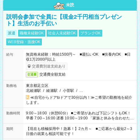
未読
説明会参加で全員に【現金2千円相当プレゼン
ト】生活のお手伝い
派遣
職種未経験OK
社会人未経験OK
ブランクOK
WEB登録・面接OK
無資格未経験：時給1500円～ ■週払いOK ■扶養内OK ■日
給与
収1万2000円以上
交通費別途支給あり
交通費全額支給
交通費
東京都足立区
勤務地
北綾瀬駅
/
綾瀬駅
/
小菅駅
/
…
≪自宅からドアtoドアで30分以内！≫ご希望の勤務地を紹介
します。
9:00～18:00（休憩60分） ■ご希望があれば下記シフトもOK！
勤務時間
早番 7:00～16:00 遅番 10:00～19:00 「家族と休みを合わせた
い」 「余裕を持って夕飯の準備がしたい」 「できれば残業はし
たくない」 など、ご希望を教えてくださいね。 ※Wワーク希望
【現在も積極採用中！急募！】2カ月～ ■ご応募から最短2～3
期間
の方へ 今ご覧のお仕事で希望する勤務時間と、もう1つのお仕事
日後の就業も相談可能です！
の勤務時間。 合計で週40時間を超える場合は応募できません。