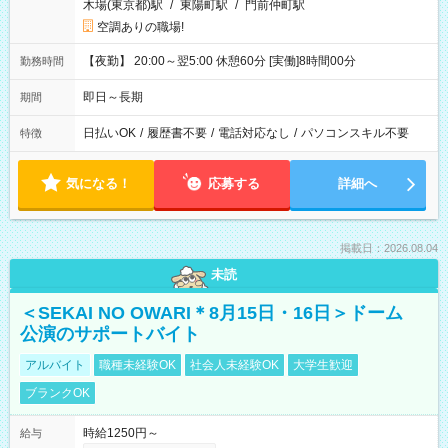
木場(東京都)駅
/
東陽町駅
/
門前仲町駅
空調ありの職場!
【夜勤】 20:00～翌5:00 休憩60分 [実働]8時間00分
勤務時間
即日～長期
期間
日払いOK
/
履歴書不要
/
電話対応なし
/
パソコンスキル不要
特徴
気になる！
応募する
詳細へ
掲載日：2026.08.04
未読
＜SEKAI NO OWARI＊8月15日・16日＞ドーム
公演のサポートバイト
アルバイト
職種未経験OK
社会人未経験OK
大学生歓迎
ブランクOK
時給1250円～
給与