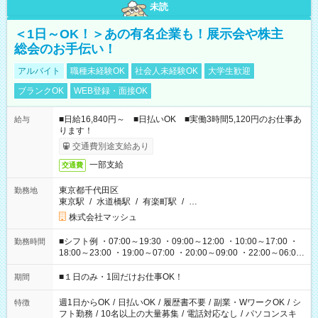
未読
＜1日～OK！＞あの有名企業も！展示会や株主
総会のお手伝い！
アルバイト
職種未経験OK
社会人未経験OK
大学生歓迎
ブランクOK
WEB登録・面接OK
■日給16,840円～ ■日払いOK ■実働3時間5,120円のお仕事あ
給与
ります！
交通費別途支給あり
一部支給
交通費
東京都千代田区
勤務地
東京駅
/
水道橋駅
/
有楽町駅
/
…
株式会社マッシュ
■シフト例 ・07:00～19:30 ・09:00～12:00 ・10:00～17:00 ・
勤務時間
18:00～23:00 ・19:00～07:00 ・20:00～09:00 ・22:00～06:00
etc ★最短で3時間で5,120円のお仕事から 15時間で2万円近く稼
げるお仕事も！ ご希望のお時間に合わせてご紹介！ ※シフトは
■１日のみ・1回だけお仕事OK！
期間
現場によって異なります。 ※勿論、休憩時間はあるのでご安心
ください！
週1日からOK
/
日払いOK
/
履歴書不要
/
副業・WワークOK
/
シ
特徴
フト勤務
/
10名以上の大量募集
/
電話対応なし
/
パソコンスキ