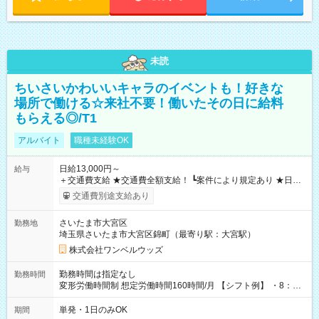
未読
ちいさいかわいいキャラのイベントも！好きな
場所で働ける☆来社不要！働いたその日に給料
もらえる◎/T1
アルバイト
職種未経験OK
日給13,000円～
給与
＋交通費支給 ★交通費全額支給！ ┗案件により規定あり ★日払
いOK！（規定あり） ┗働いたその日に現金GET♪ お仕事後はコ
交通費別途支給あり
ンビニATMから 日払い分を引き落とせます！ 【試用期間】試
用期間なし
さいたま市大宮区
勤務地
埼玉県さいたま市大宮区錦町（最寄り駅：大宮駅）
株式会社ワンベルウッズ
勤務時間は指定なし
勤務時間
変形労働時間制 想定労働時間160時間/月 【シフト例】 ・8：00
～21：00
単発・1日のみOK
期間