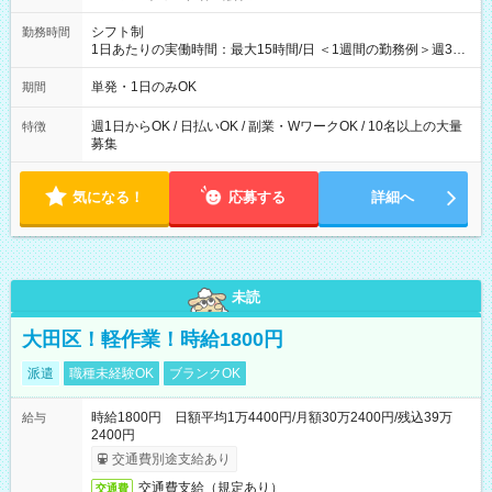
シフト制
勤務時間
1日あたりの実働時間：最大15時間/日 ＜1週間の勤務例＞週3回
勤務 勤務：月・水・金 休み：火・木・土・日 好きな時にお仕事
可能です！ ※1日あたりの最大実働時間は日勤、夜勤共に勤務し
単発・1日のみOK
期間
た時間になります。
週1日からOK / 日払いOK / 副業・WワークOK / 10名以上の大量
特徴
募集
気になる！
応募する
詳細へ
未読
大田区！軽作業！時給1800円
派遣
職種未経験OK
ブランクOK
時給1800円 日額平均1万4400円/月額30万2400円/残込39万
給与
2400円
交通費別途支給あり
交通費支給（規定あり）
交通費