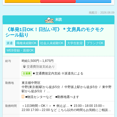
掲載日：2026.08.09
未読
《単発1日OK！日払い可》＊文房具のモクモク
シール貼り
派遣
職種未経験OK
社会人未経験OK
大学生歓迎
ブランクOK
WEB登録・面接OK
時給1,500円～1,875円
給与
交通費別途支給あり
■ 交通費規定内支給 ※派遣先による
交通費
東京都中野区
勤務地
中野(東京都)駅から徒歩5分
/
中野坂上駅から徒歩5分
/
東中野
駅から徒歩5分
/
…
■物流センターなど ■勤務地選べます
＜1日3時間～OK！＞ ▼ 例えば… ▼ 15:00～18:00 15:00～
勤務時間
22:00 17:00～22:00 など こちら以外の時間もお気軽にご相談く
ださい！