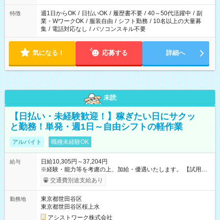
週1日からOK
/
日払いOK
/
履歴書不要
/
40～50代活躍中
/
副
特徴
業・WワークOK
/
服装自由
/
シフト勤務
/
10名以上の大量募
集
/
電話対応なし
/
パソコンスキル不要
気になる！
応募する
詳細へ
未読
【日払い・未経験歓迎！】稼ぎたい日にサクッ
と勤務！単発・週1日～自由シフトの軽作業
アルバイト
職種未経験OK
日給10,305円～37,204円
給与
※経験・能力等を考慮の上、加給・優遇いたします。 【試用期
間】試用期間なし
交通費別途支給あり
東京都世田谷区
勤務地
東京都世田谷区桜上水
アシストワーク株式会社