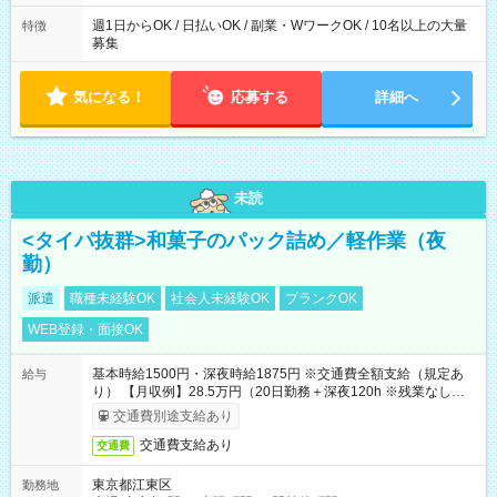
週1日からOK / 日払いOK / 副業・WワークOK / 10名以上の大量
特徴
募集
気になる！
応募する
詳細へ
未読
<タイパ抜群>和菓子のパック詰め／軽作業（夜
勤）
派遣
職種未経験OK
社会人未経験OK
ブランクOK
WEB登録・面接OK
基本時給1500円・深夜時給1875円 ※交通費全額支給（規定あ
給与
り） 【月収例】28.5万円（20日勤務＋深夜120h ※残業なしの場
合）
交通費別途支給あり
交通費支給あり
交通費
東京都江東区
勤務地