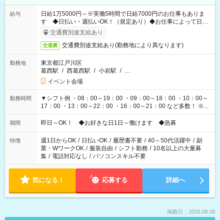
日給1万5000円～※実働5時間で日給7000円のお仕事もありま
給与
す ◆日払い・週払いOK！（規定あり）◆お仕事によって日給
も異なります
交通費別途支給あり
交通費別途支給あり(勤務地により異なります)
交通費
東京都江戸川区
勤務地
葛西駅
/
西葛西駅
/
小岩駅
/
…
イベント会場
▼シフト例 ・08：00～19：00 ・09：00～18：00 ・10：00～
勤務時間
17：00 ・13：00～22：00 ・16：00～21：00 など多数！ ※お
仕事により勤務時間が異なります
即日～OK！ ◆お好きな日1日～働けます ◆急募
期間
週1日からOK
/
日払いOK
/
履歴書不要
/
40～50代活躍中
/
副
特徴
業・WワークOK
/
服装自由
/
シフト勤務
/
10名以上の大量募
集
/
電話対応なし
/
パソコンスキル不要
気になる！
応募する
詳細へ
掲載日：2026.08.08