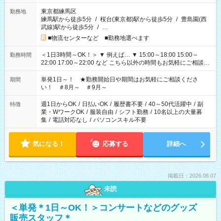
東京都練馬区
勤務地
練馬駅から徒歩5分
/
桜台(東京都)駅から徒歩5分
/
豊島園(西
武線)駅から徒歩5分
/
…
■物流センターなど ■勤務地選べます
＜1日3時間～OK！＞ ▼ 例えば… ▼ 15:00～18:00 15:00～
勤務時間
22:00 17:00～22:00 など こちら以外の時間もお気軽にご相談く
ださい！
単発1日～！ ★勤務開始日や期間はお気軽にご相談くださ
期間
い！ ＃8月～ ＃9月～
週1日からOK
/
日払いOK
/
履歴書不要
/
40～50代活躍中
/
副
特徴
業・WワークOK
/
服装自由
/
シフト勤務
/
10名以上の大量募
集
/
電話対応なし
/
パソコンスキル不要
気になる！
応募する
詳細へ
掲載日：2026.08.07
未読
＜単発＊1日～OK！＞コンサートなどのグッズ
販売スタッフ＊