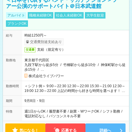
＜日本を代表するバンド＊サカナクション＞ツ
アー公演のサポートバイト＠日本武道館
アルバイト
職種未経験OK
社会人未経験OK
大学生歓迎
ブランクOK
時給1250円～
給与
交通費別途支給あり
支給（規定有り）
交通費
東京都千代田区
勤務地
九段下駅から徒歩5分
/
竹橋駅から徒歩10分
/
神保町駅から徒
歩15分
/
…
株式会社ライブパワー
＜シフト例＞ 9:00～22:30 12:30～22:00 15:30～21:00 12:30～
勤務時間
19:00 12:30～22:00 上記の時間から好きな時間を選べます！ ※
時間は変更となる可能性があります
9月8日・9日
期間
週1日からOK
/
履歴書不要
/
副業・WワークOK
/
シフト勤務
/
特徴
電話対応なし
/
パソコンスキル不要
気になる！
応募する
詳細へ