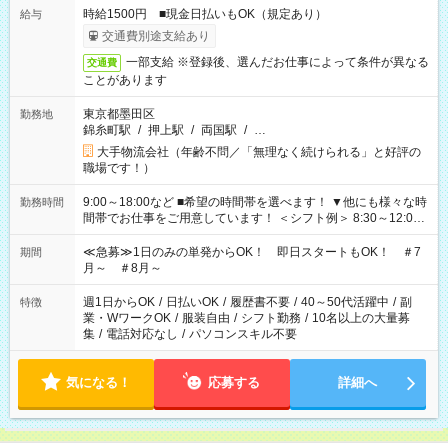
時給1500円 ■現金日払いもOK（規定あり）
給与
交通費別途支給あり
一部支給 ※登録後、選んだお仕事によって条件が異なる
交通費
ことがあります
東京都墨田区
勤務地
錦糸町駅
/
押上駅
/
両国駅
/
…
大手物流会社（年齢不問／「無理なく続けられる」と好評の
職場です！）
9:00～18:00など ■希望の時間帯を選べます！ ▼他にも様々な時
勤務時間
間帯でお仕事をご用意しています！ ＜シフト例＞ 8:30～12:00
17:00～22:00 13:00～22:00 22:00～翌6:00 など
≪急募≫1日のみの単発からOK！ 即日スタートもOK！ ＃7
期間
月～ ＃8月～
週1日からOK
/
日払いOK
/
履歴書不要
/
40～50代活躍中
/
副
特徴
業・WワークOK
/
服装自由
/
シフト勤務
/
10名以上の大量募
集
/
電話対応なし
/
パソコンスキル不要
気になる！
応募する
詳細へ