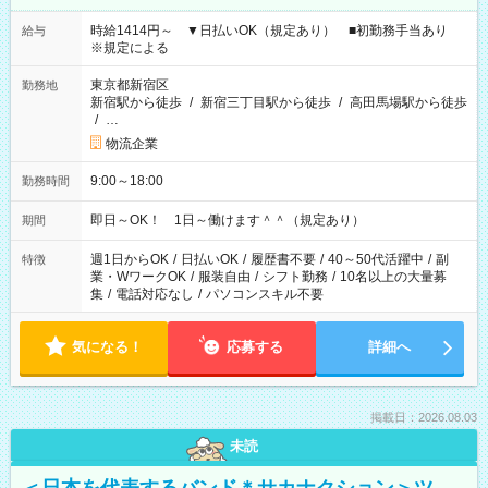
時給1414円～ ▼日払いOK（規定あり） ■初勤務手当あり
給与
※規定による
東京都新宿区
勤務地
新宿駅から徒歩
/
新宿三丁目駅から徒歩
/
高田馬場駅から徒歩
/
…
物流企業
9:00～18:00
勤務時間
即日～OK！ 1日～働けます＾＾（規定あり）
期間
週1日からOK
/
日払いOK
/
履歴書不要
/
40～50代活躍中
/
副
特徴
業・WワークOK
/
服装自由
/
シフト勤務
/
10名以上の大量募
集
/
電話対応なし
/
パソコンスキル不要
気になる！
応募する
詳細へ
掲載日：2026.08.03
未読