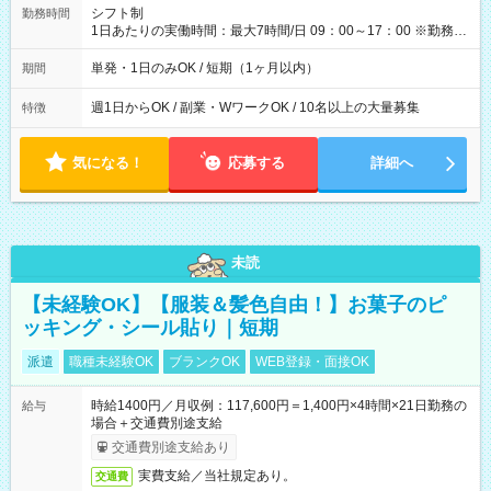
間】試用期間なし
シフト制
勤務時間
1日あたりの実働時間：最大7時間/日 09：00～17：00 ※勤務時
間は 試験により異なります。
単発・1日のみOK / 短期（1ヶ月以内）
期間
週1日からOK / 副業・WワークOK / 10名以上の大量募集
特徴
気になる！
応募する
詳細へ
未読
【未経験OK】【服装＆髪色自由！】お菓子のピ
ッキング・シール貼り｜短期
派遣
職種未経験OK
ブランクOK
WEB登録・面接OK
時給1400円／月収例：117,600円＝1,400円×4時間×21日勤務の
給与
場合＋交通費別途支給
交通費別途支給あり
実費支給／当社規定あり。
交通費