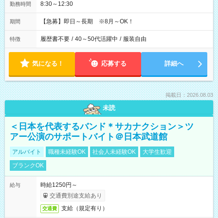
8:30～12:30
勤務時間
【急募】即日～長期 ※8月～OK！
期間
履歴書不要
/
40～50代活躍中
/
服装自由
特徴
気になる！
応募する
詳細へ
掲載日：2026.08.03
未読
＜日本を代表するバンド＊サカナクション＞ツ
アー公演のサポートバイト＠日本武道館
アルバイト
職種未経験OK
社会人未経験OK
大学生歓迎
ブランクOK
時給1250円～
給与
交通費別途支給あり
支給（規定有り）
交通費