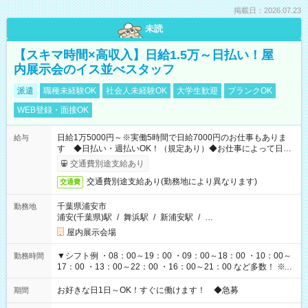
掲載日：2026.07.23
未読
【スキマ時間×高収入】日給1.5万～日払い！屋
内展示会のイス並べスタッフ
派遣
職種未経験OK
社会人未経験OK
大学生歓迎
ブランクOK
WEB登録・面接OK
日給1万5000円～※実働5時間で日給7000円のお仕事もありま
給与
す ◆日払い・週払いOK！（規定あり）◆お仕事によって日給
も異なります
交通費別途支給あり
交通費別途支給あり(勤務地により異なります)
交通費
千葉県浦安市
勤務地
浦安(千葉県)駅
/
舞浜駅
/
新浦安駅
/
…
屋内展示会場
▼シフト例 ・08：00～19：00 ・09：00～18：00 ・10：00～
勤務時間
17：00 ・13：00～22：00 ・16：00～21：00 など多数！ ※お
仕事により勤務時間が異なります
お好きな日1日～OK！すぐに働けます！ ◆急募
期間