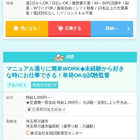
週1日からOK
/
日払いOK
/
履歴書不要
/
40～50代活躍中
/
副
特徴
業・WワークOK
/
服装自由
/
シフト勤務
/
10名以上の大量募
集
/
電話対応なし
/
パソコンスキル不要
気になる！
応募する
詳細へ
未読
マニュアル通りに簡単WORK◆未経験から好き
な時にお仕事できる！単発OK◎試験監督
アルバイト
職種未経験OK
時給1,300円～
給与
★交通費一部支給 時給1,300円～ ※試験・役割により手当あり
※勤務回数により昇給あり 【即給（前払い）オプションあ
交通費別途支給あり
り！】 希望される場合、勤務から1週間ほどで給与の一部を受け
取れます。 ※手数料418円がかかります。 【過去試験日の収入
埼玉県川越市
勤務地
例】 ・河合塾模擬試験 8:30～17:30（休憩1時間） 時給1,300円
埼玉県川越市脇田町（最寄り駅：川越駅）
×8時間＝日収10,400円＋交通費 ※当日の役割により時給＋100
円の場合あり ・国家試験 7:00～13:30（休憩なし） 時給1,300
株式会社全国試験運営センター
円（役割手当＋100円）×6時間＝日収8,400円＋交通費 【試用期