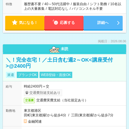
履歴書不要
/
40～50代活躍中
/
服装自由
/
シフト勤務
/
10名以
特徴
上の大量募集
/
電話対応なし
/
パソコンスキル不要
気になる！
応募する
詳細へ
掲載日：2026.08.06
未読
＼！完全在宅！／土日含む週2～OK<講座受付
>@2400円
派遣
ブランクOK
WEB登録・面接OK
時給2400円＋交
給与
交通費別途支給あり
交通費実費支給（当社規定あり）
交通費
東京都港区
勤務地
田町(東京都)駅から徒歩4分
/
三田(東京都)駅から徒歩7分
金融関連