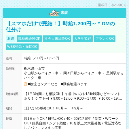
掲載日：2026.08.05
未読
【スマホだけで完結！】時給1,200円～＊DMの
仕分け
派遣
職種未経験OK
社会人未経験OK
大学生歓迎
ブランクOK
WEB登録・面接OK
時給1,200円～1,625円
給与
栃木県小山市
勤務地
小山駅からバイク・車
/
間々田駅からバイク・車
/
思川駅から
バイク・車
■物流センターなど ■勤務地選べます
【1日3時間～も相談OK!】午前中のみや18時以降などのシフト
勤務時間
あり！ シフト例 ▼9:00～12:00 ▼9:00～17:00 ▼10:00～19:00
▼18:00～21:00
1日だけの単発OK！＃8月～ ＃9月～
期間
週1日からOK
/
日払いOK
/
40～50代活躍中
/
副業・Wワーク
特徴
OK
/
服装自由
/
シフト勤務
/
10名以上の大量募集
/
電話対応な
し
/
パソコンスキル不要