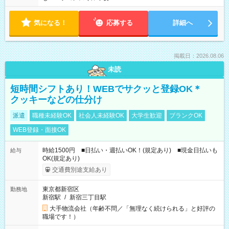
気になる！
応募する
詳細へ
掲載日：2026.08.06
未読
短時間シフトあり！WEBでサクッと登録OK＊
クッキーなどの仕分け
派遣
職種未経験OK
社会人未経験OK
大学生歓迎
ブランクOK
WEB登録・面接OK
時給1500円 ■日払い・週払いOK！(規定あり) ■現金日払いも
給与
OK(規定あり)
交通費別途支給あり
東京都新宿区
勤務地
新宿駅
/
新宿三丁目駅
大手物流会社（年齢不問／「無理なく続けられる」と好評の
職場です！）