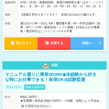
9:00～18:00（実動8時間） 希望の時間帯を選べます！ ＜シフト
勤務時間
例＞ ・8：30～12：00 ・10：00～19：00 ・17：00～22：00
・13：00～22：00 ・22：00～翌6：00 など
【急募】即日スタートＯＫ！ 単発1日のみから働けます。
期間
週1日からOK
/
日払いOK
/
履歴書不要
/
40～50代活躍中
/
副
特徴
業・WワークOK
/
服装自由
/
シフト勤務
/
10名以上の大量募
集
/
電話対応なし
/
パソコンスキル不要
気になる！
応募する
詳細へ
未読
マニュアル通りに簡単WORK◆未経験から好き
な時にお仕事できる！単発OK◎試験監督
アルバイト
職種未経験OK
時給1,300円～
給与
★交通費一部支給 時給1,300円～ ※試験・役割により手当あり
※勤務回数により昇給あり 【即給（前払い）オプションあ
交通費別途支給あり
り！】 希望される場合、勤務から1週間ほどで給与の一部を受け