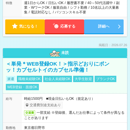
週1日からOK
/
日払いOK
/
履歴書不要
/
40～50代活躍中
/
副
特徴
業・WワークOK
/
服装自由
/
シフト勤務
/
10名以上の大量募
集
/
電話対応なし
/
パソコンスキル不要
気になる！
応募する
詳細へ
掲載日：2026.07.26
未読
＜単発＊WEB登録OK！＞指示どおりにポン
ッ！カプセルトイのカプセル準備！
派遣
職種未経験OK
社会人未経験OK
大学生歓迎
ブランクOK
WEB登録・面接OK
時給1500円 ■現金日払いもOK（規定あり）
給与
交通費別途支給あり
一部支給 ※登録後、選んだお仕事によって条件が異なる
交通費
ことがあります
東京都日野市
勤務地