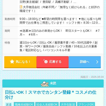
日野(東京都)駅
/
豊田駅
/
高幡不動駅
/
…
大手物流会社（年齢不問／「無理なく続けられる」と好評の
職場です！）
9:00～18:00など ■希望の時間帯を選べます！ ▼他にも様々な時
勤務時間
間帯でお仕事をご用意しています！ ＜シフト例＞ 8:30～12:00
17:00～22:00 13:00～22:00 22:00～翌6:00 など
≪急募≫1日のみの単発からOK！ 即日スタートもOK！ ＃7
期間
月～ ＃8月～
週1日からOK
/
日払いOK
/
履歴書不要
/
40～50代活躍中
/
副
特徴
業・WワークOK
/
服装自由
/
シフト勤務
/
10名以上の大量募
集
/
電話対応なし
/
パソコンスキル不要
気になる！
応募する
詳細へ
掲載日：2026.08.04
未読
日払いOK！スマホでカンタン登録＊コスメの仕
分け
派遣
職種未経験OK
社会人未経験OK
大学生歓迎
ブランクOK