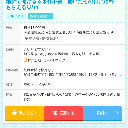
場所で働ける☆来社不要！働いたその日に給料
もらえる◎/T1
アルバイト
職種未経験OK
日給13,000円～
給与
＋交通費支給 ★交通費全額支給！ ┗案件により規定あり ★日払
いOK！（規定あり） ┗働いたその日に現金GET♪ お仕事後はコ
交通費別途支給あり
ンビニATMから 日払い分を引き落とせます！ 【試用期間】試
用期間なし
さいたま市大宮区
勤務地
埼玉県さいたま市大宮区錦町（最寄り駅：大宮駅）
株式会社ワンベルウッズ
勤務時間は指定なし
勤務時間
変形労働時間制 想定労働時間160時間/月 【シフト例】 ・8：00
～21：00
単発・1日のみOK
期間
週1日からOK / 日払いOK / 副業・WワークOK / 10名以上の大量
特徴
募集
気になる！
応募する
詳細へ