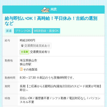
未読
給与即払いOK！高時給！平日休み！古紙の選別
など
派遣
ブランクOK
WEB登録・面接OK
時給1800円
給与
交通費別途支給あり
交通費支給有り
交通費
埼玉県狭山市
勤務地
狭山市駅
その他製造
8:30～17:30 ※表記のうち実働8時間です。
勤務時間
長期【ご応募から1週間以内(最短2日目)のスピード就業が可能】
期間
即日～
日払いOK
/
履歴書不要
/
シフト勤務
/
電話対応なし
/
パソコン
特徴
スキル不要