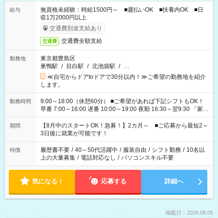
無資格未経験：時給1500円～ ■週払いOK ■扶養内OK ■日
給与
収1万2000円以上
交通費別途支給あり
交通費全額支給
交通費
東京都豊島区
勤務地
巣鴨駅
/
目白駅
/
北池袋駅
/
…
≪自宅からドアtoドアで30分以内！≫ご希望の勤務地を紹介
します。
9:00～18:00（休憩60分） ■ご希望があれば下記シフトもOK！
勤務時間
早番 7:00～16:00 遅番 10:00～19:00 夜勤 16:30～翌9:30 「家族
と休みを合わせたい」 「余裕を持って夕飯の準備がしたい」
「できれば残業はしたくない」 など、ご希望を教えてください
【8月中のスタートOK！急募！】2カ月～ ■ご応募から最短2～
期間
ね。 ※Wワーク希望の方へ 今ご覧のお仕事で希望する勤務時間
3日後に就業が可能です！
と、もう1つのお仕事の勤務時間。 合計で週40時間を超える場
合は応募できません。
履歴書不要
/
40～50代活躍中
/
服装自由
/
シフト勤務
/
10名以
特徴
上の大量募集
/
電話対応なし
/
パソコンスキル不要
気になる！
応募する
詳細へ
掲載日：2026.08.05