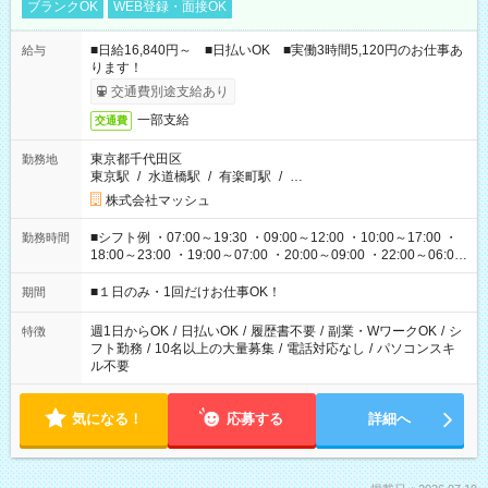
ブランクOK
WEB登録・面接OK
■日給16,840円～ ■日払いOK ■実働3時間5,120円のお仕事あ
給与
ります！
交通費別途支給あり
一部支給
交通費
東京都千代田区
勤務地
東京駅
/
水道橋駅
/
有楽町駅
/
…
株式会社マッシュ
■シフト例 ・07:00～19:30 ・09:00～12:00 ・10:00～17:00 ・
勤務時間
18:00～23:00 ・19:00～07:00 ・20:00～09:00 ・22:00～06:00
etc ★最短で3時間で5,120円のお仕事から 15時間で2万円近く稼
げるお仕事も！ ご希望のお時間に合わせてご紹介！ ※シフトは
■１日のみ・1回だけお仕事OK！
期間
現場によって異なります。 ※勿論、休憩時間はあるのでご安心
ください！
週1日からOK
/
日払いOK
/
履歴書不要
/
副業・WワークOK
/
シ
特徴
フト勤務
/
10名以上の大量募集
/
電話対応なし
/
パソコンスキ
ル不要
気になる！
応募する
詳細へ