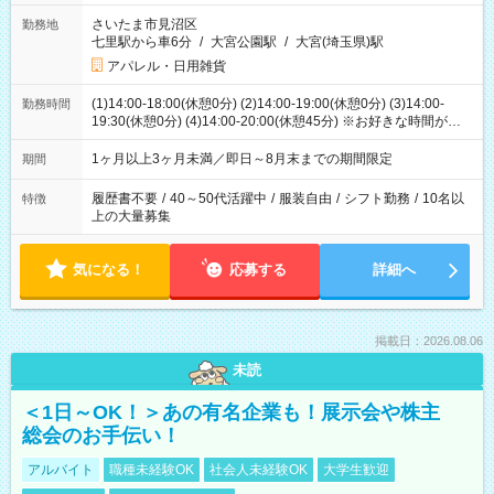
さいたま市見沼区
勤務地
七里駅から車6分
/
大宮公園駅
/
大宮(埼玉県)駅
アパレル・日用雑貨
(1)14:00-18:00(休憩0分) (2)14:00-19:00(休憩0分) (3)14:00-
勤務時間
19:30(休憩0分) (4)14:00-20:00(休憩45分) ※お好きな時間が選べ
ます
1ヶ月以上3ヶ月未満／即日～8月末までの期間限定
期間
履歴書不要
/
40～50代活躍中
/
服装自由
/
シフト勤務
/
10名以
特徴
上の大量募集
気になる！
応募する
詳細へ
掲載日：2026.08.06
未読
＜1日～OK！＞あの有名企業も！展示会や株主
総会のお手伝い！
アルバイト
職種未経験OK
社会人未経験OK
大学生歓迎