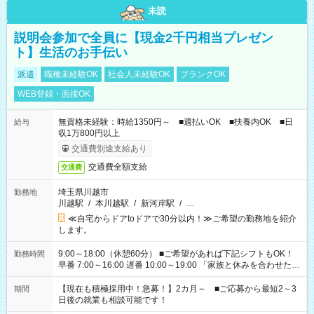
未読
説明会参加で全員に【現金2千円相当プレゼン
ト】生活のお手伝い
派遣
職種未経験OK
社会人未経験OK
ブランクOK
WEB登録・面接OK
無資格未経験：時給1350円～ ■週払いOK ■扶養内OK ■日
給与
収1万800円以上
交通費別途支給あり
交通費全額支給
交通費
埼玉県川越市
勤務地
川越駅
/
本川越駅
/
新河岸駅
/
…
≪自宅からドアtoドアで30分以内！≫ご希望の勤務地を紹介
します。
9:00～18:00（休憩60分） ■ご希望があれば下記シフトもOK！
勤務時間
早番 7:00～16:00 遅番 10:00～19:00 「家族と休みを合わせた
い」 「余裕を持って夕飯の準備がしたい」 「できれば残業はし
たくない」 など、ご希望を教えてくださいね。 ※Wワーク希望
【現在も積極採用中！急募！】2カ月～ ■ご応募から最短2～3
期間
の方へ 今ご覧のお仕事で希望する勤務時間と、もう1つのお仕事
日後の就業も相談可能です！
の勤務時間。 合計で週40時間を超える場合は応募できません。