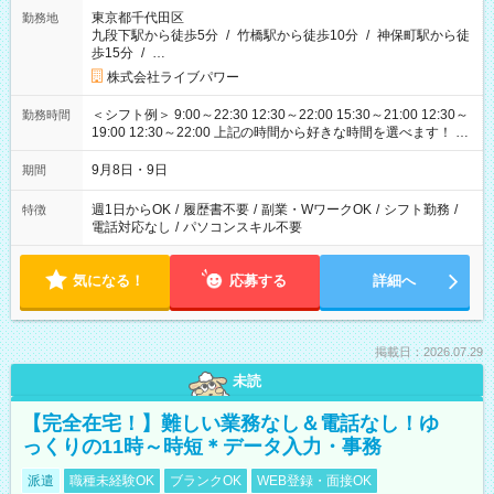
東京都千代田区
勤務地
九段下駅から徒歩5分
/
竹橋駅から徒歩10分
/
神保町駅から徒
歩15分
/
…
株式会社ライブパワー
＜シフト例＞ 9:00～22:30 12:30～22:00 15:30～21:00 12:30～
勤務時間
19:00 12:30～22:00 上記の時間から好きな時間を選べます！ ※
時間は変更となる可能性があります
9月8日・9日
期間
週1日からOK
/
履歴書不要
/
副業・WワークOK
/
シフト勤務
/
特徴
電話対応なし
/
パソコンスキル不要
気になる！
応募する
詳細へ
掲載日：2026.07.29
未読
【完全在宅！】難しい業務なし＆電話なし！ゆ
っくりの11時～時短＊データ入力・事務
派遣
職種未経験OK
ブランクOK
WEB登録・面接OK