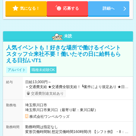
気になる！
応募する
詳細へ
未読
人気イベントも！好きな場所で働けるイベント
スタッフ☆来社不要！働いたその日に給料もら
える日払い/T1
アルバイト
職種未経験OK
日給13,000円～
給与
＋交通費支給 ★交通費全額支給！ ┗案件により規定あり ★日払
いOK！（規定あり） ┗働いたその日に現金GET♪ お仕事後はコ
交通費別途支給あり
ンビニATMから 日払い分を引き落とせます！ 【試用期間】試
用期間なし
埼玉県川口市
勤務地
埼玉県川口市東川口（最寄り駅：東川口駅）
株式会社ワンベルウッズ
勤務時間は指定なし
勤務時間
変形労働時間制 想定労働時間160時間/月 【シフト例】 ・8：00