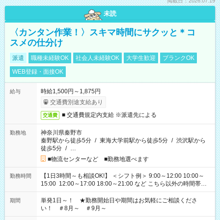
掲載日：2026.07.19
未読
〈カンタン作業！〉スキマ時間にサクッと＊コ
スメの仕分け
派遣
職種未経験OK
社会人未経験OK
大学生歓迎
ブランクOK
WEB登録・面接OK
時給1,500円～1,875円
給与
交通費別途支給あり
■ 交通費規定内支給 ※派遣先による
交通費
神奈川県秦野市
勤務地
秦野駅から徒歩5分
/
東海大学前駅から徒歩5分
/
渋沢駅から
徒歩5分
/
…
■物流センターなど ■勤務地選べます
【1日3時間～も相談OK!】 ＜シフト例＞ 9:00～12:00 10:00～
勤務時間
15:00 12:00～17:00 18:00～21:00 など こちら以外の時間帯も
お気軽にご相談ください！
単発1日～！ ★勤務開始日や期間はお気軽にご相談くださ
期間
い！ ＃8月～ ＃9月～