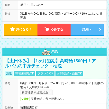
～21：00
単発・1日のみOK
期間
週1日からOK / 日払いOK / 副業・WワークOK / 10名以上の大量
特徴
募集
気になる！
応募する
詳細へ
未読
【土日休み】【1ヶ月短期】高時給1500円！ア
ルバムの中身チェック・梱包
派遣
職種未経験OK
ブランクOK
WEB登録・面接OK
時給1500円／月収例：252,000円＝1,500円×8時間×21日勤務の
給与
場合＋交通費別途支給
交通費別途支給あり
実費支給／当社規定あり。
交通費
埼玉県川口市
勤務地