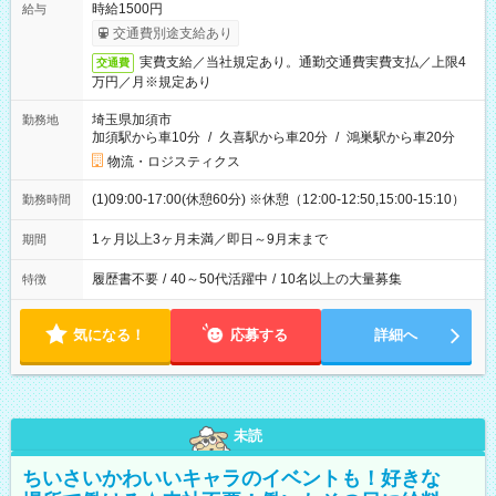
時給1500円
給与
交通費別途支給あり
実費支給／当社規定あり。通勤交通費実費支払／上限4
交通費
万円／月※規定あり
埼玉県加須市
勤務地
加須駅から車10分
/
久喜駅から車20分
/
鴻巣駅から車20分
物流・ロジスティクス
(1)09:00-17:00(休憩60分) ※休憩（12:00-12:50,15:00-15:10）
勤務時間
1ヶ月以上3ヶ月未満／即日～9月末まで
期間
履歴書不要
/
40～50代活躍中
/
10名以上の大量募集
特徴
気になる！
応募する
詳細へ
未読
ちいさいかわいいキャラのイベントも！好きな