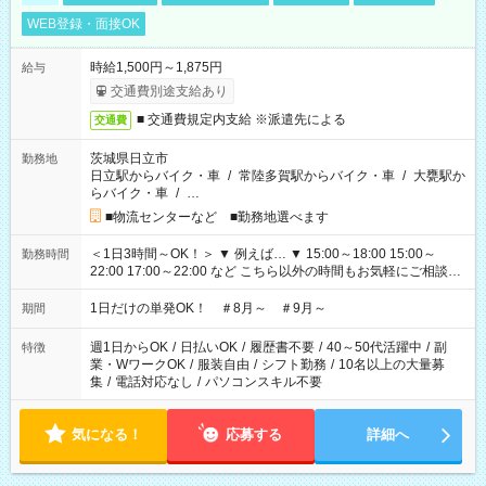
WEB登録・面接OK
時給1,500円～1,875円
給与
交通費別途支給あり
■ 交通費規定内支給 ※派遣先による
交通費
茨城県日立市
勤務地
日立駅からバイク・車
/
常陸多賀駅からバイク・車
/
大甕駅か
らバイク・車
/
…
■物流センターなど ■勤務地選べます
＜1日3時間～OK！＞ ▼ 例えば… ▼ 15:00～18:00 15:00～
勤務時間
22:00 17:00～22:00 など こちら以外の時間もお気軽にご相談く
ださい！
1日だけの単発OK！ ＃8月～ ＃9月～
期間
週1日からOK
/
日払いOK
/
履歴書不要
/
40～50代活躍中
/
副
特徴
業・WワークOK
/
服装自由
/
シフト勤務
/
10名以上の大量募
集
/
電話対応なし
/
パソコンスキル不要
気になる！
応募する
詳細へ