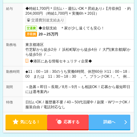
◆時給1,700円＊日払い・週払いOK＊昇給あり♪【月収例】 ・約
給与
204,000円 （時給1,700円 × 実働6h × 20日）
交通費別途支給あり
◆全額支給 ＊家が少し遠くても安心！
交通費
20～25万円
月収例
東京都港区
勤務地
竹芝駅から徒歩2分
/
浜松町駅から徒歩4分
/
大門(東京都)駅か
ら徒歩5分
/
…
◆港区にある情報セキュリティ企業◆
◆11：00～18：30のうち実働6時間、休憩60分 ※11：00～18：
勤務時間
00 または 11：30～18：30 。*。ブランクOK！。*。 例え
ば前職が、 在宅/財団法人/事務/コールセンター/受付/販売/カフェ
スタッフ スイーツ販売/ホテルフロント/化粧品販売/など 様々な
＜急募＞即日～長期／8月～9月～も相談OK！応募から最短即日
期間
業界から入社して活躍されています♪
には選考案内♪
日払いOK
/
履歴書不要
/
40～50代活躍中
/
副業・WワークOK
/
特徴
服装自由
/
電話対応なし
気になる！
応募する
詳細へ