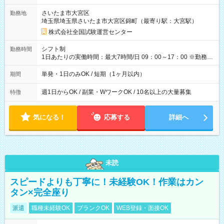
取れます。 ※手数料418円がかかります。 【過去試験日の収入
さいたま市大宮区
勤務地
例】 ・河合塾模擬試験 8:30～17:30（休憩1時間） 時給1,300円
埼玉県埼玉県さいたま市大宮区錦町（最寄り駅：大宮駅）
×8時間＝日収10,400円＋交通費 ※当日の役割により時給＋100
円の場合あり ・国家試験 7:00～13:30（休憩なし） 時給1,300
株式会社全国試験運営センター
円（役割手当＋100円）×6時間＝日収8,400円＋交通費 【試用期
間】試用期間なし
シフト制
勤務時間
1日あたりの実働時間：最大7時間/日 09：00～17：00 ※勤務時
間は 試験により異なります。
単発・1日のみOK / 短期（1ヶ月以内）
期間
週1日からOK / 副業・WワークOK / 10名以上の大量募集
特徴
気になる！
応募する
詳細へ
未読
スピードよりも丁寧に！未経験OK！作業はカン
タン×完全座り
派遣
職種未経験OK
ブランクOK
WEB登録・面接OK