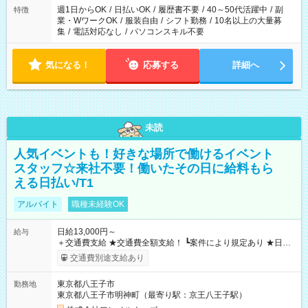
週1日からOK
/
日払いOK
/
履歴書不要
/
40～50代活躍中
/
副
特徴
業・WワークOK
/
服装自由
/
シフト勤務
/
10名以上の大量募
集
/
電話対応なし
/
パソコンスキル不要
気になる！
応募する
詳細へ
未読
人気イベントも！好きな場所で働けるイベント
スタッフ☆来社不要！働いたその日に給料もら
える日払い/T1
アルバイト
職種未経験OK
日給13,000円～
給与
＋交通費支給 ★交通費全額支給！ ┗案件により規定あり ★日払
いOK！（規定あり） ┗働いたその日に現金GET♪ お仕事後はコ
交通費別途支給あり
ンビニATMから 日払い分を引き落とせます！ 【試用期間】試
用期間なし
東京都八王子市
勤務地
東京都八王子市明神町（最寄り駅：京王八王子駅）