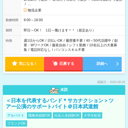
/
…
物流企業
9:00～18:00
勤務時間
即日～OK！ 1日～働けます＾＾（規定あり）
期間
週1日からOK
/
日払いOK
/
履歴書不要
/
40～50代活躍中
/
副
特徴
業・WワークOK
/
服装自由
/
シフト勤務
/
10名以上の大量募
集
/
電話対応なし
/
パソコンスキル不要
気になる！
応募する
詳細へ
掲載日：2026.08.03
未読
＜日本を代表するバンド＊サカナクション＞ツ
アー公演のサポートバイト＠日本武道館
アルバイト
職種未経験OK
社会人未経験OK
大学生歓迎
ブランクOK