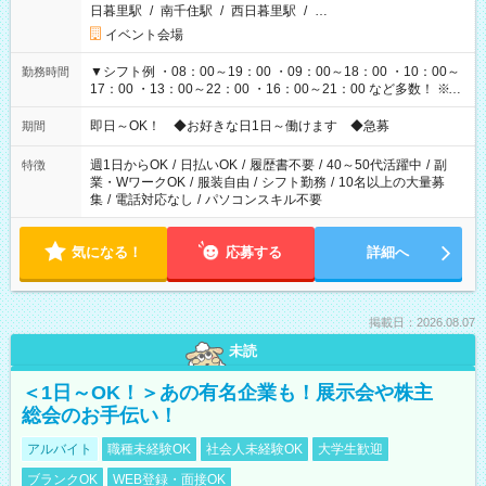
日暮里駅
/
南千住駅
/
西日暮里駅
/
…
イベント会場
▼シフト例 ・08：00～19：00 ・09：00～18：00 ・10：00～
勤務時間
17：00 ・13：00～22：00 ・16：00～21：00 など多数！ ※お
仕事により勤務時間が異なります
即日～OK！ ◆お好きな日1日～働けます ◆急募
期間
週1日からOK
/
日払いOK
/
履歴書不要
/
40～50代活躍中
/
副
特徴
業・WワークOK
/
服装自由
/
シフト勤務
/
10名以上の大量募
集
/
電話対応なし
/
パソコンスキル不要
気になる！
応募する
詳細へ
掲載日：2026.08.07
未読
＜1日～OK！＞あの有名企業も！展示会や株主
総会のお手伝い！
アルバイト
職種未経験OK
社会人未経験OK
大学生歓迎
ブランクOK
WEB登録・面接OK