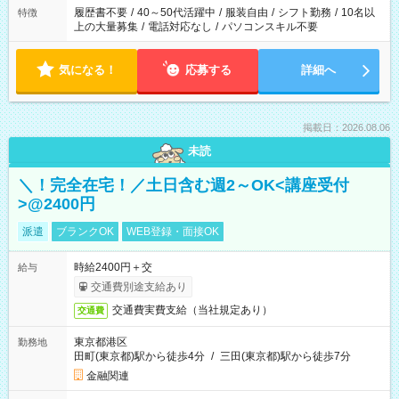
合は応募できません。
履歴書不要
/
40～50代活躍中
/
服装自由
/
シフト勤務
/
10名以
特徴
上の大量募集
/
電話対応なし
/
パソコンスキル不要
気になる！
応募する
詳細へ
掲載日：2026.08.06
未読
＼！完全在宅！／土日含む週2～OK<講座受付
>@2400円
派遣
ブランクOK
WEB登録・面接OK
時給2400円＋交
給与
交通費別途支給あり
交通費実費支給（当社規定あり）
交通費
東京都港区
勤務地
田町(東京都)駅から徒歩4分
/
三田(東京都)駅から徒歩7分
金融関連