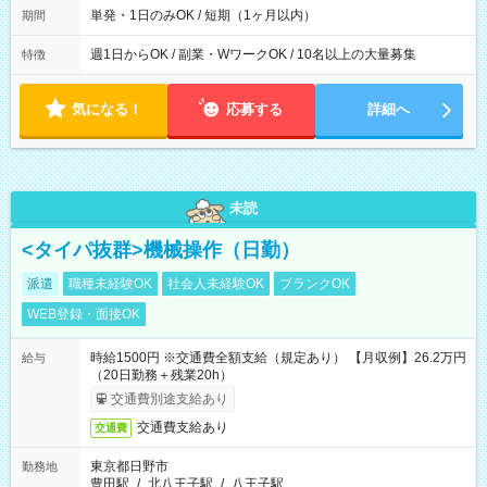
単発・1日のみOK / 短期（1ヶ月以内）
期間
週1日からOK / 副業・WワークOK / 10名以上の大量募集
特徴
気になる！
応募する
詳細へ
未読
<タイパ抜群>機械操作（日勤）
派遣
職種未経験OK
社会人未経験OK
ブランクOK
WEB登録・面接OK
時給1500円 ※交通費全額支給（規定あり） 【月収例】26.2万円
給与
（20日勤務＋残業20h）
交通費別途支給あり
交通費支給あり
交通費
東京都日野市
勤務地
豊田駅
/
北八王子駅
/
八王子駅