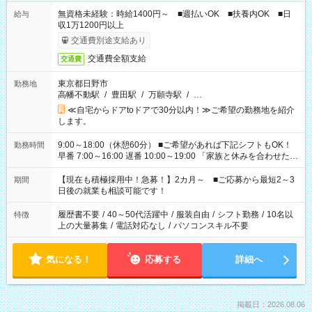
無資格未経験：時給1400円～ ■週払いOK ■扶養内OK ■日
給与
収1万1200円以上
交通費別途支給あり
交通費全額支給
交通費
東京都日野市
勤務地
高幡不動駅
/
豊田駅
/
万願寺駅
/
…
≪自宅からドアtoドアで30分以内！≫ご希望の勤務地を紹介
します。
9:00～18:00（休憩60分） ■ご希望があれば下記シフトもOK！
勤務時間
早番 7:00～16:00 遅番 10:00～19:00 「家族と休みを合わせた
い」 「余裕を持って夕飯の準備がしたい」 「できれば残業はし
たくない」 など、ご希望を教えてくださいね。 ※Wワーク希望
【現在も積極採用中！急募！】2カ月～ ■ご応募から最短2～3
期間
の方へ 今ご覧のお仕事で希望する勤務時間と、もう1つのお仕事
日後の就業も相談可能です！
の勤務時間。 合計で週40時間を超える場合は応募できません。
履歴書不要
/
40～50代活躍中
/
服装自由
/
シフト勤務
/
10名以
特徴
上の大量募集
/
電話対応なし
/
パソコンスキル不要
気になる！
応募する
詳細へ
掲載日：2026.08.06