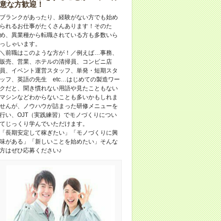
意な方歓迎！
ブランクがあったり、経験がない方でも始め
られるお仕事がたくさんあります！そのた
め、異業種から転職されている方も多数いら
っしゃいます。
＼前職はこのような方が！／例えば…事務、
販売、営業、ホテルの清掃員、コンビニ店
員、イベント運営スタッフ、単発・短期スタ
ッフ、英語の先生 etc…はじめての製造ワー
クだと、聞き慣れない用語や見たこともない
マシンなどわからないことも多いかもしれま
せんが、ノウハウが詰まった研修メニューを
行い、OJT（実践練習）でモノづくりについ
てじっくり学んでいただけます。
「長期安定して稼ぎたい」「モノづくりに興
味がある」「新しいことを始めたい」そんな
方はぜひ応募ください♪