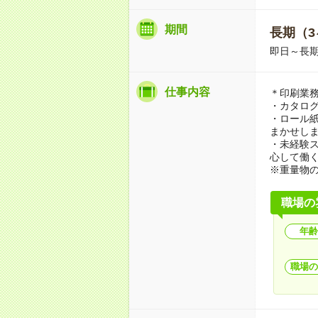
期間
長期（3
即日～長
仕事内容
＊印刷業
・カタロ
・ロール
まかせし
・未経験
心して働
※重量物
職場の
年齢
職場の