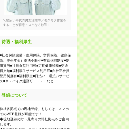
＼幅広い年代の男女活躍中／モクモク作業を
することが得意・スキな方歓迎！
待遇・福利厚生
■社会保険完備（雇用保険、労災保険、健康保
険、厚生年金）※法令順守■有給休暇制度■制
服貸与■社員食堂利用可■定期健康診断■交通
費支給■福利厚生サービス利用可■自社正社員
登用制度有■福利厚生■日払い・週払いサービ
ス■車・バイク通勤可 ・・・など
登録について
弊社各拠点での現地登録、もしくは、スマホ
でのWEB登録が可能です！
◆現地登録の方→最寄りの弊社拠点をご案内
します。