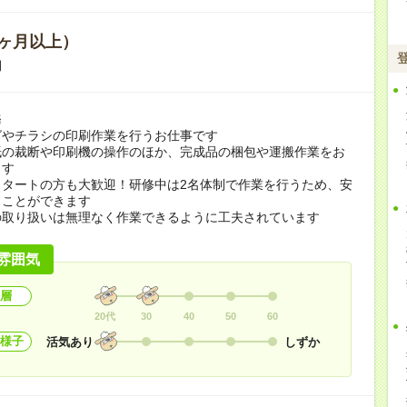
ヶ月以上）
期
務
グやチラシの印刷作業を行うお仕事です
紙の裁断や印刷機の操作のほか、完成品の梱包や運搬作業をお
ます
スタートの方も大歓迎！研修中は2名体制で作業を行うため、安
くことができます
の取り扱いは無理なく作業できるように工夫されています
雰囲気
層
20代
30
40
50
60
様子
活気あり
しずか