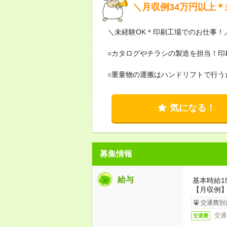
＼月収例34万円以上＊
＼未経験OK＊印刷工場でのお仕事！
○カタログやチラシの製造を担当！印
○重量物の運搬はハンドリフトで行う
気になる！
募集情報
給与
基本時給1
【月収例】
交通費別
交通
交通費