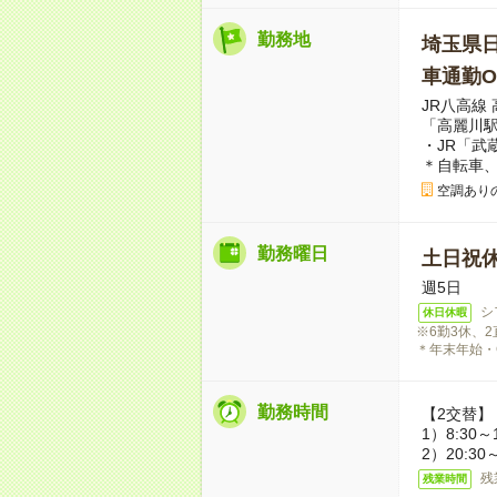
勤務地
埼玉県
車通勤O
JR八高線
「高麗川駅
・JR「武
＊自転車、
空調ありの
勤務曜日
土日祝
週5日
シ
休日休暇
※6勤3休、
＊年末年始・
勤務時間
【2交替】
1）8:30～
2）20:30
残
残業時間