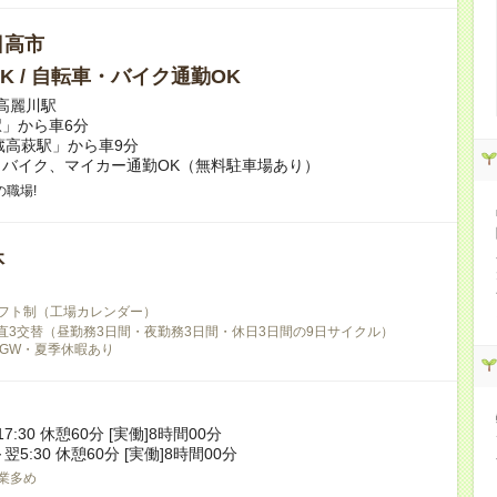
日高市
K / 自転車・バイク通勤OK
 高麗川駅
」から車6分
蔵高萩駅」から車9分
バイク、マイカー通勤OK（無料駐車場あり）
職場!
休
フト制（工場カレンダー）
2直3交替（昼勤務3日間・夜勤務3日間・休日3日間の9日サイクル）
GW・夏季休暇あり
17:30 休憩60分 [実働]8時間00分
～翌5:30 休憩60分 [実働]8時間00分
業多め