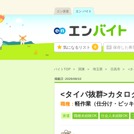
エン派遣
エン バイト
0
気になるリスト
保存した希
バイトTOP
関東
埼玉県
日高市
<タ
掲載日 :
2026
/
08
/
10
<タイパ抜群>カタロ
軽作業（仕分け・ピッキ
職種：
派遣
職種未経験OK
社会人未経験OK