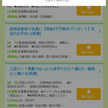
[給 与]
無資格未経験：時給1500円～ ■週払い
OK ■扶養内OK ■日収1万2000円以上
[交通費]
交通費全額支給
気になる！
[勤務地]
巣鴨駅
/
目白駅
/
北池袋駅
/
…
説明会参加で全員に【現金2千円相当プレゼント】生
活のお手伝い[派遣]
[給 与]
無資格未経験：時給1350円～ ■週払い
OK ■扶養内OK ■日収1万800円以上
[交通費]
交通費全額支給
気になる！
[勤務地]
川越市駅
/
南大塚駅
/
霞ケ関(埼玉県)駅
/
…
入浴ナシ＊夜勤でゆったり見守りだけ＊週1日～無理
なく働ける[派遣]
[給 与]
日収3.2万円～（日勤時給1800円） ■月
収例25.9万円～（夜勤月8回勤務の場合）
[交通費]
交通費全額支給 ■ガソリン代も全額支給
（規定あり） ■無料駐車場もご相談ください
気になる！
[月収例]
20～25万円
[勤務地]
武蔵小杉駅
/
元住吉駅
/
新丸子駅
/
…