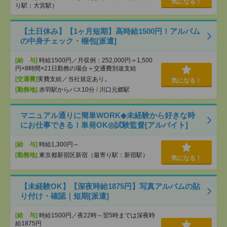
気になる！
り駅：大宮駅）
【土日休み】【1ヶ月短期】高時給1500円！アルバム
の中身チェック・梱包[派遣]
[給 与]
時給1500円／月収例：252,000円＝1,500
円×8時間×21日勤務の場合＋交通費別途支給
[交通費]
実費支給／当社規定あり。
気になる！
[勤務地]
赤羽駅からバス10分
/
川口元郷駅
マニュアル通りに簡単WORK◆未経験から好きな時
にお仕事できる！単発OK◎試験監督[アルバイト]
[給 与]
時給1,300円～
[勤務地]
東京都新宿区新宿（最寄り駅：新宿駅）
気になる！
【未経験OK】【深夜時給1875円】写真アルバムの貼
り付け・確認｜短期[派遣]
[給 与]
時給1500円／夜22時～翌5時までは深夜時
給1875円