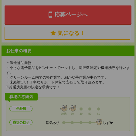
応募ページへ
気になる！
お仕事の概要
＊製造補助業務
・小さな電子部品をピンセットでセットし、周波数測定や機器洗浄を行いま
す。
・クリーンルーム内での軽作業で、細かな手作業が中心です。
・未経験OK！丁寧なサポート体制で安心して取り組めます。
※冷暖房完備の快適な環境です！
職場の雰囲気
年齢層
20代
30
40
50
60
職場の様子
活気あり
しずか