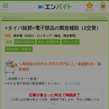
0
メニュー
気になる！
ログイン
掲載日 :2026
/
08
/
04
No.S20-008134
<タイパ抜群>電子部品の製造補助（2交替）
職種：
軽作業（仕分け・ピッキング・検品、商品管理）
派遣
職種未経験OK
社会人未経験OK
ブランクOK
WEB登録・面接OK
＼高時給1500円＆月収31万円以上／未経験OK！製
造補助
＼未経験スタート歓迎／
○小さな電子部品の製造補助！ピンセッ
...もっとみる
応募が集まった時点で掲載終了
この求人は応募が集まり次第、掲載終了致します。予めご理解くださ
い。