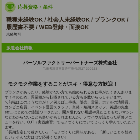
応募資格・条件
職種未経験OK / 社会人未経験OK / ブランクOK /
履歴書不要 / WEB登録・面接OK
未経験可
派遣会社情報
パーソルファクトリーパートナーズ株式会社
労働者派遣事業許可番号:派27-300523
モクモク作業をすることがスキ・得意な方歓迎！
ブランクがあったり、経験がない方でも始められるお仕事がたくさんありま
す！そのため、異業種から転職されている方も多数いらっしゃいます。
＼前職はこのような方が！／例えば…事務、販売、営業、ホテルの清掃員、
コンビニ店員、イベント運営スタッフ、単発・短期スタッフ、英語の先生
etc…はじめての製造ワークだと、聞き慣れない用語や見たこともないマシン
などわからないことも多いかもしれませんが、ノウハウが詰まった研修メニ
ューを行い、OJT（実践練習）でモノづくりについてじっくり学んでいただけ
ます。
「長期安定して稼ぎたい」「モノづくりに興味がある」「新しいことを始め
たい」そんな方はぜひ応募ください♪