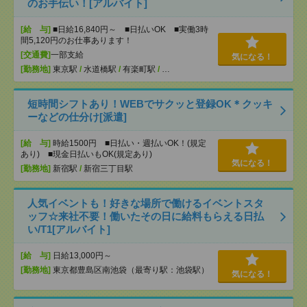
のお手伝い！[アルバイト]
[給 与]
■日給16,840円～ ■日払いOK ■実働3時
間5,120円のお仕事あります！
[交通費]
一部支給
気になる！
[勤務地]
東京駅
/
水道橋駅
/
有楽町駅
/
…
短時間シフトあり！WEBでサクッと登録OK＊クッキ
ーなどの仕分け[派遣]
[給 与]
時給1500円 ■日払い・週払いOK！(規定
あり) ■現金日払いもOK(規定あり)
気になる！
[勤務地]
新宿駅
/
新宿三丁目駅
人気イベントも！好きな場所で働けるイベントスタ
ッフ☆来社不要！働いたその日に給料もらえる日払
い/T1[アルバイト]
[給 与]
日給13,000円～
[勤務地]
東京都豊島区南池袋（最寄り駅：池袋駅）
気になる！