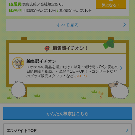
[交通費]
実費支給／当社規定あり。
気になる！
[勤務地]
川口駅からバス10分
/
赤羽駅からバス10分
すべて見る
編集部イチオシ
＜ホテルの備品を運ぶだけ＞単発・短時間～OK／安心の
日給保障＊夜勤、＜単発＊1日～OK！＞コンサートなど
のグッズ販売スタッフ＊など
(8/6UP!)
かんたん検索はこちら
エンバイトTOP