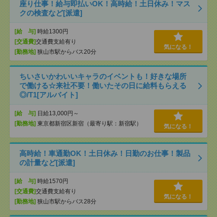
座り仕事！給与即払いOK！高時給！土日休み！マス
クの検査など[派遣]
[給 与]
時給1300円
[交通費]
交通費支給有り
気になる！
[勤務地]
狭山市駅からバス20分
ちいさいかわいいキャラのイベントも！好きな場所
で働ける☆来社不要！働いたその日に給料もらえる
◎/T1[アルバイト]
[給 与]
日給13,000円～
[勤務地]
東京都新宿区新宿（最寄り駅：新宿駅）
気になる！
高時給！車通勤OK！土日休み！日勤のお仕事！製品
の計量など[派遣]
[給 与]
時給1570円
[交通費]
交通費支給有り
気になる！
[勤務地]
狭山市駅からバス28分