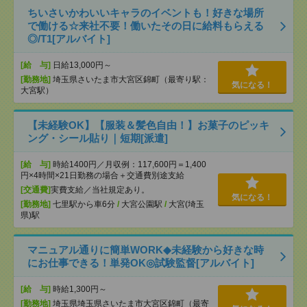
ちいさいかわいいキャラのイベントも！好きな場所
で働ける☆来社不要！働いたその日に給料もらえる
◎/T1[アルバイト]
[給 与]
日給13,000円～
[勤務地]
埼玉県さいたま市大宮区錦町（最寄り駅：
気になる！
大宮駅）
【未経験OK】【服装＆髪色自由！】お菓子のピッキ
ング・シール貼り｜短期[派遣]
[給 与]
時給1400円／月収例：117,600円＝1,400
円×4時間×21日勤務の場合＋交通費別途支給
[交通費]
実費支給／当社規定あり。
気になる！
[勤務地]
七里駅から車6分
/
大宮公園駅
/
大宮(埼玉
県)駅
マニュアル通りに簡単WORK◆未経験から好きな時
にお仕事できる！単発OK◎試験監督[アルバイト]
[給 与]
時給1,300円～
[勤務地]
埼玉県埼玉県さいたま市大宮区錦町（最寄