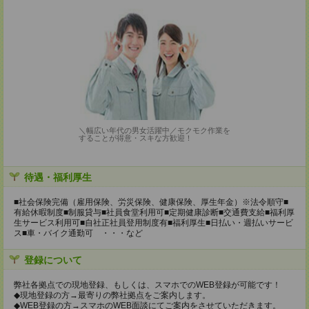
＼幅広い年代の男女活躍中／モクモク作業を
することが得意・スキな方歓迎！
待遇・福利厚生
■社会保険完備（雇用保険、労災保険、健康保険、厚生年金）※法令順守■
有給休暇制度■制服貸与■社員食堂利用可■定期健康診断■交通費支給■福利厚
生サービス利用可■自社正社員登用制度有■福利厚生■日払い・週払いサービ
ス■車・バイク通勤可 ・・・など
登録について
弊社各拠点での現地登録、もしくは、スマホでのWEB登録が可能です！
◆現地登録の方→最寄りの弊社拠点をご案内します。
◆WEB登録の方→スマホのWEB面談にてご案内をさせていただきます。