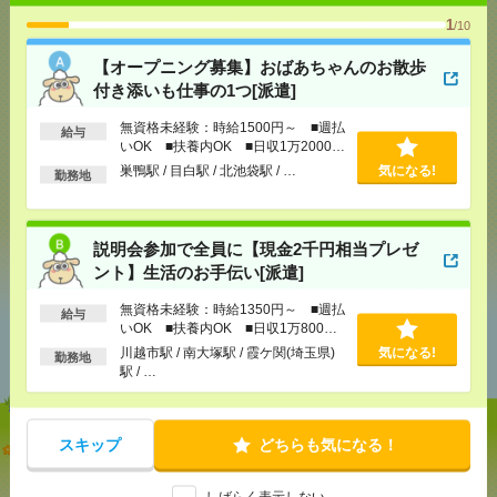
1
/10
【オープニング募集】おばあちゃんのお散歩
応募ページへ
付き添いも仕事の1つ[派遣]
無資格未経験：時給1500円～ ■週払
給与
いOK ■扶養内OK ■日収1万2000円
気になる！
以上
巣鴨駅 / 目白駅 / 北池袋駅 / …
気になる!
勤務地
シェア
ツイート
ブックマーク
説明会参加で全員に【現金2千円相当プレゼ
ント】生活のお手伝い[派遣]
無資格未経験：時給1350円～ ■週払
給与
あなたの閲覧履歴からの
いOK ■扶養内OK ■日収1万800円
以上
おすすめ
川越市駅 / 南大塚駅 / 霞ケ関(埼玉県)
気になる!
勤務地
駅 / …
スキップ
どちらも気になる！
【オープニング募集】おばあちゃんのお散歩付き添
いも仕事の1つ[派遣]
しばらく表示しない