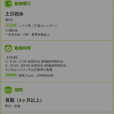
勤務曜日
土日祝休
週5日
シフト制（工場カレンダー）
休日休暇
※4勤2休
＊年末年始・GW・夏季休暇あり
勤務時間
【2交替】
1）8:10～17:00 休憩50分 [実働]8時間00分
2）20:10～翌5:00 休憩50分 [実働]8時間00分
※入社から1-2ヶ月は日勤帯の勤務
残業少なめ（20時間未満）
残業時間
期間
長期（3ヶ月以上）
即日～長期