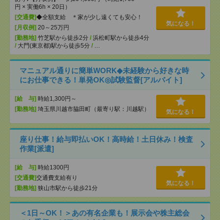
円 × 実働6h × 20日）
[交通費]
◆全額支給 ＊家が少し遠くても安心！
気になる！
[月収例]
20～25万円
[勤務地]
竹芝駅から徒歩2分
/
浜松町駅から徒歩4分
/
大門(東京都)駅から徒歩5分
/
…
マニュアル通りに簡単WORK◆未経験から好きな時
にお仕事できる！単発OK◎試験監督[アルバイト]
[給 与]
時給1,300円～
[勤務地]
埼玉県川越市脇田町（最寄り駅：川越駅）
気になる！
座り仕事！給与即払いOK！高時給！土日休み！検査
作業[派遣]
[給 与]
時給1300円
[交通費]
交通費支給有り
気になる！
[勤務地]
狭山市駅から徒歩21分
＜1日～OK！＞あの有名企業も！展示会や株主総会