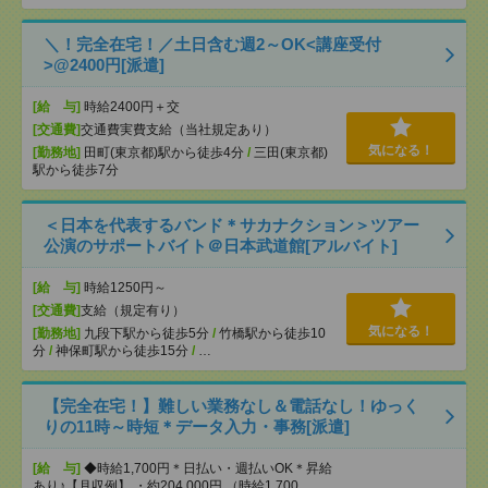
＼！完全在宅！／土日含む週2～OK<講座受付
>@2400円[派遣]
[給 与]
時給2400円＋交
[交通費]
交通費実費支給（当社規定あり）
気になる！
[勤務地]
田町(東京都)駅から徒歩4分
/
三田(東京都)
駅から徒歩7分
＜日本を代表するバンド＊サカナクション＞ツアー
公演のサポートバイト＠日本武道館[アルバイト]
[給 与]
時給1250円～
[交通費]
支給（規定有り）
気になる！
[勤務地]
九段下駅から徒歩5分
/
竹橋駅から徒歩10
分
/
神保町駅から徒歩15分
/
…
【完全在宅！】難しい業務なし＆電話なし！ゆっく
りの11時～時短＊データ入力・事務[派遣]
[給 与]
◆時給1,700円＊日払い・週払いOK＊昇給
あり♪【月収例】 ・約204,000円 （時給1,700