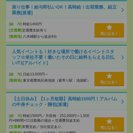
座り仕事！給与即払いOK！高時給！出荷業務、組立
業務[派遣]
[給 与]
時給1400円
[交通費]
交通費支給有り
気になる！
[勤務地]
八木崎駅から徒歩9分
人気イベントも！好きな場所で働けるイベントスタ
ッフ☆来社不要！働いたその日に給料もらえる日払
い/T1[アルバイト]
[給 与]
日給13,000円～
[勤務地]
東京都豊島区南池袋（最寄り駅：池袋駅）
気になる！
【土日休み】【1ヶ月短期】高時給1500円！アルバム
の中身チェック・梱包[派遣]
[給 与]
時給1500円／月収例：252,000円＝1,500
円×8時間×21日勤務の場合＋交通費別途支給
[交通費]
実費支給／当社規定あり。
気になる！