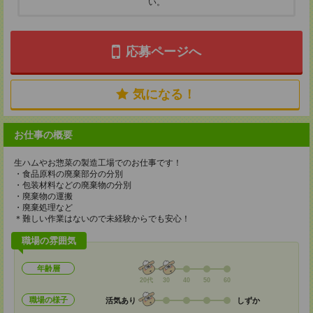
い。
応募ページへ
気になる！
お仕事の概要
生ハムやお惣菜の製造工場でのお仕事です！
・食品原料の廃棄部分の分別
・包装材料などの廃棄物の分別
・廃棄物の運搬
・廃棄処理など
＊難しい作業はないので未経験からでも安心！
職場の雰囲気
年齢層
20代
30
40
50
60
職場の様子
活気あり
しずか