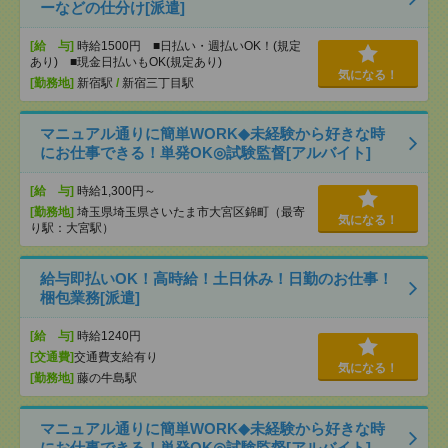
ーなどの仕分け[派遣]
[給 与]
時給1500円 ■日払い・週払いOK！(規定
あり) ■現金日払いもOK(規定あり)
気になる！
[勤務地]
新宿駅
/
新宿三丁目駅
マニュアル通りに簡単WORK◆未経験から好きな時
にお仕事できる！単発OK◎試験監督[アルバイト]
[給 与]
時給1,300円～
[勤務地]
埼玉県埼玉県さいたま市大宮区錦町（最寄
気になる！
り駅：大宮駅）
給与即払いOK！高時給！土日休み！日勤のお仕事！
梱包業務[派遣]
[給 与]
時給1240円
[交通費]
交通費支給有り
気になる！
[勤務地]
藤の牛島駅
マニュアル通りに簡単WORK◆未経験から好きな時
にお仕事できる！単発OK◎試験監督[アルバイト]