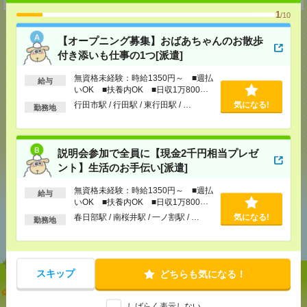
1
/10
【オープニング募集】おばあちゃんのお散歩
付き添いも仕事の1つ[派遣]
応募ページへ
無資格未経験：時給1350円～ ■週払
給与
いOK ■扶養内OK ■日収1万800円
以上
行田市駅 / 行田駅 / 東行田駅 / …
気になる!
勤務地
気になる！
説明会参加で全員に【現金2千円相当プレゼ
シェア
ツイート
ブックマーク
ント】生活のお手伝い[派遣]
無資格未経験：時給1350円～ ■週払
給与
いOK ■扶養内OK ■日収1万800円
以上
あなたの閲覧履歴からの
春日部駅 / 南桜井駅 / 一ノ割駅 / …
気になる!
勤務地
おすすめ
スキップ
どちらも気になる！
【オープニング募集】おばあちゃんのお散歩付き添
いも仕事の1つ[派遣]
しばらく表示しない