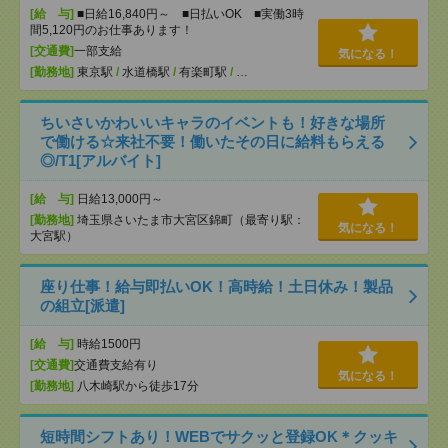
[給 与]
■日給16,840円～ ■日払いOK ■実働3時
間5,120円のお仕事あります！
[交通費]
一部支給
気になる！
[勤務地]
東京駅
/
水道橋駅
/
有楽町駅
/
…
ちいさいかわいいキャラのイベントも！好きな場所
で働ける☆来社不要！働いたその日に給料もらえる
◎/T1[アルバイト]
[給 与]
日給13,000円～
[勤務地]
埼玉県さいたま市大宮区錦町（最寄り駅：
気になる！
大宮駅）
座り仕事！給与即払いOK！高時給！土日休み！製品
の組立[派遣]
[給 与]
時給1500円
[交通費]
交通費支給有り
気になる！
[勤務地]
八木崎駅から徒歩17分
短時間シフトあり！WEBでサクッと登録OK＊クッキ