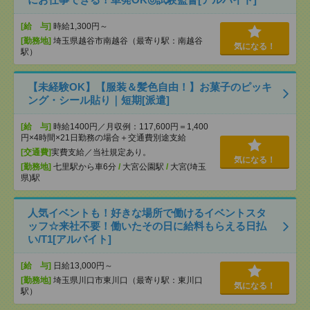
[給 与]
時給1,300円～
[勤務地]
埼玉県越谷市南越谷（最寄り駅：南越谷
気になる！
駅）
【未経験OK】【服装＆髪色自由！】お菓子のピッキ
ング・シール貼り｜短期[派遣]
[給 与]
時給1400円／月収例：117,600円＝1,400
円×4時間×21日勤務の場合＋交通費別途支給
[交通費]
実費支給／当社規定あり。
気になる！
[勤務地]
七里駅から車6分
/
大宮公園駅
/
大宮(埼玉
県)駅
人気イベントも！好きな場所で働けるイベントスタ
ッフ☆来社不要！働いたその日に給料もらえる日払
い/T1[アルバイト]
[給 与]
日給13,000円～
[勤務地]
埼玉県川口市東川口（最寄り駅：東川口
気になる！
駅）