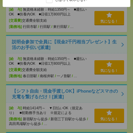
[給 与]
無資格未経験：時給1350円～ ■週払い
OK ■扶養内OK ■日収1万800円以上
[交通費]
交通費全額支給
気になる！
[勤務地]
行田市駅
/
行田駅
/
東行田駅
/
…
説明会参加で全員に【現金2千円相当プレゼント】生
活のお手伝い[派遣]
[給 与]
無資格未経験：時給1350円～ ■週払い
OK ■扶養内OK ■日収1万800円以上
[交通費]
交通費全額支給
気になる！
[勤務地]
春日部駅
/
南桜井駅
/
一ノ割駅
/
…
【シフト自由・現金手渡しOK】iPhoneなどスマホの
充電を繋げるだけ！[派遣]
[給 与]
時給1414円～ ▼日払いOK（規定あ
り） ■初勤務手当あり ※規定による
[勤務地]
新宿駅から徒歩
/
新宿三丁目駅から徒歩
/
気になる！
高田馬場駅から徒歩
/
…