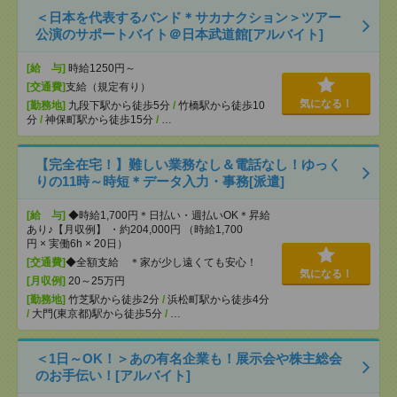
＜日本を代表するバンド＊サカナクション＞ツアー
公演のサポートバイト＠日本武道館[アルバイト]
[給 与]
時給1250円～
[交通費]
支給（規定有り）
気になる！
[勤務地]
九段下駅から徒歩5分
/
竹橋駅から徒歩10
分
/
神保町駅から徒歩15分
/
…
【完全在宅！】難しい業務なし＆電話なし！ゆっく
りの11時～時短＊データ入力・事務[派遣]
[給 与]
◆時給1,700円＊日払い・週払いOK＊昇給
あり♪【月収例】 ・約204,000円 （時給1,700
円 × 実働6h × 20日）
[交通費]
◆全額支給 ＊家が少し遠くても安心！
気になる！
[月収例]
20～25万円
[勤務地]
竹芝駅から徒歩2分
/
浜松町駅から徒歩4分
/
大門(東京都)駅から徒歩5分
/
…
＜1日～OK！＞あの有名企業も！展示会や株主総会
のお手伝い！[アルバイト]