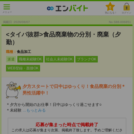
0
メニュー
気になる！
ログイン
掲載日 :2026
/
08
/
07
No.S86-006851
<タイパ抜群>食品廃棄物の分別・廃棄（夕
勤）
職種：
食品加工
派遣
職種未経験OK
社会人未経験OK
ブランクOK
WEB登録・面接OK
夕方スタートで日中はゆっくり！食品廃棄の分別＊
男性活躍中！
＊夕方から開始のお仕事！日中はゆっくり過ごせます○
＊未経験
...もっとみる
応募が集まった時点で掲載終了
この求人は応募が集まり次第、掲載終了致します。予めご理解くださ