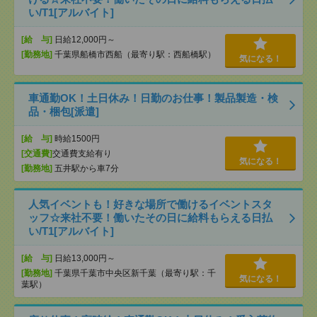
い/T1[アルバイト]
[給 与]
日給12,000円～
[勤務地]
千葉県船橋市西船（最寄り駅：西船橋駅）
気になる！
車通勤OK！土日休み！日勤のお仕事！製品製造・検
品・梱包[派遣]
[給 与]
時給1500円
[交通費]
交通費支給有り
気になる！
[勤務地]
五井駅から車7分
人気イベントも！好きな場所で働けるイベントスタ
ッフ☆来社不要！働いたその日に給料もらえる日払
い/T1[アルバイト]
[給 与]
日給13,000円～
[勤務地]
千葉県千葉市中央区新千葉（最寄り駅：千
気になる！
葉駅）