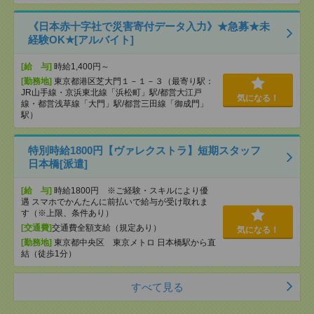
《日本赤十字社で災害寄付データ入力》★急募★未
経験OK★[アルバイト]
[給 与]
時給1,400円～
[勤務地]
東京都港区芝大門１－１－３（最寄り駅：
JR山手線・京浜東北線「浜松町」駅/都営大江戸
気になる！
線・都営浅草線「⼤⾨」駅/都営三田線「御成⾨」
駅）
特別時給1800円【ヴァレクストラ】短期スタッフ
日本橋[派遣]
[給 与]
時給1800円 ※ご経験・スキルにより優
遇 スマホでかんたんに前払いで給与が受け取れま
す（※上限、条件あり）
[交通費]
交通費全額支給（規定あり）
気になる！
[勤務地]
東京都中央区 東京メトロ 日本橋駅から直
結（徒歩1分）
すべて見る