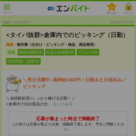
0
メニュー
気になる！
ログイン
掲載日 :2026
/
08
/
07
No.S20-007756
<タイパ抜群>倉庫内でのピッキング（日勤）
職種：
軽作業（仕分け・ピッキング・検品、商品管理）
派遣
職種未経験OK
社会人未経験OK
ブランクOK
WEB登録・面接OK
＼男女活躍中○高時給1400円！日勤＆土日祝休み／
ピッキング
＼未経験歓迎○しっかり稼げる日勤！／
○倉庫内で自社製品の仕
...もっとみる
応募が集まった時点で掲載終了
この求人は応募が集まり次第、掲載終了致します。予めご理解くださ
い。