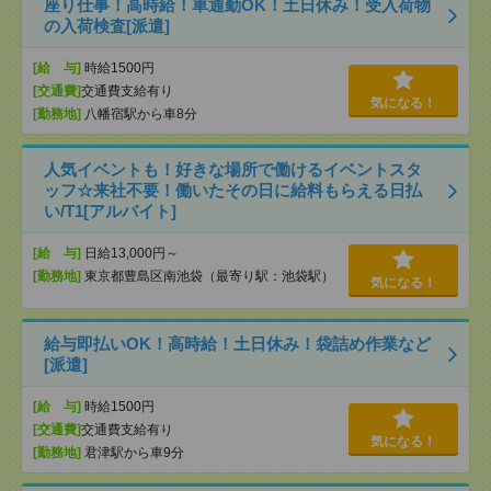
座り仕事！高時給！車通勤OK！土日休み！受入荷物
の入荷検査[派遣]
[給 与]
時給1500円
[交通費]
交通費支給有り
気になる！
[勤務地]
八幡宿駅から車8分
人気イベントも！好きな場所で働けるイベントスタ
ッフ☆来社不要！働いたその日に給料もらえる日払
い/T1[アルバイト]
[給 与]
日給13,000円～
[勤務地]
東京都豊島区南池袋（最寄り駅：池袋駅）
気になる！
給与即払いOK！高時給！土日休み！袋詰め作業など
[派遣]
[給 与]
時給1500円
[交通費]
交通費支給有り
気になる！
[勤務地]
君津駅から車9分