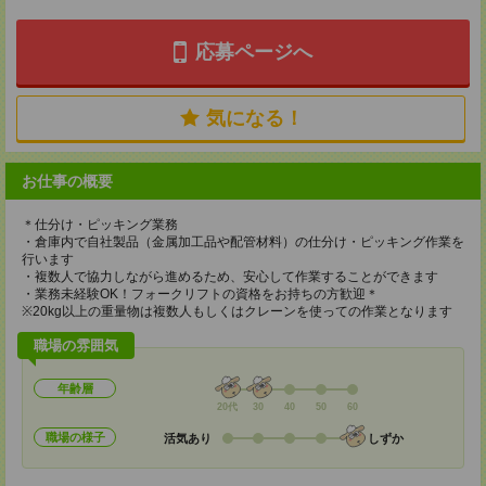
応募ページへ
気になる！
お仕事の概要
＊仕分け・ピッキング業務
・倉庫内で自社製品（金属加工品や配管材料）の仕分け・ピッキング作業を
行います
・複数人で協力しながら進めるため、安心して作業することができます
・業務未経験OK！フォークリフトの資格をお持ちの方歓迎＊
※20kg以上の重量物は複数人もしくはクレーンを使っての作業となります
職場の雰囲気
年齢層
20代
30
40
50
60
職場の様子
活気あり
しずか