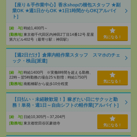
【座り＆手作業中心】香水shopの梱包スタッフ ★副
業OK ★週1日からOK ★1日1時間からOK[アルバイ
ト]
[給 与]
時給1,400円～
[勤務地]
東京都千代田区内神田2丁目14番12号 星屋
気になる！
第六ビル402号（最寄り駅：神田駅）
【週2日だけ】倉庫内軽作業スタッフ スマホのチェ
ック・検品[派遣]
[給 与]
時給1400円 ※実働8時間を超える勤務、
22時～翌5時勤務の場合25％割増：時給1750円
気になる！
[勤務地]
南船橋駅から徒歩10分程度
【日払い・未経験歓迎！】稼ぎたい日にサクッと勤
務！単発・週1日～自由シフトの軽作業[アルバイト]
[給 与]
日給10,305円～37,204円
[勤務地]
東京都世田谷区豪徳寺
気になる！