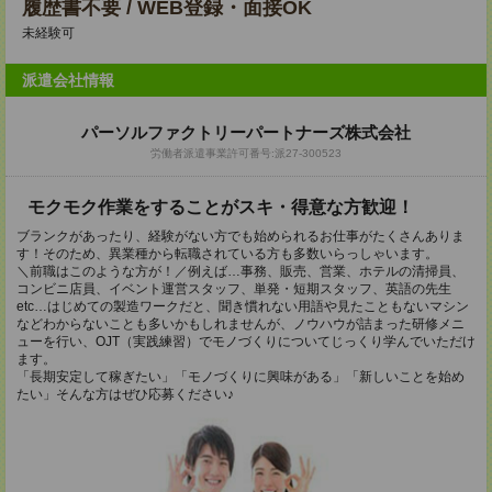
履歴書不要 / WEB登録・面接OK
未経験可
派遣会社情報
パーソルファクトリーパートナーズ株式会社
労働者派遣事業許可番号:派27-300523
モクモク作業をすることがスキ・得意な方歓迎！
ブランクがあったり、経験がない方でも始められるお仕事がたくさんありま
す！そのため、異業種から転職されている方も多数いらっしゃいます。
＼前職はこのような方が！／例えば…事務、販売、営業、ホテルの清掃員、
コンビニ店員、イベント運営スタッフ、単発・短期スタッフ、英語の先生
etc…はじめての製造ワークだと、聞き慣れない用語や見たこともないマシン
などわからないことも多いかもしれませんが、ノウハウが詰まった研修メニ
ューを行い、OJT（実践練習）でモノづくりについてじっくり学んでいただけ
ます。
「長期安定して稼ぎたい」「モノづくりに興味がある」「新しいことを始め
たい」そんな方はぜひ応募ください♪