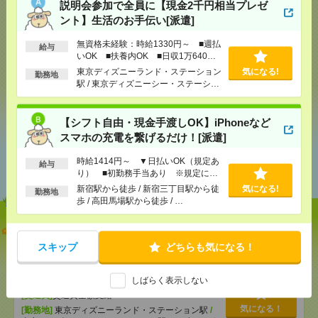
説明会参加で全員に【現金2千円相当プレゼ
ント】生活のお手伝い[派遣]
無資格未経験：時給1330円～ ■週払
気になる！
給与
いOK ■扶養内OK ■日収1万640円
以上
東京ディズニーランド・ステーション
気になる!
勤務地
駅 / 東京ディズニーシー・ステーショ
ン駅 / リゾートゲートウェイ・ステー
シェア
ツイート
ブックマーク
ション駅 / …
【シフト自由・現金手渡しOK】iPhoneなど
スマホの充電を繋げるだけ！[派遣]
あなたの閲覧履歴からの
時給1414円～ ▼日払いOK（規定あ
給与
おすすめ
り） ■初勤務手当あり ※規定によ
る
新宿駅から徒歩 / 新宿三丁目駅から徒
気になる!
勤務地
歩 / 高田馬場駅から徒歩 / …
説明会参加で全員に【現金2千円相当プレゼント】生
活のお手伝い[派遣]
スキップ
どちらも気になる！
[給 与]
無資格未経験：時給1330円～ ■週払い
しばらく表示しない
OK ■扶養内OK ■日収1万640円以上
[交通費]
交通費全額支給
気になる！
[勤務地]
東京ディズニーランド・ステーション駅
/