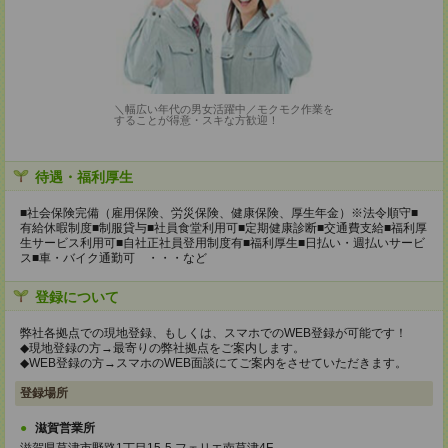
＼幅広い年代の男女活躍中／モクモク作業を
することが得意・スキな方歓迎！
待遇・福利厚生
■社会保険完備（雇用保険、労災保険、健康保険、厚生年金）※法令順守■
有給休暇制度■制服貸与■社員食堂利用可■定期健康診断■交通費支給■福利厚
生サービス利用可■自社正社員登用制度有■福利厚生■日払い・週払いサービ
ス■車・バイク通勤可 ・・・など
登録について
弊社各拠点での現地登録、もしくは、スマホでのWEB登録が可能です！
◆現地登録の方→最寄りの弊社拠点をご案内します。
◆WEB登録の方→スマホのWEB面談にてご案内をさせていただきます。
登録場所
滋賀営業所