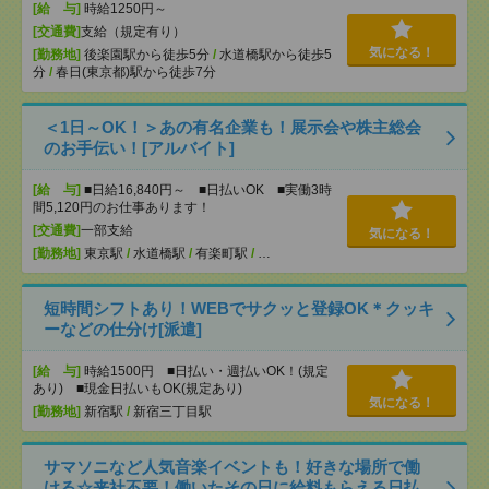
[給 与]
時給1250円～
[交通費]
支給（規定有り）
気になる！
[勤務地]
後楽園駅から徒歩5分
/
水道橋駅から徒歩5
分
/
春日(東京都)駅から徒歩7分
＜1日～OK！＞あの有名企業も！展示会や株主総会
のお手伝い！[アルバイト]
[給 与]
■日給16,840円～ ■日払いOK ■実働3時
間5,120円のお仕事あります！
[交通費]
一部支給
気になる！
[勤務地]
東京駅
/
水道橋駅
/
有楽町駅
/
…
短時間シフトあり！WEBでサクッと登録OK＊クッキ
ーなどの仕分け[派遣]
[給 与]
時給1500円 ■日払い・週払いOK！(規定
あり) ■現金日払いもOK(規定あり)
気になる！
[勤務地]
新宿駅
/
新宿三丁目駅
サマソニなど人気音楽イベントも！好きな場所で働
ける☆来社不要！働いたその日に給料もらえる日払