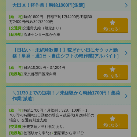
大田区！軽作業！時給1800円[派遣]
[給 与]
時給1800円 日額平均1万4400円/月額30
万2400円/残込39万2400円
[交通費]
交通費支給（規定あり）
気になる！
[勤務地]
流通センター駅から車
【日払い・未経験歓迎！】稼ぎたい日にサクッと勤
務！単発・週1日～自由シフトの軽作業[アルバイト]
[給 与]
日給10,305円～37,204円
[勤務地]
東京都墨田区東向島
気になる！
＼11/30までの短期！／未経験から時給1700円！集荷
作業[派遣]
[給 与]
時給1700円／月収例：328、100円＝1、
700円×8時間×21日勤務の場合＋残業代(月20時間の
場合)、交通費別途支給
気になる！
[交通費]
実費支給／当社規定あり。
[勤務地]
徳宿駅から車5分
/
涸沼駅から車12分