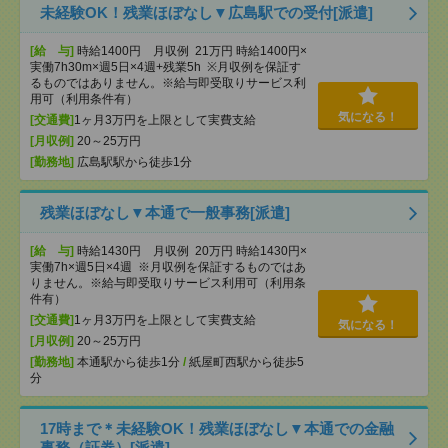
未経験OK！残業ほぼなし▼広島駅での受付[派遣]
[給 与]
時給1400円 月収例 21万円 時給1400円×
実働7h30m×週5日×4週+残業5h ※月収例を保証す
るものではありません。※給与即受取りサービス利
用可（利用条件有）
気になる！
[交通費]
1ヶ月3万円を上限として実費支給
[月収例]
20～25万円
[勤務地]
広島駅駅から徒歩1分
残業ほぼなし▼本通で一般事務[派遣]
[給 与]
時給1430円 月収例 20万円 時給1430円×
実働7h×週5日×4週 ※月収例を保証するものではあ
りません。※給与即受取りサービス利用可（利用条
件有）
[交通費]
1ヶ月3万円を上限として実費支給
気になる！
[月収例]
20～25万円
[勤務地]
本通駅から徒歩1分
/
紙屋町西駅から徒歩5
分
17時まで＊未経験OK！残業ほぼなし▼本通での金融
事務（証券）[派遣]