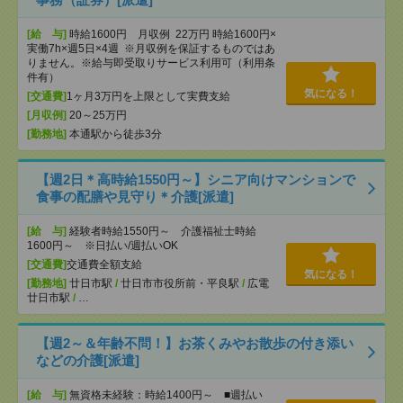
[給 与]
時給1600円 月収例 22万円 時給1600円×
実働7h×週5日×4週 ※月収例を保証するものではあ
りません。※給与即受取りサービス利用可（利用条
件有）
気になる！
[交通費]
1ヶ月3万円を上限として実費支給
[月収例]
20～25万円
[勤務地]
本通駅から徒歩3分
【週2日＊高時給1550円～】シニア向けマンションで
食事の配膳や見守り＊介護[派遣]
[給 与]
経験者時給1550円～ 介護福祉士時給
1600円～ ※日払い/週払いOK
[交通費]
交通費全額支給
気になる！
[勤務地]
廿日市駅
/
廿日市市役所前・平良駅
/
広電
廿日市駅
/
…
【週2～＆年齢不問！】お茶くみやお散歩の付き添い
などの介護[派遣]
[給 与]
無資格未経験：時給1400円～ ■週払い