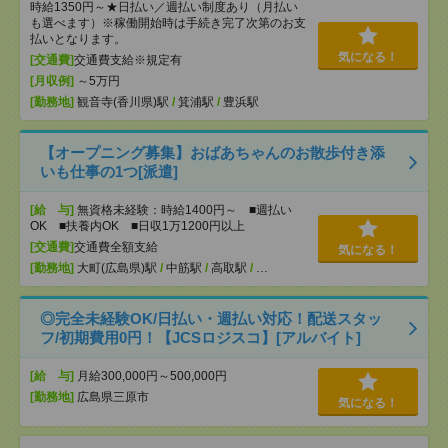
時給1350円～★日払い／週払い制度あり（月払い
も選べます）※稼働開始時は手続き完了次第のお支
払いとなります。
気になる！
[交通費]
交通費支給※規定有
[月収例]
～5万円
[勤務地]
観音寺(香川県)駅
/
箕浦駅
/
豊浜駅
【オープニング募集】おばあちゃんのお散歩付き添
いも仕事の1つ[派遣]
[給 与]
無資格未経験：時給1400円～ ■週払い
OK ■扶養内OK ■日収1万1200円以上
[交通費]
交通費全額支給
気になる！
[勤務地]
大町(広島県)駅
/
中筋駅
/
高取駅
/
…
◎完全未経験OK/日払い・週払い対応！配送スタッ
フ/初期費用0円！【JCSロジスコ】[アルバイト]
[給 与]
月給300,000円～500,000円
[勤務地]
広島県三原市
気になる！