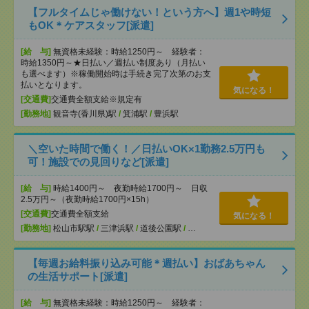
【フルタイムじゃ働けない！という方へ】週1や時短
もOK＊ケアスタッフ[派遣]
[給 与]
無資格未経験：時給1250円～ 経験者：
時給1350円～★日払い／週払い制度あり（月払い
も選べます）※稼働開始時は手続き完了次第のお支
払いとなります。
気になる！
[交通費]
交通費全額支給※規定有
[勤務地]
観音寺(香川県)駅
/
箕浦駅
/
豊浜駅
＼空いた時間で働く！／日払いOK×1勤務2.5万円も
可！施設での見回りなど[派遣]
[給 与]
時給1400円～ 夜勤時給1700円～ 日収
2.5万円～（夜勤時給1700円×15h）
[交通費]
交通費全額支給
気になる！
[勤務地]
松山市駅駅
/
三津浜駅
/
道後公園駅
/
…
【毎週お給料振り込み可能＊週払い】おばあちゃん
の生活サポート[派遣]
[給 与]
無資格未経験：時給1250円～ 経験者：