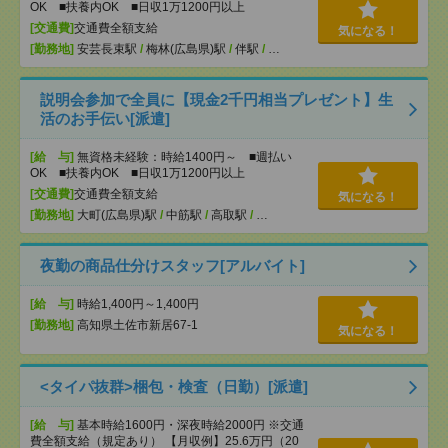
OK ■扶養内OK ■日収1万1200円以上
[交通費]
交通費全額支給
気になる！
[勤務地]
安芸長束駅
/
梅林(広島県)駅
/
伴駅
/
…
説明会参加で全員に【現金2千円相当プレゼント】生
活のお手伝い[派遣]
[給 与]
無資格未経験：時給1400円～ ■週払い
OK ■扶養内OK ■日収1万1200円以上
[交通費]
交通費全額支給
気になる！
[勤務地]
大町(広島県)駅
/
中筋駅
/
高取駅
/
…
夜勤の商品仕分けスタッフ[アルバイト]
[給 与]
時給1,400円～1,400円
[勤務地]
高知県土佐市新居67-1
気になる！
<タイパ抜群>梱包・検査（日勤）[派遣]
[給 与]
基本時給1600円・深夜時給2000円 ※交通
費全額支給（規定あり） 【月収例】25.6万円（20