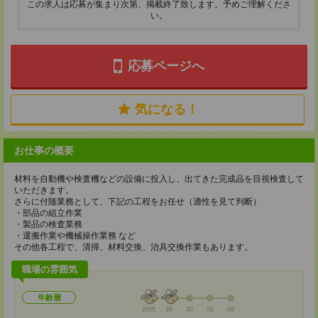
この求人は応募が集まり次第、掲載終了致します。予めご理解くださ
い。
応募ページへ
気になる！
お仕事の概要
材料を自動機や検査機などの設備に投入し、出てきた完成品を目視検査して
いただきます。
さらに付随業務として、下記の工程をお任せ（適性を見て判断）
・部品の組立作業
・製品の検査業務
・運搬作業や機械操作業務 など
その他各工程で、清掃、材料交換、治具交換作業もあります。
職場の雰囲気
年齢層
20代
30
40
50
60