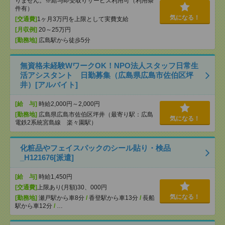
りません。※給与即受取りサービス利用可（利用条
件有）
気になる！
[交通費]
1ヶ月3万円を上限として実費支給
[月収例]
20～25万円
[勤務地]
広島駅から徒歩5分
無資格未経験WワークOK！NPO法人スタッフ日常生
活アシスタント 日勤募集（広島県広島市佐伯区坪
井）[アルバイト]
[給 与]
時給2,000円～2,000円
[勤務地]
広島県広島市佐伯区坪井（最寄り駅：広島
気になる！
電鉄2系統宮島線 楽々園駅）
化粧品やフェイスパックのシール貼り・検品
_H121676[派遣]
[給 与]
時給1,450円
[交通費]
上限あり(月額)30、000円
気になる！
[勤務地]
瀬戸駅から車8分
/
香登駅から車13分
/
長船
駅から車12分
/
…