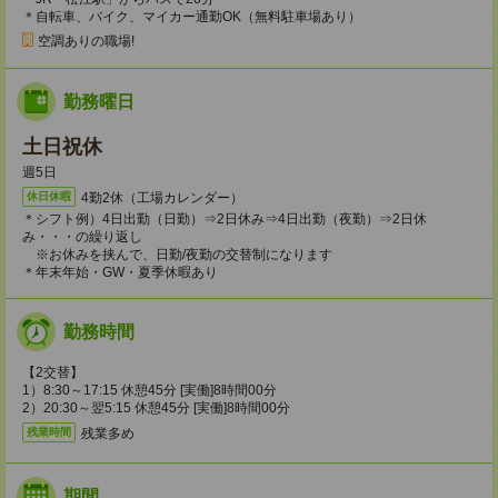
＊自転車、バイク、マイカー通勤OK（無料駐車場あり）
空調ありの職場!
勤務曜日
土日祝休
週5日
4勤2休（工場カレンダー）
休日休暇
＊シフト例）4日出勤（日勤）⇒2日休み⇒4日出勤（夜勤）⇒2日休
み・・・の繰り返し
※お休みを挟んで、日勤/夜勤の交替制になります
＊年末年始・GW・夏季休暇あり
勤務時間
【2交替】
1）8:30～17:15 休憩45分 [実働]8時間00分
2）20:30～翌5:15 休憩45分 [実働]8時間00分
残業多め
残業時間
期間