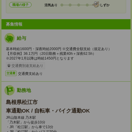
職場の様子
活気あり
しずか
募集情報
給与
基本時給1600円・深夜時給2000円 ※交通費全額支給（規定あり）
【月収例】36.1万円（20日勤務＋残業40h＋深夜62.5h）
※2027年1月以降は時給1450円となります
交通費別途支給あり
交通費支給あり
交通費
勤務地
島根県松江市
車通勤OK / 自転車・バイク通勤OK
JR山陰本線 乃木駅
「乃木駅」から徒歩10分
・JR「松江駅」から車で13分
・JR「松江駅」からバスで20分