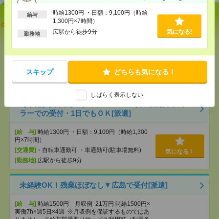
時給1300円 ・日額：9,100円（時給
給与
1,300円×7時間）
＼病院に疲れたあなたへ！／施設でおばあちゃんの
健康管理＊医療行為ほぼ無し[派遣]
広駅から徒歩9分
気になる!
勤務地
[給 与]
時給2100円～ ■週払いOK ■日収1万
6800円以上
[交通費]
交通費全額支給
気になる！
スキップ
どちらも気になる！
[勤務地]
天神川駅
/
宇品五丁目駅
/
猿猴橋町駅
/
…
しばらく表示しない
【単発】呉市広／8／8・9・22・23日＊自動車ディー
ラーでの受付・1日でもＯＫ[派遣]
[給 与]
時給1300円 ・日額：9,100円（時給1,300
円×7時間）
[交通費]
・自転車通勤可 ・車通勤可(駐車場無料)
気になる！
[勤務地]
広駅から徒歩9分
未経験OK！残業ほぼなし▼広島で受付[派遣]
[給 与]
時給1500円 月収例 21万円 時給1500円×
実働7h×週5日×4週 ※月収例を保証するものではあ