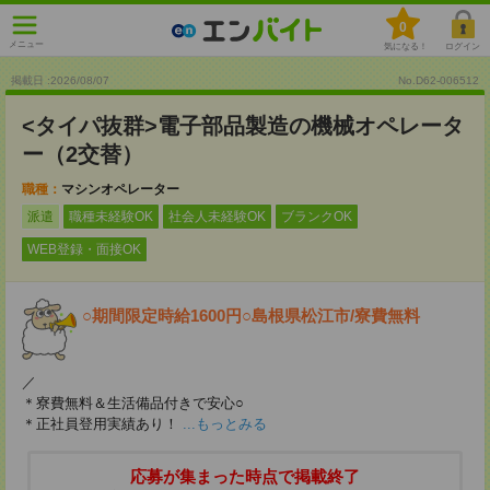
0
メニュー
気になる！
ログイン
掲載日 :2026
/
08
/
07
No.D62-006512
<タイパ抜群>電子部品製造の機械オペレータ
ー（2交替）
職種：
マシンオペレーター
派遣
職種未経験OK
社会人未経験OK
ブランクOK
WEB登録・面接OK
○期間限定時給1600円○島根県松江市/寮費無料
／
＊寮費無料＆生活備品付きで安心○
＊正社員登用実績あり！
...もっとみる
応募が集まった時点で掲載終了