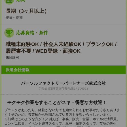
長期（3ヶ月以上）
即日～長期
応募資格・条件
職種未経験OK / 社会人未経験OK / ブランクOK /
履歴書不要 / WEB登録・面接OK
未経験可
派遣会社情報
パーソルファクトリーパートナーズ株式会社
労働者派遣事業許可番号:派27-300523
モクモク作業をすることがスキ・得意な方歓迎！
ブランクがあったり、経験がない方でも始められるお仕事がたくさんありま
す！そのため、異業種から転職されている方も多数いらっしゃいます。
＼前職はこのような方が！／例えば…事務、販売、営業、ホテルの清掃員、
コンビニ店員、イベント運営スタッフ、単発・短期スタッフ、英語の先生