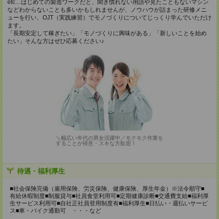
etc…はじめての製造ワークだと、聞き慣れない用語や見たこともないマシン
などわからないことも多いかもしれませんが、ノウハウが詰まった研修メニ
ューを行い、OJT（実践練習）でモノづくりについてじっくり学んでいただけ
ます。
「長期安定して稼ぎたい」「モノづくりに興味がある」「新しいことを始め
たい」そんな方はぜひ応募ください♪
＼幅広い年代の男女活躍中／モクモク作業を
することが得意・スキな方歓迎！
待遇・福利厚生
■社会保険完備（雇用保険、労災保険、健康保険、厚生年金）※法令順守■
有給休暇制度■制服貸与■社員食堂利用可■定期健康診断■交通費支給■福利厚
生サービス利用可■自社正社員登用制度有■福利厚生■日払い・週払いサービ
ス■車・バイク通勤可 ・・・など