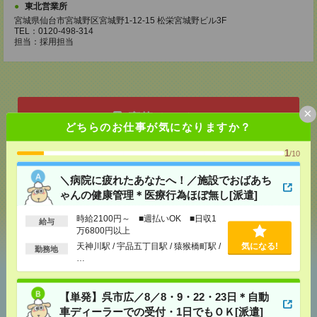
東北営業所
宮城県仙台市宮城野区宮城野1-12-15 松栄宮城野ビル3F
TEL：0120-498-314
担当：採用担当
×
応募ページへ
どちらのお仕事が気になりますか？
1
/10
気になる！
＼病院に疲れたあなたへ！／施設でおばあち
ゃんの健康管理＊医療行為ほぼ無し[派遣]
時給2100円～ ■週払いOK ■日収1
シェア
ツイート
ブックマーク
給与
万6800円以上
天神川駅 / 宇品五丁目駅 / 猿猴橋町駅 /
気になる!
勤務地
…
あなたの閲覧履歴からの
おすすめ
【単発】呉市広／8／8・9・22・23日＊自動
車ディーラーでの受付・1日でもＯＫ[派遣]