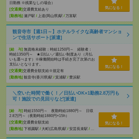
日勤務 ※残業なしの場合）
気になる！
[交通費]
交通費支給あり
[勤務地]
瀬戸駅
/
上道(岡山県)駅
/
万富駅
観音寺市【週1日～】ホテルライクな高齢者マンショ
ンで生活サポート[派遣]
[給 与]
無資格未経験：時給1250円～ 経験者：
時給1350円～ ★日払い／週払い制度あり（月払
いも選べます）※稼働開始時は手続き完了次第のお
支払いとなります。
気になる！
[交通費]
交通費全額支給※規定有
[勤務地]
観音寺(香川県)駅
/
箕浦駅
/
豊浜駅
＼空いた時間で働く！／日払いOK×1勤務2.8万円も
可！施設での見回りなど[派遣]
[給 与]
時給1550円～ 夜勤時給1880円～ 日収
2.8万円～（夜勤時給1880円×15h）
[交通費]
交通費全額支給
気になる！
[勤務地]
下祇園駅
/
大町(広島県)駅
/
安芸長束駅
/
…