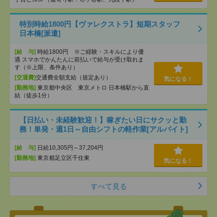
特別時給1800円【ヴァレクストラ】短期スタッフ
日本橋[派遣]
[給 与]
時給1800円 ※ご経験・スキルにより優
遇 スマホでかんたんに前払いで給与が受け取れま
す（※上限、条件あり）
[交通費]
交通費全額支給（規定あり）
気になる！
[勤務地]
東京都中央区 東京メトロ 日本橋駅から直
結（徒歩1分）
【日払い・未経験歓迎！】稼ぎたい日にサクッと勤
務！単発・週1日～自由シフトの軽作業[アルバイト]
[給 与]
日給10,305円～37,204円
[勤務地]
東京都足立区千住東
気になる！
すべて見る