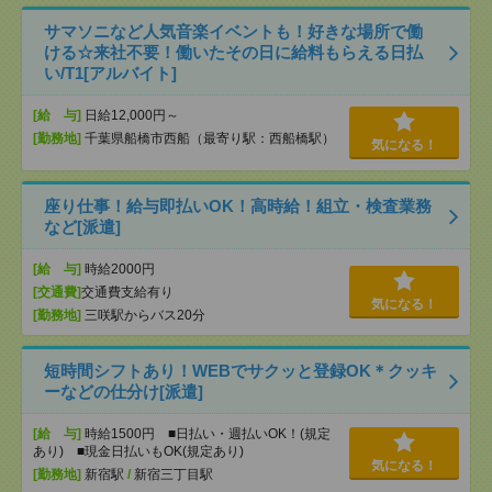
サマソニなど人気音楽イベントも！好きな場所で働
ける☆来社不要！働いたその日に給料もらえる日払
い/T1[アルバイト]
[給 与]
日給12,000円～
[勤務地]
千葉県船橋市西船（最寄り駅：西船橋駅）
気になる！
座り仕事！給与即払いOK！高時給！組立・検査業務
など[派遣]
[給 与]
時給2000円
[交通費]
交通費支給有り
気になる！
[勤務地]
三咲駅からバス20分
短時間シフトあり！WEBでサクッと登録OK＊クッキ
ーなどの仕分け[派遣]
[給 与]
時給1500円 ■日払い・週払いOK！(規定
あり) ■現金日払いもOK(規定あり)
気になる！
[勤務地]
新宿駅
/
新宿三丁目駅