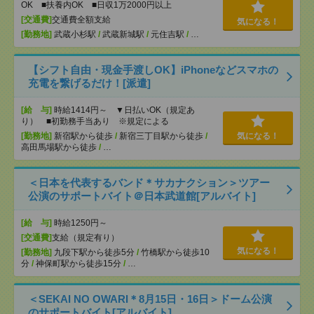
OK ■扶養内OK ■日収1万2000円以上
[交通費]
交通費全額支給
気になる！
[勤務地]
武蔵小杉駅
/
武蔵新城駅
/
元住吉駅
/
…
【シフト自由・現金手渡しOK】iPhoneなどスマホの
充電を繋げるだけ！[派遣]
[給 与]
時給1414円～ ▼日払いOK（規定あ
り） ■初勤務手当あり ※規定による
[勤務地]
新宿駅から徒歩
/
新宿三丁目駅から徒歩
/
気になる！
高田馬場駅から徒歩
/
…
＜日本を代表するバンド＊サカナクション＞ツアー
公演のサポートバイト＠日本武道館[アルバイト]
[給 与]
時給1250円～
[交通費]
支給（規定有り）
気になる！
[勤務地]
九段下駅から徒歩5分
/
竹橋駅から徒歩10
分
/
神保町駅から徒歩15分
/
…
＜SEKAI NO OWARI＊8月15日・16日＞ドーム公演
のサポートバイト[アルバイト]