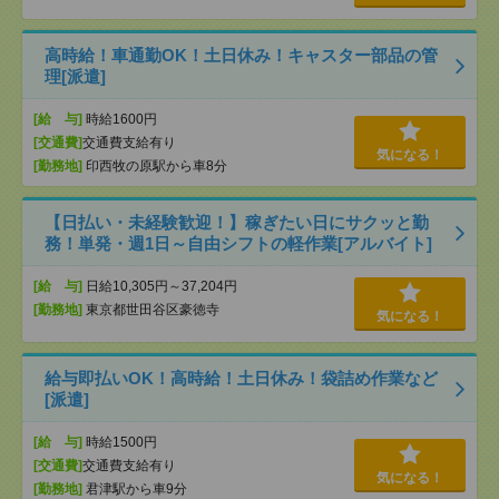
高時給！車通勤OK！土日休み！キャスター部品の管
理[派遣]
[給 与]
時給1600円
[交通費]
交通費支給有り
気になる！
[勤務地]
印西牧の原駅から車8分
【日払い・未経験歓迎！】稼ぎたい日にサクッと勤
務！単発・週1日～自由シフトの軽作業[アルバイト]
[給 与]
日給10,305円～37,204円
[勤務地]
東京都世田谷区豪徳寺
気になる！
給与即払いOK！高時給！土日休み！袋詰め作業など
[派遣]
[給 与]
時給1500円
[交通費]
交通費支給有り
気になる！
[勤務地]
君津駅から車9分