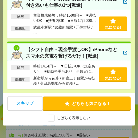
付き添いも仕事の1つ[派遣]
無資格未経験：時給1500円～ ■週払
応募ページへ
給与
いOK ■扶養内OK ■日収1万2000円
以上
武蔵小杉駅 / 武蔵新城駅 / 元住吉駅 /
気になる!
勤務地
…
気になる！
【シフト自由・現金手渡しOK】iPhoneなど
スマホの充電を繋げるだけ！[派遣]
シェア
ツイート
ブックマーク
時給1414円～ ▼日払いOK（規定あ
給与
り） ■初勤務手当あり ※規定によ
る
新宿駅から徒歩 / 新宿三丁目駅から徒
気になる!
勤務地
歩 / 高田馬場駅から徒歩 / …
あなたの閲覧履歴からの
おすすめ
スキップ
どちらも気になる！
【オープニング募集】おばあちゃんのお散歩付き添
しばらく表示しない
いも仕事の1つ[派遣]
[給 与]
無資格未経験：時給1500円～ ■週払い