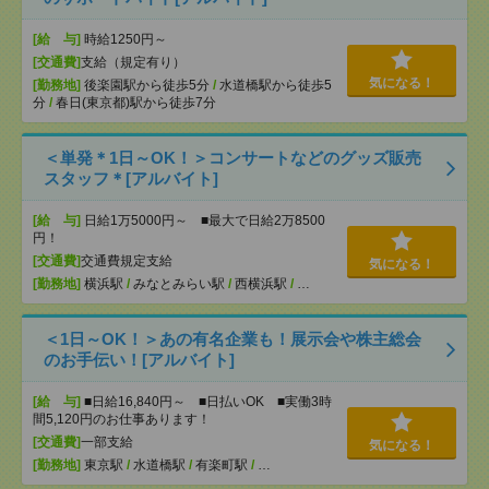
[給 与]
時給1250円～
[交通費]
支給（規定有り）
気になる！
[勤務地]
後楽園駅から徒歩5分
/
水道橋駅から徒歩5
分
/
春日(東京都)駅から徒歩7分
＜単発＊1日～OK！＞コンサートなどのグッズ販売
スタッフ＊[アルバイト]
[給 与]
日給1万5000円～ ■最大で日給2万8500
円！
[交通費]
交通費規定支給
気になる！
[勤務地]
横浜駅
/
みなとみらい駅
/
西横浜駅
/
…
＜1日～OK！＞あの有名企業も！展示会や株主総会
のお手伝い！[アルバイト]
[給 与]
■日給16,840円～ ■日払いOK ■実働3時
間5,120円のお仕事あります！
[交通費]
一部支給
気になる！
[勤務地]
東京駅
/
水道橋駅
/
有楽町駅
/
…