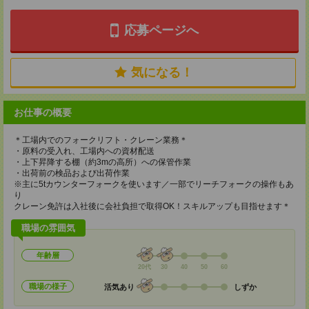
応募ページへ
気になる！
お仕事の概要
＊工場内でのフォークリフト・クレーン業務＊
・原料の受入れ、工場内への資材配送
・上下昇降する棚（約3mの高所）への保管作業
・出荷前の検品および出荷作業
※主に5tカウンターフォークを使います／一部でリーチフォークの操作もあ
り
クレーン免許は入社後に会社負担で取得OK！スキルアップも目指せます＊
職場の雰囲気
年齢層
20代
30
40
50
60
職場の様子
活気あり
しずか