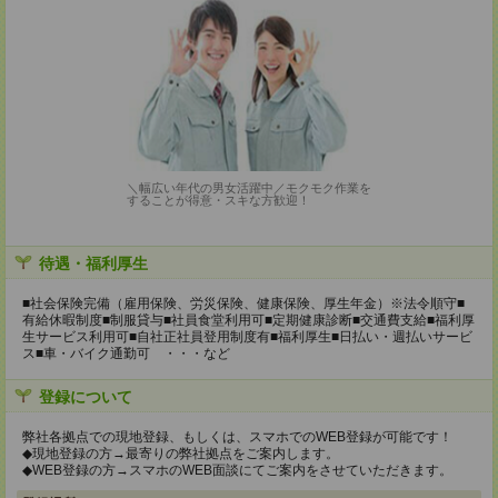
＼幅広い年代の男女活躍中／モクモク作業を
することが得意・スキな方歓迎！
待遇・福利厚生
■社会保険完備（雇用保険、労災保険、健康保険、厚生年金）※法令順守■
有給休暇制度■制服貸与■社員食堂利用可■定期健康診断■交通費支給■福利厚
生サービス利用可■自社正社員登用制度有■福利厚生■日払い・週払いサービ
ス■車・バイク通勤可 ・・・など
登録について
弊社各拠点での現地登録、もしくは、スマホでのWEB登録が可能です！
◆現地登録の方→最寄りの弊社拠点をご案内します。
◆WEB登録の方→スマホのWEB面談にてご案内をさせていただきます。