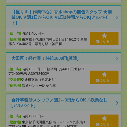
【座り＆手作業中心】香水shopの梱包スタッフ ★副
業OK ★週1日からOK ★1日1時間からOK[アルバイ
ト]
[給 与]
時給1,400円～
[勤務地]
東京都千代田区内神田2丁目14番12号 星屋
気になる！
第六ビル402号（最寄り駅：神田駅）
大田区！軽作業！時給1800円[派遣]
[給 与]
時給1800円 日額平均1万4400円/月額30
万2400円/残込39万2400円
[交通費]
交通費支給（規定あり）
気になる！
[勤務地]
流通センター駅から車
会計事務所スタッフ／週2～3日からOK／残業なし
[アルバイト]
[給 与]
時給1,800円～
[勤務地]
東京都千代田区九段南３－５－２九段南3
気になる！
丁目ビル5F（最寄り駅：市ヶ谷駅、九段下駅）