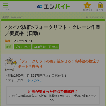
0
メニュー
気になる！
ログイン
掲載日 :2026
/
08
/
07
No.S20-005306
<タイパ抜群>フォークリフト・クレーン作業
／要資格（日勤）
職種：
フォークリフト
派遣
ブランクOK
WEB登録・面接OK
「フォークリフトの腕」活かせる！高時給の物流サ
ポート＊寮あり
＊時給1700円！月収32万円以上も目指せる！
＊フォーク作
...もっとみる
応募が集まった時点で掲載終了
この求人は応募が集まり次第、掲載終了致します。予めご理解くださ
い。