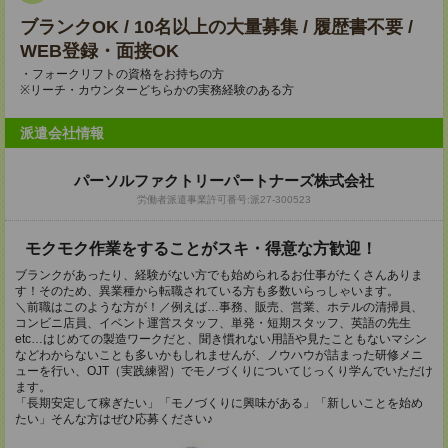
ブランクOK / 10名以上の大量募集 / 履歴書不要 /
WEB登録・面接OK
・フォークリフトの資格をお持ちの方
※リーチ・カウンターどちらかの実務経験のある方
派遣会社情報
パーソルファクトリーパートナーズ株式会社
労働者派遣事業許可番号:派27-300523
モクモク作業をすることがスキ・得意な方歓迎！
ブランクがあったり、経験がない方でも始められるお仕事がたくさんありま
す！そのため、異業種から転職されている方も多数いらっしゃいます。
＼前職はこのような方が！／例えば…事務、販売、営業、ホテルの清掃員、
コンビニ店員、イベント運営スタッフ、単発・短期スタッフ、英語の先生
etc…はじめての製造ワークだと、聞き慣れない用語や見たこともないマシン
などわからないことも多いかもしれませんが、ノウハウが詰まった研修メニ
ューを行い、OJT（実践練習）でモノづくりについてじっくり学んでいただけ
ます。
「長期安定して稼ぎたい」「モノづくりに興味がある」「新しいことを始め
たい」そんな方はぜひ応募ください♪