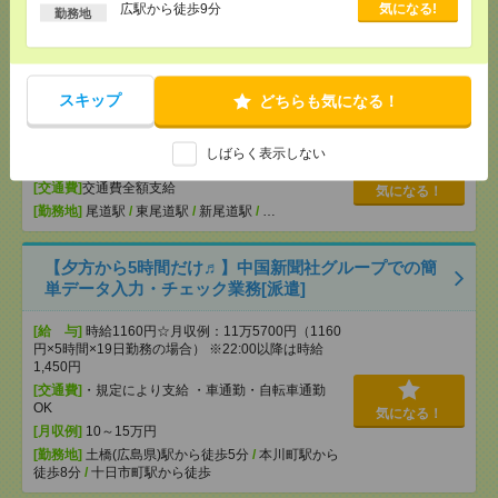
[月収例]
20～25万円
広駅から徒歩9分
気になる!
勤務地
[勤務地]
広島駅駅から徒歩1分
【週2日＊高時給1550円～】シニア向けマンションで
スキップ
どちらも気になる！
食事の配膳や見守り＊介護[派遣]
[給 与]
経験者時給1550円～ 介護福祉士時給
しばらく表示しない
1600円～ ※日払い/週払いOK
[交通費]
交通費全額支給
気になる！
[勤務地]
尾道駅
/
東尾道駅
/
新尾道駅
/
…
【夕方から5時間だけ♬】中国新聞社グループでの簡
単データ入力・チェック業務[派遣]
[給 与]
時給1160円☆月収例：11万5700円（1160
円×5時間×19日勤務の場合） ※22:00以降は時給
1,450円
[交通費]
・規定により支給 ・車通勤・自転車通勤
OK
気になる！
[月収例]
10～15万円
[勤務地]
土橋(広島県)駅から徒歩5分
/
本川町駅から
徒歩8分
/
十日市町駅から徒歩