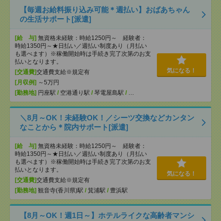
【毎週お給料振り込み可能＊週払い】おばあちゃん
の生活サポート[派遣]
[給 与]
無資格未経験：時給1250円～ 経験者：
時給1350円～★日払い／週払い制度あり（月払い
も選べます）※稼働開始時は手続き完了次第のお支
払いとなります。
気になる！
[交通費]
交通費支給※規定有
[月収例]
～5万円
[勤務地]
円座駅
/
空港通り駅
/
琴電屋島駅
/
…
＼8月～OK！未経験OK！／シーツ交換などカンタン
なことから＊院内サポート[派遣]
[給 与]
無資格未経験：時給1250円～ 経験者：
時給1350円～★日払い／週払い制度あり（月払い
も選べます）※稼働開始時は手続き完了次第のお支
払いとなります。
気になる！
[交通費]
交通費支給※規定有
[勤務地]
観音寺(香川県)駅
/
箕浦駅
/
豊浜駅
【8月～OK！週1日～】ホテルライクな高齢者マンシ