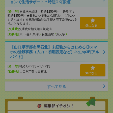
ョンで生活サポート＊時短OK[派遣]
[給 与]
無資格未経験：時給1250円～ 経験者：
時給1350円～★日払い／週払い制度あり（月払い
も選べます）※稼働開始時は手続き完了次第のお支
払いとなります。
気になる！
[交通費]
交通費全額支給※規定有
[勤務地]
太田(香川県)駅
/
仏生山駅
/
潟元駅
/
…
【山口県宇部市黒石北】未経験からはじめる◎スマ
ホの登録事務（入力・初期設定など）/eg_sp3F[アル
バイト]
[給 与]
時給1,400円～1,600円
[勤務地]
山口県宇部市黒石北
気になる！
すべて見る