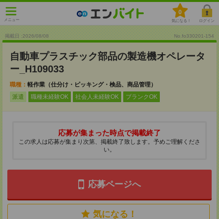
0
メニュー
気になる！
ログイン
掲載日 :2026
/
08
/
08
No.fo330201-154
自動車プラスチック部品の製造機オペレータ
ー_H109033
職種：
軽作業（仕分け・ピッキング・検品、商品管理）
派遣
職種未経験OK
社会人未経験OK
ブランクOK
応募が集まった時点で掲載終了
この求人は応募が集まり次第、掲載終了致します。予めご理解くださ
い。
応募ページへ
気になる！