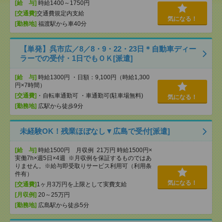
[給 与]
時給1400～1750円
[交通費]
交通費規定内支給
気になる！
[勤務地]
福渡駅から車40分
【単発】呉市広／8／8・9・22・23日＊自動車ディー
ラーでの受付・1日でもＯＫ[派遣]
[給 与]
時給1300円 ・日額：9,100円（時給1,300
円×7時間）
[交通費]
・自転車通勤可 ・車通勤可(駐車場無料)
気になる！
[勤務地]
広駅から徒歩9分
未経験OK！残業ほぼなし▼広島で受付[派遣]
[給 与]
時給1500円 月収例 21万円 時給1500円×
実働7h×週5日×4週 ※月収例を保証するものではあ
りません。※給与即受取りサービス利用可（利用条
件有）
気になる！
[交通費]
1ヶ月3万円を上限として実費支給
[月収例]
20～25万円
[勤務地]
広島駅から徒歩5分