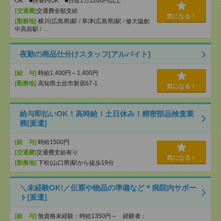
OK ■扶養内OK ■日収1万1200円以上
[交通費]
交通費全額支給
気になる！
[勤務地]
横川(広島県)駅
/
草津(広島県)駅
/
修大協創
中高前駅
/
…
夜勤の商品仕分けスタッフ[アルバイト]
[給 与]
時給1,400円～1,400円
[勤務地]
高知県土佐市新居67-1
気になる！
給与即払いOK！高時給！土日休み！精密部品検査業
務[派遣]
[給 与]
時給1500円
[交通費]
交通費支給有り
気になる！
[勤務地]
下松(山口県)駅から徒歩19分
＼未経験OK!／伝票や物品の準備など＊病院内サポー
ト[派遣]
[給 与]
無資格未経験：時給1350円～ 経験者：