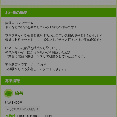
お仕事の概要
自動車のマフラーや
ドアなどの部品を製造している工場での作業です！
プラスチックや金属を成形するためのプレス機の操作をお願いします。
機械に材料をセットして、ボタンをポチっと押すだけの簡単作業です。
出来上がった部品を機械から取り出し、
キズが無いか、曲がりが無いかを確認いただき、
作業台に製品を乗せ、ヤスリで研磨をしていただきます。
安全教育も充実しているので、
未経験からでも安心してスタートできます。
募集情報
給与
時給1,400円
交通費別途支給あり
上限あり(月額)30、000円
交通費