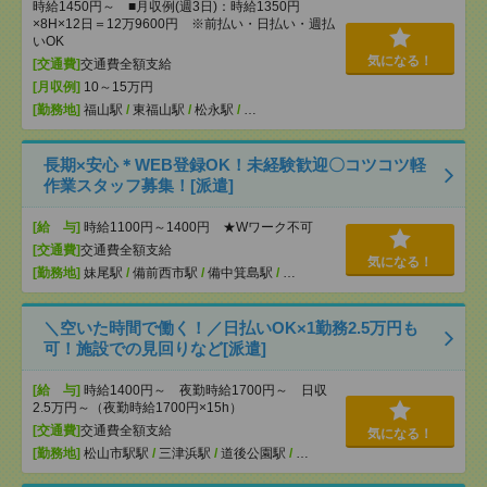
時給1450円～ ■月収例(週3日)：時給1350円
×8H×12日＝12万9600円 ※前払い・日払い・週払
いOK
気になる！
[交通費]
交通費全額支給
[月収例]
10～15万円
[勤務地]
福山駅
/
東福山駅
/
松永駅
/
…
長期×安心＊WEB登録OK！未経験歓迎〇コツコツ軽
作業スタッフ募集！[派遣]
[給 与]
時給1100円～1400円 ★Wワーク不可
[交通費]
交通費全額支給
気になる！
[勤務地]
妹尾駅
/
備前西市駅
/
備中箕島駅
/
…
＼空いた時間で働く！／日払いOK×1勤務2.5万円も
可！施設での見回りなど[派遣]
[給 与]
時給1400円～ 夜勤時給1700円～ 日収
2.5万円～（夜勤時給1700円×15h）
[交通費]
交通費全額支給
気になる！
[勤務地]
松山市駅駅
/
三津浜駅
/
道後公園駅
/
…