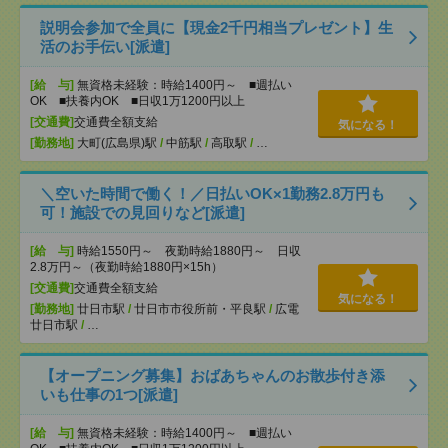
説明会参加で全員に【現金2千円相当プレゼント】生
活のお手伝い[派遣]
[給 与]
無資格未経験：時給1400円～ ■週払い
OK ■扶養内OK ■日収1万1200円以上
[交通費]
交通費全額支給
気になる！
[勤務地]
大町(広島県)駅
/
中筋駅
/
高取駅
/
…
＼空いた時間で働く！／日払いOK×1勤務2.8万円も
可！施設での見回りなど[派遣]
[給 与]
時給1550円～ 夜勤時給1880円～ 日収
2.8万円～（夜勤時給1880円×15h）
[交通費]
交通費全額支給
気になる！
[勤務地]
廿日市駅
/
廿日市市役所前・平良駅
/
広電
廿日市駅
/
…
【オープニング募集】おばあちゃんのお散歩付き添
いも仕事の1つ[派遣]
[給 与]
無資格未経験：時給1400円～ ■週払い