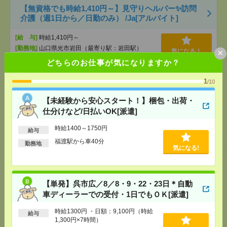
【無資格でも時給1,410円～】見守りヘルパー✨訪問
介護（週1日から／日勤のみ） /Ja[アルバイト]
[給 与]
時給1,410円～
[勤務地]
山口県光市岩田（最寄り駅：岩田駅）
×
気になる！
どちらのお仕事が気になりますか？
化粧品やフェイスパックのシール貼り・検品
1
/10
_H121676[派遣]
【未経験から安心スタート！】梱包・出荷・
[給 与]
時給1,450円
仕分けなど/日払いOK[派遣]
[交通費]
上限あり(月額)30、000円
時給1400～1750円
気になる！
[勤務地]
瀬戸駅から車8分
/
香登駅から車13分
/
長船
給与
駅から車12分
/
…
福渡駅から車40分
勤務地
気になる!
未経験OK！残業ほぼなし▼広島駅での受付[派遣]
【単発】呉市広／8／8・9・22・23日＊自動
[給 与]
時給1400円 月収例 21万円 時給1400円×
実働7h30m×週5日×4週+残業5h ※月収例を保証す
車ディーラーでの受付・1日でもＯＫ[派遣]
るものではありません。※給与即受取りサービス利
用可（利用条件有）
時給1300円 ・日額：9,100円（時給
給与
気になる！
[交通費]
1ヶ月3万円を上限として実費支給
1,300円×7時間）