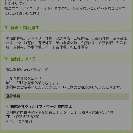
しやすいです。
担当のコーディネーターがおりますので、わからないことや不安なこともす
ぐにご相談いただけます。
待遇・福利厚生
私傷病休職、ファミリー休職、起訴休職、公職休職、出産前休職、産前産後
休業、出生時育休、育児休業、子の看護休暇、介護休業、介護休暇、年次有
給一斉付与、弔事休暇、ハート会休暇、転任休暇等
登録について
電話登録やweb登録が可能
＜夏季休業のお知らせ＞
8/11～8/16は夏季休業となります。
期間中にご応募いただいた方は、8/17以降にご連絡させていただきます。
登録場所
株式会社ウィルオブ・ワーク 福岡支店
福岡県福岡市博多区博多駅東１丁目９－１１ 大成博多駅東ビル 4階
TEL：092-686-6220
担当：FO事業部