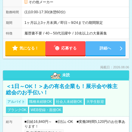
その他メーカー
(1)10:00-17:30(休憩60分)
勤務時間
1ヶ月以上3ヶ月未満／即日～9/24までの期間限定
期間
履歴書不要
/
40～50代活躍中
/
10名以上の大量募集
特徴
気になる！
応募する
詳細へ
掲載日：2026.08.06
未読
＜1日～OK！＞あの有名企業も！展示会や株主
総会のお手伝い！
アルバイト
職種未経験OK
社会人未経験OK
大学生歓迎
ブランクOK
WEB登録・面接OK
■日給16,840円～ ■日払いOK ■実働3時間5,120円のお仕事あ
給与
ります！