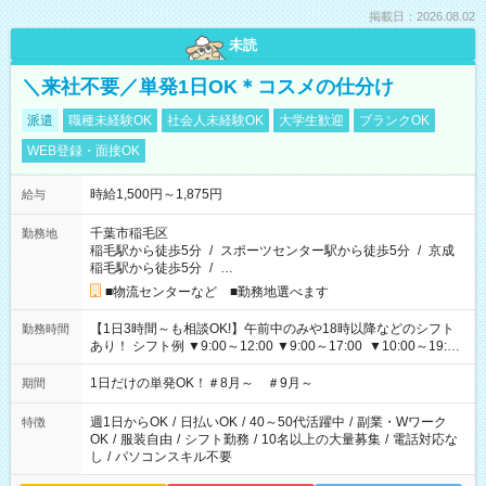
掲載日：2026.08.02
未読
＼来社不要／単発1日OK＊コスメの仕分け
派遣
職種未経験OK
社会人未経験OK
大学生歓迎
ブランクOK
WEB登録・面接OK
時給1,500円～1,875円
給与
千葉市稲毛区
勤務地
稲毛駅から徒歩5分
/
スポーツセンター駅から徒歩5分
/
京成
稲毛駅から徒歩5分
/
…
■物流センターなど ■勤務地選べます
【1日3時間～も相談OK!】午前中のみや18時以降などのシフト
勤務時間
あり！ シフト例 ▼9:00～12:00 ▼9:00～17:00 ▼10:00～19:00
▼18:00～21:00
1日だけの単発OK！＃8月～ ＃9月～
期間
週1日からOK
/
日払いOK
/
40～50代活躍中
/
副業・Wワーク
特徴
OK
/
服装自由
/
シフト勤務
/
10名以上の大量募集
/
電話対応な
し
/
パソコンスキル不要