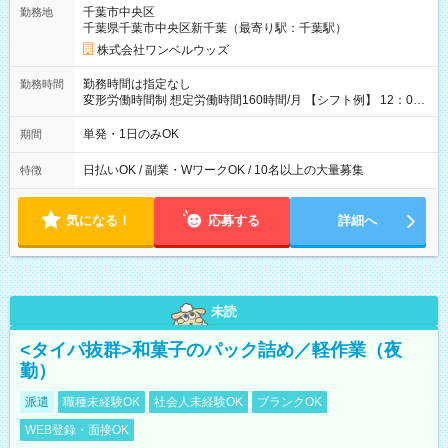
ATMから 日払い分を引き落とせます！ 【試用期間】試用期間
千葉市中央区
勤務地
なし
千葉県千葉市中央区新千葉（最寄り駅：千葉駅）
株式会社ワンベルウッズ
勤務時間は指定なし
勤務時間
変形労働時間制 想定労働時間160時間/月 【シフト例】 12：00
～22：00
単発・1日のみOK
期間
日払いOK / 副業・WワークOK / 10名以上の大量募集
特徴
気になる！
応募する
詳細へ
未読
<タイパ抜群>和菓子のパック詰め／軽作業（夜
勤）
派遣
職種未経験OK
社会人未経験OK
ブランクOK
WEB登録・面接OK