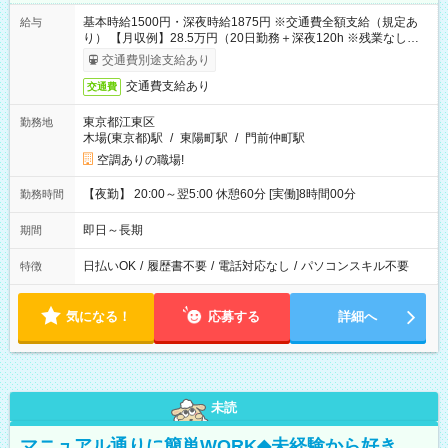
基本時給1500円・深夜時給1875円 ※交通費全額支給（規定あ
給与
り） 【月収例】28.5万円（20日勤務＋深夜120h ※残業なしの場
合）
交通費別途支給あり
交通費支給あり
交通費
東京都江東区
勤務地
木場(東京都)駅
/
東陽町駅
/
門前仲町駅
空調ありの職場!
【夜勤】 20:00～翌5:00 休憩60分 [実働]8時間00分
勤務時間
即日～長期
期間
日払いOK
/
履歴書不要
/
電話対応なし
/
パソコンスキル不要
特徴
気になる！
応募する
詳細へ
未読
マニュアル通りに簡単WORK◆未経験から好き