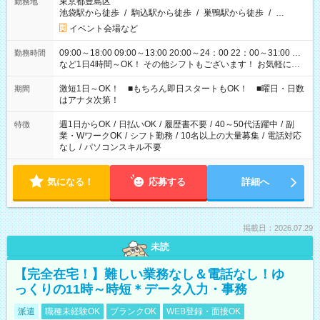
東京都豊島区
勤務地
池袋駅から徒歩
/
駒込駅から徒歩
/
巣鴨駅から徒歩
/
…
イベント会場など
09:00～18:00 09:00～13:00 20:00～24：00 22：00～31:00 …
勤務時間
など1日4時間～OK！ その他シフトもございます！ お気軽にご
相談ください！
激短1日～OK！ ■もちろん即日スタートもOK！ ■曜日・日数
期間
はアナタ次第！
週1日からOK
/
日払いOK
/
履歴書不要
/
40～50代活躍中
/
副
特徴
業・WワークOK
/
シフト勤務
/
10名以上の大量募集
/
電話対応
なし
/
パソコンスキル不要
気になる！
応募する
詳細へ
掲載日：2026.07.29
未読
【完全在宅！】難しい業務なし＆電話なし！ゆ
っくりの11時～時短＊データ入力・事務
派遣
職種未経験OK
ブランクOK
WEB登録・面接OK