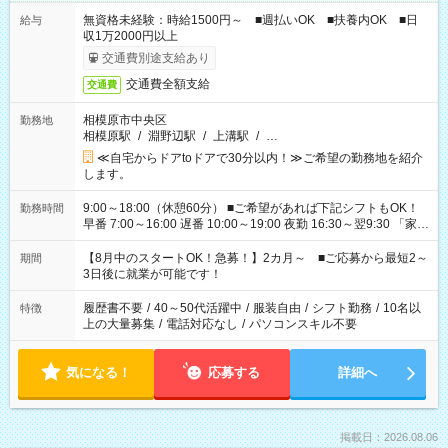
無資格未経験：時給1500円～ ■週払いOK ■扶養内OK ■日
給与
収1万2000円以上
交通費別途支給あり
交通費全額支給
交通費
相模原市中央区
勤務地
相模原駅
/
淵野辺駅
/
上溝駅
/
…
≪自宅からドアtoドアで30分以内！≫ご希望の勤務地を紹介
します。
9:00～18:00（休憩60分） ■ご希望があれば下記シフトもOK！
勤務時間
早番 7:00～16:00 遅番 10:00～19:00 夜勤 16:30～翌9:30 「家族
と休みを合わせたい」 「余裕を持って夕飯の準備がしたい」
「できれば残業はしたくない」 など、ご希望を教えてください
【8月中のスタートOK！急募！】2カ月～ ■ご応募から最短2～
期間
ね。 ※Wワーク希望の方へ 今ご覧のお仕事で希望する勤務時間
3日後に就業が可能です！
と、もう1つのお仕事の勤務時間。 合計で週40時間を超える場
合は応募できません。
履歴書不要
/
40～50代活躍中
/
服装自由
/
シフト勤務
/
10名以
特徴
上の大量募集
/
電話対応なし
/
パソコンスキル不要
気になる！
応募する
詳細へ
掲載日：2026.08.06