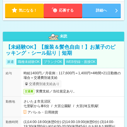
気になる！
応募する
詳細へ
未読
【未経験OK】【服装＆髪色自由！】お菓子のピ
ッキング・シール貼り｜短期
派遣
職種未経験OK
ブランクOK
WEB登録・面接OK
時給1400円／月収例：117,600円＝1,400円×4時間×21日勤務の
給与
場合＋交通費別途支給
交通費別途支給あり
実費支給／当社規定あり。
交通費
さいたま市見沼区
勤務地
七里駅から車6分
/
大宮公園駅
/
大宮(埼玉県)駅
アパレル・日用雑貨
(1)14:00-18:00(休憩0分) (2)14:00-19:00(休憩0分) (3)14:00-
勤務時間
19:30(休憩0分) (4)14:00-20:00(休憩45分) ※お好きな時間が選べ