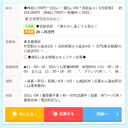
◆時給1,700円＊日払い・週払いOK＊昇給あり♪【月収例】 ・約
給与
204,000円 （時給1,700円 × 実働6h × 20日）
交通費別途支給あり
◆全額支給 ＊家が少し遠くても安心！
交通費
20～25万円
月収例
東京都港区
勤務地
竹芝駅から徒歩2分
/
浜松町駅から徒歩4分
/
大門(東京都)駅か
ら徒歩5分
/
…
◆港区にある情報セキュリティ企業◆
◆11：00～18：30のうち実働6時間、休憩60分 ※11：00～18：
勤務時間
00 または 11：30～18：30 。*。ブランクOK！。*。 例え
ば前職が、 在宅/財団法人/事務/コールセンター/受付/販売/カフェ
スタッフ スイーツ販売/ホテルフロント/化粧品販売/など 様々な
＜急募＞即日～長期／8月～9月～も相談OK！応募から最短即日
期間
業界から入社して活躍されています♪
には選考案内♪
日払いOK
/
履歴書不要
/
40～50代活躍中
/
副業・WワークOK
/
特徴
服装自由
/
電話対応なし
気になる！
応募する
詳細へ