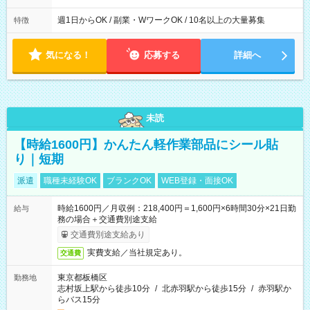
週1日からOK / 副業・WワークOK / 10名以上の大量募集
特徴
気になる！
応募する
詳細へ
未読
【時給1600円】かんたん軽作業部品にシール貼
り｜短期
派遣
職種未経験OK
ブランクOK
WEB登録・面接OK
時給1600円／月収例：218,400円＝1,600円×6時間30分×21日勤
給与
務の場合＋交通費別途支給
交通費別途支給あり
実費支給／当社規定あり。
交通費
東京都板橋区
勤務地
志村坂上駅から徒歩10分
/
北赤羽駅から徒歩15分
/
赤羽駅か
らバス15分