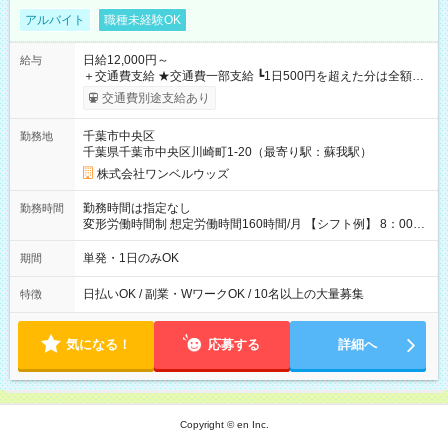
アルバイト
職種未経験OK
日給12,000円～
給与
＋交通費支給 ★交通費一部支給 ┗1日500円を超えた分は全額支
給！ ※往復500円以内の方は自己負担となります ★日払いOK！
交通費別途支給あり
（規定あり） ┗働いたその日に現金GET♪ お仕事後はコンビニ
ATMから 日払い分を引き落とせます！ 【試用期間】試用期間
千葉市中央区
勤務地
なし
千葉県千葉市中央区川崎町1-20（最寄り駅：蘇我駅）
株式会社ワンベルウッズ
勤務時間は指定なし
勤務時間
変形労働時間制 想定労働時間160時間/月 【シフト例】 8：00～
17：00 9：00～19：00 10：00～20：00 10：30～19：30
単発・1日のみOK
期間
日払いOK / 副業・WワークOK / 10名以上の大量募集
特徴
気になる！
応募する
詳細へ
Copyright © en Inc.