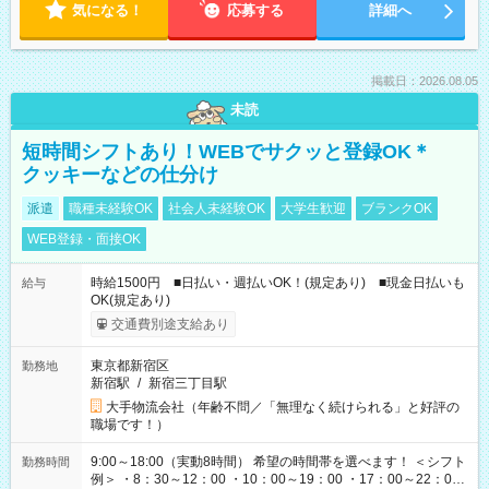
気になる！
応募する
詳細へ
掲載日：2026.08.05
未読
短時間シフトあり！WEBでサクッと登録OK＊
クッキーなどの仕分け
派遣
職種未経験OK
社会人未経験OK
大学生歓迎
ブランクOK
WEB登録・面接OK
時給1500円 ■日払い・週払いOK！(規定あり) ■現金日払いも
給与
OK(規定あり)
交通費別途支給あり
東京都新宿区
勤務地
新宿駅
/
新宿三丁目駅
大手物流会社（年齢不問／「無理なく続けられる」と好評の
職場です！）
9:00～18:00（実動8時間） 希望の時間帯を選べます！ ＜シフト
勤務時間
例＞ ・8：30～12：00 ・10：00～19：00 ・17：00～22：00