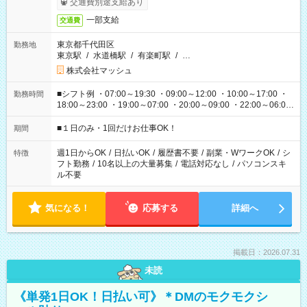
交通費別途支給あり
一部支給
交通費
東京都千代田区
勤務地
東京駅
/
水道橋駅
/
有楽町駅
/
…
株式会社マッシュ
■シフト例 ・07:00～19:30 ・09:00～12:00 ・10:00～17:00 ・
勤務時間
18:00～23:00 ・19:00～07:00 ・20:00～09:00 ・22:00～06:00
etc ★最短で3時間で5,120円のお仕事から 15時間で2万円近く稼
げるお仕事も！ ご希望のお時間に合わせてご紹介！ ※シフトは
■１日のみ・1回だけお仕事OK！
期間
現場によって異なります。 ※勿論、休憩時間はあるのでご安心
ください！
週1日からOK
/
日払いOK
/
履歴書不要
/
副業・WワークOK
/
シ
特徴
フト勤務
/
10名以上の大量募集
/
電話対応なし
/
パソコンスキ
ル不要
気になる！
応募する
詳細へ
掲載日：2026.07.31
未読
《単発1日OK！日払い可》＊DMのモクモクシ