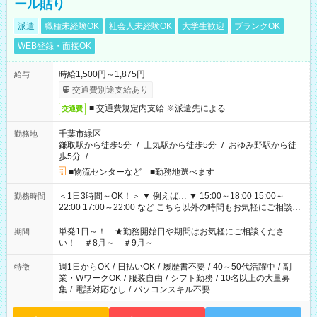
ール貼り
派遣
職種未経験OK
社会人未経験OK
大学生歓迎
ブランクOK
WEB登録・面接OK
時給1,500円～1,875円
給与
交通費別途支給あり
■ 交通費規定内支給 ※派遣先による
交通費
千葉市緑区
勤務地
鎌取駅から徒歩5分
/
土気駅から徒歩5分
/
おゆみ野駅から徒
歩5分
/
…
■物流センターなど ■勤務地選べます
＜1日3時間～OK！＞ ▼ 例えば… ▼ 15:00～18:00 15:00～
勤務時間
22:00 17:00～22:00 など こちら以外の時間もお気軽にご相談く
ださい！
単発1日～！ ★勤務開始日や期間はお気軽にご相談くださ
期間
い！ ＃8月～ ＃9月～
週1日からOK
/
日払いOK
/
履歴書不要
/
40～50代活躍中
/
副
特徴
業・WワークOK
/
服装自由
/
シフト勤務
/
10名以上の大量募
集
/
電話対応なし
/
パソコンスキル不要