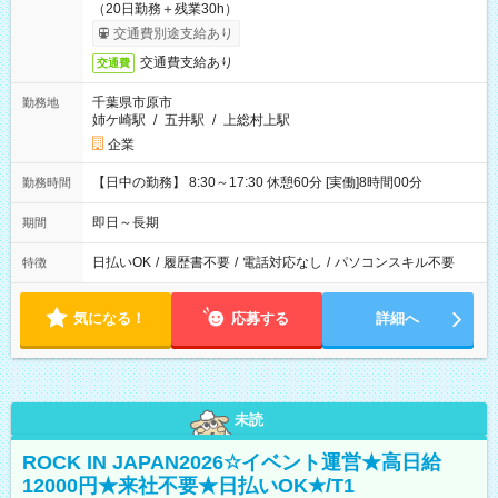
（20日勤務＋残業30h）
交通費別途支給あり
交通費支給あり
交通費
千葉県市原市
勤務地
姉ケ崎駅
/
五井駅
/
上総村上駅
企業
【日中の勤務】 8:30～17:30 休憩60分 [実働]8時間00分
勤務時間
即日～長期
期間
日払いOK
/
履歴書不要
/
電話対応なし
/
パソコンスキル不要
特徴
気になる！
応募する
詳細へ
未読
ROCK IN JAPAN2026☆イベント運営★高日給
12000円★来社不要★日払いOK★/T1