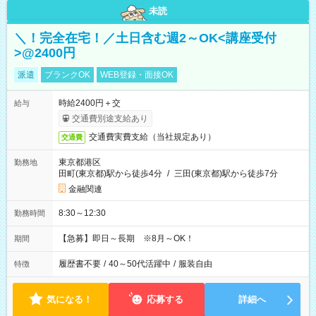
未読
＼！完全在宅！／土日含む週2～OK<講座受付
>@2400円
派遣
ブランクOK
WEB登録・面接OK
時給2400円＋交
給与
交通費別途支給あり
交通費実費支給（当社規定あり）
交通費
東京都港区
勤務地
田町(東京都)駅から徒歩4分
/
三田(東京都)駅から徒歩7分
金融関連
8:30～12:30
勤務時間
【急募】即日～長期 ※8月～OK！
期間
履歴書不要
/
40～50代活躍中
/
服装自由
特徴
気になる！
応募する
詳細へ