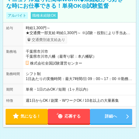
な時にお仕事できる！単発OK◎試験監督
アルバイト
職種未経験OK
時給1,300円～
給与
★交通費一部支給 時給1,300円～ ※試験・役割により手当あり
※勤務回数により昇給あり 【即給（前払い）オプションあ
交通費別途支給あり
り！】 希望される場合、勤務から1週間ほどで給与の一部を受け
取れます。 ※手数料418円がかかります。 【過去試験日の収入
千葉県市川市
勤務地
例】 ・河合塾模擬試験 8:30～17:30（休憩1時間） 時給1,300円
千葉県市川市八幡（最寄り駅：本八幡駅）
×8時間＝日収10,400円＋交通費 ※当日の役割により時給＋100
円の場合あり ・国家試験 7:00～13:30（休憩なし） 時給1,300
株式会社全国試験運営センター
円（役割手当＋100円）×6時間＝日収8,400円＋交通費 【試用期
間】試用期間なし
シフト制
勤務時間
1日あたりの実働時間：最大7時間/日 09：00～17：00 ※勤務時
間は 試験により異なります。
単発・1日のみOK / 短期（1ヶ月以内）
期間
週1日からOK / 副業・WワークOK / 10名以上の大量募集
特徴
気になる！
応募する
詳細へ