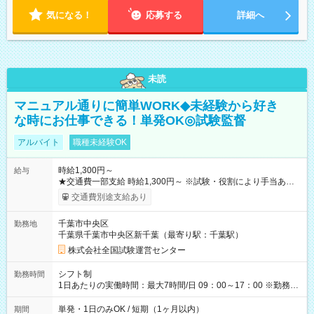
気になる！
応募する
詳細へ
未読
マニュアル通りに簡単WORK◆未経験から好き
な時にお仕事できる！単発OK◎試験監督
アルバイト
職種未経験OK
時給1,300円～
給与
★交通費一部支給 時給1,300円～ ※試験・役割により手当あり
※勤務回数により昇給あり 【即給（前払い）オプションあ
交通費別途支給あり
り！】 希望される場合、勤務から1週間ほどで給与の一部を受け
取れます。 ※手数料418円がかかります。 【過去試験日の収入
千葉市中央区
勤務地
例】 ・河合塾模擬試験 8:30～17:30（休憩1時間） 時給1,300円
千葉県千葉市中央区新千葉（最寄り駅：千葉駅）
×8時間＝日収10,400円＋交通費 ※当日の役割により時給＋100
円の場合あり ・国家試験 7:00～13:30（休憩なし） 時給1,300
株式会社全国試験運営センター
円（役割手当＋100円）×6時間＝日収8,400円＋交通費 【試用期
間】試用期間なし
シフト制
勤務時間
1日あたりの実働時間：最大7時間/日 09：00～17：00 ※勤務時
間は 試験により異なります。
単発・1日のみOK / 短期（1ヶ月以内）
期間