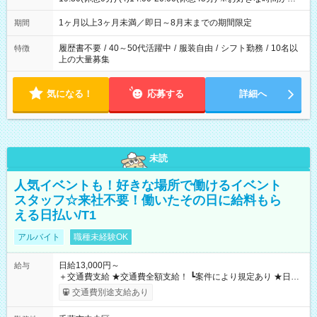
ます
1ヶ月以上3ヶ月未満／即日～8月末までの期間限定
期間
履歴書不要
/
40～50代活躍中
/
服装自由
/
シフト勤務
/
10名以
特徴
上の大量募集
気になる！
応募する
詳細へ
未読
人気イベントも！好きな場所で働けるイベント
スタッフ☆来社不要！働いたその日に給料もら
える日払い/T1
アルバイト
職種未経験OK
日給13,000円～
給与
＋交通費支給 ★交通費全額支給！ ┗案件により規定あり ★日払
いOK！（規定あり） ┗働いたその日に現金GET♪ お仕事後はコ
交通費別途支給あり
ンビニATMから 日払い分を引き落とせます！ 【試用期間】試
用期間なし