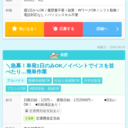
9月8日・9日
期間
週1日からOK
/
履歴書不要
/
副業・WワークOK
/
シフト勤務
/
特徴
電話対応なし
/
パソコンスキル不要
気になる！
応募する
詳細へ
掲載日：2026.08.03
未読
＼急募！単発1日のみOK／イベントでイスを並
べたり…簡単作業
アルバイト
職種未経験OK
社会人未経験OK
大学生歓迎
ブランクOK
WEB登録・面接OK
日勤日給：1万円～ 夜勤日給：1万2500円～ ■日払い
給与
OK！ ■日給保証あり！
交通費別途支給あり
交通費規定支給
交通費