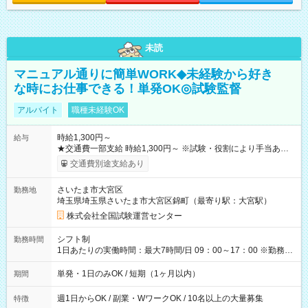
未読
マニュアル通りに簡単WORK◆未経験から好き
な時にお仕事できる！単発OK◎試験監督
アルバイト
職種未経験OK
時給1,300円～
給与
★交通費一部支給 時給1,300円～ ※試験・役割により手当あり
※勤務回数により昇給あり 【即給（前払い）オプションあ
交通費別途支給あり
り！】 希望される場合、勤務から1週間ほどで給与の一部を受け
取れます。 ※手数料418円がかかります。 【過去試験日の収入
さいたま市大宮区
勤務地
例】 ・河合塾模擬試験 8:30～17:30（休憩1時間） 時給1,300円
埼玉県埼玉県さいたま市大宮区錦町（最寄り駅：大宮駅）
×8時間＝日収10,400円＋交通費 ※当日の役割により時給＋100
円の場合あり ・国家試験 7:00～13:30（休憩なし） 時給1,300
株式会社全国試験運営センター
円（役割手当＋100円）×6時間＝日収8,400円＋交通費 【試用期
間】試用期間なし
シフト制
勤務時間
1日あたりの実働時間：最大7時間/日 09：00～17：00 ※勤務時
間は 試験により異なります。
単発・1日のみOK / 短期（1ヶ月以内）
期間
週1日からOK / 副業・WワークOK / 10名以上の大量募集
特徴