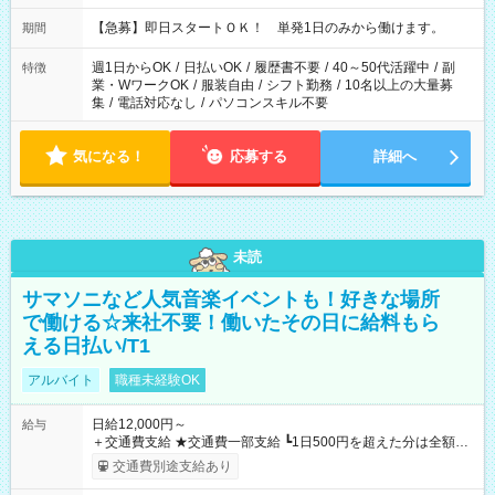
・13：00～22：00 ・22：00～翌6：00 など
【急募】即日スタートＯＫ！ 単発1日のみから働けます。
期間
週1日からOK
/
日払いOK
/
履歴書不要
/
40～50代活躍中
/
副
特徴
業・WワークOK
/
服装自由
/
シフト勤務
/
10名以上の大量募
集
/
電話対応なし
/
パソコンスキル不要
気になる！
応募する
詳細へ
未読
サマソニなど人気音楽イベントも！好きな場所
で働ける☆来社不要！働いたその日に給料もら
える日払い/T1
アルバイト
職種未経験OK
日給12,000円～
給与
＋交通費支給 ★交通費一部支給 ┗1日500円を超えた分は全額支
給！ ※往復500円以内の方は自己負担となります ★日払いOK！
交通費別途支給あり
（規定あり） ┗働いたその日に現金GET♪ お仕事後はコンビニ