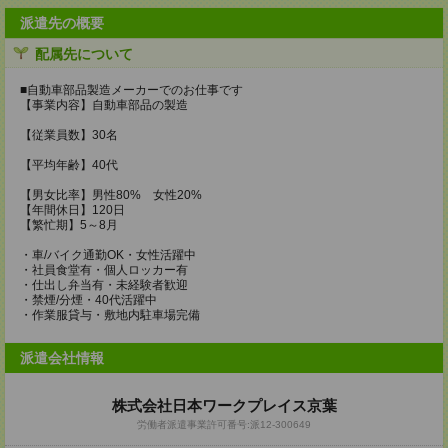
派遣先の概要
配属先について
■自動車部品製造メーカーでのお仕事です
【事業内容】自動車部品の製造
【従業員数】30名
【平均年齢】40代
【男女比率】男性80% 女性20%
【年間休日】120日
【繁忙期】5～8月
・車/バイク通勤OK・女性活躍中
・社員食堂有・個人ロッカー有
・仕出し弁当有・未経験者歓迎
・禁煙/分煙・40代活躍中
・作業服貸与・敷地内駐車場完備
派遣会社情報
株式会社日本ワークプレイス京葉
労働者派遣事業許可番号:派12-300649