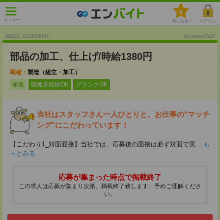
0
メニュー
気になる！
ログイン
掲載日 :2026
/
08
/
07
No.keiyo1520
部品の加工、仕上げ/時給1380円
職種：
製造（組立・加工）
派遣
職種未経験OK
ブランクOK
当社はスタッフさん一人ひとりと、お仕事の"マッチ
ング"にこだわっています！
【こだわり1_対面面接】当社では、応募後の面接は必ず対面で実
...も
っとみる
応募が集まった時点で掲載終了
この求人は応募が集まり次第、掲載終了致します。予めご理解くださ
い。