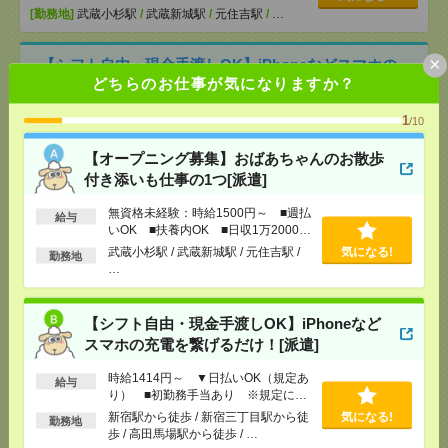
[勤務地]
武蔵小杉駅
/
武蔵新城駅
/
元住吉駅
/
…
×
【シフト自由・現金手渡しOK】iPhoneなどスマホの
どちらのお仕事が気になりますか？
充電を繋げるだけ！[派遣]
1
/10
[給 与]
時給1414円～ ▼日払いOK（規定あ
り） ■初勤務手当あり ※規定による
【オープニング募集】おばあちゃんのお散歩
[勤務地]
新宿駅から徒歩
/
新宿三丁目駅から徒歩
/
気になる！
高田馬場駅から徒歩
/
…
付き添いも仕事の1つ[派遣]
無資格未経験：時給1500円～ ■週払
給与
＜日本を代表するバンド＊サカナクション＞ツアー
いOK ■扶養内OK ■日収1万2000円
公演のサポートバイト＠日本武道館[アルバイト]
以上
武蔵小杉駅 / 武蔵新城駅 / 元住吉駅 /
気になる!
勤務地
…
[給 与]
時給1250円～
[交通費]
支給（規定有り）
【シフト自由・現金手渡しOK】iPhoneなど
気になる！
[勤務地]
九段下駅から徒歩5分
/
竹橋駅から徒歩10
分
/
神保町駅から徒歩15分
/
…
スマホの充電を繋げるだけ！[派遣]
時給1414円～ ▼日払いOK（規定あ
給与
＜SEKAI NO OWARI＊8月15日・16日＞ドーム公演
り） ■初勤務手当あり ※規定によ
のサポートバイト[アルバイト]
る
新宿駅から徒歩 / 新宿三丁目駅から徒
気になる!
勤務地
歩 / 高田馬場駅から徒歩 / …