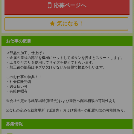
応募ページへ
気になる！
お仕事の概要
＜部品の加工、仕上げ＞
・金属の筒状の部品を機械にセットしてボタンを押すとスタートします。
・工具やヤスリを使用してサイズを整えてもらいます。
・加工後の部品はキズや欠けがないか目視で検査を行います。
このお仕事の特典！！
・社会保険完備
・週仮払い可
・有給休暇有
※会社の定める就業場所(派遣先)および業務へ配置相談の可能性あり
※会社の定める就業場所（派遣先）および業務への配置相談の可能性あり。
募集情報