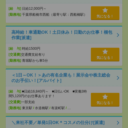
[給 与]
日給12,000円～
[勤務地]
千葉県船橋市西船（最寄り駅：西船橋駅）
気になる！
高時給！車通勤OK！土日休み！日勤のお仕事！梱包
作業[派遣]
[給 与]
時給1500円
[交通費]
交通費支給有り
気になる！
[勤務地]
青堀駅から車5分
＜1日～OK！＞あの有名企業も！展示会や株主総会
のお手伝い！[アルバイト]
[給 与]
■日給16,840円～ ■日払いOK ■実働3時
間5,120円のお仕事あります！
[交通費]
一部支給
気になる！
[勤務地]
東京駅
/
水道橋駅
/
有楽町駅
/
…
＼来社不要／単発1日OK＊コスメの仕分け[派遣]