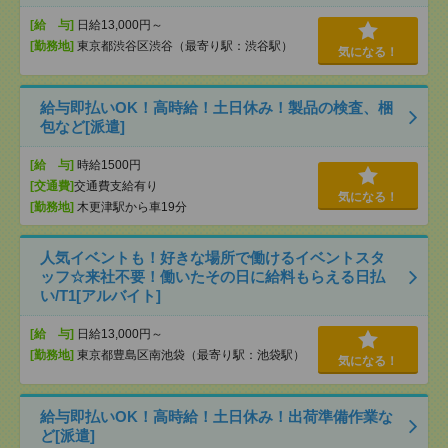
[給 与]
日給13,000円～
[勤務地]
東京都渋谷区渋谷（最寄り駅：渋谷駅）
気になる！
給与即払いOK！高時給！土日休み！製品の検査、梱
包など[派遣]
[給 与]
時給1500円
[交通費]
交通費支給有り
気になる！
[勤務地]
木更津駅から車19分
人気イベントも！好きな場所で働けるイベントスタ
ッフ☆来社不要！働いたその日に給料もらえる日払
い/T1[アルバイト]
[給 与]
日給13,000円～
[勤務地]
東京都豊島区南池袋（最寄り駅：池袋駅）
気になる！
給与即払いOK！高時給！土日休み！出荷準備作業な
ど[派遣]