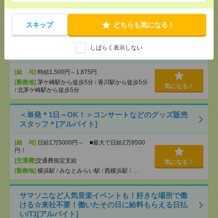
[給 与]
時給1250円～
[交通費]
支給（規定有り）
気になる！
[勤務地]
後楽園駅から徒歩5分
/
水道橋駅から徒歩5
スキップ
どちらも気になる！
分
/
春日(東京都)駅から徒歩7分
しばらく表示しない
＼来社不要／単発1日OK＊文房具の仕分け[派遣]
[給 与]
時給1,500円～1,875円
[勤務地]
茅ケ崎駅から徒歩5分
/
香川駅から徒歩5分
気になる！
/
北茅ケ崎駅から徒歩5分
＜単発＊1日～OK！＞コンサートなどのグッズ販売
スタッフ＊[アルバイト]
[給 与]
日給1万5000円～ ■最大で日給2万8500
円！
[交通費]
交通費規定支給
気になる！
[勤務地]
横浜駅
/
みなとみらい駅
/
西横浜駅
/
…
サマソニなど人気音楽イベントも！好きな場所で働
ける☆来社不要！働いたその日に給料もらえる日払
い/T1[アルバイト]