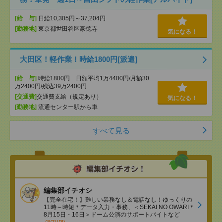
[給 与]
日給10,305円～37,204円
[勤務地]
東京都世田谷区豪徳寺
気になる！
大田区！軽作業！時給1800円[派遣]
[給 与]
時給1800円 日額平均1万4400円/月額30
万2400円/残込39万2400円
[交通費]
交通費支給（規定あり）
気になる！
[勤務地]
流通センター駅から車
すべて見る
編集部イチオシ
【完全在宅！】難しい業務なし＆電話なし！ゆっくりの
11時～時短＊データ入力・事務、＜SEKAI NO OWARI＊
8月15日・16日＞ドーム公演のサポートバイトなど