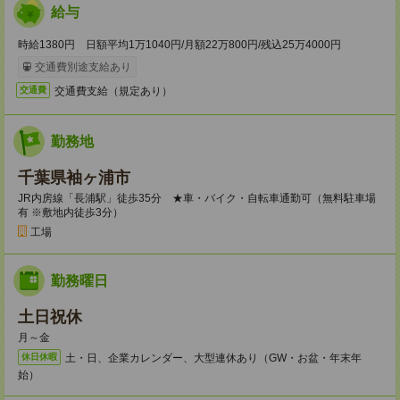
給与
時給1380円 日額平均1万1040円/月額22万800円/残込25万4000円
交通費別途支給あり
交通費支給（規定あり）
交通費
勤務地
千葉県袖ヶ浦市
JR内房線「長浦駅」徒歩35分 ★車・バイク・自転車通勤可（無料駐車場
有 ※敷地内徒歩3分）
工場
勤務曜日
土日祝休
月～金
土・日、企業カレンダー、大型連休あり（GW・お盆・年末年
休日休暇
始）