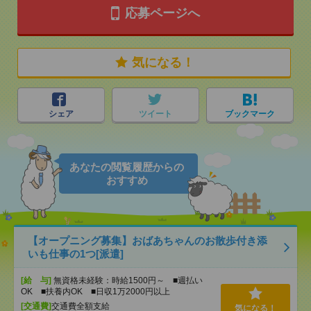
応募ページへ
気になる！
シェア
ツイート
ブックマーク
あなたの閲覧履歴からの
おすすめ
【オープニング募集】おばあちゃんのお散歩付き添
いも仕事の1つ[派遣]
[給 与]
無資格未経験：時給1500円～ ■週払い
OK ■扶養内OK ■日収1万2000円以上
[交通費]
交通費全額支給
気になる！