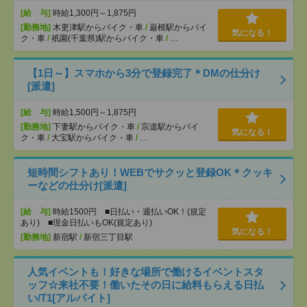
[給 与]
時給1,300円～1,875円
[勤務地]
木更津駅からバイク・車
/
巌根駅からバイ
気になる！
ク・車
/
祇園(千葉県)駅からバイク・車
/
…
【1日～】スマホから3分で登録完了＊DMの仕分け
[派遣]
[給 与]
時給1,500円～1,875円
[勤務地]
下妻駅からバイク・車
/
宗道駅からバイ
気になる！
ク・車
/
大宝駅からバイク・車
/
…
短時間シフトあり！WEBでサクッと登録OK＊クッキ
ーなどの仕分け[派遣]
[給 与]
時給1500円 ■日払い・週払いOK！(規定
あり) ■現金日払いもOK(規定あり)
気になる！
[勤務地]
新宿駅
/
新宿三丁目駅
人気イベントも！好きな場所で働けるイベントスタ
ッフ☆来社不要！働いたその日に給料もらえる日払
い/T1[アルバイト]