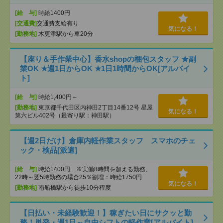
[給 与]
時給1400円
[交通費]
交通費支給有り
気になる！
[勤務地]
木更津駅から車20分
【座り＆手作業中心】香水shopの梱包スタッフ ★副
業OK ★週1日からOK ★1日1時間からOK[アルバイ
ト]
[給 与]
時給1,400円～
[勤務地]
東京都千代田区内神田2丁目14番12号 星屋
気になる！
第六ビル402号（最寄り駅：神田駅）
【週2日だけ】倉庫内軽作業スタッフ スマホのチェ
ック・検品[派遣]
[給 与]
時給1400円 ※実働8時間を超える勤務、
22時～翌5時勤務の場合25％割増：時給1750円
気になる！
[勤務地]
南船橋駅から徒歩10分程度
【日払い・未経験歓迎！】稼ぎたい日にサクッと勤
務！単発・週1日～自由シフトの軽作業[アルバイト]