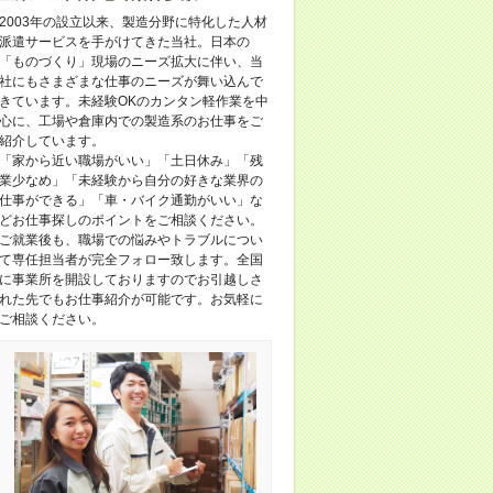
2003年の設立以来、製造分野に特化した人材
派遣サービスを手がけてきた当社。日本の
「ものづくり」現場のニーズ拡大に伴い、当
社にもさまざまな仕事のニーズが舞い込んで
きています。未経験OKのカンタン軽作業を中
心に、工場や倉庫内での製造系のお仕事をご
紹介しています。
「家から近い職場がいい」「土日休み」「残
業少なめ」「未経験から自分の好きな業界の
仕事ができる」「車・バイク通勤がいい」な
どお仕事探しのポイントをご相談ください。
ご就業後も、職場での悩みやトラブルについ
て専任担当者が完全フォロー致します。全国
に事業所を開設しておりますのでお引越しさ
れた先でもお仕事紹介が可能です。お気軽に
ご相談ください。