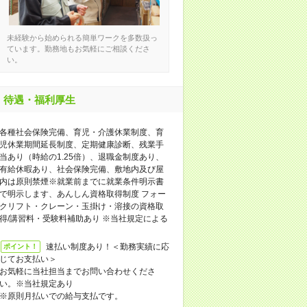
未経験から始められる簡単ワークを多数扱っ
ています。勤務地もお気軽にご相談くださ
い。
待遇・福利厚生
各種社会保険完備、育児・介護休業制度、育
児休業期間延長制度、定期健康診断、残業手
当あり（時給の1.25倍）、退職金制度あり、
有給休暇あり、社会保険完備、敷地内及び屋
内は原則禁煙※就業前までに就業条件明示書
で明示します、あんしん資格取得制度 フォー
クリフト・クレーン・玉掛け・溶接の資格取
得/講習料・受験料補助あり ※当社規定による
速払い制度あり！＜勤務実績に応
ポイント！
じてお支払い＞
お気軽に当社担当までお問い合わせくださ
い。※当社規定あり
※原則月払いでの給与支払です。