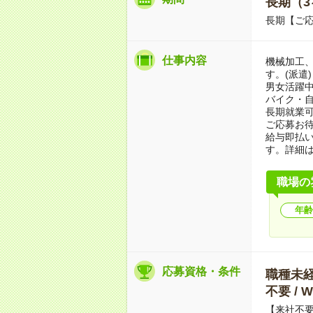
長期（3
長期【ご応
仕事内容
機械加工
す。(派遣)
男女活躍
バイク・自
長期就業
ご応募お
給与即払
す。詳細
職場の
年齢
応募資格・条件
職種未経験
不要 /
【来社不要