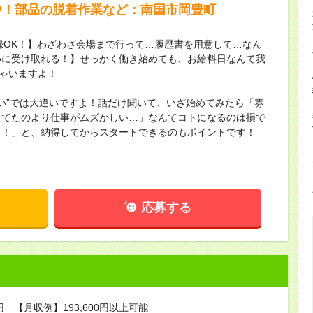
中！部品の脱着作業など：南国市岡豊町
録OK！】わざわざ会場まで行って…履歴書を用意して…なん
めに受け取れる！】せっかく働き始めても、お給料日なんて我
ちゃいますよ！
ない”では大違いですよ！話だけ聞いて、いざ始めてみたら「雰
してたのより仕事がムズかしい…」なんてコトになるのは損で
し！」と、納得してからスタートできるのもポイントです！
応募する
円 【月収例】193,600円以上可能