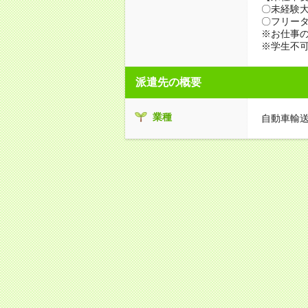
〇未経験
〇フリータ
※お仕事の
※学生不
派遣先の概要
業種
自動車輸