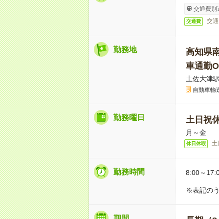
交通費別
交通
交通費
勤務地
高知県
車通勤O
土佐大津駅
自動車輸
勤務曜日
土日祝
月～金
土
休日休暇
勤務時間
8:00～17:
※表記のう
期間