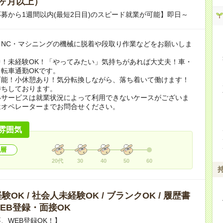
ヶ月以上）
募から1週間以内(最短2日目)のスピード就業が可能】即日～
、NC・マシニングの機械に脱着や段取り作業などをお願いしま
中！未経験OK！「やってみたい」気持ちがあれば大丈夫！車・
転車通勤OKです。
可能！小休憩あり！気分転換しながら、落ち着いて働けます！
待ちしております。
いサービスは就業状況によって利用できないケースがございま
はオペレーターまでお問合せください。
雰囲気
層
20代
30
40
50
60
OK / 社会人未経験OK / ブランクOK / 履歴書
 WEB登録・面接OK
、WEB登録OK！】