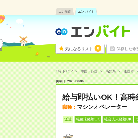
エン派遣
エン バイト
0
気になるリスト
保存した希
バイトTOP
中国・四国
高知県
南国市
掲載日 :
2026
/
08
/
06
給与即払いOK！高時
マシンオペレーター
職種：
派遣
職種未経験OK
社会人未経験OK