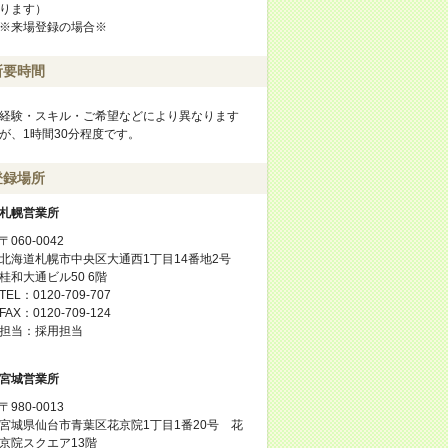
ります）
※来場登録の場合※
所要時間
経験・スキル・ご希望などにより異なります
が、1時間30分程度です。
登録場所
札幌営業所
〒060-0042
北海道札幌市中央区大通西1丁目14番地2号
桂和大通ビル50 6階
TEL：0120-709-707
FAX：0120-709-124
担当：採用担当
宮城営業所
〒980-0013
宮城県仙台市青葉区花京院1丁目1番20号 花
京院スクエア13階