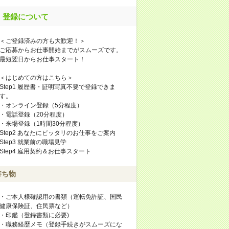
登録について
＜ご登録済みの方も大歓迎！＞
ご応募からお仕事開始までがスムーズです。
最短翌日からお仕事スタート！
＜はじめての方はこちら＞
Step1 履歴書・証明写真不要で登録できま
す。
・オンライン登録（5分程度）
・電話登録（20分程度）
・来場登録（1時間30分程度）
Step2 あなたにピッタリのお仕事をご案内
Step3 就業前の職場見学
Step4 雇用契約＆お仕事スタート
持ち物
・ご本人様確認用の書類（運転免許証、国民
健康保険証、住民票など）
・印鑑（登録書類に必要)
・職務経歴メモ（登録手続きがスムーズにな