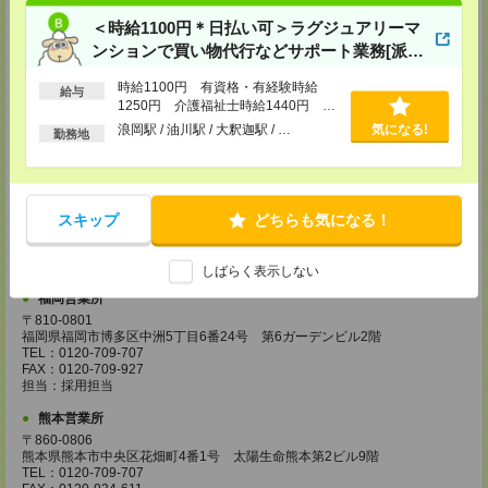
FAX：0120-709-785
＜時給1100円＊日払い可＞ラグジュアリーマ
担当：採用担当
ンションで買い物代行などサポート業務[派
広島営業所
遣]
〒730-0031
時給1100円 有資格・有経験時給
給与
広島県広島市中区紙屋町2丁目1番地22号 広島興銀ビル11階
1250円 介護福祉士時給1440円 ■
TEL：0120-709-707
日払いOK（規定あり）※即日払い不
浪岡駅 / 油川駅 / 大釈迦駅 / …
気になる!
FAX：0120-934-504
勤務地
可
担当：採用担当
松山営業所
〒790-0003
愛媛県松山市三番町7丁目1番地21号 ジブラルタ生命松山ビル8階
スキップ
どちらも気になる！
TEL：0120-709-707
FAX：0120-709-890
担当：採用担当
しばらく表示しない
福岡営業所
〒810-0801
福岡県福岡市博多区中洲5丁目6番24号 第6ガーデンビル2階
TEL：0120-709-707
FAX：0120-709-927
担当：採用担当
熊本営業所
〒860-0806
熊本県熊本市中央区花畑町4番1号 太陽生命熊本第2ビル9階
TEL：0120-709-707