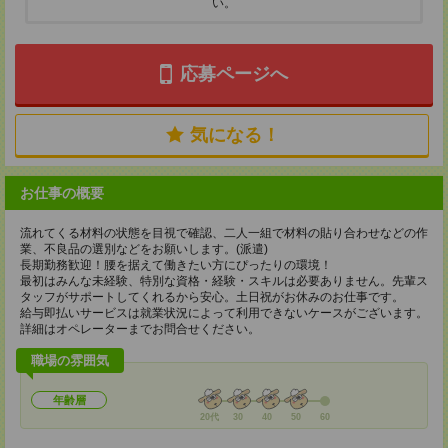
い。
応募ページへ
気になる！
お仕事の概要
流れてくる材料の状態を目視で確認、二人一組で材料の貼り合わせなどの作
業、不良品の選別などをお願いします。(派遣)
長期勤務歓迎！腰を据えて働きたい方にぴったりの環境！
最初はみんな未経験、特別な資格・経験・スキルは必要ありません。先輩ス
タッフがサポートしてくれるから安心。土日祝がお休みのお仕事です。
給与即払いサービスは就業状況によって利用できないケースがございます。
詳細はオペレーターまでお問合せください。
職場の雰囲気
年齢層
20代
30
40
50
60