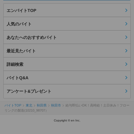
エンバイトTOP
人気のバイト
あなたへのおすすめバイト
最近見たバイト
詳細検索
バイトQ&A
アンケート&プレゼント
バイトTOP
東北
秋田県
秋田市
給与即払いOK！高時給！土日休み！フロー
リングの製造(10210_98707）
Copyright © en Inc.