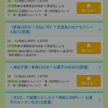
[給 与]
時給1,500円～1,875円
[交通費]
■ 交通費規定内支給 ※派遣先による
気になる！
[勤務地]
石巻駅からバイク・車
/
蛇田駅からバイ
ク・車
/
渡波駅からバイク・車
/
…
《単発1日OK！日払い可》＊文房具のモクモクシー
ル貼り[派遣]
[給 与]
時給1,500円～1,875円
[交通費]
■ 交通費規定内支給 ※派遣先による
気になる！
[勤務地]
南仙台駅から徒歩5分
/
長町駅から徒歩5分
/
長町南駅から徒歩5分
/
…
＼来社不要／単発1日OK＊お菓子の仕分け[派遣]
[給 与]
時給1,500円～1,875円
[勤務地]
石巻駅からバイク・車
/
蛇田駅からバイ
気になる！
ク・車
/
渡波駅からバイク・車
/
…
〈月1日～で副業にピッタリ＊時給1,500円～〉お菓
子のカンタン仕分け[派遣]