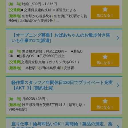
[給 与]
時給1,500円～1,875円
[交通費]
■ 交通費規定内支給 ※派遣先による
気になる！
[勤務地]
仙台駅から徒歩5分
/
仙台(地下鉄)駅から徒
歩5分
/
北仙台駅から徒歩5分
/
…
【オープニング募集】おばあちゃんのお散歩付き添
いも仕事の1つ[派遣]
[給 与]
無資格未経験：時給1200円～ ■週払い
OK ■扶養内OK ■日収9600円以上
[交通費]
交通費全額支給（ガソリン代もOK！）
気になる！
[勤務地]
二本松駅
/
杉田(福島県)駅
/
安達駅
軽作業スタッフ／年間休日120日でプライベート充実
【AKT_3】[契約社員]
[給 与]
月給238,438円～
[勤務地]
秋田県秋田市茨島5丁目14-3（最寄り駅：
気になる！
羽後牛島駅）
座り仕事！給与即払いOK！高時給！製品の測定、薬