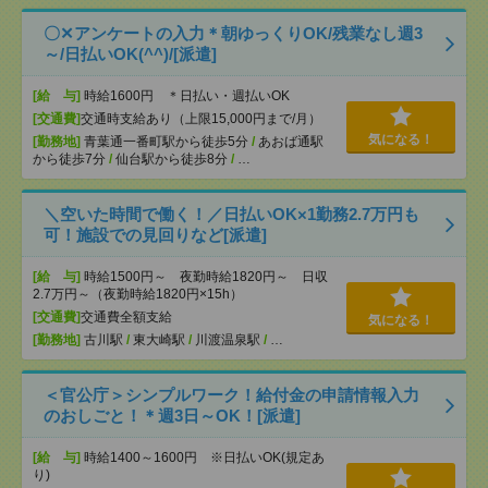
〇✕アンケートの入力＊朝ゆっくりOK/残業なし週3
～/日払いOK(^^)/[派遣]
[給 与]
時給1600円 ＊日払い・週払いOK
[交通費]
交通時支給あり（上限15,000円まで/月）
気になる！
[勤務地]
青葉通一番町駅から徒歩5分
/
あおば通駅
から徒歩7分
/
仙台駅から徒歩8分
/
…
＼空いた時間で働く！／日払いOK×1勤務2.7万円も
可！施設での見回りなど[派遣]
[給 与]
時給1500円～ 夜勤時給1820円～ 日収
2.7万円～（夜勤時給1820円×15h）
[交通費]
交通費全額支給
気になる！
[勤務地]
古川駅
/
東大崎駅
/
川渡温泉駅
/
…
＜官公庁＞シンプルワーク！給付金の申請情報入力
のおしごと！＊週3日～OK！[派遣]
[給 与]
時給1400～1600円 ※日払いOK(規定あ
り)