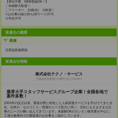
【来社不要、WEB登録OK！】
〇未経験大歓迎！
〇フリーター、主婦(夫) 大歓迎！
※お仕事の掛け持ち(Wワーク)不可
※学生不可
派遣先の概要
業種
日用品医薬関係
派遣会社情報
株式会社テクノ・サービス
労働者派遣事業許可番号:派13-080693
業界大手スタッフサービスグループ企業！全国各地で
案件多数！
2003年の設立以来、製造分野に特化した人材派遣サービスを手がけてきた当
社。日本の「ものづくり」現場のニーズ拡大に伴い、当社にもさまざまな仕
事のニーズが舞い込んできています。未経験OKのカンタン軽作業を中心に、
工場や倉庫内での製造系のお仕事をご紹介しています。