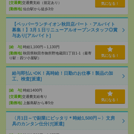
[交通費]
交通費支給（規定あり）
気になる！
[勤務地]
仙台駅から徒歩3分
【ペッパーランチイオン秋田店パート・アルバイト
募集！】3月１日リニューアルオープンスタッフ◎賞
与あり[アルバイト]
[給 与]
時給1,100円～1,130円
[勤務地]
秋田県秋田市御所野地蔵田1丁目1-1（最寄
気になる！
り駅：四ツ小屋駅）
給与即払いOK！高時給！日勤のお仕事！製品の加
工、検査[派遣]
[給 与]
時給1400円
[交通費]
交通費支給有り
気になる！
[勤務地]
上飯島駅から車5分
〈月1日～で副業にピッタリ＊時給1,500円～〉文房
具のカンタン仕分け[派遣]