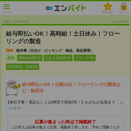
0
メニュー
気になる！
ログイン
掲載日 :2026
/
08
/
06
No.885404
給与即払いOK！高時給！土日休み！フロー
リングの製造
職種：
軽作業（仕分け・ピッキング・検品、商品管理）
派遣
職種未経験OK
社会人未経験OK
ブランクOK
WEB登録・面接OK
給与即払いOK！日勤のみ！フローリングの製造な
ど：秋田市
【来社不要！電話もしくはWEBで登録OK！】わざわざ会場まで
...も
っとみる
応募が集まった時点で掲載終了
この求人は応募が集まり次第、掲載終了致します。予めご理解くださ