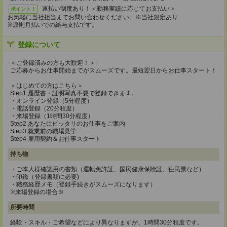
速払い制度あり！＜勤務実績に応じてお支払い＞
ポイント！
お気軽に当社担当までお問い合わせください。※当社規定あり
※原則月払いでの給与支払です。
登録について
＜ご登録済みの方も大歓迎！＞
ご応募からお仕事開始までがスムーズです。最短翌日からお仕事スタート！
＜はじめての方はこちら＞
Step1 履歴書・証明写真不要で登録できます。
・オンライン登録（5分程度）
・電話登録（20分程度）
・来場登録（1時間30分程度）
Step2 あなたにピッタリのお仕事をご案内
Step3 就業前の職場見学
Step4 雇用契約＆お仕事スタート
持ち物
・ご本人様確認用の書類（運転免許証、国民健康保険証、住民票など）
・印鑑（登録書類に必要)
・職務経歴メモ（登録手続きがスムーズになります）
※来場登録の場合※
所要時間
経験・スキル・ご希望などにより異なりますが、1時間30分程度です。