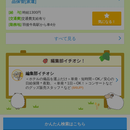
品保管[派遣]
[給 与]
時給1300円
[交通費]
交通費支給有り
気になる！
[勤務地]
羽後牛島駅から車4分
すべて見る
編集部イチオシ
＜ホテルの備品を運ぶだけ＞単発・短時間～OK／安心の
日給保障＊夜勤、＜単発＊1日～OK！＞コンサートなど
のグッズ販売スタッフ＊など
(8/6UP!)
かんたん検索はこちら