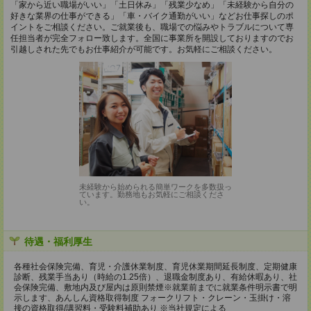
「家から近い職場がいい」「土日休み」「残業少なめ」「未経験から自分の
好きな業界の仕事ができる」「車・バイク通勤がいい」などお仕事探しのポ
イントをご相談ください。ご就業後も、職場での悩みやトラブルについて専
任担当者が完全フォロー致します。全国に事業所を開設しておりますのでお
引越しされた先でもお仕事紹介が可能です。お気軽にご相談ください。
未経験から始められる簡単ワークを多数扱っ
ています。勤務地もお気軽にご相談くださ
い。
待遇・福利厚生
各種社会保険完備、育児・介護休業制度、育児休業期間延長制度、定期健康
診断、残業手当あり（時給の1.25倍）、退職金制度あり、有給休暇あり、社
会保険完備、敷地内及び屋内は原則禁煙※就業前までに就業条件明示書で明
示します、あんしん資格取得制度 フォークリフト・クレーン・玉掛け・溶
接の資格取得/講習料・受験料補助あり ※当社規定による