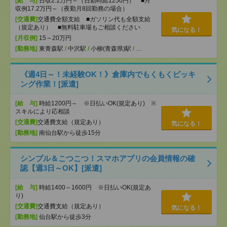
[給 与]
日収2.1万円～（日勤時給1250円） ■月
収例17.2万円～（夜勤月8回勤務の場合）
[交通費]
交通費全額支給 ■ガソリン代も全額支給
（規定あり） ■無料駐車場もご相談ください
気になる！
[月収例]
15～20万円
[勤務地]
東青森駅
/
中沢駅
/
小柳(青森県)駅
/
…
《週4日～！未経験OK！》倉庫内でもくもくピッキ
ング作業！[派遣]
[給 与]
時給1200円～ ※日払いOK(規定あり) ※
スキルにより応相談
[交通費]
交通費支給（規定あり）
気になる！
[勤務地]
南仙台駅から徒歩15分
シンプル＆こつこつ！スマホアプリの会員情報の確
認【週3日～OK】[派遣]
[給 与]
時給1400～1600円 ※日払いOK(規定あ
り)
[交通費]
交通費支給（規定あり）
気になる！
[勤務地]
仙台駅から徒歩3分