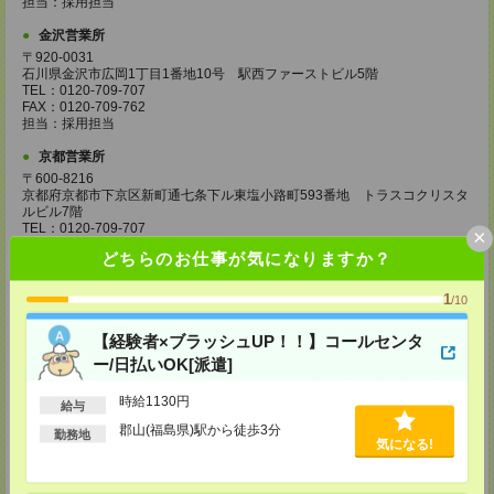
担当：採用担当
金沢営業所
〒920-0031
石川県金沢市広岡1丁目1番地10号 駅西ファーストビル5階
TEL：0120-709-707
FAX：0120-709-762
担当：採用担当
京都営業所
〒600-8216
京都府京都市下京区新町通七条下ル東塩小路町593番地 トラスコクリスタ
ルビル7階
TEL：0120-709-707
×
FAX：0120-709-751
どちらのお仕事が気になりますか？
担当：採用担当
大阪営業所
1
/10
〒530-0017
大阪府大阪市北区角田町8番1号 大阪梅田ツインタワーズ・ノース34階
【経験者×ブラッシュUP！！】コールセンタ
TEL：0120-995-985
ー/日払いOK[派遣]
FAX：0120-992-568
担当：採用担当
時給1130円
給与
神戸営業所
郡山(福島県)駅から徒歩3分
勤務地
〒650-0044
気になる!
兵庫県神戸市中央区東川崎町1丁目3番3号 神戸ハーバーランドセンタービ
ル18階
TEL：0120-995-984