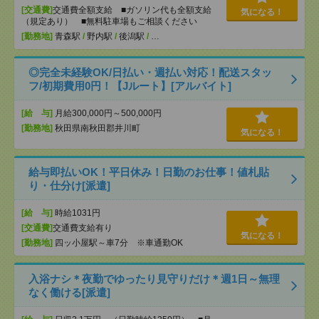
[交通費]
交通費全額支給 ■ガソリン代も全額支給
気になる！
（規定あり） ■無料駐車場もご相談ください
[勤務地]
青森駅
/
野内駅
/
後潟駅
/
…
◎完全未経験OK/日払い・週払い対応！配送スタッ
フ/初期費用0円！【Jルート】[アルバイト]
[給 与]
月給300,000円～500,000円
[勤務地]
秋田県南秋田郡井川町
気になる！
給与即払いOK！平日休み！日勤のお仕事！値札貼
り・仕分け[派遣]
[給 与]
時給1031円
[交通費]
交通費支給有り
気になる！
[勤務地]
四ッ小屋駅～車7分 ※車通勤OK
入浴ナシ＊夜勤でゆったり見守りだけ＊週1日～無理
なく働ける[派遣]