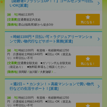
【経験者×ブラッシュUP！！】コールセンター/日払
いOK[派遣]
[給 与]
時給1130円
[交通費]
交通費規定内支給
気になる！
[勤務地]
郡山(福島県)駅から徒歩3分
＜時給1100円＊日払い可＞ラグジュアリーマンショ
ンで買い物代行などサポート業務[派遣]
[給 与]
時給1100円 有資格・有経験時給1250
円 介護福祉士時給1440円 ■日払いOK（規定あ
り）※即日払い不可
[交通費]
交通費全額支給 ■ガソリン代も全額支給
気になる！
（規定あり） ■無料駐車場もご相談ください
[勤務地]
浪岡駅
/
油川駅
/
大釈迦駅
/
…
＜週2日～＊カンタン！＞高級マンションで買い物代
行などの生活サポート！[派遣]
[給 与]
時給1100円 有資格・有経験時給1250
円 介護福祉士時給1440円 ■日払いOK（規定あ
り）※即日払い不可