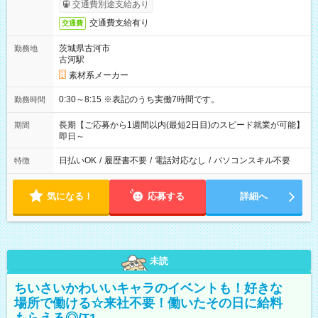
交通費別途支給あり
交通費支給有り
交通費
茨城県古河市
勤務地
古河駅
素材系メーカー
0:30～8:15 ※表記のうち実働7時間です。
勤務時間
長期【ご応募から1週間以内(最短2日目)のスピード就業が可能】
期間
即日～
日払いOK
/
履歴書不要
/
電話対応なし
/
パソコンスキル不要
特徴
気になる！
応募する
詳細へ
未読
ちいさいかわいいキャラのイベントも！好きな
場所で働ける☆来社不要！働いたその日に給料