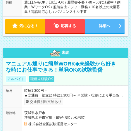
週1日からOK
/
日払いOK
/
履歴書不要
/
40～50代活躍中
/
副
特徴
業・WワークOK
/
服装自由
/
シフト勤務
/
10名以上の大量募
集
/
電話対応なし
/
パソコンスキル不要
気になる！
応募する
詳細へ
未読
マニュアル通りに簡単WORK◆未経験から好き
な時にお仕事できる！単発OK◎試験監督
アルバイト
職種未経験OK
時給1,300円～
給与
★交通費一部支給 時給1,300円～ ※試験・役割により手当あり
※勤務回数により昇給あり 【即給（前払い）オプションあ
交通費別途支給あり
り！】 希望される場合、勤務から1週間ほどで給与の一部を受け
取れます。 ※手数料418円がかかります。 【過去試験日の収入
茨城県水戸市
勤務地
例】 ・河合塾模擬試験 8:30～17:30（休憩1時間） 時給1,300円
茨城県水戸市宮町（最寄り駅：水戸駅）
×8時間＝日収10,400円＋交通費 ※当日の役割により時給＋100
円の場合あり ・国家試験 7:00～13:30（休憩なし） 時給1,300
株式会社全国試験運営センター
円（役割手当＋100円）×6時間＝日収8,400円＋交通費 【試用期