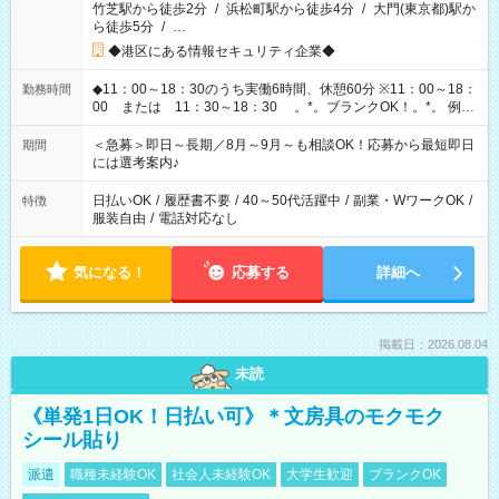
竹芝駅から徒歩2分
/
浜松町駅から徒歩4分
/
大門(東京都)駅か
ら徒歩5分
/
…
◆港区にある情報セキュリティ企業◆
◆11：00～18：30のうち実働6時間、休憩60分 ※11：00～18：
勤務時間
00 または 11：30～18：30 。*。ブランクOK！。*。 例え
ば前職が、 在宅/財団法人/事務/コールセンター/受付/販売/カフェ
スタッフ スイーツ販売/ホテルフロント/化粧品販売/など 様々な
＜急募＞即日～長期／8月～9月～も相談OK！応募から最短即日
期間
業界から入社して活躍されています♪
には選考案内♪
日払いOK
/
履歴書不要
/
40～50代活躍中
/
副業・WワークOK
/
特徴
服装自由
/
電話対応なし
気になる！
応募する
詳細へ
掲載日：2026.08.04
未読
《単発1日OK！日払い可》＊文房具のモクモク
シール貼り
派遣
職種未経験OK
社会人未経験OK
大学生歓迎
ブランクOK