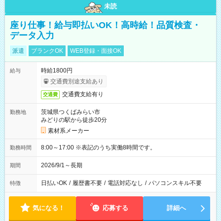
未読
座り仕事！給与即払いOK！高時給！品質検査・
データ入力
派遣
ブランクOK
WEB登録・面接OK
時給1800円
給与
交通費別途支給あり
交通費支給有り
交通費
茨城県つくばみらい市
勤務地
みどりの駅から徒歩20分
素材系メーカー
8:00～17:00 ※表記のうち実働8時間です。
勤務時間
2026/9/1～長期
期間
日払いOK
/
履歴書不要
/
電話対応なし
/
パソコンスキル不要
特徴
気になる！
応募する
詳細へ