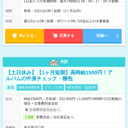
1日あたりの実働時間：最大7時間/日 09：00～17：00 ※勤務時
間は 試験により異なります。
単発・1日のみOK / 短期（1ヶ月以内）
期間
週1日からOK / 副業・WワークOK / 10名以上の大量募集
特徴
気になる！
応募する
詳細へ
未読
【土日休み】【1ヶ月短期】高時給1500円！ア
ルバムの中身チェック・梱包
派遣
職種未経験OK
ブランクOK
WEB登録・面接OK
時給1500円／月収例：252,000円＝1,500円×8時間×21日勤務の
給与
場合＋交通費別途支給
交通費別途支給あり
実費支給／当社規定あり。
交通費
埼玉県川口市
勤務地