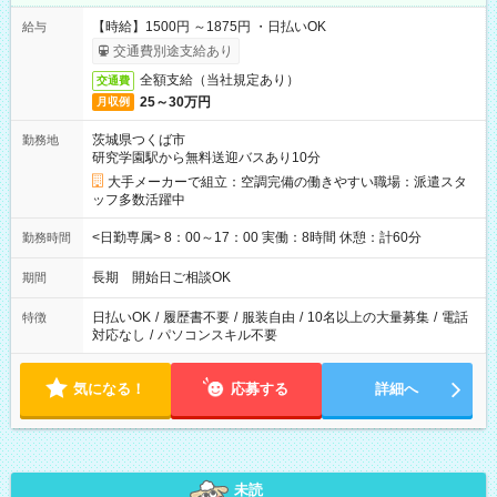
【時給】1500円 ～1875円 ・日払いOK
給与
交通費別途支給あり
全額支給（当社規定あり）
交通費
25～30万円
月収例
茨城県つくば市
勤務地
研究学園駅から無料送迎バスあり10分
大手メーカーで組立：空調完備の働きやすい職場：派遣スタ
ッフ多数活躍中
<日勤専属> 8：00～17：00 実働：8時間 休憩：計60分
勤務時間
長期 開始日ご相談OK
期間
日払いOK
/
履歴書不要
/
服装自由
/
10名以上の大量募集
/
電話
特徴
対応なし
/
パソコンスキル不要
気になる！
応募する
詳細へ
未読