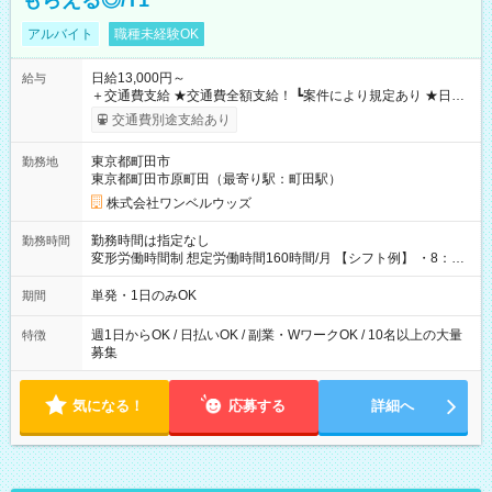
もらえる◎/T1
アルバイト
職種未経験OK
日給13,000円～
給与
＋交通費支給 ★交通費全額支給！ ┗案件により規定あり ★日払
いOK！（規定あり） ┗働いたその日に現金GET♪ お仕事後はコ
交通費別途支給あり
ンビニATMから 日払い分を引き落とせます！ 【試用期間】試
用期間なし
東京都町田市
勤務地
東京都町田市原町田（最寄り駅：町田駅）
株式会社ワンベルウッズ
勤務時間は指定なし
勤務時間
変形労働時間制 想定労働時間160時間/月 【シフト例】 ・8：00
～21：00
単発・1日のみOK
期間
週1日からOK / 日払いOK / 副業・WワークOK / 10名以上の大量
特徴
募集
気になる！
応募する
詳細へ