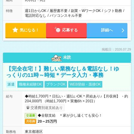
9月8日・9日
期間
週1日からOK
/
履歴書不要
/
副業・WワークOK
/
シフト勤務
/
特徴
電話対応なし
/
パソコンスキル不要
気になる！
応募する
詳細へ
掲載日：2026.07.29
未読
【完全在宅！】難しい業務なし＆電話なし！ゆ
っくりの11時～時短＊データ入力・事務
派遣
職種未経験OK
ブランクOK
WEB登録・面接OK
◆時給1,700円＊日払い・週払いOK＊昇給あり♪【月収例】 ・約
給与
204,000円 （時給1,700円 × 実働6h × 20日）
交通費別途支給あり
◆全額支給 ＊家が少し遠くても安心！
交通費
20～25万円
月収例
東京都港区
勤務地