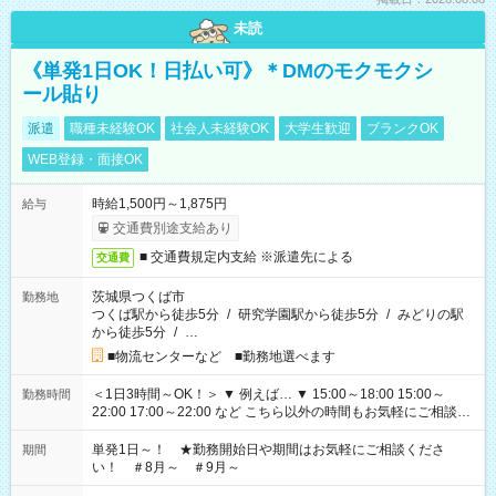
未読
《単発1日OK！日払い可》＊DMのモクモクシ
ール貼り
派遣
職種未経験OK
社会人未経験OK
大学生歓迎
ブランクOK
WEB登録・面接OK
時給1,500円～1,875円
給与
交通費別途支給あり
■ 交通費規定内支給 ※派遣先による
交通費
茨城県つくば市
勤務地
つくば駅から徒歩5分
/
研究学園駅から徒歩5分
/
みどりの駅
から徒歩5分
/
…
■物流センターなど ■勤務地選べます
＜1日3時間～OK！＞ ▼ 例えば… ▼ 15:00～18:00 15:00～
勤務時間
22:00 17:00～22:00 など こちら以外の時間もお気軽にご相談く
ださい！
単発1日～！ ★勤務開始日や期間はお気軽にご相談くださ
期間
い！ ＃8月～ ＃9月～