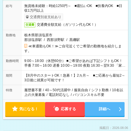
無資格未経験：時給1250円～ ■週払いOK ■扶養内OK ■日
給与
収1万円以上
交通費別途支給あり
交通費全額支給（ガソリン代もOK！）
交通費
栃木県那須塩原市
勤務地
那須塩原駅
/
西那須野駅
/
黒磯駅
≪車通勤もOK！≫ご自宅近くでご希望の勤務地を紹介しま
す。
9:00～18:00（休憩60分） ■ご希望があれば下記シフトもOK！
勤務時間
早番 7:00～16:00 遅番 10:00～19:00 夜勤 16:30～翌9:30 「家族
と休みを合わせたい」 「余裕を持って夕飯の準備がしたい」
「できれば残業はしたくない」 など、ご希望を教えてください
【8月中のスタートOK！急募！】2カ月～ ■ご応募から最短2～
期間
ね。 ※Wワーク希望の方へ 今ご覧のお仕事で希望する勤務時間
3日後に就業が可能です！
と、もう1つのお仕事の勤務時間。 合計で週40時間を超える場
合は応募できません。
履歴書不要
/
40～50代活躍中
/
服装自由
/
シフト勤務
/
10名以
特徴
上の大量募集
/
電話対応なし
/
パソコンスキル不要
気になる！
応募する
詳細へ
掲載日：2026.08.06