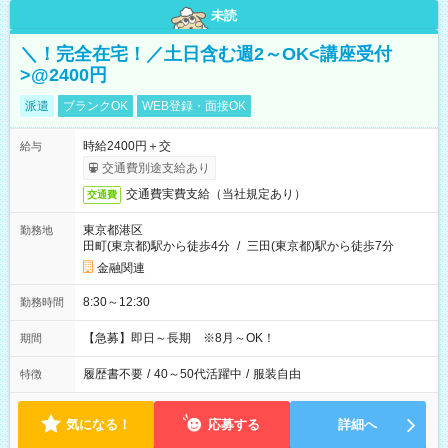
未読
＼！完全在宅！／土日含む週2～OK<講座受付
>@2400円
派遣
ブランクOK
WEB登録・面接OK
時給2400円＋交
給与
交通費別途支給あり
交通費実費支給（当社規定あり）
交通費
東京都港区
勤務地
田町(東京都)駅から徒歩4分
/
三田(東京都)駅から徒歩7分
金融関連
8:30～12:30
勤務時間
【急募】即日～長期 ※8月～OK！
期間
履歴書不要
/
40～50代活躍中
/
服装自由
特徴
気になる！
応募する
詳細へ