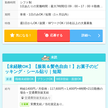
間】試用期間なし
シフト制
勤務時間
1日あたりの実働時間：最大7時間/日 09：00～17：00 ※勤務時
間は 試験により異なります。
単発・1日のみOK / 短期（1ヶ月以内）
期間
週1日からOK / 副業・WワークOK / 10名以上の大量募集
特徴
気になる！
応募する
詳細へ
未読
【未経験OK】【服装＆髪色自由！】お菓子のピ
ッキング・シール貼り｜短期
派遣
職種未経験OK
ブランクOK
WEB登録・面接OK
時給1400円／月収例：117,600円＝1,400円×4時間×21日勤務の
給与
場合＋交通費別途支給
交通費別途支給あり
実費支給／当社規定あり。
交通費