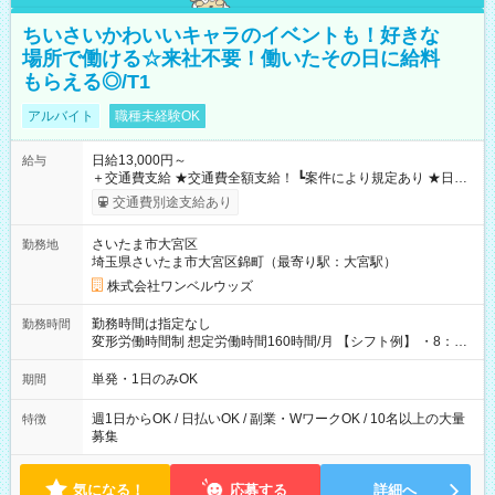
ちいさいかわいいキャラのイベントも！好きな
場所で働ける☆来社不要！働いたその日に給料
もらえる◎/T1
アルバイト
職種未経験OK
日給13,000円～
給与
＋交通費支給 ★交通費全額支給！ ┗案件により規定あり ★日払
いOK！（規定あり） ┗働いたその日に現金GET♪ お仕事後はコ
交通費別途支給あり
ンビニATMから 日払い分を引き落とせます！ 【試用期間】試
用期間なし
さいたま市大宮区
勤務地
埼玉県さいたま市大宮区錦町（最寄り駅：大宮駅）
株式会社ワンベルウッズ
勤務時間は指定なし
勤務時間
変形労働時間制 想定労働時間160時間/月 【シフト例】 ・8：00
～21：00
単発・1日のみOK
期間
週1日からOK / 日払いOK / 副業・WワークOK / 10名以上の大量
特徴
募集
気になる！
応募する
詳細へ