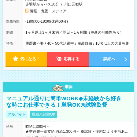
赤羽駅からバス10分
/
川口元郷駅
情報・出版・メディア
(1)09:00-18:00(休憩60分)
勤務時間
1ヶ月以上3ヶ月未満／即日～1ヵ月間（更新の可能性あり）
期間
履歴書不要
/
40～50代活躍中
/
服装自由
/
10名以上の大量募集
特徴
気になる！
応募する
詳細へ
未読
マニュアル通りに簡単WORK◆未経験から好き
な時にお仕事できる！単発OK◎試験監督
アルバイト
職種未経験OK
時給1,300円～
給与
★交通費一部支給 時給1,300円～ ※試験・役割により手当あり
※勤務回数により昇給あり 【即給（前払い）オプションあ