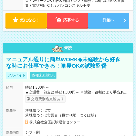
業・WワークOK
/
服装自由
/
シフト勤務
/
10名以上の大量募
集
/
電話対応なし
/
パソコンスキル不要
気になる！
応募する
詳細へ
未読
マニュアル通りに簡単WORK◆未経験から好き
な時にお仕事できる！単発OK◎試験監督
アルバイト
職種未経験OK
時給1,300円～
給与
★交通費一部支給 時給1,300円～ ※試験・役割により手当あり
※勤務回数により昇給あり 【即給（前払い）オプションあ
交通費別途支給あり
り！】 希望される場合、勤務から1週間ほどで給与の一部を受け
取れます。 ※手数料418円がかかります。 【過去試験日の収入
茨城県つくば市
勤務地
例】 ・河合塾模擬試験 8:30～17:30（休憩1時間） 時給1,300円
茨城県つくば市吾妻（最寄り駅：つくば駅）
×8時間＝日収10,400円＋交通費 ※当日の役割により時給＋100
円の場合あり ・国家試験 7:00～13:30（休憩なし） 時給1,300
株式会社全国試験運営センター
円（役割手当＋100円）×6時間＝日収8,400円＋交通費 【試用期
間】試用期間なし
シフト制
勤務時間