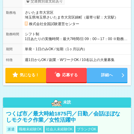
交通費別途支給あり
り！】 希望される場合、勤務から1週間ほどで給与の一部を受け
取れます。 ※手数料418円がかかります。 【過去試験日の収入
さいたま市大宮区
勤務地
例】 ・河合塾模擬試験 8:30～17:30（休憩1時間） 時給1,300円
埼玉県埼玉県さいたま市大宮区錦町（最寄り駅：大宮駅）
×8時間＝日収10,400円＋交通費 ※当日の役割により時給＋100
円の場合あり ・国家試験 7:00～13:30（休憩なし） 時給1,300
株式会社全国試験運営センター
円（役割手当＋100円）×6時間＝日収8,400円＋交通費 【試用期
間】試用期間なし
シフト制
勤務時間
1日あたりの実働時間：最大7時間/日 09：00～17：00 ※勤務時
間は 試験により異なります。
単発・1日のみOK / 短期（1ヶ月以内）
期間
週1日からOK / 副業・WワークOK / 10名以上の大量募集
特徴
気になる！
応募する
詳細へ
未読
つくば市／最大時給1875円／日勤／会話ほぼな
しモクモク作業／女性活躍中
派遣
職種未経験OK
社会人未経験OK
ブランクOK