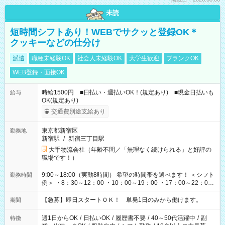
未読
短時間シフトあり！WEBでサクッと登録OK＊
クッキーなどの仕分け
派遣
職種未経験OK
社会人未経験OK
大学生歓迎
ブランクOK
WEB登録・面接OK
時給1500円 ■日払い・週払いOK！(規定あり) ■現金日払いも
給与
OK(規定あり)
交通費別途支給あり
東京都新宿区
勤務地
新宿駅
/
新宿三丁目駅
大手物流会社（年齢不問／「無理なく続けられる」と好評の
職場です！）
9:00～18:00（実動8時間） 希望の時間帯を選べます！ ＜シフト
勤務時間
例＞ ・8：30～12：00 ・10：00～19：00 ・17：00～22：00
・13：00～22：00 ・22：00～翌6：00 など
【急募】即日スタートＯＫ！ 単発1日のみから働けます。
期間
週1日からOK
/
日払いOK
/
履歴書不要
/
40～50代活躍中
/
副
特徴