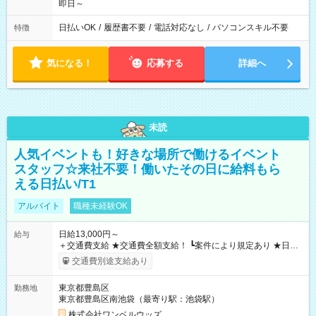
即日～
日払いOK
/
履歴書不要
/
電話対応なし
/
パソコンスキル不要
特徴
気になる！
応募する
詳細へ
未読
人気イベントも！好きな場所で働けるイベント
スタッフ☆来社不要！働いたその日に給料もら
える日払い/T1
アルバイト
職種未経験OK
日給13,000円～
給与
＋交通費支給 ★交通費全額支給！ ┗案件により規定あり ★日払
いOK！（規定あり） ┗働いたその日に現金GET♪ お仕事後はコ
交通費別途支給あり
ンビニATMから 日払い分を引き落とせます！ 【試用期間】試
用期間なし
東京都豊島区
勤務地
東京都豊島区南池袋（最寄り駅：池袋駅）
株式会社ワンベルウッズ