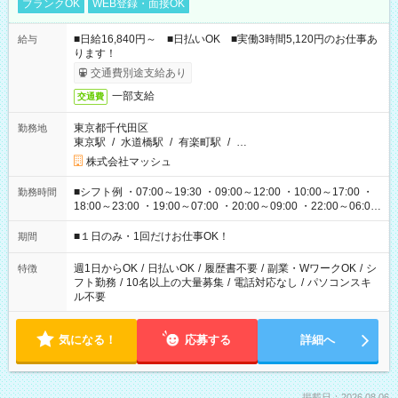
ブランクOK
WEB登録・面接OK
■日給16,840円～ ■日払いOK ■実働3時間5,120円のお仕事あ
給与
ります！
交通費別途支給あり
一部支給
交通費
東京都千代田区
勤務地
東京駅
/
水道橋駅
/
有楽町駅
/
…
株式会社マッシュ
■シフト例 ・07:00～19:30 ・09:00～12:00 ・10:00～17:00 ・
勤務時間
18:00～23:00 ・19:00～07:00 ・20:00～09:00 ・22:00～06:00
etc ★最短で3時間で5,120円のお仕事から 15時間で2万円近く稼
げるお仕事も！ ご希望のお時間に合わせてご紹介！ ※シフトは
■１日のみ・1回だけお仕事OK！
期間
現場によって異なります。 ※勿論、休憩時間はあるのでご安心
ください！
週1日からOK
/
日払いOK
/
履歴書不要
/
副業・WワークOK
/
シ
特徴
フト勤務
/
10名以上の大量募集
/
電話対応なし
/
パソコンスキ
ル不要
気になる！
応募する
詳細へ
掲載日：2026.08.06