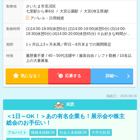
さいたま市見沼区
勤務地
七里駅から車6分
/
大宮公園駅
/
大宮(埼玉県)駅
アパレル・日用雑貨
(1)14:00-18:00(休憩0分) (2)14:00-19:00(休憩0分) (3)14:00-
勤務時間
19:30(休憩0分) (4)14:00-20:00(休憩45分) ※お好きな時間が選べ
ます
1ヶ月以上3ヶ月未満／即日～8月末までの期間限定
期間
履歴書不要
/
40～50代活躍中
/
服装自由
/
シフト勤務
/
10名以
特徴
上の大量募集
気になる！
応募する
詳細へ
掲載日：2026.08.06
未読
＜1日～OK！＞あの有名企業も！展示会や株主
総会のお手伝い！
アルバイト
職種未経験OK
社会人未経験OK
大学生歓迎