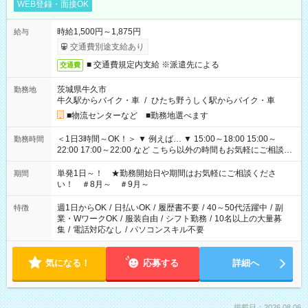
WEB登録・面接OK
時給1,500円～1,875円
給与
交通費別途支給あり
■ 交通費規定内支給 ※派遣先による
交通費
茨城県牛久市
勤務地
牛久駅からバイク・車
/
ひたち野うしく駅からバイク・車
■物流センターなど ■勤務地選べます
＜1日3時間～OK！＞ ▼ 例えば… ▼ 15:00～18:00 15:00～
勤務時間
22:00 17:00～22:00 など こちら以外の時間もお気軽にご相談く
ださい！
単発1日～！ ★勤務開始日や期間はお気軽にご相談くださ
期間
い！ ＃8月～ ＃9月～
週1日からOK
/
日払いOK
/
履歴書不要
/
40～50代活躍中
/
副
特徴
業・WワークOK
/
服装自由
/
シフト勤務
/
10名以上の大量募
集
/
電話対応なし
/
パソコンスキル不要
気になる！
応募する
詳細へ
掲載日：2026.08.06