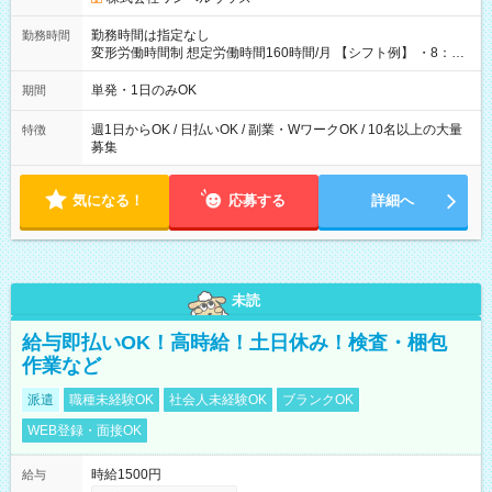
勤務時間は指定なし
勤務時間
変形労働時間制 想定労働時間160時間/月 【シフト例】 ・8：00
～21：00
単発・1日のみOK
期間
週1日からOK / 日払いOK / 副業・WワークOK / 10名以上の大量
特徴
募集
気になる！
応募する
詳細へ
未読
給与即払いOK！高時給！土日休み！検査・梱包
作業など
派遣
職種未経験OK
社会人未経験OK
ブランクOK
WEB登録・面接OK
時給1500円
給与