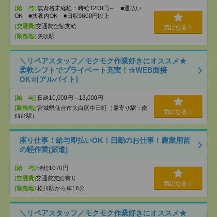
[給 与]
無資格未経験：時給1200円～ ■週払い
OK ■扶養内OK ■日収9600円以上
[交通費]
交通費全額支給
気になる！
[勤務地]
矢吹駅
＼リペアスタッフ／モクモク作業好きにオススメ★
柔軟シフトでプライベート充実！☆WEB面接
OK☆[アルバイト]
[給 与]
日給10,000円～13,000円
[勤務地]
宮城県仙台市太白区中田町（最寄り駅：南
気になる！
仙台駅）
座り仕事！給与即払いOK！日勤のお仕事！農業用苗
の軽作業[派遣]
[給 与]
時給1070円
[交通費]
交通費支給有り
気になる！
[勤務地]
松川駅から車16分
＼リペアスタッフ／モクモク作業好きにオススメ★