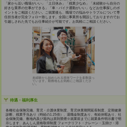
「家から近い職場がいい」「土日休み」「残業少なめ」「未経験から自分の
好きな業界の仕事ができる」「車・バイク通勤がいい」などお仕事探しのポ
イントをご相談ください。ご就業後も、職場での悩みやトラブルについて専
任担当者が完全フォロー致します。全国に事業所を開設しておりますのでお
引越しされた先でもお仕事紹介が可能です。お気軽にご相談ください。
未経験から始められる簡単ワークを多数扱っ
ています。勤務地もお気軽にご相談くださ
い。
待遇・福利厚生
各種社会保険完備、育児・介護休業制度、育児休業期間延長制度、定期健康
診断、残業手当あり（時給の1.25倍）、退職金制度あり、有給休暇あり、社
会保険完備、敷地内及び屋内は原則禁煙※就業前までに就業条件明示書で明
示します、あんしん資格取得制度 フォークリフト・クレーン・玉掛け・溶