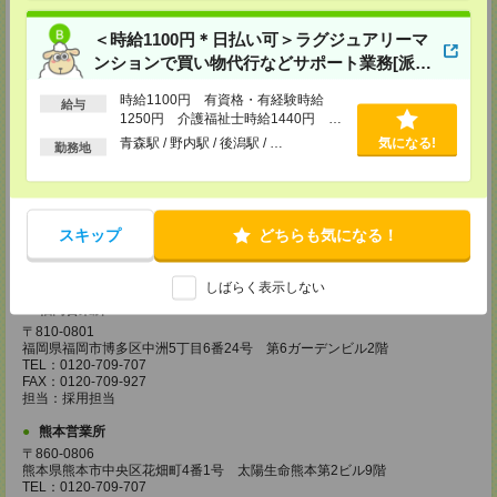
FAX：0120-709-785
担当：採用担当
＜時給1100円＊日払い可＞ラグジュアリーマ
ンションで買い物代行などサポート業務[派
広島営業所
遣]
〒730-0031
時給1100円 有資格・有経験時給
広島県広島市中区紙屋町2丁目1番地22号 広島興銀ビル11階
給与
1250円 介護福祉士時給1440円 ■
TEL：0120-709-707
日払いOK（規定あり）※即日払い不
FAX：0120-934-504
青森駅 / 野内駅 / 後潟駅 / …
気になる!
勤務地
担当：採用担当
可
松山営業所
〒790-0003
愛媛県松山市三番町7丁目1番地21号 ジブラルタ生命松山ビル8階
スキップ
どちらも気になる！
TEL：0120-709-707
FAX：0120-709-890
担当：採用担当
しばらく表示しない
福岡営業所
〒810-0801
福岡県福岡市博多区中洲5丁目6番24号 第6ガーデンビル2階
TEL：0120-709-707
FAX：0120-709-927
担当：採用担当
熊本営業所
〒860-0806
熊本県熊本市中央区花畑町4番1号 太陽生命熊本第2ビル9階
TEL：0120-709-707