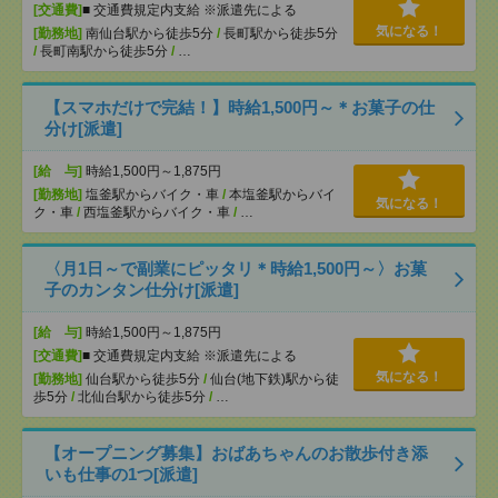
[交通費]
■ 交通費規定内支給 ※派遣先による
気になる！
[勤務地]
南仙台駅から徒歩5分
/
長町駅から徒歩5分
/
長町南駅から徒歩5分
/
…
【スマホだけで完結！】時給1,500円～＊お菓子の仕
分け[派遣]
[給 与]
時給1,500円～1,875円
[勤務地]
塩釜駅からバイク・車
/
本塩釜駅からバイ
気になる！
ク・車
/
西塩釜駅からバイク・車
/
…
〈月1日～で副業にピッタリ＊時給1,500円～〉お菓
子のカンタン仕分け[派遣]
[給 与]
時給1,500円～1,875円
[交通費]
■ 交通費規定内支給 ※派遣先による
気になる！
[勤務地]
仙台駅から徒歩5分
/
仙台(地下鉄)駅から徒
歩5分
/
北仙台駅から徒歩5分
/
…
【オープニング募集】おばあちゃんのお散歩付き添
いも仕事の1つ[派遣]