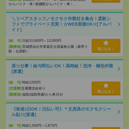
からバイク・車
/
館腰駅からバイク・車
/
…
＼リペアスタッフ／モクモク作業好き集合！柔軟シ
フトでプライベート充実！☆WEB面接OK☆[アルバ
イト]
[給 与]
日給10,000円～13,000円
[勤務地]
宮城県仙台市青葉区台原森林公園（最寄り
気になる！
駅：台原駅）
座り仕事！給与即払いOK！高時給！洗浄・梱包作業
[派遣]
[給 与]
時給1200円
[交通費]
交通費支給有り
気になる！
[勤務地]
福島(福島県)駅から車15分
《単発1日OK！日払い可》＊文房具のモクモクシー
ル貼り[派遣]
[給 与]
時給1,500円～1,875円