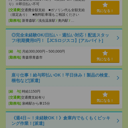
り）※即日払い不可
[交通費]
交通費全額支給 ■ガソリン代も全額支給
気になる！
（規定あり） ■無料駐車場もご相談ください
[勤務地]
新青森駅
/
浅虫温泉駅
/
奥内駅
/
…
◎完全未経験OK/日払い・週払い対応！配送スタッ
フ/初期費用0円！【JCSロジスコ】[アルバイト]
[給 与]
月給300,000円～500,000円
[勤務地]
青森県青森市
気になる！
座り仕事！給与即払いOK！平日休み！製品の検査、
梱包など[派遣]
[給 与]
時給1150円
[交通費]
交通費支給有り
気になる！
[勤務地]
泉崎駅から車15分
《週4日～！未経験OK！》倉庫内でもくもくピッキ
ング作業！[派遣]