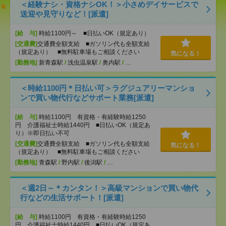
＜経験ナシ・資格ナシOK！＞小さめデイサービスで
送迎や見守りなど！[派遣]
[給 与]
時給1100円～ ■日払いOK（規定あり）
[交通費]
交通費全額支給 ■ガソリン代も全額支給
（規定あり） ■無料駐車場もご相談ください
気になる！
[勤務地]
新青森駅
/
浅虫温泉駅
/
奥内駅
/
…
＜時給1100円＊日払い可＞ラグジュアリーマンショ
ンで買い物代行などサポート業務[派遣]
[給 与]
時給1100円 有資格・有経験時給1250
円 介護福祉士時給1440円 ■日払いOK（規定あ
り）※即日払い不可
[交通費]
交通費全額支給 ■ガソリン代も全額支給
気になる！
（規定あり） ■無料駐車場もご相談ください
[勤務地]
青森駅
/
野内駅
/
後潟駅
/
…
＜週2日～＊カンタン！＞高級マンションで買い物代
行などの生活サポート！[派遣]
[給 与]
時給1100円 有資格・有経験時給1250
円 介護福祉士時給1440円 ■日払いOK（規定あ