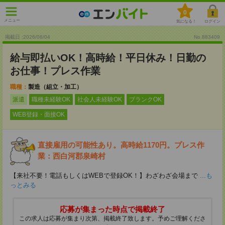
0
メニュー
気になる！
ログイン
掲載日 :2026
/
08
/
04
No.883409
給与即払いOK！高時給！平日休み！日勤の
お仕事！プレス作業
職種：
製造（組立・加工）
派遣
職種未経験OK
社会人未経験OK
ブランクOK
WEB登録・面接OK
直接雇用の可能性あり。高時給1170円。プレス作
業：西白河郡泉崎村
【来社不要！電話もしくはWEBで登録OK！】わざわざ会場まで
...も
っとみる
応募が集まった時点で掲載終了
この求人は応募が集まり次第、掲載終了致します。予めご理解くださ