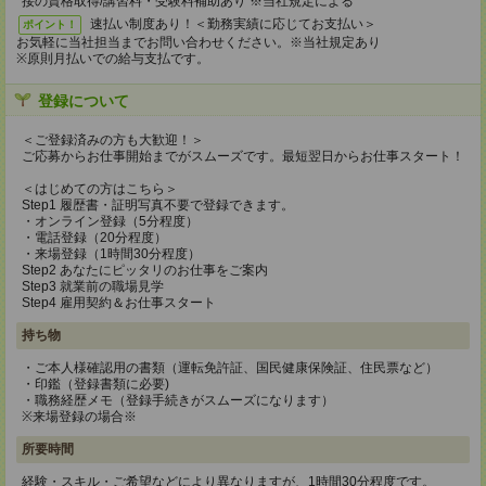
接の資格取得/講習料・受験料補助あり ※当社規定による
速払い制度あり！＜勤務実績に応じてお支払い＞
ポイント！
お気軽に当社担当までお問い合わせください。※当社規定あり
※原則月払いでの給与支払です。
登録について
＜ご登録済みの方も大歓迎！＞
ご応募からお仕事開始までがスムーズです。最短翌日からお仕事スタート！
＜はじめての方はこちら＞
Step1 履歴書・証明写真不要で登録できます。
・オンライン登録（5分程度）
・電話登録（20分程度）
・来場登録（1時間30分程度）
Step2 あなたにピッタリのお仕事をご案内
Step3 就業前の職場見学
Step4 雇用契約＆お仕事スタート
持ち物
・ご本人様確認用の書類（運転免許証、国民健康保険証、住民票など）
・印鑑（登録書類に必要)
・職務経歴メモ（登録手続きがスムーズになります）
※来場登録の場合※
所要時間
経験・スキル・ご希望などにより異なりますが、1時間30分程度です。