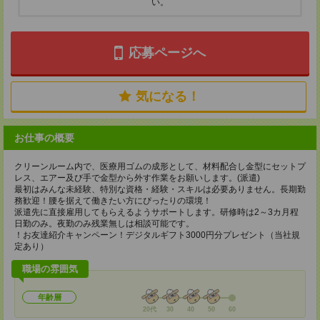
い。
応募ページへ
気になる！
お仕事の概要
クリーンルーム内で、医療用ゴムの成形として、材料配合し金型にセットプ
レス、エアー及び手で金型から外す作業をお願いします。(派遣)
最初はみんな未経験、特別な資格・経験・スキルは必要ありません。長期勤
務歓迎！腰を据えて働きたい方にぴったりの環境！
派遣先に直接雇用してもらえるようサポートします。研修時は2～3カ月程
日勤のみ。夜勤のみ残業無しは相談可能です。
！お友達紹介キャンペーン！デジタルギフト3000円分プレゼント（当社規
定あり）
職場の雰囲気
年齢層
20代
30
40
50
60