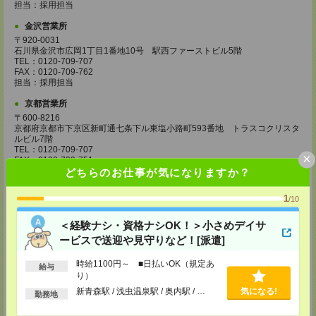
担当：採用担当
金沢営業所
〒920-0031
石川県金沢市広岡1丁目1番地10号 駅西ファーストビル5階
TEL：0120-709-707
FAX：0120-709-762
担当：採用担当
京都営業所
〒600-8216
京都府京都市下京区新町通七条下ル東塩小路町593番地 トラスコクリスタ
ルビル7階
TEL：0120-709-707
×
FAX：0120-709-751
担当：採用担当
どちらのお仕事が気になりますか？
大阪営業所
1
/10
〒530-0017
大阪府大阪市北区角田町8番1号 大阪梅田ツインタワーズ・ノース34階
＜経験ナシ・資格ナシOK！＞小さめデイサ
TEL：0120-995-985
FAX：0120-992-568
ービスで送迎や見守りなど！[派遣]
担当：採用担当
時給1100円～ ■日払いOK（規定あ
給与
神戸営業所
り）
〒650-0044
新青森駅 / 浅虫温泉駅 / 奥内駅 / …
気になる!
兵庫県神戸市中央区東川崎町1丁目3番3号 神戸ハーバーランドセンタービ
勤務地
ル18階
TEL：0120-995-984