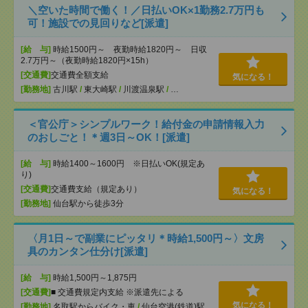
＼空いた時間で働く！／日払いOK×1勤務2.7万円も
可！施設での見回りなど[派遣]
[給 与]
時給1500円～ 夜勤時給1820円～ 日収
2.7万円～（夜勤時給1820円×15h）
[交通費]
交通費全額支給
気になる！
[勤務地]
古川駅
/
東大崎駅
/
川渡温泉駅
/
…
＜官公庁＞シンプルワーク！給付金の申請情報入力
のおしごと！＊週3日～OK！[派遣]
[給 与]
時給1400～1600円 ※日払いOK(規定あ
り)
[交通費]
交通費支給（規定あり）
気になる！
[勤務地]
仙台駅から徒歩3分
〈月1日～で副業にピッタリ＊時給1,500円～〉文房
具のカンタン仕分け[派遣]
[給 与]
時給1,500円～1,875円
[交通費]
■ 交通費規定内支給 ※派遣先による
気になる！
[勤務地]
名取駅からバイク・車
/
仙台空港(鉄道)駅