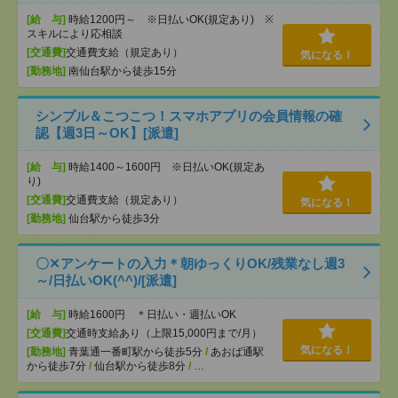
[給 与]
時給1200円～ ※日払いOK(規定あり) ※
スキルにより応相談
[交通費]
交通費支給（規定あり）
気になる！
[勤務地]
南仙台駅から徒歩15分
シンプル＆こつこつ！スマホアプリの会員情報の確
認【週3日～OK】[派遣]
[給 与]
時給1400～1600円 ※日払いOK(規定あ
り)
[交通費]
交通費支給（規定あり）
気になる！
[勤務地]
仙台駅から徒歩3分
〇✕アンケートの入力＊朝ゆっくりOK/残業なし週3
～/日払いOK(^^)/[派遣]
[給 与]
時給1600円 ＊日払い・週払いOK
[交通費]
交通時支給あり（上限15,000円まで/月）
気になる！
[勤務地]
青葉通一番町駅から徒歩5分
/
あおば通駅
から徒歩7分
/
仙台駅から徒歩8分
/
…