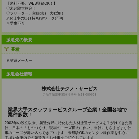
【来社不要、WEB登録OK！】
〇未経験大歓迎！
〇フリーター、主婦(夫) 大歓迎！
※お仕事の掛け持ち(Wワーク)不可
※学生不可
派遣先の概要
業種
素材系メーカー
派遣会社情報
株式会社テクノ・サービス
労働者派遣事業許可番号:派13-080693
業界大手スタッフサービスグループ企業！全国各地で
案件多数！
2003年の設立以来、製造分野に特化した人材派遣サービスを手がけてきた当
社。日本の「ものづくり」現場のニーズ拡大に伴い、当社にもさまざまな仕
事のニーズが舞い込んできています。未経験OKのカンタン軽作業を中心に、
工場や倉庫内での製造系のお仕事をご紹介しています。