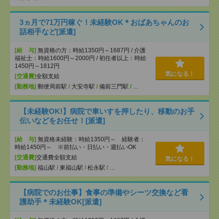
3ヵ月で71万円稼ぐ！未経験OK＊おばあちゃんのお
話相手など[派遣]
[給 与]
無資格の方：時給1350円～1687円 / 介護
福祉士：時給1600円～2000円 / 初任者以上：時給
1450円～1812円
気になる！
[交通費]
全額支給
[勤務地]
郵便局前駅
/
大安寺駅
/
備前三門駅
/
…
【未経験OK!】病院で車いすを押したり、移動のお手
伝いなどをお任せ！[派遣]
[給 与]
無資格未経験：時給1350円～ 経験者：
時給1450円～ ※前払い・日払い・週払いOK
[交通費]
交通費全額支給
気になる！
[勤務地]
福山駅
/
東福山駅
/
松永駅
/
…
【病院でのお仕事】食事の準備やシーツ交換など看
護助手＊未経験OK[派遣]