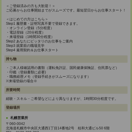
＜ご登録済みの方も大歓迎！＞
ご応募からお仕事開始までがスムーズです。最短翌日からお仕事スタート！
＜はじめての方はこちら＞
Step1 履歴書・証明写真不要で登録できます。
・オンライン登録（5分程度）
・電話登録（20分程度）
・来場登録（1時間30分程度）
Step2 あなたにピッタリのお仕事をご案内
Step3 就業前の職場見学
Step4 雇用契約＆お仕事スタート
持ち物
・ご本人様確認用の書類（運転免許証、国民健康保険証、住民票など）
・印鑑（登録書類に必要)
・職務経歴メモ（登録手続きがスムーズになります）
※来場登録の場合※
所要時間
経験・スキル・ご希望などにより異なりますが、1時間30分程度です。
登録場所
札幌営業所
〒060-0042
北海道札幌市中央区大通西1丁目14番地2号 桂和大通ビル50 6階