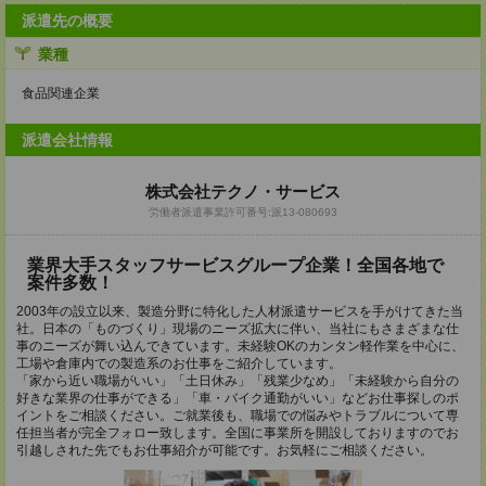
派遣先の概要
業種
食品関連企業
派遣会社情報
株式会社テクノ・サービス
労働者派遣事業許可番号:派13-080693
業界大手スタッフサービスグループ企業！全国各地で
案件多数！
2003年の設立以来、製造分野に特化した人材派遣サービスを手がけてきた当
社。日本の「ものづくり」現場のニーズ拡大に伴い、当社にもさまざまな仕
事のニーズが舞い込んできています。未経験OKのカンタン軽作業を中心に、
工場や倉庫内での製造系のお仕事をご紹介しています。
「家から近い職場がいい」「土日休み」「残業少なめ」「未経験から自分の
好きな業界の仕事ができる」「車・バイク通勤がいい」などお仕事探しのポ
イントをご相談ください。ご就業後も、職場での悩みやトラブルについて専
任担当者が完全フォロー致します。全国に事業所を開設しておりますのでお
引越しされた先でもお仕事紹介が可能です。お気軽にご相談ください。