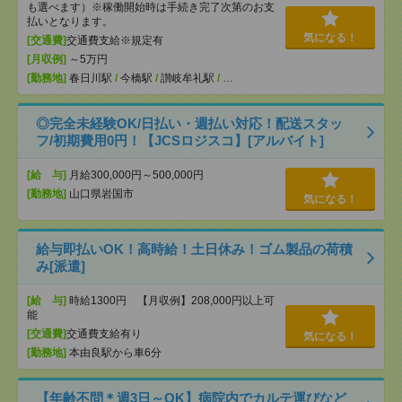
も選べます）※稼働開始時は手続き完了次第のお支
払いとなります。
気になる！
[交通費]
交通費支給※規定有
[月収例]
～5万円
[勤務地]
春日川駅
/
今橋駅
/
讃岐牟礼駅
/
…
◎完全未経験OK/日払い・週払い対応！配送スタッ
フ/初期費用0円！【JCSロジスコ】[アルバイト]
[給 与]
月給300,000円～500,000円
[勤務地]
山口県岩国市
気になる！
給与即払いOK！高時給！土日休み！ゴム製品の荷積
み[派遣]
[給 与]
時給1300円 【月収例】208,000円以上可
能
[交通費]
交通費支給有り
気になる！
[勤務地]
本由良駅から車6分
【年齢不問＊週3日～OK】病院内でカルテ運びなど