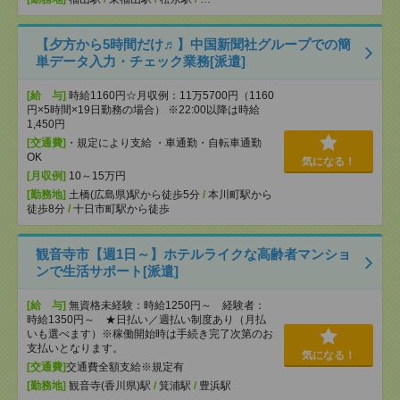
【夕方から5時間だけ♬】中国新聞社グループでの簡
単データ入力・チェック業務[派遣]
[給 与]
時給1160円☆月収例：11万5700円（1160
円×5時間×19日勤務の場合） ※22:00以降は時給
1,450円
[交通費]
・規定により支給 ・車通勤・自転車通勤
OK
気になる！
[月収例]
10～15万円
[勤務地]
土橋(広島県)駅から徒歩5分
/
本川町駅から
徒歩8分
/
十日市町駅から徒歩
観音寺市【週1日～】ホテルライクな高齢者マンショ
ンで生活サポート[派遣]
[給 与]
無資格未経験：時給1250円～ 経験者：
時給1350円～ ★日払い／週払い制度あり（月払
いも選べます）※稼働開始時は手続き完了次第のお
支払いとなります。
気になる！
[交通費]
交通費全額支給※規定有
[勤務地]
観音寺(香川県)駅
/
箕浦駅
/
豊浜駅