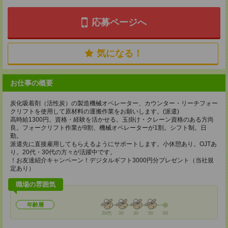
応募ページへ
気になる！
お仕事の概要
炭化吸着剤（活性炭）の製造機械オペレーター、カウンター・リーチフォー
クリフトを使用して原材料の運搬作業をお願いします。(派遣)
高時給1300円。資格・経験を活かせる。玉掛け・クレーン資格のある方尚
良。フォークリフト作業が9割、機械オペレーターが1割。シフト制。日
勤。
派遣先に直接雇用してもらえるようにサポートします。小休憩あり。OJTあ
り。20代・30代の方々が活躍中です。
！お友達紹介キャンペーン！デジタルギフト3000円分プレゼント（当社規
定あり）
職場の雰囲気
年齢層
20代
30
40
50
60