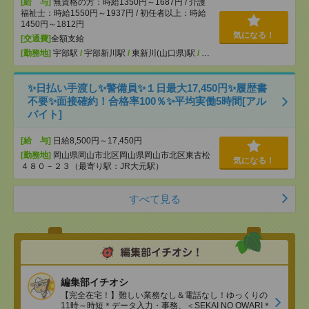
[給 与]
無資格の方：時給1350円～1687円 / 介護
福祉士：時給1550円～1937円 / 初任者以上：時給
1450円～1812円
気になる！
[交通費]
全額支給
[勤務地]
宇部駅
/
宇部新川駅
/
東新川(山口県)駅
/
…
✨日払い手渡し✨警備員✨１日最大17,450円✨履歴書
不要✨面接確約！合格率100％✨平均実働5時間[アル
バイト]
[給 与]
日給8,500円～17,450円
[勤務地]
岡山県岡山市北区岡山県岡山市北区東古松
気になる！
４８０－２３（最寄り駅：JR大元駅）
すべて見る
編集部イチオシ
【完全在宅！】難しい業務なし＆電話なし！ゆっくりの
11時～時短＊データ入力・事務、＜SEKAI NO OWARI＊