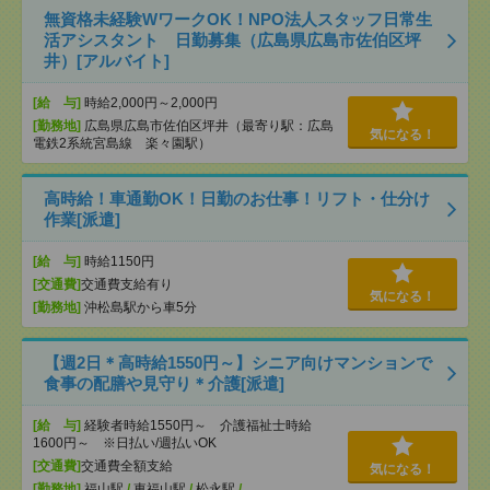
無資格未経験WワークOK！NPO法人スタッフ日常生
活アシスタント 日勤募集（広島県広島市佐伯区坪
井）[アルバイト]
[給 与]
時給2,000円～2,000円
[勤務地]
広島県広島市佐伯区坪井（最寄り駅：広島
気になる！
電鉄2系統宮島線 楽々園駅）
高時給！車通勤OK！日勤のお仕事！リフト・仕分け
作業[派遣]
[給 与]
時給1150円
[交通費]
交通費支給有り
気になる！
[勤務地]
沖松島駅から車5分
【週2日＊高時給1550円～】シニア向けマンションで
食事の配膳や見守り＊介護[派遣]
[給 与]
経験者時給1550円～ 介護福祉士時給
1600円～ ※日払い/週払いOK
[交通費]
交通費全額支給
気になる！
[勤務地]
福山駅
/
東福山駅
/
松永駅
/
…