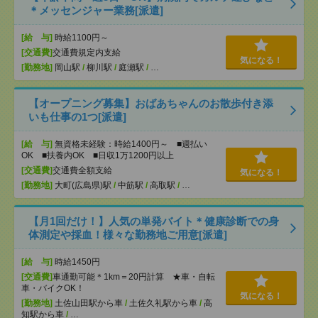
＊メッセンジャー業務[派遣]
[給 与]
時給1100円～
[交通費]
交通費規定内支給
気になる！
[勤務地]
岡山駅
/
柳川駅
/
庭瀬駅
/
…
【オープニング募集】おばあちゃんのお散歩付き添
いも仕事の1つ[派遣]
[給 与]
無資格未経験：時給1400円～ ■週払い
OK ■扶養内OK ■日収1万1200円以上
[交通費]
交通費全額支給
気になる！
[勤務地]
大町(広島県)駅
/
中筋駅
/
高取駅
/
…
【月1回だけ！】人気の単発バイト＊健康診断での身
体測定や採血！様々な勤務地ご用意[派遣]
[給 与]
時給1450円
[交通費]
車通勤可能＊1km＝20円計算 ★車・自転
車・バイクOK！
気になる！
[勤務地]
土佐山田駅から車
/
土佐久礼駅から車
/
高
知駅から車
/
…