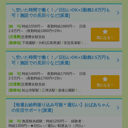
＼空いた時間で働く！／日払いOK×1勤務2.8万円も
可！施設での見回りなど[派遣]
[給 与]
時給1550円～ 夜勤時給1880円～ 日収
2.8万円～（夜勤時給1880円×15h）
[交通費]
交通費全額支給
気になる！
[勤務地]
下祇園駅
/
大町(広島県)駅
/
安芸長束駅
/
…
＼空いた時間で働く！／日払いOK×1勤務2.5万円も
可！施設での見回りなど[派遣]
[給 与]
時給1400円～ 夜勤時給1700円～ 日収
2.5万円～（夜勤時給1700円×15h）
[交通費]
交通費全額支給
気になる！
[勤務地]
松山市駅駅
/
三津浜駅
/
道後公園駅
/
…
【毎週お給料振り込み可能＊週払い】おばあちゃん
の生活サポート[派遣]
[給 与]
無資格未経験：時給1250円～ 経験者：
時給1350円～★日払い／週払い制度あり（月払い