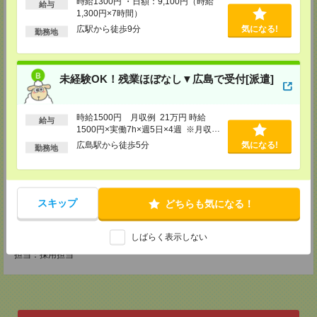
TEL：0120-709-707
時給1300円 ・日額：9,100円（時給
給与
FAX：0120-934-504
1,300円×7時間）
担当：採用担当
広駅から徒歩9分
気になる!
勤務地
松山営業所
〒790-0003
愛媛県松山市三番町7丁目1番地21号 ジブラルタ生命松山ビル8階
未経験OK！残業ほぼなし▼広島で受付[派遣]
TEL：0120-709-707
FAX：0120-709-890
担当：採用担当
時給1500円 月収例 21万円 時給
福岡営業所
給与
1500円×実働7h×週5日×4週 ※月収例
〒810-0801
を保証するものではありません。※給
広島駅から徒歩5分
気になる!
福岡県福岡市博多区中洲5丁目6番24号 第6ガーデンビル2階
勤務地
与即受取りサービス利用可（利用条件
TEL：0120-709-707
有）
FAX：0120-709-927
担当：採用担当
熊本営業所
スキップ
どちらも気になる！
〒860-0806
熊本県熊本市中央区花畑町4番1号 太陽生命熊本第2ビル9階
TEL：0120-709-707
しばらく表示しない
FAX：0120-934-611
担当：採用担当