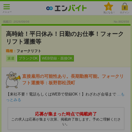
0
メニュー
気になる！
ログイン
掲載日 :2026
/
08
/
06
No.882658
高時給！平日休み！日勤のお仕事！フォーク
リフト運搬等
職種：
フォークリフト
派遣
ブランクOK
WEB登録・面接OK
直接雇用の可能性あり。長期勤務可能。フォークリ
フト運搬等：板野郡松茂町
【来社不要！電話もしくはWEBで登録OK！】わざわざ会場まで
...も
っとみる
応募が集まった時点で掲載終了
この求人は応募が集まり次第、掲載終了致します。予めご理解くださ
い。