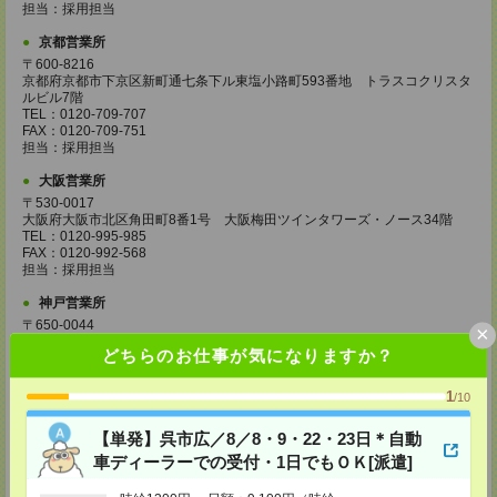
担当：採用担当
京都営業所
〒600-8216
京都府京都市下京区新町通七条下ル東塩小路町593番地 トラスコクリスタ
ルビル7階
TEL：0120-709-707
FAX：0120-709-751
担当：採用担当
大阪営業所
〒530-0017
大阪府大阪市北区角田町8番1号 大阪梅田ツインタワーズ・ノース34階
TEL：0120-995-985
FAX：0120-992-568
担当：採用担当
神戸営業所
〒650-0044
×
兵庫県神戸市中央区東川崎町1丁目3番3号 神戸ハーバーランドセンタービ
どちらのお仕事が気になりますか？
ル18階
TEL：0120-995-984
FAX：0120-709-785
1
/10
担当：採用担当
【単発】呉市広／8／8・9・22・23日＊自動
広島営業所
車ディーラーでの受付・1日でもＯＫ[派遣]
〒730-0031
広島県広島市中区紙屋町2丁目1番地22号 広島興銀ビル11階