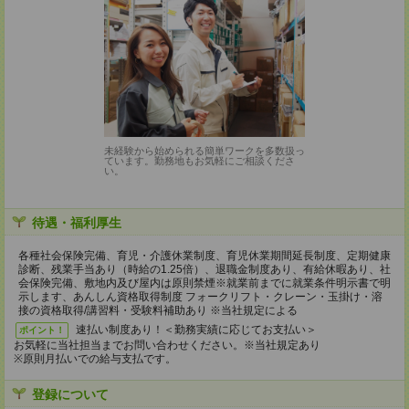
未経験から始められる簡単ワークを多数扱っ
ています。勤務地もお気軽にご相談くださ
い。
待遇・福利厚生
各種社会保険完備、育児・介護休業制度、育児休業期間延長制度、定期健康
診断、残業手当あり（時給の1.25倍）、退職金制度あり、有給休暇あり、社
会保険完備、敷地内及び屋内は原則禁煙※就業前までに就業条件明示書で明
示します、あんしん資格取得制度 フォークリフト・クレーン・玉掛け・溶
接の資格取得/講習料・受験料補助あり ※当社規定による
速払い制度あり！＜勤務実績に応じてお支払い＞
ポイント！
お気軽に当社担当までお問い合わせください。※当社規定あり
※原則月払いでの給与支払です。
登録について