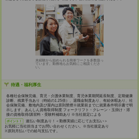
未経験から始められる簡単ワークを多数扱っ
ています。勤務地もお気軽にご相談くださ
い。
待遇・福利厚生
各種社会保険完備、育児・介護休業制度、育児休業期間延長制度、定期健康
診断、残業手当あり（時給の1.25倍）、退職金制度あり、有給休暇あり、社
会保険完備、敷地内及び屋内は原則禁煙※就業前までに就業条件明示書で明
示します、あんしん資格取得制度 フォークリフト・クレーン・玉掛け・溶
接の資格取得/講習料・受験料補助あり ※当社規定による
速払い制度あり！＜勤務実績に応じてお支払い＞
ポイント！
お気軽に当社担当までお問い合わせください。※当社規定あり
※原則月払いでの給与支払です。