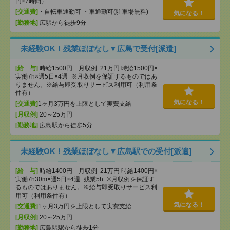
円×7時間）
[交通費]
・自転車通勤可 ・車通勤可(駐車場無料)
気になる！
[勤務地]
広駅から徒歩9分
未経験OK！残業ほぼなし▼広島で受付[派遣]
[給 与]
時給1500円 月収例 21万円 時給1500円×
実働7h×週5日×4週 ※月収例を保証するものではあ
りません。※給与即受取りサービス利用可（利用条
件有）
気になる！
[交通費]
1ヶ月3万円を上限として実費支給
[月収例]
20～25万円
[勤務地]
広島駅から徒歩5分
未経験OK！残業ほぼなし▼広島駅での受付[派遣]
[給 与]
時給1400円 月収例 21万円 時給1400円×
実働7h30m×週5日×4週+残業5h ※月収例を保証す
るものではありません。※給与即受取りサービス利
用可（利用条件有）
気になる！
[交通費]
1ヶ月3万円を上限として実費支給
[月収例]
20～25万円
[勤務地]
広島駅駅から徒歩1分