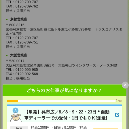
TEL：0120-709-707
FAX：0120-709-762
担当：採用担当
京都営業所
〒600-8216
京都府京都市下京区新町通七条下ル東塩小路町593番地 トラスコクリスタ
ルビル7階
TEL：0120-709-707
FAX：0120-709-751
担当：採用担当
大阪営業所
〒530-0017
大阪府大阪市北区角田町8番1号 大阪梅田ツインタワーズ・ノース34階
TEL：0120-995-985
FAX：0120-992-568
担当：採用担当
×
神戸営業所
どちらのお仕事が気になりますか？
〒650-0044
兵庫県神戸市中央区東川崎町1丁目3番3号 神戸ハーバーランドセンタービ
1
/10
ル18階
TEL：0120-995-984
FAX：0120-709-785
【単発】呉市広／8／8・9・22・23日＊自動
担当：採用担当
車ディーラーでの受付・1日でもＯＫ[派遣]
広島営業所
時給1300円 ・日額：9,100円（時給
〒730-0031
給与