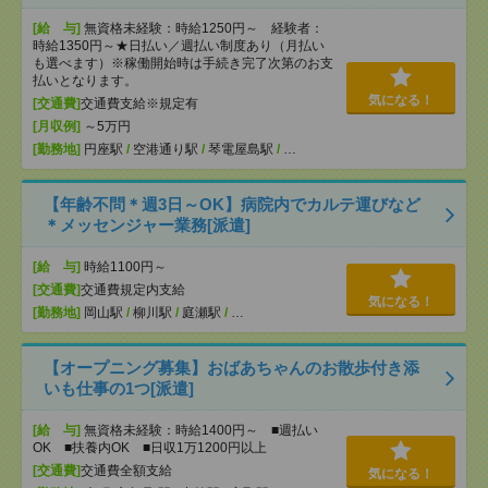
[給 与]
無資格未経験：時給1250円～ 経験者：
時給1350円～★日払い／週払い制度あり（月払い
も選べます）※稼働開始時は手続き完了次第のお支
払いとなります。
気になる！
[交通費]
交通費支給※規定有
[月収例]
～5万円
[勤務地]
円座駅
/
空港通り駅
/
琴電屋島駅
/
…
【年齢不問＊週3日～OK】病院内でカルテ運びなど
＊メッセンジャー業務[派遣]
[給 与]
時給1100円～
[交通費]
交通費規定内支給
気になる！
[勤務地]
岡山駅
/
柳川駅
/
庭瀬駅
/
…
【オープニング募集】おばあちゃんのお散歩付き添
いも仕事の1つ[派遣]
[給 与]
無資格未経験：時給1400円～ ■週払い
OK ■扶養内OK ■日収1万1200円以上
[交通費]
交通費全額支給
気になる！