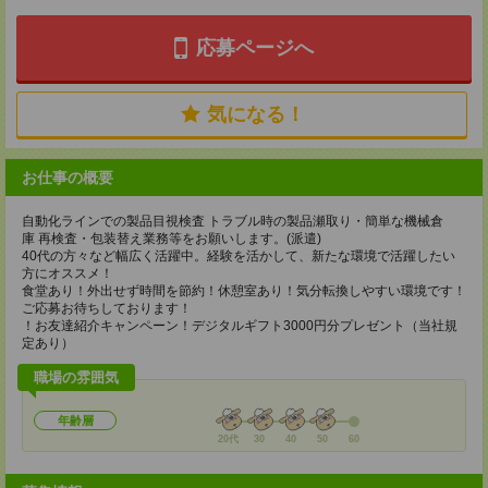
応募ページへ
気になる！
お仕事の概要
自動化ラインでの製品目視検査 トラブル時の製品瀬取り・簡単な機械倉
庫 再検査・包装替え業務等をお願いします。(派遣)
40代の方々など幅広く活躍中。経験を活かして、新たな環境で活躍したい
方にオススメ！
食堂あり！外出せず時間を節約！休憩室あり！気分転換しやすい環境です！
ご応募お待ちしております！
！お友達紹介キャンペーン！デジタルギフト3000円分プレゼント（当社規
定あり）
職場の雰囲気
年齢層
20代
30
40
50
60