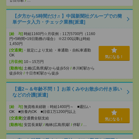
廿日市駅
/
…
【夕方から5時間だけ♬】中国新聞社グループでの簡
単データ入力・チェック業務[派遣]
[給 与]
時給1160円☆月収例：11万5700円（1160
円×5時間×19日勤務の場合） ※22:00以降は時給
1,450円
[交通費]
・規定により支給 ・車通勤・自転車通勤
OK
気になる！
[月収例]
10～15万円
[勤務地]
土橋(広島県)駅から徒歩5分
/
本川町駅から
徒歩8分
/
十日市町駅から徒歩
【週2～＆年齢不問！】お茶くみやお散歩の付き添い
などの介護[派遣]
[給 与]
無資格未経験：時給1400円～ ■週払い
OK ■扶養内OK ■日収1万1200円以上
[交通費]
交通費全額支給
気になる！
[勤務地]
安芸長束駅
/
梅林(広島県)駅
/
伴駅
/
…