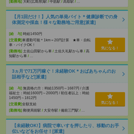
[勤務地]
大町(広島県)駅
/
中筋駅
/
高取駅
/
…
【月1回だけ！】人気の単発バイト＊健康診断での身
体測定や採血！様々な勤務地ご用意[派遣]
[給 与]
時給1450円
[交通費]
車通勤可能＊1km＝20円計算 ★車・自転
車・バイクOK！
気になる！
[勤務地]
土佐山田駅から車
/
土佐久礼駅から車
/
高
知駅から車
/
…
3ヵ月で71万円稼ぐ！未経験OK＊おばあちゃんのお
話相手など[派遣]
[給 与]
無資格の方：時給1350円～1687円 / 介護
福祉士：時給1600円～2000円 / 初任者以上：時給
1450円～1812円
気になる！
[交通費]
全額支給
[勤務地]
郵便局前駅
/
大安寺駅
/
備前三門駅
/
…
【未経験OK!】病院で車いすを押したり、移動のお手
伝いなどをお任せ！[派遣]