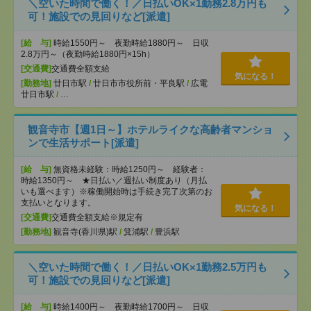
＼空いた時間で働く！／日払いOK×1勤務2.8万円も
可！施設での見回りなど[派遣]
[給 与]
時給1550円～ 夜勤時給1880円～ 日収
2.8万円～（夜勤時給1880円×15h）
[交通費]
交通費全額支給
気になる！
[勤務地]
廿日市駅
/
廿日市市役所前・平良駅
/
広電
廿日市駅
/
…
観音寺市【週1日～】ホテルライクな高齢者マンショ
ンで生活サポート[派遣]
[給 与]
無資格未経験：時給1250円～ 経験者：
時給1350円～ ★日払い／週払い制度あり（月払
いも選べます）※稼働開始時は手続き完了次第のお
支払いとなります。
気になる！
[交通費]
交通費全額支給※規定有
[勤務地]
観音寺(香川県)駅
/
箕浦駅
/
豊浜駅
＼空いた時間で働く！／日払いOK×1勤務2.5万円も
可！施設での見回りなど[派遣]
[給 与]
時給1400円～ 夜勤時給1700円～ 日収