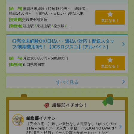
[給 与]
無資格未経験：時給1350円～ 経験者：
時給1450円～ ※前払い・日払い・週払いOK
[交通費]
交通費全額支給
気になる！
[勤務地]
福山駅
/
東福山駅
/
松永駅
/
…
◎完全未経験OK/日払い・週払い対応！配送スタッ
フ/初期費用0円！【JCSロジスコ】[アルバイト]
[給 与]
月給300,000円～500,000円
[勤務地]
山口県岩国市
気になる！
すべて見る
編集部イチオシ
【完全在宅！】難しい業務なし＆電話なし！ゆっくりの
11時～時短＊データ入力・事務、＜SEKAI NO OWARI＊
8月15日・16日＞ドーム公演のサポートバイトなど