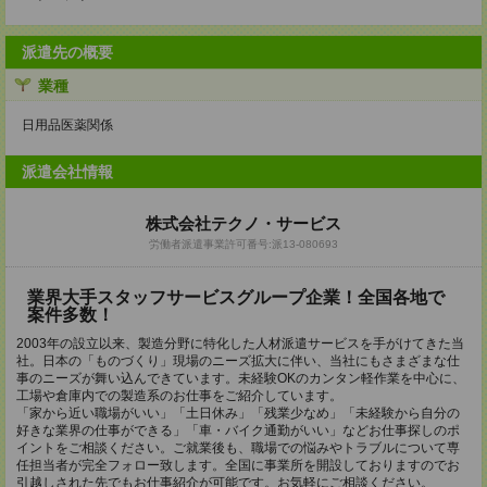
派遣先の概要
業種
日用品医薬関係
派遣会社情報
株式会社テクノ・サービス
労働者派遣事業許可番号:派13-080693
業界大手スタッフサービスグループ企業！全国各地で
案件多数！
2003年の設立以来、製造分野に特化した人材派遣サービスを手がけてきた当
社。日本の「ものづくり」現場のニーズ拡大に伴い、当社にもさまざまな仕
事のニーズが舞い込んできています。未経験OKのカンタン軽作業を中心に、
工場や倉庫内での製造系のお仕事をご紹介しています。
「家から近い職場がいい」「土日休み」「残業少なめ」「未経験から自分の
好きな業界の仕事ができる」「車・バイク通勤がいい」などお仕事探しのポ
イントをご相談ください。ご就業後も、職場での悩みやトラブルについて専
任担当者が完全フォロー致します。全国に事業所を開設しておりますのでお
引越しされた先でもお仕事紹介が可能です。お気軽にご相談ください。