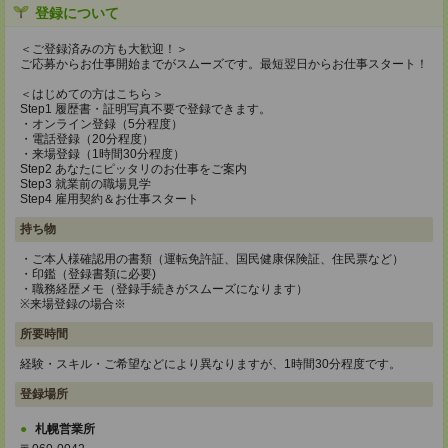
登録について
＜ご登録済みの方も大歓迎！＞
ご応募からお仕事開始までがスムーズです。最短翌日からお仕事スタート！
＜はじめての方はこちら＞
Step1 履歴書・証明写真不要で登録できます。
・オンライン登録（5分程度）
・電話登録（20分程度）
・来場登録（1時間30分程度）
Step2 あなたにピッタリのお仕事をご案内
Step3 就業前の職場見学
Step4 雇用契約＆お仕事スタート
持ち物
・ご本人様確認用の書類（運転免許証、国民健康保険証、住民票など）
・印鑑（登録書類に必要)
・職務経歴メモ（登録手続きがスムーズになります）
※来場登録の場合※
所要時間
経験・スキル・ご希望などにより異なりますが、1時間30分程度です。
登録場所
札幌営業所