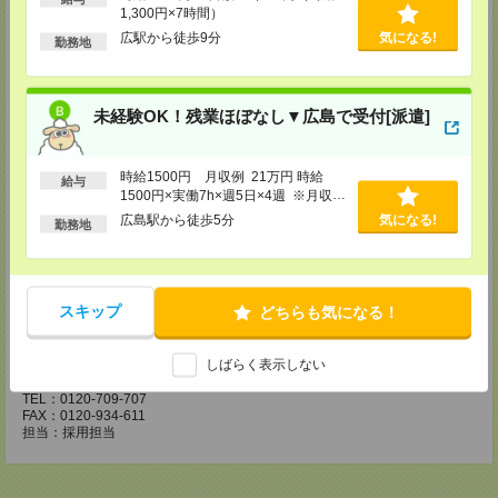
1,300円×7時間）
広島県広島市中区紙屋町2丁目1番地22号 広島興銀ビル11階
TEL：0120-709-707
広駅から徒歩9分
気になる!
勤務地
FAX：0120-934-504
担当：採用担当
松山営業所
未経験OK！残業ほぼなし▼広島で受付[派遣]
〒790-0003
愛媛県松山市三番町7丁目1番地21号 ジブラルタ生命松山ビル8階
TEL：0120-709-707
FAX：0120-709-890
時給1500円 月収例 21万円 時給
給与
担当：採用担当
1500円×実働7h×週5日×4週 ※月収例
を保証するものではありません。※給
広島駅から徒歩5分
気になる!
福岡営業所
勤務地
与即受取りサービス利用可（利用条件
〒810-0801
有）
福岡県福岡市博多区中洲5丁目6番24号 第6ガーデンビル2階
TEL：0120-709-707
FAX：0120-709-927
スキップ
担当：採用担当
どちらも気になる！
熊本営業所
しばらく表示しない
〒860-0806
熊本県熊本市中央区花畑町4番1号 太陽生命熊本第2ビル9階
TEL：0120-709-707
FAX：0120-934-611
担当：採用担当