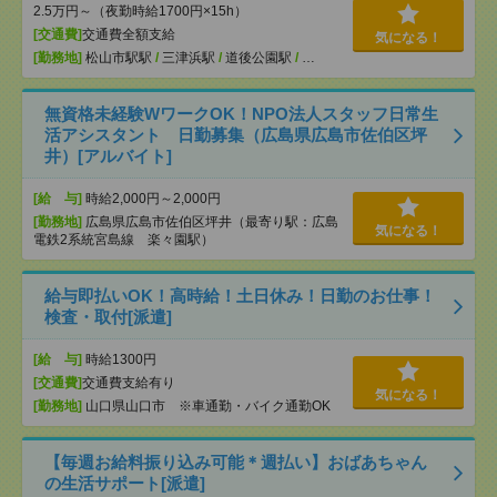
2.5万円～（夜勤時給1700円×15h）
[交通費]
交通費全額支給
気になる！
[勤務地]
松山市駅駅
/
三津浜駅
/
道後公園駅
/
…
無資格未経験WワークOK！NPO法人スタッフ日常生
活アシスタント 日勤募集（広島県広島市佐伯区坪
井）[アルバイト]
[給 与]
時給2,000円～2,000円
[勤務地]
広島県広島市佐伯区坪井（最寄り駅：広島
気になる！
電鉄2系統宮島線 楽々園駅）
給与即払いOK！高時給！土日休み！日勤のお仕事！
検査・取付[派遣]
[給 与]
時給1300円
[交通費]
交通費支給有り
気になる！
[勤務地]
山口県山口市 ※車通勤・バイク通勤OK
【毎週お給料振り込み可能＊週払い】おばあちゃん
の生活サポート[派遣]