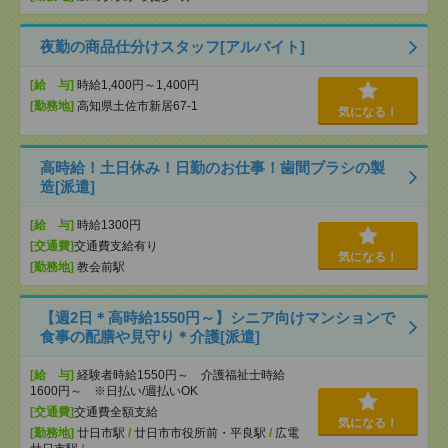
夜勤の商品仕分けスタッフ[アルバイト]
[給 与]
時給1,400円～1,400円
[勤務地]
高知県土佐市新居67-1
気になる！
高時給！土日休み！日勤のお仕事！歯間ブラシの製
造[派遣]
[給 与]
時給1300円
[交通費]
交通費支給有り
気になる！
[勤務地]
教会前駅
【週2日＊高時給1550円～】シニア向けマンションで
食事の配膳や見守り＊介護[派遣]
[給 与]
経験者時給1550円～ 介護福祉士時給
1600円～ ※日払い/週払いOK
[交通費]
交通費全額支給
気になる！
[勤務地]
廿日市駅
/
廿日市市役所前・平良駅
/
広電