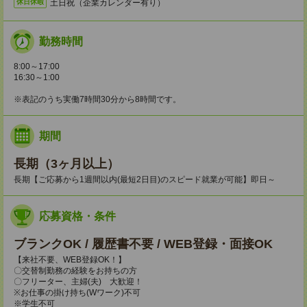
土日祝（企業カレンダー有り）
休日休暇
勤務時間
8:00～17:00
16:30～1:00
※表記のうち実働7時間30分から8時間です。
期間
長期（3ヶ月以上）
長期【ご応募から1週間以内(最短2日目)のスピード就業が可能】即日～
応募資格・条件
ブランクOK / 履歴書不要 / WEB登録・面接OK
【来社不要、WEB登録OK！】
〇交替制勤務の経験をお持ちの方
〇フリーター、主婦(夫) 大歓迎！
※お仕事の掛け持ち(Wワーク)不可
※学生不可