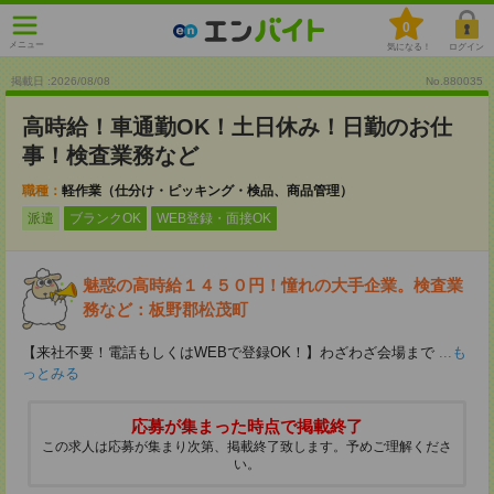
0
メニュー
気になる！
ログイン
掲載日 :2026
/
08
/
08
No.880035
高時給！車通勤OK！土日休み！日勤のお仕
事！検査業務など
職種：
軽作業（仕分け・ピッキング・検品、商品管理）
派遣
ブランクOK
WEB登録・面接OK
魅惑の高時給１４５０円！憧れの大手企業。検査業
務など：板野郡松茂町
【来社不要！電話もしくはWEBで登録OK！】わざわざ会場まで
...も
っとみる
応募が集まった時点で掲載終了
この求人は応募が集まり次第、掲載終了致します。予めご理解くださ
い。