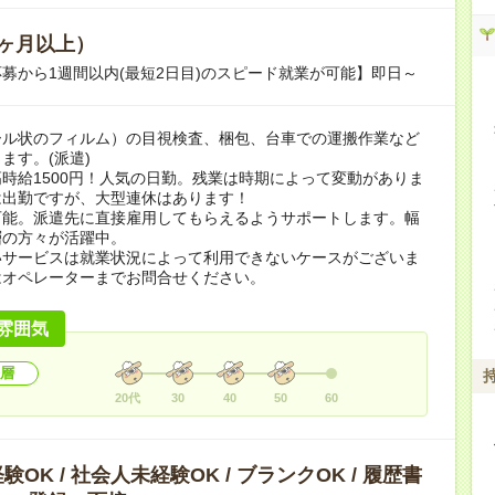
ヶ月以上）
募から1週間以内(最短2日目)のスピード就業が可能】即日～
ール状のフィルム）の目視検査、梱包、台車での運搬作業など
ます。(派遣)
時給1500円！人気の日勤。残業は時期によって変動がありま
は出勤ですが、大型連休はあります！
可能。派遣先に直接雇用してもらえるようサポートします。幅
層の方々が活躍中。
いサービスは就業状況によって利用できないケースがございま
はオペレーターまでお問合せください。
雰囲気
層
20代
30
40
50
60
OK / 社会人未経験OK / ブランクOK / 履歴書