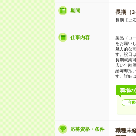
期間
長期（3
長期【ご応
仕事内容
製品（ロ
をお願いし
魅力的な高
す。祝日
長期就業
広い年齢
給与即払
す。詳細
職場の
年齢
応募資格・条件
職種未経験