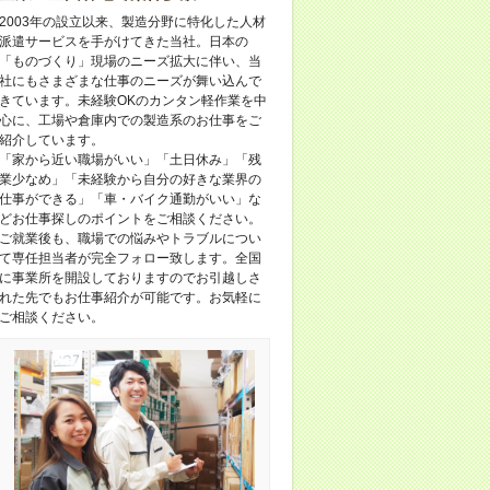
2003年の設立以来、製造分野に特化した人材
派遣サービスを手がけてきた当社。日本の
「ものづくり」現場のニーズ拡大に伴い、当
社にもさまざまな仕事のニーズが舞い込んで
きています。未経験OKのカンタン軽作業を中
心に、工場や倉庫内での製造系のお仕事をご
紹介しています。
「家から近い職場がいい」「土日休み」「残
業少なめ」「未経験から自分の好きな業界の
仕事ができる」「車・バイク通勤がいい」な
どお仕事探しのポイントをご相談ください。
ご就業後も、職場での悩みやトラブルについ
て専任担当者が完全フォロー致します。全国
に事業所を開設しておりますのでお引越しさ
れた先でもお仕事紹介が可能です。お気軽に
ご相談ください。