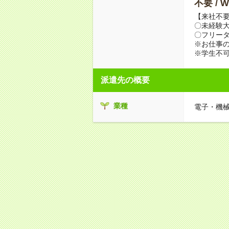
不要 /
【来社不要
〇未経験
〇フリータ
※お仕事の
※学生不
派遣先の概要
業種
電子・機