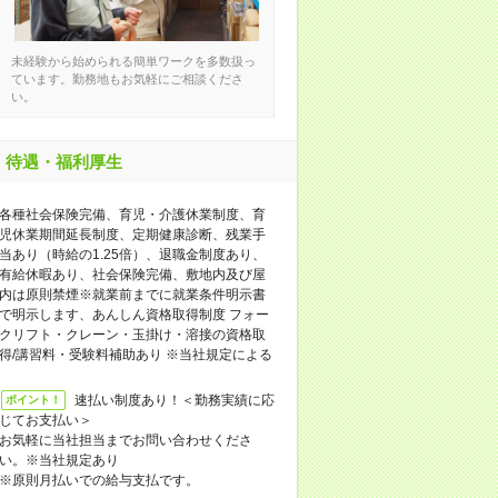
未経験から始められる簡単ワークを多数扱っ
ています。勤務地もお気軽にご相談くださ
い。
待遇・福利厚生
各種社会保険完備、育児・介護休業制度、育
児休業期間延長制度、定期健康診断、残業手
当あり（時給の1.25倍）、退職金制度あり、
有給休暇あり、社会保険完備、敷地内及び屋
内は原則禁煙※就業前までに就業条件明示書
で明示します、あんしん資格取得制度 フォー
クリフト・クレーン・玉掛け・溶接の資格取
得/講習料・受験料補助あり ※当社規定による
速払い制度あり！＜勤務実績に応
ポイント！
じてお支払い＞
お気軽に当社担当までお問い合わせくださ
い。※当社規定あり
※原則月払いでの給与支払です。