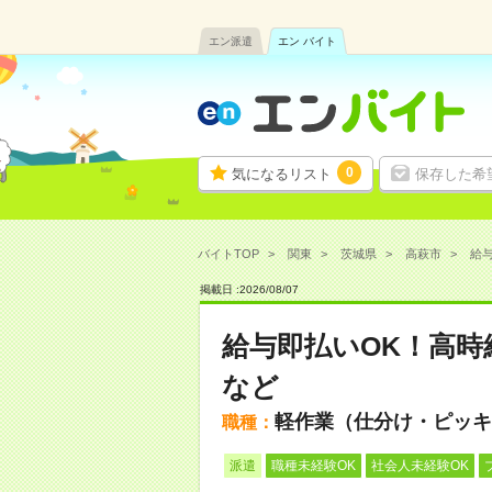
エン派遣
エン バイト
0
気になるリスト
保存した希
バイトTOP
関東
茨城県
高萩市
給与
掲載日 :
2026
/
08
/
07
給与即払いOK！高時
など
軽作業（仕分け・ピッキ
職種：
派遣
職種未経験OK
社会人未経験OK