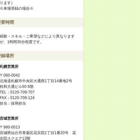
ります）
※来場登録の場合※
所要時間
経験・スキル・ご希望などにより異なります
が、1時間30分程度です。
登録場所
札幌営業所
〒060-0042
北海道札幌市中央区大通西1丁目14番地2号
桂和大通ビル50 6階
TEL：0120-709-707
FAX：0120-709-124
担当：採用担当
宮城営業所
〒980-0013
宮城県仙台市青葉区花京院1丁目1番20号 花
京院スクエア13階