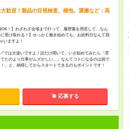
験大歓迎！製品の目視検査、梱包、運搬など：高
録OK！】わざわざ会場まで行って…履歴書を用意して…なん
めに受け取れる！】せっかく働き始めても、お給料日なんて我
ちゃいますよ！
ない”では大違いですよ！話だけ聞いて、いざ始めてみたら「雰
してたのより仕事がムズかしい…」なんてコトになるのは損で
し！」と、納得してからスタートできるのもポイントです！
応募する