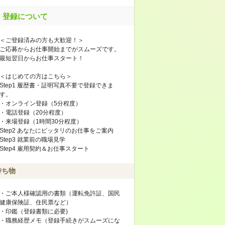
登録について
＜ご登録済みの方も大歓迎！＞
ご応募からお仕事開始までがスムーズです。
最短翌日からお仕事スタート！
＜はじめての方はこちら＞
Step1 履歴書・証明写真不要で登録できま
す。
・オンライン登録（5分程度）
・電話登録（20分程度）
・来場登録（1時間30分程度）
Step2 あなたにピッタリのお仕事をご案内
Step3 就業前の職場見学
Step4 雇用契約＆お仕事スタート
持ち物
・ご本人様確認用の書類（運転免許証、国民
健康保険証、住民票など）
・印鑑（登録書類に必要)
・職務経歴メモ（登録手続きがスムーズにな