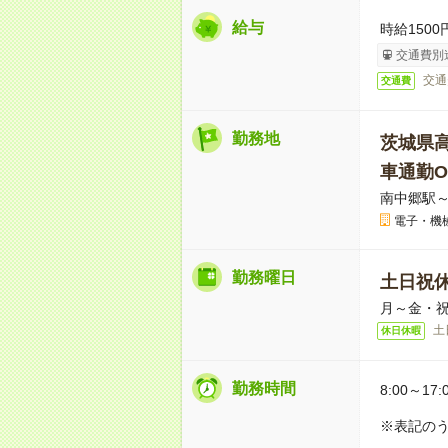
給与
時給1500
交通費別
交通
交通費
勤務地
茨城県
車通勤O
南中郷駅～
電子・機
勤務曜日
土日祝
月～金・
土
休日休暇
勤務時間
8:00～17:
※表記のう