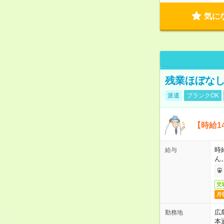
気に
残業ほぼな
派遣
ブランクOK
【時給1
時
給与
ん
交
月
広
勤務地
本