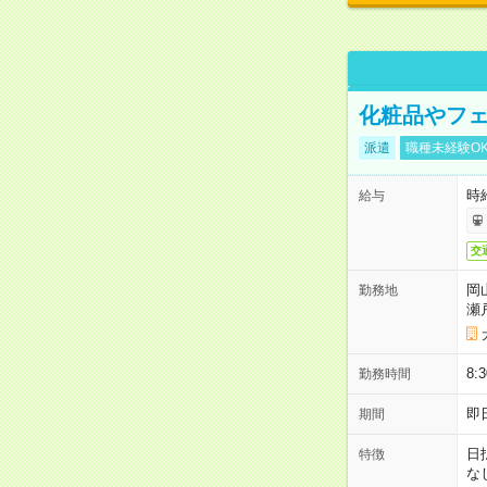
化粧品やフェ
派遣
職種未経験O
時給
給与
交
岡
勤務地
瀬
8:
勤務時間
即
期間
日
特徴
な