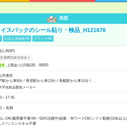
未読
イスパックのシール貼り・検品_H121676
K
社会人未経験OK
ブランクOK
1,450円
交通費別途支給あり
上限あり(月額)30、000円
通費
山市東区
戸駅から車8分
/
香登駅から車13分
/
長船駅から車12分
/
…
大手化粧品製造メーカー
30～17:35
日～長期
払いOK
/
履歴書不要
/
40～50代活躍中
/
副業・WワークOK
/
シフト勤務
/
10名以
し
/
パソコンスキル不要