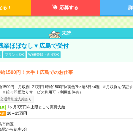
なる！
応募する
詳
未読
残業ほぼなし▼広島で受付
K
ブランクOK
WEB登録・面接OK
給1500円！大手！広島でのお仕事
給1500円 月収例 21万円 時給1500円×実働7h×週5日×4週 ※月収例を保
。※給与即受取りサービス利用可（利用条件有）
交通費別途支給あり
1ヶ月3万円を上限として実費支給
通費
20～25万円
収例
島市南区
島駅から徒歩5分