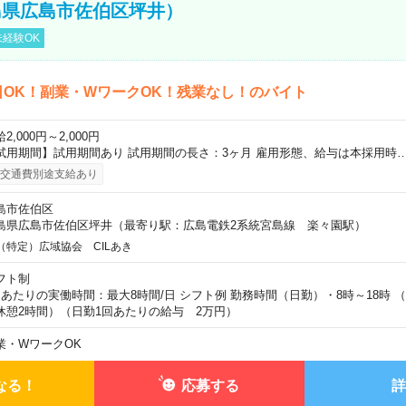
島県広島市佐伯区坪井）
経験OK
日OK！副業・WワークOK！残業なし！のバイト
2,000円～2,000円
試用期間】試用期間あり 試用期間の長さ：3ヶ月 雇用形態、給与は本採用時
交通費別途支給あり
島市佐伯区
島県広島市佐伯区坪井（最寄り駅：広島電鉄2系統宮島線 楽々園駅）
（特定）広域協会 CILあき
フト制
日あたりの実働時間：最大8時間/日 シフト例 勤務時間（日勤）・8時～18時 
休憩2時間）（日勤1回あたりの給与 2万円）
業・WワークOK
なる！
応募する
詳