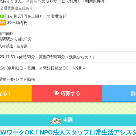
はありません。※給与即受取りサービス利用可（利用条件有）
交通費別途支給あり
1ヶ月3万円を上限として実費支給
通費
20～25万円
収例
島市南区
島駅駅から徒歩1分
人材派遣・紹介業
9:20-17:50（休憩60分）実働7時間30分（残業少なめ！）
026年09月01日～長期 ※開始日相談OK ※9月～！
歴書不要
/
シフト勤務
なる！
応募する
詳
未読
WワークOK！NPO法人スタッフ日常生活アシス