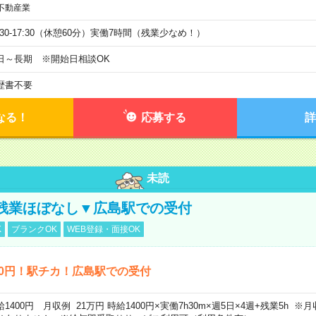
不動産業
9:30-17:30（休憩60分）実働7時間（残業少なめ！）
日～長期 ※開始日相談OK
歴書不要
なる！
応募する
詳
未読
残業ほぼなし▼広島駅での受付
K
ブランクOK
WEB登録・面接OK
00円！駅チカ！広島駅での受付
給1400円 月収例 21万円 時給1400円×実働7h30m×週5日×4週+残業5h 