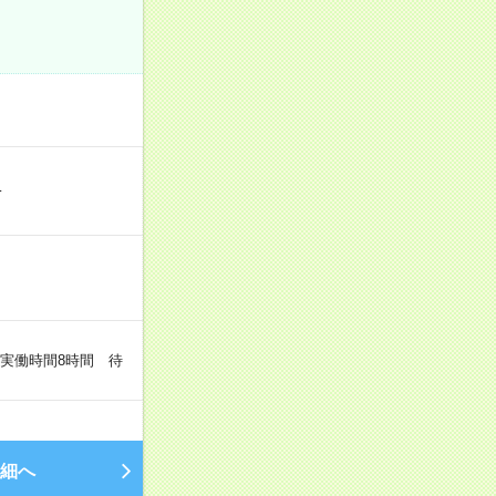
…
（実働時間8時間 待
細へ