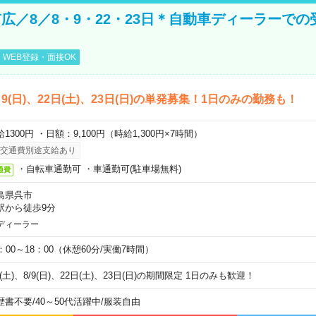
広／8／8・9・22・23日＊自動車ディーラーでの
WEB登録・面接OK
)、9(日)、22日(土)、23日(日)の単発募集！1日のみの勤務も！
1300円 ・日額：9,100円（時給1,300円×7時間）
交通費別途支給あり
・自転車通勤可 ・車通勤可(駐車場無料)
通費
島県呉市
駅から徒歩9分
ディーラー
0：00～18：00（休憩60分/実働7時間）
8(土)、8/9(日)、22日(土)、23日(日)の期間限定 1日のみも歓迎！
歴書不要
/
40～50代活躍中
/
服装自由