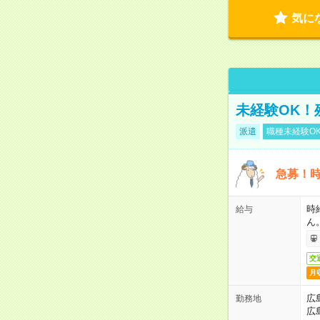
気に
未経験OK！
派遣
職種未経験O
急募！時
時
給与
ん
交
月
広
勤務地
広