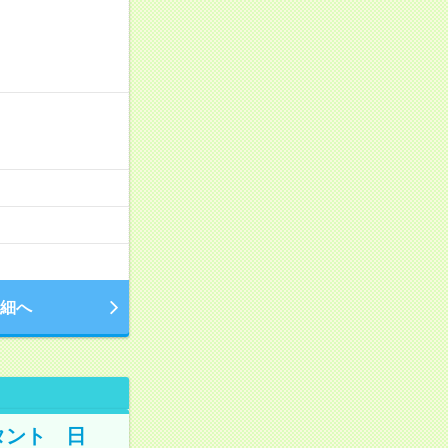
細へ
タント 日