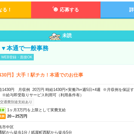
なる！
応募する
詳
未読
し▼本通で一般事務
WEB登録・面接OK
430円】大手！駅チカ！本通でのお仕事
給1430円 月収例 20万円 時給1430円×実働7h×週5日×4週 ※月収例を保
。※給与即受取りサービス利用可（利用条件有）
交通費別途支給あり
1ヶ月3万円を上限として実費支給
通費
20～25万円
収例
島市中区
通駅から徒歩1分
/
紙屋町西駅から徒歩5分