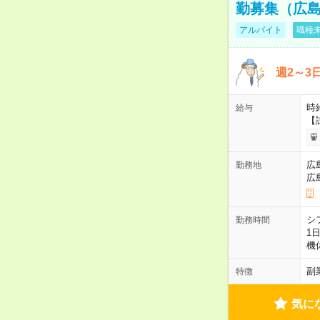
勤募集（広
アルバイト
職種未
週2～3
時給
給与
【
広
勤務地
広
シ
勤務時間
1
機
副
特徴
気に