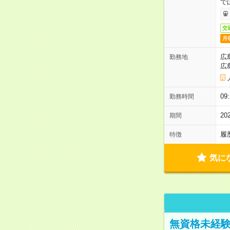
で
交
月
広
勤務地
広
0
勤務時間
2
期間
履
特徴
気に
無資格未経験