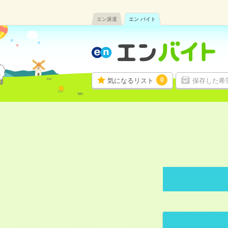
エン派遣
エン バイト
0
気になるリスト
保存した希