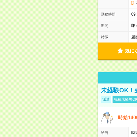
0
勤務時間
即
期間
履
特徴
気に
未経験OK！
派遣
職種未経験O
時給14
時
給与