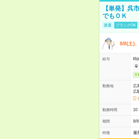
【単発】呉市
でもＯＫ
派遣
ブランクOK
8/8(土
時給
給与
交
広
勤務地
広
1
勤務時間
8/
期間
履
特徴