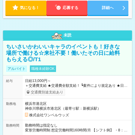
気になる！
応募する
詳細へ
未読
ちいさいかわいいキャラのイベントも！好きな
場所で働ける☆来社不要！働いたその日に給料
もらえる◎/T1
アルバイト
職種未経験OK
日給13,000円～
給与
＋交通費支給 ★交通費全額支給！ ┗案件により規定あり ★日払
いOK！（規定あり） ┗働いたその日に現金GET♪ お仕事後はコ
交通費別途支給あり
ンビニATMから 日払い分を引き落とせます！ 【試用期間】試
用期間なし
横浜市港北区
勤務地
神奈川県横浜市港北区（最寄り駅：新横浜駅）
株式会社ワンベルウッズ
勤務時間は指定なし
勤務時間
変形労働時間制 想定労働時間160時間/月 【シフト例】 ・8：00