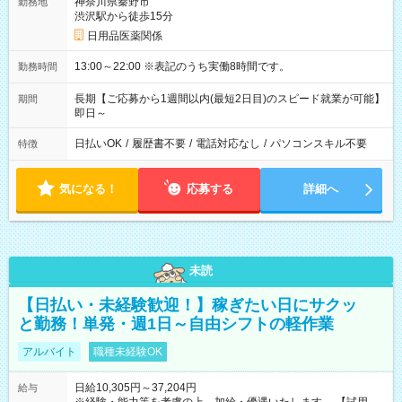
神奈川県秦野市
勤務地
渋沢駅から徒歩15分
日用品医薬関係
13:00～22:00 ※表記のうち実働8時間です。
勤務時間
長期【ご応募から1週間以内(最短2日目)のスピード就業が可能】
期間
即日～
日払いOK
/
履歴書不要
/
電話対応なし
/
パソコンスキル不要
特徴
気になる！
応募する
詳細へ
未読
【日払い・未経験歓迎！】稼ぎたい日にサクッ
と勤務！単発・週1日～自由シフトの軽作業
アルバイト
職種未経験OK
日給10,305円～37,204円
給与