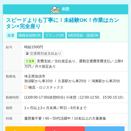
未読
スピードよりも丁寧に！未経験OK！作業はカン
タン×完全座り
派遣
職種未経験OK
ブランクOK
WEB登録・面接OK
時給1500円
給与
交通費別途支給あり
実費支給／当社規定あり。通勤交通費実費支払／上限4
交通費
万円／月※規定あり
埼玉県加須市
勤務地
加須駅から車10分
/
久喜駅から車20分
/
鴻巣駅から車20分
物流・ロジスティクス
(1)09:00-17:00(休憩60分) ※休憩（12:00-12:50、15:00-15:10）
勤務時間
1ヶ月以上3ヶ月未満／即日～9月末まで
期間
履歴書不要
/
40～50代活躍中
/
10名以上の大量募集
特徴