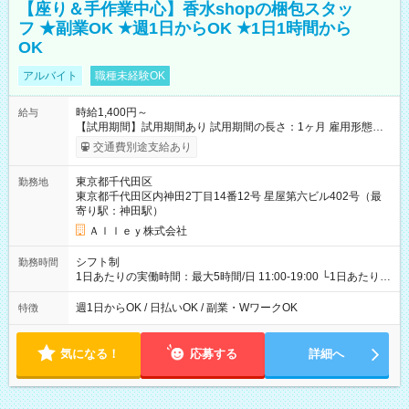
【座り＆手作業中心】香水shopの梱包スタッ
フ ★副業OK ★週1日からOK ★1日1時間から
OK
アルバイト
職種未経験OK
時給1,400円～
給与
【試用期間】試用期間あり 試用期間の長さ：1ヶ月 雇用形態、
給与は本採用時と同じです。
交通費別途支給あり
東京都千代田区
勤務地
東京都千代田区内神田2丁目14番12号 星屋第六ビル402号（最
寄り駅：神田駅）
Ａｌｌｅｙ株式会社
シフト制
勤務時間
1日あたりの実働時間：最大5時間/日 11:00-19:00 └1日あたりの
実働時間：1-5時間 └上記の時間帯内であれば、いつでも勤務可
能！ └平日・土曜日の中で、お好きな曜日でご勤務いただけま
週1日からOK / 日払いOK / 副業・WワークOK
特徴
す！ 【シフト例】 ・11:00～14:00 ・16:30～19:00 ・13:00～
18:00 などのように、自由な働き方が可能なお仕事です！
気になる！
応募する
詳細へ