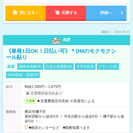
気になる！
応募する
詳細へ
掲載日：2026.08.07
未読
《単発1日OK！日払い可》＊DMのモクモクシ
ール貼り
派遣
職種未経験OK
社会人未経験OK
大学生歓迎
ブランクOK
WEB登録・面接OK
時給1,500円～1,875円
給与
交通費別途支給あり
■ 交通費規定内支給 ※派遣先による
交通費
横浜市磯子区
勤務地
新杉田駅から徒歩5分
/
洋光台駅から徒歩5分
/
磯子駅から徒
歩5分
/
…
■物流センターなど ■勤務地選べます