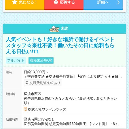
気になる！
応募する
詳細へ
未読
人気イベントも！好きな場所で働けるイベント
スタッフ☆来社不要！働いたその日に給料もら
える日払い/T1
アルバイト
職種未経験OK
日給13,000円～
給与
＋交通費支給 ★交通費全額支給！ ┗案件により規定あり ★日払
いOK！（規定あり） ┗働いたその日に現金GET♪ お仕事後はコ
交通費別途支給あり
ンビニATMから 日払い分を引き落とせます！ 【試用期間】試
用期間なし
横浜市西区
勤務地
神奈川県横浜市西区みなとみらい（最寄り駅：みなとみらい
駅）
株式会社ワンベルウッズ
勤務時間は指定なし
勤務時間
変形労働時間制 想定労働時間160時間/月 【シフト例】 ・8：00
～21：00