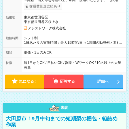
※経験・能力等を考慮の上、加給・優遇いたします。 【試用期
間】試用期間なし
交通費別途支給あり
東京都世田谷区
勤務地
東京都世田谷区桜上水
アシストワーク株式会社
シフト制
勤務時間
1日あたりの実働時間：最大15時間/日 ＜1週間の勤務例＞週3回
勤務 勤務：月・水・金 休み：火・木・土・日 好きな時にお仕事
可能です！ ※1日あたりの最大実働時間は日勤、夜勤共に勤務し
単発・1日のみOK
期間
た時間になります。
週1日からOK / 日払いOK / 副業・WワークOK / 10名以上の大量
特徴
募集
気になる！
応募する
詳細へ
未読
大田原市！9月中旬までの短期梨の梱包・箱詰め
作業