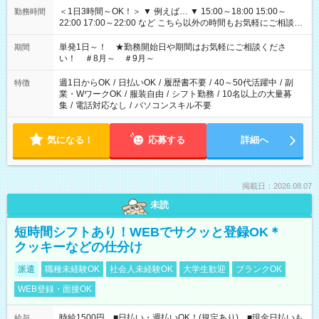
＜1日3時間～OK！＞ ▼ 例えば… ▼ 15:00～18:00 15:00～
勤務時間
22:00 17:00～22:00 など こちら以外の時間もお気軽にご相談く
ださい！
単発1日～！ ★勤務開始日や期間はお気軽にご相談くださ
期間
い！ ＃8月～ ＃9月～
週1日からOK
/
日払いOK
/
履歴書不要
/
40～50代活躍中
/
副
特徴
業・WワークOK
/
服装自由
/
シフト勤務
/
10名以上の大量募
集
/
電話対応なし
/
パソコンスキル不要
気になる！
応募する
詳細へ
掲載日：2026.08.07
未読
短時間シフトあり！WEBでサクッと登録OK＊
クッキーなどの仕分け
派遣
職種未経験OK
社会人未経験OK
大学生歓迎
ブランクOK
WEB登録・面接OK
時給1500円 ■日払い・週払いOK！(規定あり) ■現金日払いも
給与