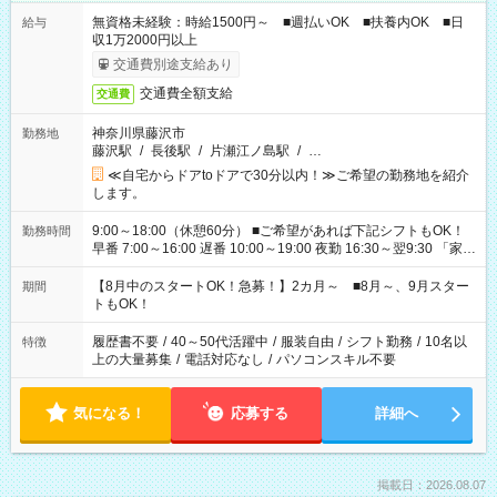
無資格未経験：時給1500円～ ■週払いOK ■扶養内OK ■日
給与
収1万2000円以上
交通費別途支給あり
交通費全額支給
交通費
神奈川県藤沢市
勤務地
藤沢駅
/
長後駅
/
片瀬江ノ島駅
/
…
≪自宅からドアtoドアで30分以内！≫ご希望の勤務地を紹介
します。
9:00～18:00（休憩60分） ■ご希望があれば下記シフトもOK！
勤務時間
早番 7:00～16:00 遅番 10:00～19:00 夜勤 16:30～翌9:30 「家族
と休みを合わせたい」 「余裕を持って夕飯の準備がしたい」
「できれば残業はしたくない」 など、ご希望を教えてください
【8月中のスタートOK！急募！】2カ月～ ■8月～、9月スター
期間
ね。 ※Wワーク希望の方へ 今ご覧のお仕事で希望する勤務時間
トもOK！
と、もう1つのお仕事の勤務時間。 合計で週40時間を超える場
合は応募できません。
履歴書不要
/
40～50代活躍中
/
服装自由
/
シフト勤務
/
10名以
特徴
上の大量募集
/
電話対応なし
/
パソコンスキル不要
気になる！
応募する
詳細へ
掲載日：2026.08.07