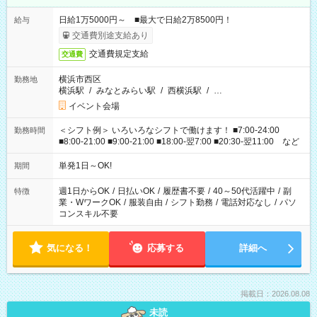
日給1万5000円～ ■最大で日給2万8500円！
給与
交通費別途支給あり
交通費規定支給
交通費
横浜市西区
勤務地
横浜駅
/
みなとみらい駅
/
西横浜駅
/
…
イベント会場
＜シフト例＞ いろいろなシフトで働けます！ ■7:00-24:00
勤務時間
■8:00-21:00 ■9:00-21:00 ■18:00-翌7:00 ■20:30-翌11:00 など
単発1日～OK!
期間
週1日からOK
/
日払いOK
/
履歴書不要
/
40～50代活躍中
/
副
特徴
業・WワークOK
/
服装自由
/
シフト勤務
/
電話対応なし
/
パソ
コンスキル不要
気になる！
応募する
詳細へ
掲載日：2026.08.08
未読