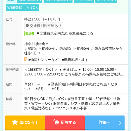
WEB登録・面接OK
時給1,500円～1,875円
給与
交通費別途支給あり
■ 交通費規定内支給 ※派遣先による
交通費
神奈川県鎌倉市
勤務地
大船駅から徒歩5分
/
鎌倉駅から徒歩5分
/
鎌倉高校前駅から
徒歩5分
/
…
■物流センターなど ■勤務地選べます
＜1日3時間～OK！＞ ▼ 例えば… ▼ 15:00～18:00 15:00～
勤務時間
22:00 17:00～22:00 など こちら以外の時間もお気軽にご相談く
ださい！
単発1日～！ ★勤務開始日や期間はお気軽にご相談くださ
期間
い！ ＃8月～ ＃9月～
週1日からOK
/
日払いOK
/
履歴書不要
/
40～50代活躍中
/
副
特徴
業・WワークOK
/
服装自由
/
シフト勤務
/
10名以上の大量募
集
/
電話対応なし
/
パソコンスキル不要
気になる！
応募する
詳細へ