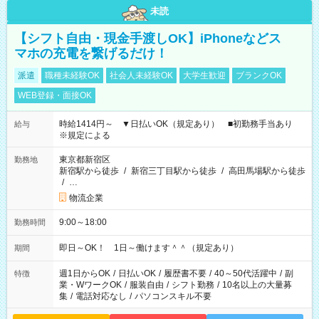
未読
【シフト自由・現金手渡しOK】iPhoneなどス
マホの充電を繋げるだけ！
派遣
職種未経験OK
社会人未経験OK
大学生歓迎
ブランクOK
WEB登録・面接OK
時給1414円～ ▼日払いOK（規定あり） ■初勤務手当あり
給与
※規定による
東京都新宿区
勤務地
新宿駅から徒歩
/
新宿三丁目駅から徒歩
/
高田馬場駅から徒歩
/
…
物流企業
9:00～18:00
勤務時間
即日～OK！ 1日～働けます＾＾（規定あり）
期間
週1日からOK
/
日払いOK
/
履歴書不要
/
40～50代活躍中
/
副
特徴
業・WワークOK
/
服装自由
/
シフト勤務
/
10名以上の大量募
集
/
電話対応なし
/
パソコンスキル不要