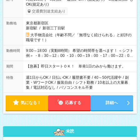
OK(規定あり)
交通費別途支給あり
東京都新宿区
勤務地
新宿駅
/
新宿三丁目駅
大手物流会社（年齢不問／「無理なく続けられる」と好評の
職場です！）
9:00～18:00（実動8時間） 希望の時間帯を選べます！ ＜シフト
勤務時間
例＞ ・8：30～12：00 ・10：00～19：00 ・17：00～22：00
・13：00～22：00 ・22：00～翌6：00 など
【急募】即日スタートＯＫ！ 単発1日のみから働けます。
期間
週1日からOK
/
日払いOK
/
履歴書不要
/
40～50代活躍中
/
副
特徴
業・WワークOK
/
服装自由
/
シフト勤務
/
10名以上の大量募
集
/
電話対応なし
/
パソコンスキル不要
気になる！
応募する
詳細へ
未読