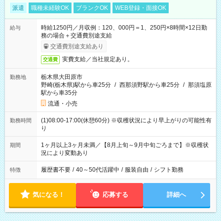
派遣
職種未経験OK
ブランクOK
WEB登録・面接OK
時給1250円／月収例：120、000円＝1、250円×8時間×12日勤
給与
務の場合＋交通費別途支給
交通費別途支給あり
実費支給／当社規定あり。
交通費
栃木県大田原市
勤務地
野崎(栃木県)駅から車25分
/
西那須野駅から車25分
/
那須塩原
駅から車35分
流通・小売
(1)08:00-17:00(休憩60分) ※収穫状況により早上がりの可能性有
勤務時間
り
1ヶ月以上3ヶ月未満／【8月上旬～9月中旬ごろまで】※収穫状
期間
況により変動あり
履歴書不要
/
40～50代活躍中
/
服装自由
/
シフト勤務
特徴
気になる！
応募する
詳細へ