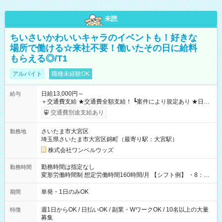
未読
ちいさいかわいいキャラのイベントも！好きな
場所で働ける☆来社不要！働いたその日に給料
もらえる◎/T1
アルバイト
職種未経験OK
日給13,000円～
給与
＋交通費支給 ★交通費全額支給！ ┗案件により規定あり ★日払
いOK！（規定あり） ┗働いたその日に現金GET♪ お仕事後はコ
交通費別途支給あり
ンビニATMから 日払い分を引き落とせます！ 【試用期間】試
用期間なし
さいたま市大宮区
勤務地
埼玉県さいたま市大宮区錦町（最寄り駅：大宮駅）
株式会社ワンベルウッズ
勤務時間は指定なし
勤務時間
変形労働時間制 想定労働時間160時間/月 【シフト例】 ・8：00
～21：00
単発・1日のみOK
期間
週1日からOK / 日払いOK / 副業・WワークOK / 10名以上の大量
特徴
募集