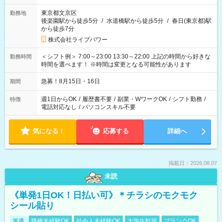
東京都文京区
勤務地
後楽園駅から徒歩5分
/
水道橋駅から徒歩5分
/
春日(東京都)駅
から徒歩7分
株式会社ライブパワー
＜シフト例＞ 7:00～23:00 13:30～22:00 上記の時間から好きな
勤務時間
時間を選べます！ ※時間は変更となる可能性があります
急募！8月15日・16日
期間
週1日からOK
/
履歴書不要
/
副業・WワークOK
/
シフト勤務
/
特徴
電話対応なし
/
パソコンスキル不要
気になる！
応募する
詳細へ
掲載日：2026.08.07
未読
《単発1日OK！日払い可》＊チラシのモクモク
シール貼り
派遣
職種未経験OK
社会人未経験OK
大学生歓迎
ブランクOK