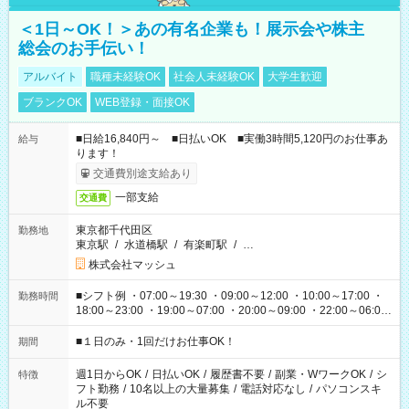
＜1日～OK！＞あの有名企業も！展示会や株主
総会のお手伝い！
アルバイト
職種未経験OK
社会人未経験OK
大学生歓迎
ブランクOK
WEB登録・面接OK
■日給16,840円～ ■日払いOK ■実働3時間5,120円のお仕事あ
給与
ります！
交通費別途支給あり
一部支給
交通費
東京都千代田区
勤務地
東京駅
/
水道橋駅
/
有楽町駅
/
…
株式会社マッシュ
■シフト例 ・07:00～19:30 ・09:00～12:00 ・10:00～17:00 ・
勤務時間
18:00～23:00 ・19:00～07:00 ・20:00～09:00 ・22:00～06:00
etc ★最短で3時間で5,120円のお仕事から 15時間で2万円近く稼
げるお仕事も！ ご希望のお時間に合わせてご紹介！ ※シフトは
■１日のみ・1回だけお仕事OK！
期間
現場によって異なります。 ※勿論、休憩時間はあるのでご安心
ください！
週1日からOK
/
日払いOK
/
履歴書不要
/
副業・WワークOK
/
シ
特徴
フト勤務
/
10名以上の大量募集
/
電話対応なし
/
パソコンスキ
ル不要