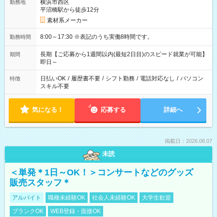
横浜市西区
勤務地
平沼橋駅から徒歩12分
素材系メーカー
8:00～17:30 ※表記のうち実働8時間です。
勤務時間
長期【ご応募から1週間以内(最短2日目)のスピード就業が可能】
期間
即日～
日払いOK
/
履歴書不要
/
シフト勤務
/
電話対応なし
/
パソコン
特徴
スキル不要
気になる！
応募する
詳細へ
掲載日：2026.08.07
未読
＜単発＊1日～OK！＞コンサートなどのグッズ
販売スタッフ＊
アルバイト
職種未経験OK
社会人未経験OK
大学生歓迎
ブランクOK
WEB登録・面接OK