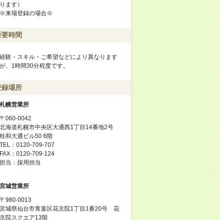
ります）
※来場登録の場合※
所要時間
経験・スキル・ご希望などにより異なります
が、1時間30分程度です。
登録場所
札幌営業所
〒060-0042
北海道札幌市中央区大通西1丁目14番地2号
桂和大通ビル50 6階
TEL：0120-709-707
FAX：0120-709-124
担当：採用担当
宮城営業所
〒980-0013
宮城県仙台市青葉区花京院1丁目1番20号 花
京院スクエア13階