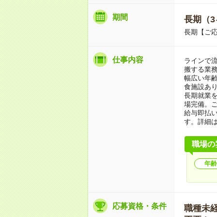
期間
長期（3
長期【ご応
仕事内容
ラインで
搬する業務
幅広い年
食施設あ
長期就業
場完備。
給与即払
す。詳細
職場の
年齢
応募資格・条件
職種未経験