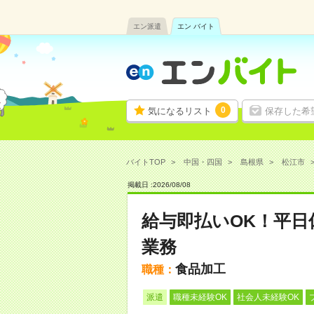
エン派遣
エン バイト
0
気になるリスト
保存した希
バイトTOP
中国・四国
島根県
松江市
掲載日 :
2026
/
08
/
08
給与即払いOK！平
業務
食品加工
職種：
派遣
職種未経験OK
社会人未経験OK