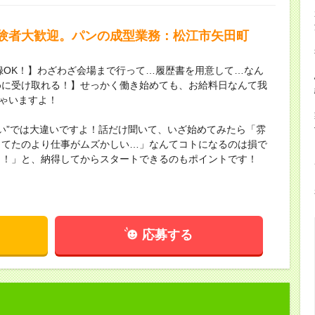
験者大歓迎。パンの成型業務：松江市矢田町
録OK！】わざわざ会場まで行って…履歴書を用意して…なん
めに受け取れる！】せっかく働き始めても、お給料日なんて我
ちゃいますよ！
ない”では大違いですよ！話だけ聞いて、いざ始めてみたら「雰
してたのより仕事がムズかしい…」なんてコトになるのは損で
し！」と、納得してからスタートできるのもポイントです！
応募する