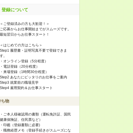
登録について
＜ご登録済みの方も大歓迎！＞
ご応募からお仕事開始までがスムーズです。
最短翌日からお仕事スタート！
＜はじめての方はこちら＞
Step1 履歴書・証明写真不要で登録できま
す。
・オンライン登録（5分程度）
・電話登録（20分程度）
・来場登録（1時間30分程度）
Step2 あなたにピッタリのお仕事をご案内
Step3 就業前の職場見学
Step4 雇用契約＆お仕事スタート
持ち物
・ご本人様確認用の書類（運転免許証、国民
健康保険証、住民票など）
・印鑑（登録書類に必要)
・職務経歴メモ（登録手続きがスムーズにな