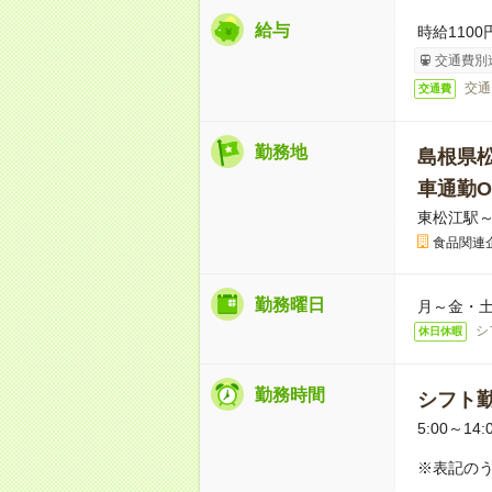
給与
時給1100
交通費別
交通
交通費
勤務地
島根県
車通勤O
東松江駅～
食品関連
勤務曜日
月～金・
シ
休日休暇
勤務時間
シフト
5:00～14:
※表記のう