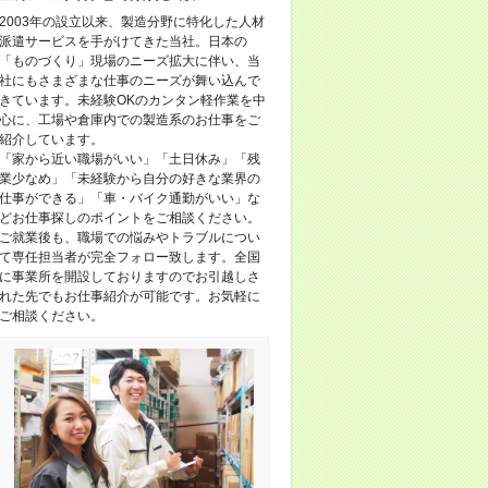
2003年の設立以来、製造分野に特化した人材
派遣サービスを手がけてきた当社。日本の
「ものづくり」現場のニーズ拡大に伴い、当
社にもさまざまな仕事のニーズが舞い込んで
きています。未経験OKのカンタン軽作業を中
心に、工場や倉庫内での製造系のお仕事をご
紹介しています。
「家から近い職場がいい」「土日休み」「残
業少なめ」「未経験から自分の好きな業界の
仕事ができる」「車・バイク通勤がいい」な
どお仕事探しのポイントをご相談ください。
ご就業後も、職場での悩みやトラブルについ
て専任担当者が完全フォロー致します。全国
に事業所を開設しておりますのでお引越しさ
れた先でもお仕事紹介が可能です。お気軽に
ご相談ください。