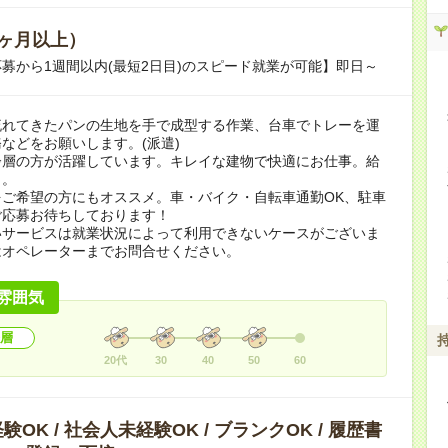
ヶ月以上）
募から1週間以内(最短2日目)のスピード就業が可能】即日～
流れてきたパンの生地を手で成型する作業、台車でトレーを運
などをお願いします。(派遣)
齢層の方が活躍しています。キレイな建物で快適にお仕事。給
り。
をご希望の方にもオススメ。車・バイク・自転車通勤OK、駐車
ご応募お待ちしております！
いサービスは就業状況によって利用できないケースがございま
はオペレーターまでお問合せください。
雰囲気
層
20代
30
40
50
60
OK / 社会人未経験OK / ブランクOK / 履歴書