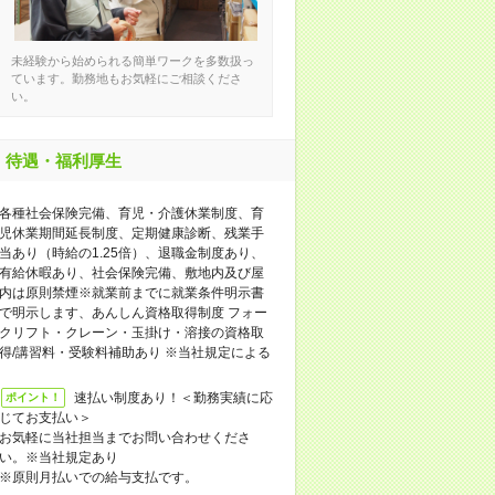
未経験から始められる簡単ワークを多数扱っ
ています。勤務地もお気軽にご相談くださ
い。
待遇・福利厚生
各種社会保険完備、育児・介護休業制度、育
児休業期間延長制度、定期健康診断、残業手
当あり（時給の1.25倍）、退職金制度あり、
有給休暇あり、社会保険完備、敷地内及び屋
内は原則禁煙※就業前までに就業条件明示書
で明示します、あんしん資格取得制度 フォー
クリフト・クレーン・玉掛け・溶接の資格取
得/講習料・受験料補助あり ※当社規定による
速払い制度あり！＜勤務実績に応
ポイント！
じてお支払い＞
お気軽に当社担当までお問い合わせくださ
い。※当社規定あり
※原則月払いでの給与支払です。