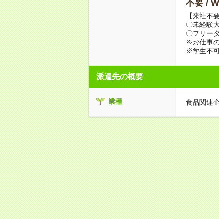
不要 /
【来社不要
〇未経験
〇フリータ
※お仕事の
※学生不
派遣先の概要
業種
食品関連